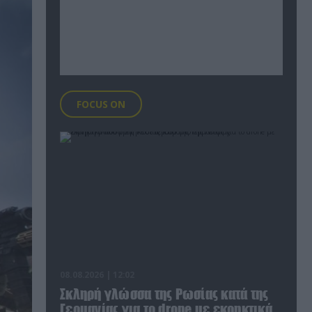
FOCUS ON
08.08.2026 | 12:02
Σκληρή γλώσσα της Ρωσίας κατά της
Γερμανίας για το drone με εκρηκτικά