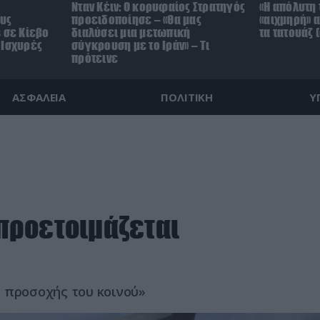
Νταν Κέιν: Ο κορυφαίος Στρατηγός
«Η απόλυτη 
ους
προειδοποίησε – «Θα μας
«αιχμηρή» 
 σε Κίεβο
διαλύσει μια μετωπική
τα τατουάζ 
 Ισχυρές
σύγκρουση με το Ιράν» – Τι
πρότεινε
ΑΣΦΑΛΕΙΑ
ΠΟΛΙΤΙΚΗ
Υ
 προετοιμάζεται
ς προσοχής του κοινού»