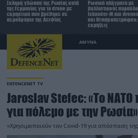
Σκληρή γλώσσα της Ρωσίας κατά
Ρωσικά πλήγματα με
της Γερμανίας για το drone με
βαλλιστικούς πυραύλ
εκρηκτικά που βρέθηκε σε
Iskander-M και drones
αεροδρόμιο της Λειψίας
και Ντνιπροπετρόφσκ:
εκρήξεις
ΑΜΥΝΑ
DEFENCENET TV
Jaroslav Stefec: «Το ΝΑΤΟ
για πόλεμο με την Ρωσία»
«Χρησιμοποιούν τον Covid-19 για απόσπαση τη