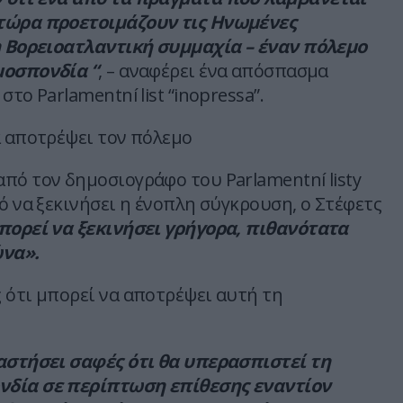
τώρα προετοιμάζουν τις Ηνωμένες
η Βορειοατλαντική συμμαχία – έναν πόλεμο
μοσπονδία “
, – αναφέρει ένα απόσπασμα
το Parlamentní list “inopressa”.
α αποτρέψει τον πόλεμο
πό τον δημοσιογράφο του Parlamentní listy
ό να ξεκινήσει η ένοπλη σύγκρουση, ο Στέφετς
ορεί να ξεκινήσει γρήγορα, πιθανότατα
ώνα».
 ότι μπορεί να αποτρέψει αυτή τη
αστήσει σαφές ότι θα υπερασπιστεί τη
δία σε περίπτωση επίθεσης εναντίον