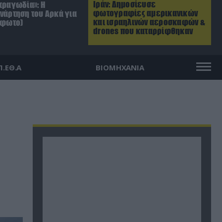
Ιράν: Δημοσίευσε
τραγωδία»: Η
φωτογραφίες αμερικανικών
ανάρτηση του Αρκά για
και ισραηλινών αεροσκαφών &
(φωτο)
drones που καταρρίφθηκαν
Π.ΕΘ.Α
ΒΙΟΜΗΧΑΝΙΑ