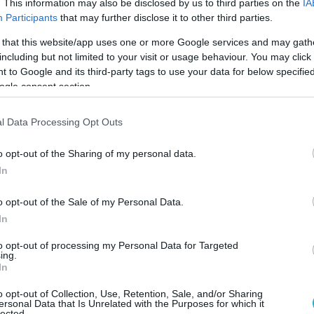
ό της επικείμενης στρατιωτικής δράσης
. This information may also be disclosed by us to third parties on the
IA
Participants
that may further disclose it to other third parties.
 συγκέντρωση αμερικανικού στρατιωτικού
 δυνάμεων κοντά στα σύνορα της Ρωσικής
 that this website/app uses one or more Google services and may gath
including but not limited to your visit or usage behaviour. You may click 
 to Google and its third-party tags to use your data for below specifi
ogle consent section.
έρεται στις συνεχόμενες ροές πολεμικού
ρατευμάτων από την Αλεξανδρούπολη προς
l Data Processing Opt Outs
Πύργος) της Βουλγαρίας αλλά και την
εων στην Πολωνία και στις βαλτικές
o opt-out of the Sharing of my personal data.
In
 Stefec, μπορεί να υπάρχουν τρεις εστίες
o opt-out of the Sale of my Personal Data.
In
 σύνορα Πολωνίας-Λευκορωσίας, η Μαύρη
Ουκρανία. Σημειώνει επίσης ότι ο
to opt-out of processing my Personal Data for Targeted
ing.
ου δεν ήταν ποτέ υψηλότερος από τη
In
 Καραϊβική.
o opt-out of Collection, Use, Retention, Sale, and/or Sharing
ersonal Data that Is Unrelated with the Purposes for which it
ζει την ταχεία συσσώρευση παρουσίας του
lected.