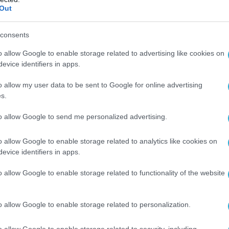
Out
 Θάλασσα, σημειώνοντας τις πρόσφατες
νες ασκήσεις», τη μεταφορά στρατηγικών
consents
 περιοχή, με άλλα λόγια τις προκλήσεις της
ς Συμμαχίας.
o allow Google to enable storage related to advertising like cookies on
evice identifiers in apps.
εί να παίξει εξίσου σημαντικό ρόλο στην
o allow my user data to be sent to Google for online advertising
στρατιωτικής σύγκρουσης: ο τρόπος που
s.
τάσταση εκεί είναι η άμεση προετοιμασία για
to allow Google to send me personalized advertising.
ση, είπε ο αναλυτής.
ο φαινόμενο της
«απόσπασης της προσοχής
o allow Google to enable storage related to analytics like cookies on
evice identifiers in apps.
οι είναι απασχολημένοι με τον COVID-19,
ημασία αποδίδεται στη συγκέντρωση
o allow Google to enable storage related to functionality of the website
ξοπλισμού και τη μεταφορά προσωπικού στην
μανία και άλλες χώρες που συνορεύουν με τη
o allow Google to enable storage related to personalization.
φέρει το defencenet.ru.
o allow Google to enable storage related to security, including