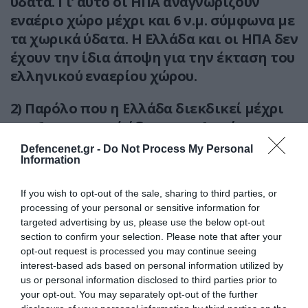
ύδατα. Γι’ αυτό οι ΗΠΑ αναγνωρίζουν
εναέριο χώρο μέχρι και 6 ν.μ. σύμφωνα με
τα χωρικά ύδατα. Η Ελλάδα και οι ΗΠΑ δεν
έχουν την ίδια άποψη για την έκταση του
ελληνικού εναερίου χώρου.
2) Παρόλο που η Ελλάδα διεκδικεί μέχρι
και 6 ν.μ. χωρικά ύδατα στο Αιγαίο, η
χώρα και οι γείτονές της δεν έχουν
Defencenet.gr -
Do Not Process My Personal
Information
συμφωνήσει σε συνοριακή οριοθέτηση
σε εκείνες τις περιοχές όπου
If you wish to opt-out of the sale, sharing to third parties, or
αλληλοεπικαλύπτονται τα νόμιμα
processing of your personal or sensitive information for
θαλάσσια δικαιώματά τους. Η απουσία
targeted advertising by us, please use the below opt-out
μιας τέτοιας οριοθέτησης σημαίνει ότι
section to confirm your selection. Please note that after your
opt-out request is processed you may continue seeing
δεν υπάρχει μια ξεκάθαρη εικόνα σε ό,τι
interest-based ads based on personal information utilized by
αφορά την έκταση των χωρικών υδάτων
us or personal information disclosed to third parties prior to
της Ελλάδας και τον αντίστοιχο εναέριο
your opt-out. You may separately opt-out of the further