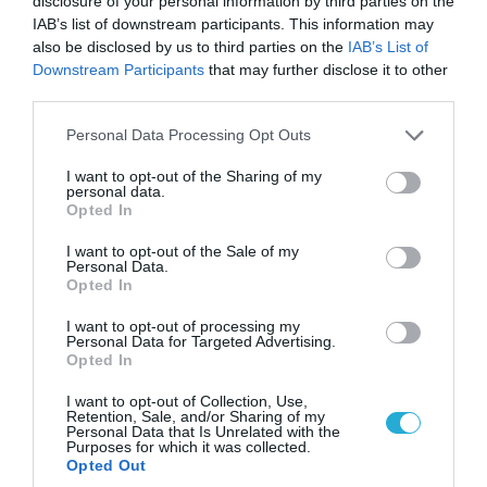
disclosure of your personal information by third parties on the
χώρο στις περιοχές αυτές, καθιστώντας
IAB’s list of downstream participants. This information may
αδύνατη οποιαδήποτε αξιολόγηση των
also be disclosed by us to third parties on the
IAB’s List of
συνολικών παραβιάσεων.
Downstream Participants
that may further disclose it to other
third parties.
Οι ΗΠΑ παροτρύνουν την Ελλάδα και την
Please note that this website/app uses one or more Google
Personal Data Processing Opt Outs
Τουρκία να επιλύσουν τα εκκρεμή διμερή
services and may gather and store information including but
ζητήματα σε ό,τι αφορά τα θαλάσσια σύνορά
not limited to your visit or usage behaviour. You may click to
I want to opt-out of the Sharing of my
personal data.
grant or deny consent to Google and its third-party tags to
τους με ειρηνικό τρόπο και με βάση το
Opted In
use your data for below specified purposes in below Google
Διεθνές Δίκαιο (το οποίο είναι…
consent section.
I want to opt-out of the Sale of my
λαστέξ ανάλογα ποιος το επικαλείται).
Personal Data.
Opted In
Στην επιστολή του Άντονι Μπλίνκεν δεν
I want to opt-out of processing my
είδαμε πουθενά να αναιρείται η επίσημα
Personal Data for Targeted Advertising.
Opted In
αυτή γραμμή του State Department.
I want to opt-out of Collection, Use,
Retention, Sale, and/or Sharing of my
Personal Data that Is Unrelated with the
ΣΧΟΛΙΑΣΤΕ ΤΟ ΑΡΘΡΟ
Purposes for which it was collected.
Opted Out