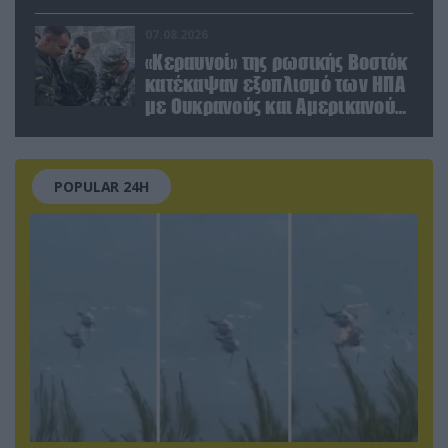
αμυντικών τεχνολογιών σε
Ελλάδα και Κύπρο
07.08.2026
«Κεραυνοί» της ρωσικής Βοστόκ
κατέκαψαν εξοπλισμό των ΗΠΑ
με Ουκρανούς και Αμερικανούς
μισθοφόρους – Δείτε βίντεο
POPULAR 24H