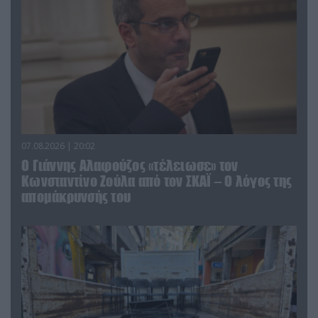
07.08.2026 | 20:02
Ο Γιάννης Αλαφούζος «τέλειωσε» τον
Κωνσταντίνο Ζούλα από τον ΣΚΑΪ – Ο λόγος της
απομάκρυνσής του