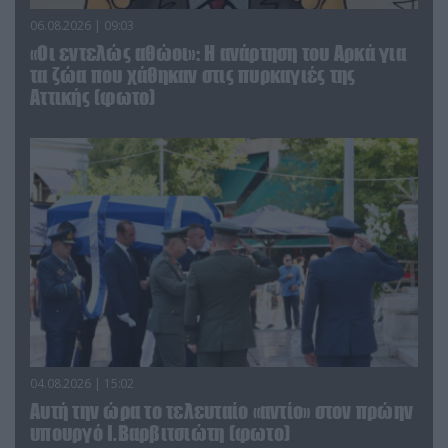
06.08.2026 | 09:03
«Οι εντελώς αθώοι»: Η ανάρτηση του Αρκά για
τα ζώα που χάθηκαν στις πυρκαγιές της
Αττικής (φωτο)
04.08.2026 | 15:02
Αυτή την ώρα το τελευταίο «αντίο» στον πρώην
υπουργό Ι.Βαρβιτσιώτη (φωτο)