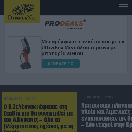
Μεταμόρφωσε τον κήπο σου με το
ικό
Ultra Box Μίνι Αλυσοπρίονο με
μπαταρία λιθίου
ΑΓΟΡΑΣΕ ΤΟ
07.08.2026 | 22:02
07.08.2026 | 22:02
Νέα ρωσικά πλήγματ
Ο Β.Ζελέσνσκι έφτασε στη
πλοία και λιμενικές
Σερβία και θα συναντηθεί με
εγκαταστάσεις της Ο
τον Α.Βούτσιτς – Όλα τα
– Δύο νεκροί στην Κ
βλέμματα στις σχέσεις με τη