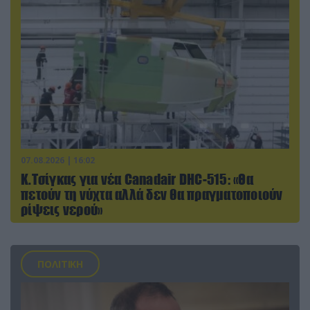
07.08.2026 | 16:02
Κ.Τσίγκας για νέα Canadair DHC-515: «Θα
πετούν τη νύχτα αλλά δεν θα πραγματοποιούν
ρίψεις νερού»
ΠΟΛΙΤΙΚΗ