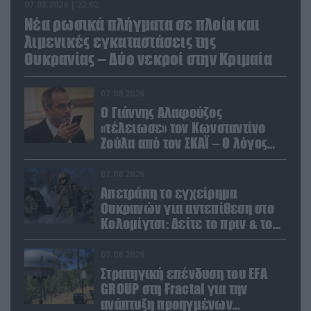
07.08.2026 | 22:02
Νέα ρωσικά πλήγματα σε πλοία και
λιμενικές εγκαταστάσεις της
Ουκρανίας – Δύο νεκροί στην Κριμαία
07.08.2026
Ο Γιάννης Αλαφούζος
«τέλειωσε» τον Κωνσταντίνο
Ζούλα από τον ΣΚΑΪ – Ο λόγος
της απομάκρυνσής του
07.08.2026
Απετράπη το εγχείρημα
Ουκρανών για αντεπίθεση στο
Κολομίγτσι: Δείτε το πριν & το
μετά της προσπάθειάς τους
(βίντεο)
07.08.2026
Στρατηγική επένδυση του EFA
GROUP στη Fractal για την
ανάπτυξη προηγμένων