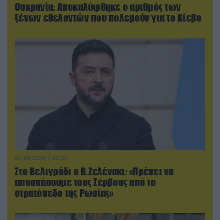
Ουκρανία: Αποκαλύφθηκε ο αριθμός των
ξένων εθελοντών που πολεμούν για το Κίεβο
07.08.2026 | 02:02
Στο Βελιγράδι ο Β.Ζελένσκι: «Πρέπει να
αποσπάσουμε τους Σέρβους από το
στρατόπεδο της Ρωσίας»