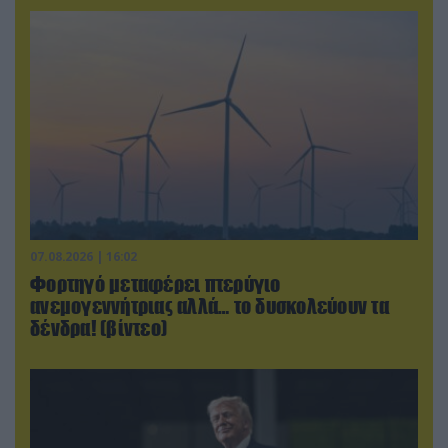
07.08.2026 | 16:02
Φορτηγό μεταφέρει πτερύγιο
ανεμογεννήτριας αλλά… το δυσκολεύουν τα
δένδρα! (βίντεο)