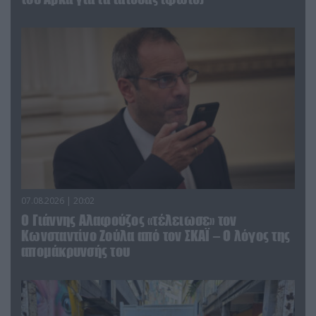
07.08.2026 | 20:02
Ο Γιάννης Αλαφούζος «τέλειωσε» τον
Κωνσταντίνο Ζούλα από τον ΣΚΑΪ – Ο λόγος της
απομάκρυνσής του