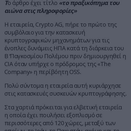
Τ
ο άρθρο έχει τίτλο
«το πραξικόπημα του
αιώνα στις πληροφορίες»
Η εταιρεία, Crypto AG, πήρε το πρώτο της
συμβόλαιο για την κατασκευή
κρυπτογραφικών μηχανημάτων για τις
ένοπλες δυνάμεις ΗΠΑ κατά τη διάρκεια του
Β ‘Παγκοσμίου Πολέμου πριν δημιουργηθεί η
CIA όταν υπήρχε ο πρόδρομος της «The
Company» η περίβόητη ΟSS.
Πολύ σύντομα η εταιρεία αυτή κυριάρχησε
στις κατασκευές συσκευών κρυπτογράφησης.
Στα χαρτιά πρόκειται για ελβετική εταιρεία
η οποία έχει πουλήσει εξοπλισμό σε
περισσότερες από 120 χώρες, μεταξύ των
οποίων, το Ιράν, το Πακιστάν, ακόμη και το