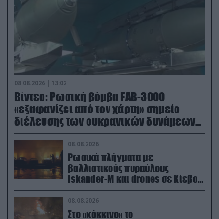
08.08.2026 | 13:02
Βίντεο: Ρωσική βόμβα FAB-3000
«εξαφανίζει από τον χάρτη» σημείο
διέλευσης των ουκρανικών δυνάμεων
στην Ζαπορίζια
08.08.2026
Ρωσικά πλήγματα με
βαλλιστικούς πυραύλους
Iskander-M και drones σε Κίεβο
και Ντνιπροπετρόφσκ: Ισχυρές
εκρήξεις
08.08.2026
Στο «κόκκινο» το