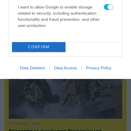
I want to allow Google to enable storage
related to security, including authentication
07.08.2026 | 20:02
functionality and fraud prevention, and other
user protection.
Ο Γιάννης Αλαφούζος «τέλειωσε» τον
Κωνσταντίνο Ζούλα από τον ΣΚΑΪ – Ο λόγος της
απομάκρυνσής του
CONFIRM
Data Deletion
Data Access
Privacy Policy
07.08.2026 | 19:02