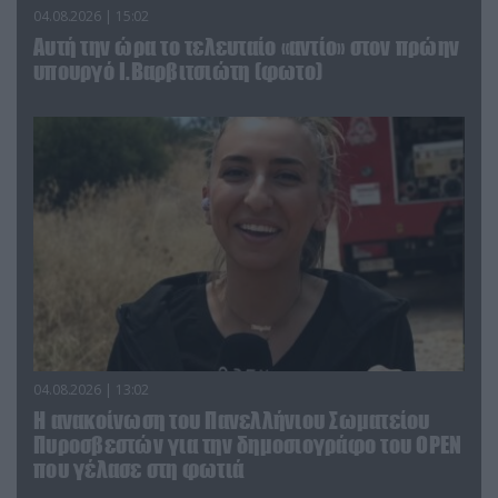
04.08.2026 | 15:02
Αυτή την ώρα το τελευταίο «αντίο» στον πρώην
υπουργό Ι.Βαρβιτσιώτη (φωτο)
04.08.2026 | 13:02
Η ανακοίνωση του Πανελλήνιου Σωματείου
Πυροσβεστών για την δημοσιογράφο του OPEN
που γέλασε στη φωτιά