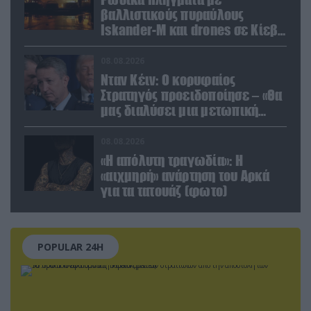
βαλλιστικούς πυραύλους
Iskander-M και drones σε Κίεβο
και Ντνιπροπετρόφσκ: Ισχυρές
εκρήξεις
08.08.2026
Νταν Κέιν: Ο κορυφαίος
Στρατηγός προειδοποίησε – «Θα
μας διαλύσει μια μετωπική
σύγκρουση με το Ιράν» – Τι
πρότεινε
08.08.2026
«Η απόλυτη τραγωδία»: Η
«αιχμηρή» ανάρτηση του Αρκά
για τα τατουάζ (φωτο)
POPULAR 24H