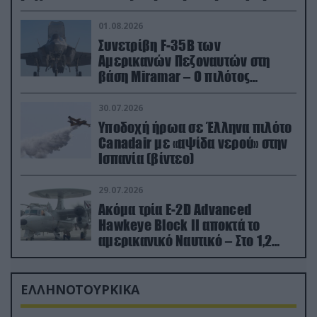
01.08.2026
Συνετρίβη F-35B των
Αμερικανών Πεζοναυτών στη
βάση Miramar – Ο πιλότος
εκτινάχθηκε εγκαίρως
30.07.2026
Υποδοχή ήρωα σε Έλληνα πιλότο
Canadair με «αψίδα νερού» στην
Ισπανία (βίντεο)
29.07.2026
Ακόμα τρία E-2D Advanced
Hawkeye Block II αποκτά το
αμερικανικό Ναυτικό – Στο 1,2
δισ.δολάρια το κόστος
ΕΛΛΗΝΟΤΟΥΡΚΙΚΑ