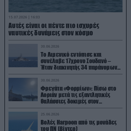
15.07.2026 | 16:03
Aυτές είναι οι πέντε πιο ισχυρές
ναυτικές δυνάμεις στον κόσμο
30.06.2026
Το Λιμενικό εντόπισε και
συνέλαβε 17χρονο Σουδανό –
Ήταν διακινητής 34 παράνομων
μεταναστών
30.06.2026
Φρεγάτα «Φορμίων»: Πίσω στο
Λοριάν μετά τις εξαντλητικές
θαλάσσιες δοκιμές στον
απαιτητικό Βισκαϊκό
25.06.2026
Βολές Harpoon από τις μονάδες
του ΠΝ (βίντεο)