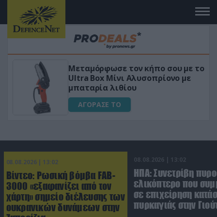
Μεταμόρφωσε τον κήπο σου με το
ικό
Ultra Box Μίνι Αλυσοπρίονο με
μπαταρία λιθίου
ΑΓΟΡΑΣΕ ΤΟ
08.08.2026 | 13:02
08.08.2026 | 13:02
ΗΠΑ: Συνετρίβη πυρ
Βίντεο: Ρωσική βόμβα FAB-
ελικόπτερο που συμ
3000 «εξαφανίζει από τον
σε επιχείρηση κατά
χάρτη» σημείο διέλευσης των
πυρκαγιάς στην Γιού
ουκρανικών δυνάμεων στην