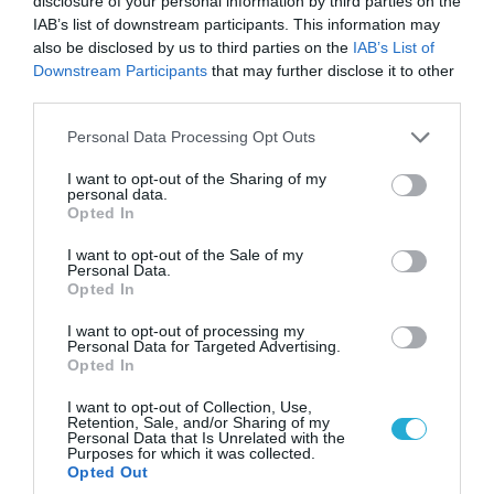
disclosure of your personal information by third parties on the
IAB’s list of downstream participants. This information may
also be disclosed by us to third parties on the
IAB’s List of
Downstream Participants
that may further disclose it to other
third parties.
Please note that this website/app uses one or more Google
Personal Data Processing Opt Outs
services and may gather and store information including but
not limited to your visit or usage behaviour. You may click to
I want to opt-out of the Sharing of my
personal data.
grant or deny consent to Google and its third-party tags to
Opted In
use your data for below specified purposes in below Google
consent section.
I want to opt-out of the Sale of my
Personal Data.
Opted In
07.08.2026 | 08:02
Οι ρωσικές δυνάμεις απέχουν μόλις 5 χλμ.
I want to opt-out of processing my
από Σλαβιάνσκ και Κραματόρσκ στο Ντονέτσκ
Personal Data for Targeted Advertising.
Opted In
I want to opt-out of Collection, Use,
Retention, Sale, and/or Sharing of my
Personal Data that Is Unrelated with the
Purposes for which it was collected.
Opted Out