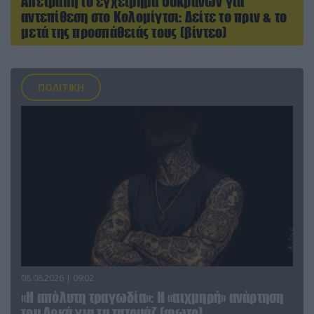
Απετράπη το εγχείρημα Ουκρανών για
αντεπίθεση στο Κολομίγτσι: Δείτε το πριν & το
μετά της προσπάθειάς τους (βίντεο)
ΠΟΛΙΤΙΚΗ
08.08.2026 | 09:02
«Η απόλυτη τραγωδία»: Η «αιχμηρή» ανάρτηση
του Αρκά για τα τατουάζ (φωτο)