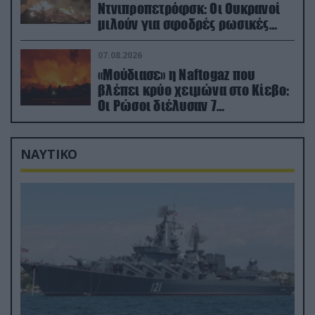
Ντνιπροπετρόφσκ: Οι Ουκρανοί
μιλούν για σφοδρές ρωσικές
επιθέσεις σε όλη την επικράτεια
07.08.2026
«Μούδιασε» η Naftogaz που
βλέπει κρύο χειμώνα στο Κίεβο:
Οι Ρώσοι διέλυσαν 7
εγκαταστάσεις του ουκρανικού
κολοσσού!
ΝΑΥΤΙΚΟ