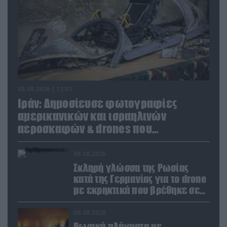
08.08.2026 | 12:02
Ιράν: Δημοσίευσε φωτογραφίες
αμερικανικών και ισραηλινών
αεροσκαφών & drones που
καταρρίφθηκαν
08.08.2026
Σκληρή γλώσσα της Ρωσίας
κατά της Γερμανίας για το drone
με εκρηκτικά που βρέθηκε σε
αεροδρόμιο της Λειψίας
08.08.2026
Ρωσικά πλήγματα με