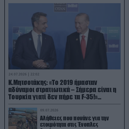
24.07.2026 | 22:02
Κ.Μητσοτάκης: «Το 2019 ήμασταν
αδύναμοι στρατιωτικά – Σήμερα είναι η
Τουρκία γιατί δεν πήρε τα F-35!»
(βίντεο)
09.07.2026
Αλήθειες που πονάνε για την
ετοιμότητα στις Ένοπλες