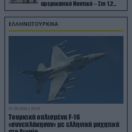
αμερικανικό Ναυτικό – Στο 1,2
δισ.δολάρια το κόστος
ΕΛΛΗΝΟΤΟΥΡΚΙΚΑ
07.08.2026 | 00:02
Τουρκικά οπλισμένα F-16
«συνεπλάκησαν» με ελληνικά μαχητικά
στο Αιγαίο