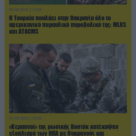
08.08.2026 | 14:02
Η Τουρκία πουλάει στην Ουκρανία όλο το
αμερικανικό πυραυλικό πυροβολικό της: MLRS
και ΑΤΑCMS
07.08.2026 | 18:02
«Κεραυνοί» της ρωσικής Βοστόκ κατέκαψαν
εξοπλισμό των ΗΠΑ με Ουκρανούς και