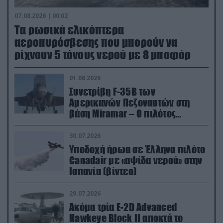
07.08.2026 | 00:02
Τα ρωσικά ελικόπτερα
αεροπυρόσβεσης που μπορούν να
ρίχνουν 5 τόνους νερού με 8 μποφόρ
01.08.2026
Συνετρίβη F-35B των
Αμερικανών Πεζοναυτών στη
βάση Miramar – Ο πιλότος
εκτινάχθηκε εγκαίρως
30.07.2026
Υποδοχή ήρωα σε Έλληνα πιλότο
Canadair με «αψίδα νερού» στην
Ισπανία (βίντεο)
29.07.2026
Ακόμα τρία E-2D Advanced
Hawkeye Block II αποκτά το