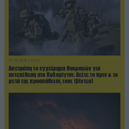
07.08.2026 | 19:02
Απετράπη το εγχείρημα Ουκρανών για
αντεπίθεση στο Κολομίγτσι: Δείτε το πριν & το
μετά της προσπάθειάς τους (βίντεο)