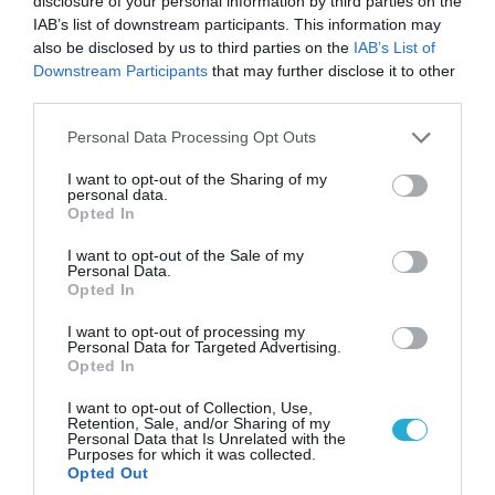
disclosure of your personal information by third parties on the
IAB’s list of downstream participants. This information may
also be disclosed by us to third parties on the
IAB’s List of
Downstream Participants
that may further disclose it to other
third parties.
08.08.2026 | 09:02
«Η απόλυτη τραγωδία»: Η «αιχμηρή» ανάρτηση
Please note that this website/app uses one or more Google
Personal Data Processing Opt Outs
του Αρκά για τα τατουάζ (φωτο)
services and may gather and store information including but
not limited to your visit or usage behaviour. You may click to
I want to opt-out of the Sharing of my
personal data.
grant or deny consent to Google and its third-party tags to
Opted In
use your data for below specified purposes in below Google
consent section.
I want to opt-out of the Sale of my
Personal Data.
Opted In
I want to opt-out of processing my
Personal Data for Targeted Advertising.
Opted In
I want to opt-out of Collection, Use,
Retention, Sale, and/or Sharing of my
Personal Data that Is Unrelated with the
Purposes for which it was collected.
Opted Out
07.08.2026 | 20:02