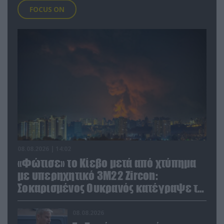
FOCUS ON
08.08.2026 | 14:02
«Φώτισε» το Κίεβο μετά από χτύπημα
με υπερηχητικό 3M22 Zircon:
Σοκαρισμένος Ουκρανός κατέγραψε τη
στιγμή (βίντεο)
08.08.2026