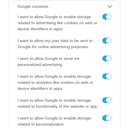
Ο Γιάννης Αλαφούζος «τέλειωσε» τον
Google consents
Κωνσταντίνο Ζούλα από τον ΣΚΑΪ – Ο λόγος της
απομάκρυνσής του
I want to allow Google to enable storage
related to advertising like cookies on web or
device identifiers in apps.
I want to allow my user data to be sent to
Google for online advertising purposes.
I want to allow Google to send me
personalized advertising.
I want to allow Google to enable storage
related to analytics like cookies on web or
device identifiers in apps.
06.08.2026 | 14:02
I want to allow Google to enable storage
«Επιχείρηση ελεύθερα πεζοδρόμια» στην
related to functionality of the website or app.
Αθήνα: Απομακρύνθηκαν παράνομα
αντικείμενα από κοινόχρηστους χώρους
I want to allow Google to enable storage
related to personalization.