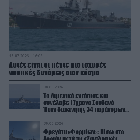
15.07.2026 | 16:03
Aυτές είναι οι πέντε πιο ισχυρές
ναυτικές δυνάμεις στον κόσμο
30.06.2026
Το Λιμενικό εντόπισε και
συνέλαβε 17χρονο Σουδανό –
Ήταν διακινητής 34 παράνομων
μεταναστών
30.06.2026
Φρεγάτα «Φορμίων»: Πίσω στο
Λοριάν μετά τις εξαντλητικές