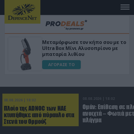
Μεταμόρφωσε τον κήπο σου με το
ικό
Ultra Box Μίνι Αλυσοπρίονο με
μπαταρία λιθίου
ΑΓΟΡΑΣΕ ΤΟ
08.08.2026 | 18:02
08.08.2026 | 18:02
Ομάν: Επίθεση σε πλ
Πλοίο της ADNOC των ΗΑΕ
ανοιχτά – Φωτιά με
κτυπήθηκε από πύραυλο στα
πλήγμα
Στενά του Ορμούζ