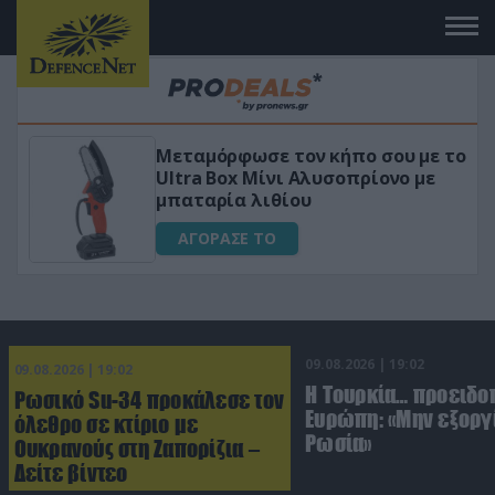
ήπο σου με το
«Μαγική» φόρμουλα τριβόλ
οπρίονο με
για αύξηση της λίμπιντο
ΑΓΟΡΑΣΕ ΤΟ
09.08.2026 | 19:02
09.08.2026 | 19:02
Η Τουρκία… προειδοπ
Ρωσικό Su-34 προκάλεσε τον
Ευρώπη: «Μην εξοργί
όλεθρο σε κτίριο με
Ρωσία»
Ουκρανούς στη Ζαπορίζια –
Δείτε βίντεο