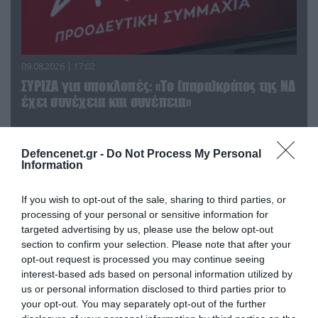
09.08.2026 | 17:02
ΣΥΡΙΖΑ για υποκλοπές: «Το (παρα)κράτος της ΝΔ
έχει συνέχεια και συνέπεια»
Defencenet.gr -
Do Not Process My Personal
Information
If you wish to opt-out of the sale, sharing to third parties, or
processing of your personal or sensitive information for
targeted advertising by us, please use the below opt-out
section to confirm your selection. Please note that after your
opt-out request is processed you may continue seeing
interest-based ads based on personal information utilized by
us or personal information disclosed to third parties prior to
your opt-out. You may separately opt-out of the further
08.08.2026 | 09:02