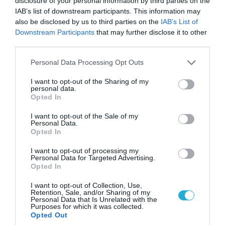
disclosure of your personal information by third parties on the
«Η απόλυτη τραγωδία»: Η «αιχμηρή» ανάρτηση
IAB’s list of downstream participants. This information may
του Αρκά για τα τατουάζ (φωτο)
also be disclosed by us to third parties on the
IAB’s List of
Downstream Participants
that may further disclose it to other
third parties.
Please note that this website/app uses one or more Google
Personal Data Processing Opt Outs
services and may gather and store information including but
not limited to your visit or usage behaviour. You may click to
I want to opt-out of the Sharing of my
personal data.
grant or deny consent to Google and its third-party tags to
Opted In
use your data for below specified purposes in below Google
consent section.
I want to opt-out of the Sale of my
Personal Data.
Opted In
I want to opt-out of processing my
Personal Data for Targeted Advertising.
07.08.2026 | 20:02
Opted In
Ο Γιάννης Αλαφούζος «τέλειωσε» τον
Κωνσταντίνο Ζούλα από τον ΣΚΑΪ – Ο λόγος της
I want to opt-out of Collection, Use,
Retention, Sale, and/or Sharing of my
απομάκρυνσής του
Personal Data that Is Unrelated with the
Purposes for which it was collected.
Opted Out