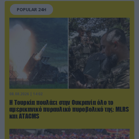
POPULAR 24H
08.08.2026 | 14:02
Η Τουρκία πουλάει στην Ουκρανία όλο το
αμερικανικό πυραυλικό πυροβολικό της: MLRS
και ΑΤΑCMS