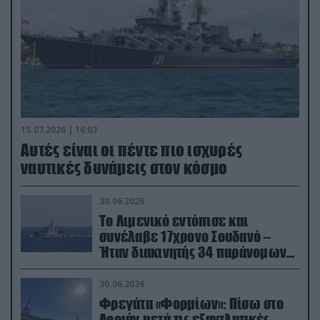
15.07.2026 | 16:03
Aυτές είναι οι πέντε πιο ισχυρές
ναυτικές δυνάμεις στον κόσμο
30.06.2026
Το Λιμενικό εντόπισε και
συνέλαβε 17χρονο Σουδανό –
Ήταν διακινητής 34 παράνομων
μεταναστών
30.06.2026
Φρεγάτα «Φορμίων»: Πίσω στο
Λοριάν μετά τις εξαντλητικές