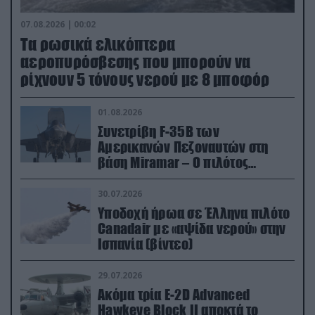
07.08.2026 | 00:02
Τα ρωσικά ελικόπτερα
αεροπυρόσβεσης που μπορούν να
ρίχνουν 5 τόνους νερού με 8 μποφόρ
01.08.2026
Συνετρίβη F-35B των
Αμερικανών Πεζοναυτών στη
βάση Miramar – Ο πιλότος
εκτινάχθηκε εγκαίρως
30.07.2026
Υποδοχή ήρωα σε Έλληνα πιλότο
Canadair με «αψίδα νερού» στην
Ισπανία (βίντεο)
29.07.2026
Ακόμα τρία E-2D Advanced
Hawkeye Block II αποκτά το