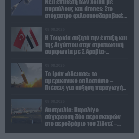
Νέα επίθεση των Χούθι με
πυραύλους και drones: Στο
στόχαστρο φιλοσαουδαραβικές
δυνάμεις και εγκαταστάσεις
09.08.2026
Η Τουρκία συζητά την ένταξη και
της Αιγύπτου στην στρατιωτική
συμφωνία με Σ.Αραβία-
Πακιστάν
09.08.2026
Το Ιράν «άδειασε» το
αμερικανικό οπλοστάσιο –
Πιέσεις για αύξηση παραγωγής
Patriot και THAAD
09.08.2026
Αυστραλία: Παραλίγο
σύγκρουση δύο αεροσκαφών
στο αεροδρόμιο του Σίδνεϊ –
Ένας τραυματίας (βίντεο)