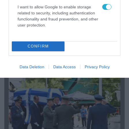
I want to allow Google to enable storage
related to security, including authentication
functionality and fraud prevention, and other
user protection.
06.08.2026 | 09:03
«Οι εντελώς αθώοι»: Η ανάρτηση του Αρκά για
CONFIRM
τα ζώα που χάθηκαν στις πυρκαγιές της
Αττικής (φωτο)
Data Deletion
Data Access
Privacy Policy