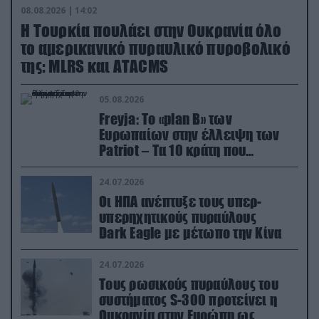
08.08.2026 | 14:02
Η Τουρκία πουλάει στην Ουκρανία όλο
το αμερικανικό πυραυλικό πυροβολικό
της: MLRS και ΑΤΑCMS
05.08.2026
Freyja: Το «plan Β» των
Ευρωπαίων στην έλλειψη των
Patriot – Τα 10 κράτη που
συμμετέχουν στο δίκτυο
συνεργασίας
24.07.2026
Οι ΗΠΑ ανέπτυξε τους υπερ-
υπερηχητικούς πυραύλους
Dark Eagle με μέτωπο την Κίνα
24.07.2026
Τους ρωσικούς πυραύλους του
συστήματος S-300 προτείνει η
Ουκρανία στην Ευρώπη ως