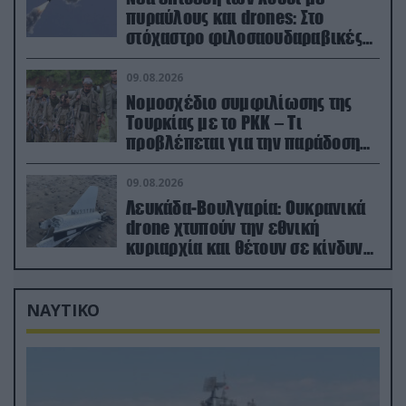
πυραύλους και drones: Στο
στόχαστρο φιλοσαουδαραβικές
δυνάμεις και εγκαταστάσεις
09.08.2026
Νομοσχέδιο συμφιλίωσης της
Τουρκίας με το ΡΚΚ – Τι
προβλέπεται για την παράδοση
των όπλων
09.08.2026
Λευκάδα-Βουλγαρία: Ουκρανικά
drone χτυπούν την εθνική
κυριαρχία και θέτουν σε κίνδυνο
οικονομίες χωρών του ΝΑΤΟ
ΝΑΥΤΙΚΟ