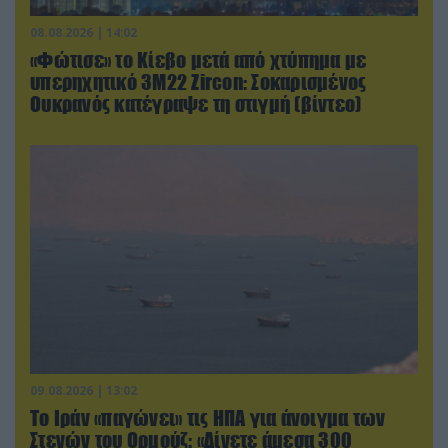
08.08.2026 | 14:02
«Φώτισε» το Κίεβο μετά από χτύπημα με
υπερηχητικό 3M22 Zircon: Σοκαρισμένος
Ουκρανός κατέγραψε τη στιγμή (βίντεο)
09.08.2026 | 13:02
Το Ιράν «παγώνει» τις ΗΠΑ για άνοιγμα των
Στενών του Ορμούζ: «Δίνετε άμεσα 300