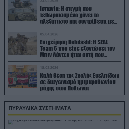
23.04.2026
Ισπανία: Η στιγμή που
τεθωρακισμένο χάνει το
αλεξίπτωτο και συντρίβεται με
ορμή στο έδαφος (βίντεο)
05.04.2026
Επιχείρηση Dehdasht: Η SEAL
Team 6 που είχε εξοντώσει τον
Μπιν Λάντεν ήταν αυτή που
διέσωσε τον πιλότο του F-15
15.02.2026
Καλή θέση της Σχολής Ευελπίδων
σε διαγωνισμό ημιμαραθωνίου
μάχης στον Πολωνία
ΠΥΡΑΥΛΙΚΑ ΣΥΣΤΗΜΑΤΑ