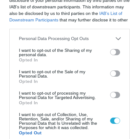
disclosure of your personal information by third parties on the
IAB’s list of downstream participants. This information may
also be disclosed by us to third parties on the
IAB’s List of
Downstream Participants
that may further disclose it to other
third parties.
Please note that this website/app uses one or more Google
Personal Data Processing Opt Outs
services and may gather and store information including but
06.08.2026 | 14:02
not limited to your visit or usage behaviour. You may click to
I want to opt-out of the Sharing of my
personal data.
grant or deny consent to Google and its third-party tags to
«Επιχείρηση ελεύθερα πεζοδρόμια» στην
Opted In
use your data for below specified purposes in below Google
Αθήνα: Απομακρύνθηκαν παράνομα
consent section.
αντικείμενα από κοινόχρηστους χώρους
I want to opt-out of the Sale of my
Personal Data.
Opted In
I want to opt-out of processing my
Personal Data for Targeted Advertising.
Opted In
I want to opt-out of Collection, Use,
Retention, Sale, and/or Sharing of my
Personal Data that Is Unrelated with the
Purposes for which it was collected.
Opted Out