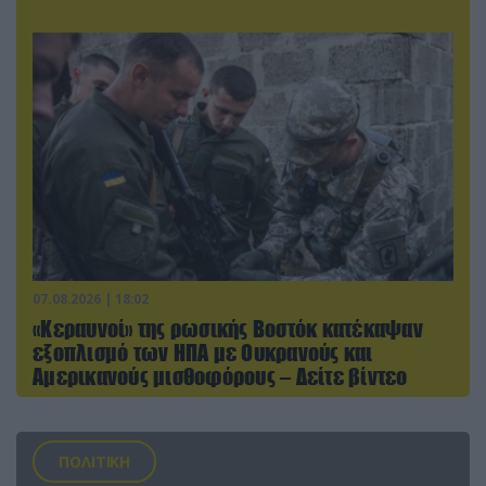
07.08.2026 | 18:02
«Κεραυνοί» της ρωσικής Βοστόκ κατέκαψαν
εξοπλισμό των ΗΠΑ με Ουκρανούς και
Αμερικανούς μισθοφόρους – Δείτε βίντεο
ΠΟΛΙΤΙΚΗ