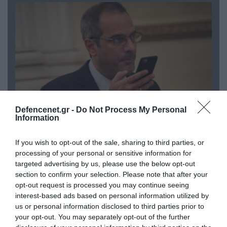
Defencenet.gr -
Do Not Process My Personal
Information
07.08.2026 | 20:02
Ο Γιάννης Αλαφούζος «τέλειωσε» τον
If you wish to opt-out of the sale, sharing to third parties, or
Κωνσταντίνο Ζούλα από τον ΣΚΑΪ – Ο λόγος της
processing of your personal or sensitive information for
απομάκρυνσής του
targeted advertising by us, please use the below opt-out
section to confirm your selection. Please note that after your
opt-out request is processed you may continue seeing
interest-based ads based on personal information utilized by
us or personal information disclosed to third parties prior to
your opt-out. You may separately opt-out of the further