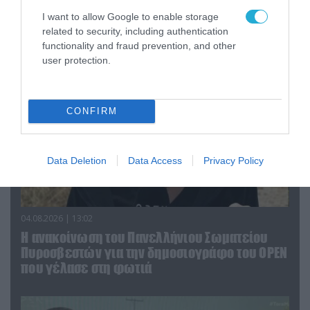
Αυτή την ώρα το τελευταίο «αντίο» στον πρώην
I want to allow Google to enable storage
υπουργό Ι.Βαρβιτσιώτη (φωτο)
related to security, including authentication
functionality and fraud prevention, and other
user protection.
CONFIRM
Data Deletion
Data Access
Privacy Policy
04.08.2026 | 13:02
Η ανακοίνωση του Πανελλήνιου Σωματείου
Πυροσβεστών για την δημοσιογράφο του OPEN
που γέλασε στη φωτιά