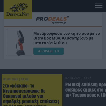
όρφωσε τον κήπο σου με το
«Μαγική» φό
Box Μίνι Αλυσοπρίονο με
για αύξηση τ
ρία λιθίου
ΑΓΟΡΑΣΕ Τ
ΑΣΕ ΤΟ
07.08.2026 | 23:02
08.08.2026 | 01:02
Ρωσική επίθεση πρ
Στο «κόκκινο» το
σοβαρές ζημιές στο
Ντνιπροπετρόφσκ: Οι
της Τσερνομόρετς (β
Ουκρανοί μιλούν για
σφοδρές ρωσικές επιθέσεις