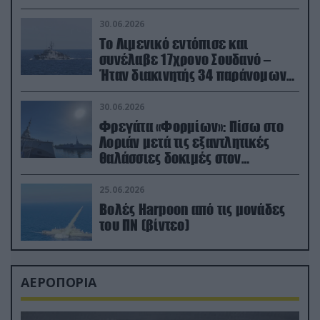
30.06.2026
Το Λιμενικό εντόπισε και
συνέλαβε 17χρονο Σουδανό –
Ήταν διακινητής 34 παράνομων
μεταναστών
30.06.2026
Φρεγάτα «Φορμίων»: Πίσω στο
Λοριάν μετά τις εξαντλητικές
θαλάσσιες δοκιμές στον
απαιτητικό Βισκαϊκό
25.06.2026
Βολές Harpoon από τις μονάδες
του ΠΝ (βίντεο)
ΑΕΡΟΠΟΡΙΑ