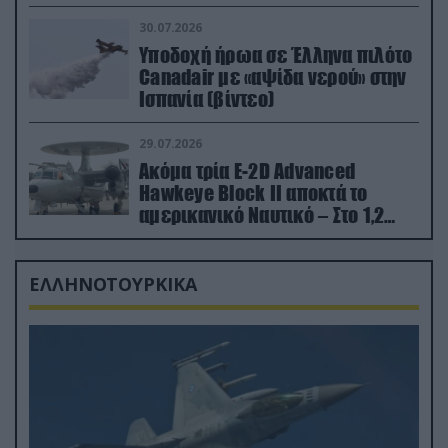
εκτινάχθηκε εγκαίρως
30.07.2026
Υποδοχή ήρωα σε Έλληνα πιλότο
Canadair με «αψίδα νερού» στην
Ισπανία (βίντεο)
29.07.2026
Ακόμα τρία E-2D Advanced
Hawkeye Block II αποκτά το
αμερικανικό Ναυτικό – Στο 1,2
δισ.δολάρια το κόστος
ΕΛΛΗΝΟΤΟΥΡΚΙΚΑ