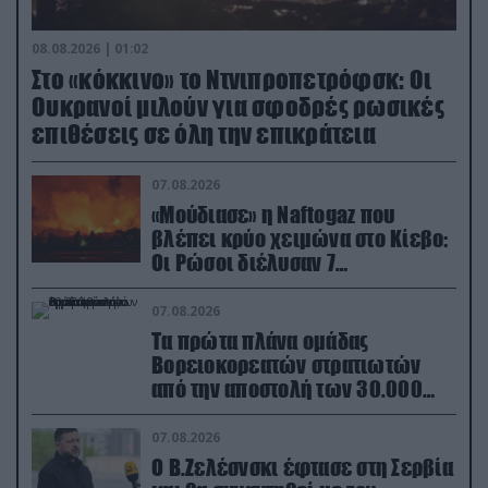
08.08.2026 | 01:02
Στο «κόκκινο» το Ντνιπροπετρόφσκ: Οι
Ουκρανοί μιλούν για σφοδρές ρωσικές
επιθέσεις σε όλη την επικράτεια
07.08.2026
«Μούδιασε» η Naftogaz που
βλέπει κρύο χειμώνα στο Κίεβο:
Οι Ρώσοι διέλυσαν 7
εγκαταστάσεις του ουκρανικού
κολοσσού!
07.08.2026
Τα πρώτα πλάνα ομάδας
Βορειοκορεατών στρατιωτών
από την αποστολή των 30.000
που έφτασαν στη Ρωσία (βίντεο)
07.08.2026
Ο Β.Ζελέσνσκι έφτασε στη Σερβία