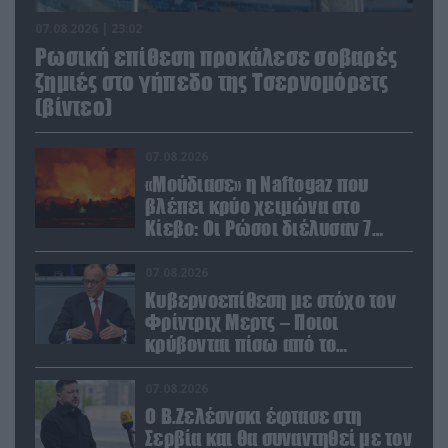
07.08.2026 | 23:02
Ρωσική επίθεση προκάλεσε σοβαρές
ζημιές στο γήπεδο της Τσερνομόρετς
(βίντεο)
07.08.2026
«Μούδιασε» η Naftogaz που
βλέπει κρύο χειμώνα στο
Κίεβο: Οι Ρώσοι διέλυσαν 7
εγκαταστάσεις του ουκρανικού
κολοσσού!
07.08.2026
Κυβερνοεπίθεση με στόχο τον
Φρίντριχ Μερτς – Ποιοι
κρύβονται πίσω από το
παραποιημένο βίντεο
07.08.2026
Ο Β.Ζελέσνσκι έφτασε στη
Σερβία και θα συναντηθεί με τον