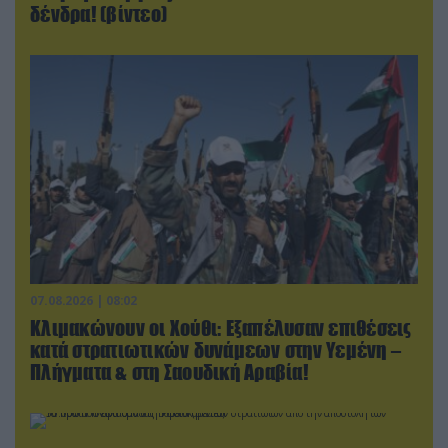
δένδρα! (βίντεο)
07.08.2026 | 08:02
Κλιμακώνουν οι Χούθι: Eξαπέλυσαν επιθέσεις
κατά στρατιωτικών δυνάμεων στην Υεμένη –
Πλήγματα & στη Σαουδική Αραβία!