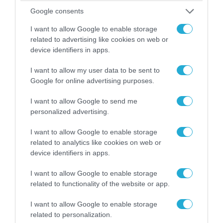
Google consents
I want to allow Google to enable storage
06.08.2026 | 09:03
related to advertising like cookies on web or
«Οι εντελώς αθώοι»: Η ανάρτηση του Αρκά για
device identifiers in apps.
τα ζώα που χάθηκαν στις πυρκαγιές της
Αττικής (φωτο)
I want to allow my user data to be sent to
Google for online advertising purposes.
I want to allow Google to send me
personalized advertising.
I want to allow Google to enable storage
related to analytics like cookies on web or
device identifiers in apps.
I want to allow Google to enable storage
related to functionality of the website or app.
I want to allow Google to enable storage
04.08.2026 | 15:02
related to personalization.