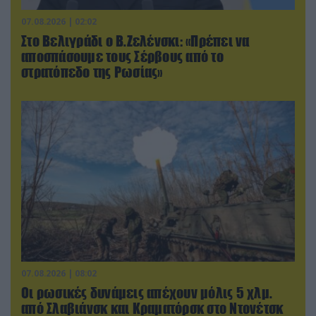
07.08.2026 | 02:02
Στο Βελιγράδι ο Β.Ζελένσκι: «Πρέπει να
αποσπάσουμε τους Σέρβους από το
στρατόπεδο της Ρωσίας»
07.08.2026 | 08:02
Οι ρωσικές δυνάμεις απέχουν μόλις 5 χλμ.
από Σλαβιάνσκ και Κραματόρσκ στο Ντονέτσκ