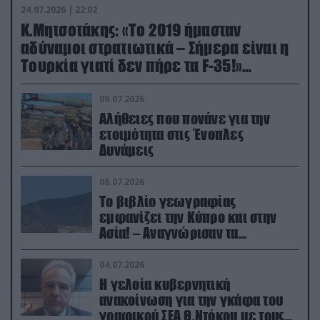
24.07.2026 | 22:02
Κ.Μητσοτάκης: «Το 2019 ήμασταν
αδύναμοι στρατιωτικά – Σήμερα είναι η
Τουρκία γιατί δεν πήρε τα F-35!»
(βίντεο)
09.07.2026
Αλήθειες που πονάνε για την
ετοιμότητα στις Ένοπλες
Δυνάμεις
08.07.2026
Το βιβλίο γεωγραφίας
εμφανίζει την Κύπρο και στην
Ασία! – Αναγνώρισαν τα
κατεχόμενα; (φωτο)
04.07.2026
Η γελοία κυβερνητική
ανακοίνωση για την γκάφα του
γραφικού ΣΕΑ Θ.Ντόκου με τους