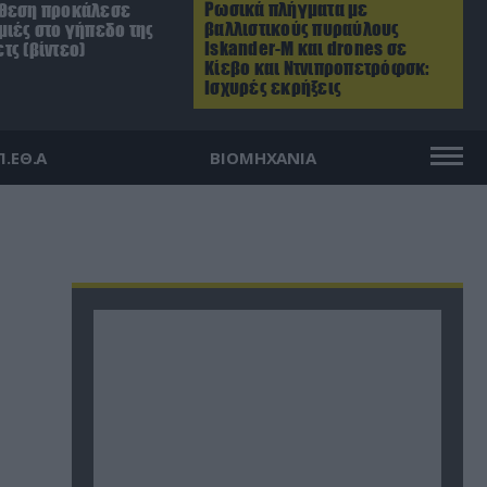
Ρωσικά πλήγματα με
ίθεση προκάλεσε
βαλλιστικούς πυραύλους
μιές στο γήπεδο της
Iskander-M και drones σε
τς (βίντεο)
Κίεβο και Ντνιπροπετρόφσκ:
Ισχυρές εκρήξεις
Π.ΕΘ.Α
ΒΙΟΜΗΧΑΝΙΑ