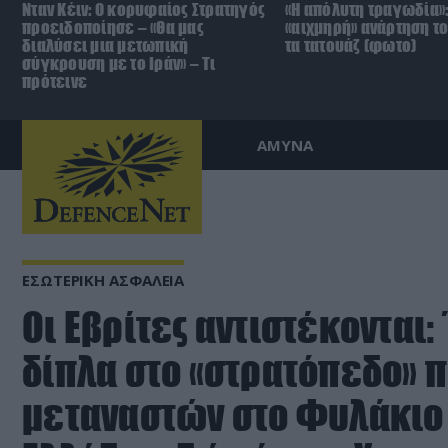
Νταν Κέιν: Ο κορυφαίος Στρατηγός
«Η απόλυτη τραγωδία»:
προειδοποίησε – «Θα μας
«αιχμηρή» ανάρτηση το
διαλύσει μια μετωπική
τα τατουάζ (φωτο)
σύγκρουση με το Ιράν» – Τι
πρότεινε
ΑΜΥΝΑ
ΕΣΩΤΕΡΙΚΗ ΑΣΦΑΛΕΙΑ
Οι Εβρίτες αντιστέκονται:
δίπλα στο «στρατόπεδο»
μεταναστών στο Φυλάκιο 