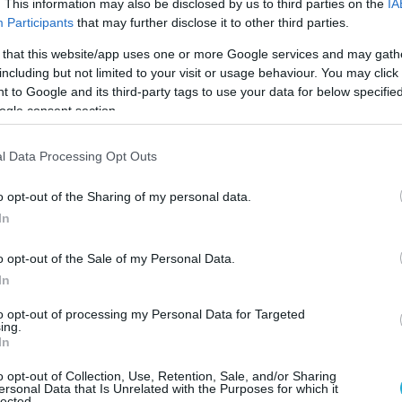
αιότερη.
. This information may also be disclosed by us to third parties on the
IA
Participants
that may further disclose it to other third parties.
ορτάζ του Κώστα Θεοχαρίδη, οι εργασίες
 that this website/app uses one or more Google services and may gath
 της Αγίας Σοφίας απέναντι από το ΚΥΤ
including but not limited to your visit or usage behaviour. You may click 
αραπέμπει στην εντυπωσιακή «Αγία Σοφία»
 to Google and its third-party tags to use your data for below specifi
ogle consent section.
ύπολης, βρίσκονται στην τελική ευθεία και
.
l Data Processing Opt Outs
o opt-out of the Sharing of my personal data.
In
o opt-out of the Sale of my Personal Data.
In
to opt-out of processing my Personal Data for Targeted
ing.
In
o opt-out of Collection, Use, Retention, Sale, and/or Sharing
ersonal Data that Is Unrelated with the Purposes for which it
lected.