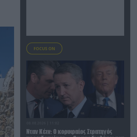
FOCUS ON
08.08.2026 | 11:02
Νταν Κέιν: Ο κορυφαίος Στρατηγός