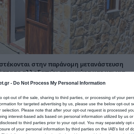
ιστέκονται στην παράνομη μετανάστευση
άσταση αλλοδαπών στην χώρα μας και για
χτισαν εκκλησία έξω από την δομή
t.gr -
Do Not Process My Personal Information
ν παράνομων μεταναστών στο Φυλάκιο για
ν σε όλους ότι
«εδώ είναι Ελλάδα, εδώ
to opt-out of the sale, sharing to third parties, or processing of your per
!
formation for targeted advertising by us, please use the below opt-out s
r selection. Please note that after your opt-out request is processed y
eing interest-based ads based on personal information utilized by us or
ην περιοχή υπάρχουν δύο δομές φιλοξενίας
disclosed to third parties prior to your opt-out. You may separately opt-
αστών, μία καινούργια ηλικίας μόλις δύο
losure of your personal information by third parties on the IAB’s list of