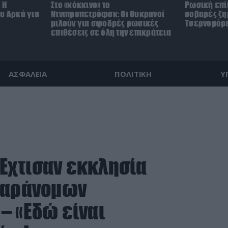
 Η
Στο «κόκκινο» το
Ρωσική επ
υ Αρκά για
Ντνιπροπετρόφσκ: Οι Ουκρανοί
σοβαρές ζη
μιλούν για σφοδρές ρωσικές
Τσερνομόρε
επιθέσεις σε όλη την επικράτεια
ΑΣΦΑΛΕΙΑ
ΠΟΛΙΤΙΚΗ
Υ
 Έχτισαν εκκλησία
 παράνομων
– «Εδώ είναι