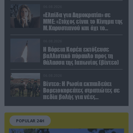
06.08.2026
«Ελπίδα για Δημοκρατία» σε
ΜΜΕ: «Στόχος είναι το Κίνημα της
Μ.Καρυστιανού και όχι το
διεφθαρμένο σύστημα
εξουσίας»
06.08.2026
Η Βόρεια Κορέα εκτόξευσε
βαλλιστικό πύραυλο προς τη
θάλασσα της Ιαπωνίας (βίντεο)
06.08.2026
Βίντεο: Η Ρωσία εκπαιδεύει
Βορειοκορεάτες στρατιώτες σε
πεδία βολής για νέες
επιχειρήσεις
POPULAR 24H