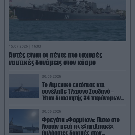
15.07.2026 | 16:03
Aυτές είναι οι πέντε πιο ισχυρές
ναυτικές δυνάμεις στον κόσμο
30.06.2026
Το Λιμενικό εντόπισε και
συνέλαβε 17χρονο Σουδανό –
Ήταν διακινητής 34 παράνομων
μεταναστών
30.06.2026
Φρεγάτα «Φορμίων»: Πίσω στο
Λοριάν μετά τις εξαντλητικές
θαλάσσιες δοκιμές στον