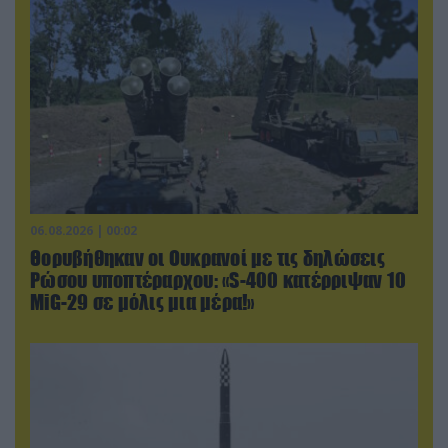
06.08.2026 | 00:02
Θορυβήθηκαν οι Ουκρανοί με τις δηλώσεις
Ρώσου υποπτέραρχου: «S-400 κατέρριψαν 10
MiG-29 σε μόλις μια μέρα!»