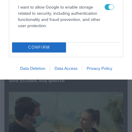
I want to allow Google to enable storage
related to security, including authentication
functionality and fraud prevention, and other
user protection.
CONFIRM
04.08.2026 | 13:02
Η ανακοίνωση του Πανελλήνιου Σωματείου
Data Deletion
Data Access
Privacy Policy
Πυροσβεστών για την δημοσιογράφο του OPEN
που γέλασε στη φωτιά