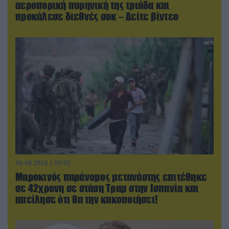
αεροπορική πυρηνική της τριάδα και
προκάλεσε διεθνές σοκ – Δείτε βίντεο
06.08.2026 | 09:03
Μαροκινός παράνομος μετανάστης επιτέθηκε
σε 42χρονη σε στάση Τραμ στην Ισπανία και
απείλησε ότι θα την κακοποιήσει!