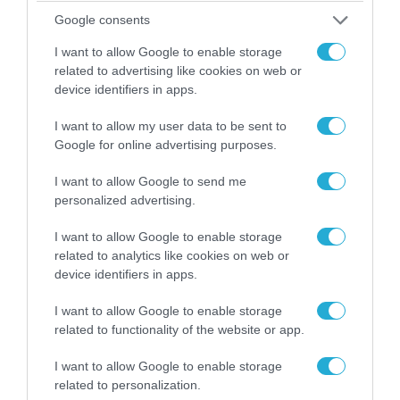
τα ζώα που χάθηκαν στις πυρκαγιές της
Αττικής (φωτο)
Google consents
I want to allow Google to enable storage
related to advertising like cookies on web or
device identifiers in apps.
I want to allow my user data to be sent to
Google for online advertising purposes.
I want to allow Google to send me
personalized advertising.
I want to allow Google to enable storage
related to analytics like cookies on web or
device identifiers in apps.
04.08.2026 | 15:02
Αυτή την ώρα το τελευταίο «αντίο» στον πρώην
I want to allow Google to enable storage
υπουργό Ι.Βαρβιτσιώτη (φωτο)
related to functionality of the website or app.
I want to allow Google to enable storage
related to personalization.