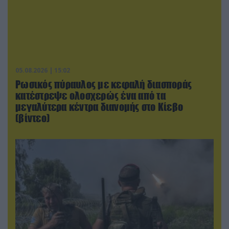
05.08.2026 | 15:02
Ρωσικός πύραυλος με κεφαλή διασποράς
κατέστρεψε ολοσχερώς ένα από τα
μεγαλύτερα κέντρα διανομής στο Κίεβο
(βίντεο)