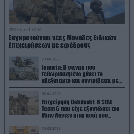
29.07.2026 | 22:02
Συγκροτούνται νέες Μονάδες Ειδικών
Επιχειρήσεων με εφέδρους
23.04.2026
Ισπανία: Η στιγμή που
τεθωρακισμένο χάνει το
αλεξίπτωτο και συντρίβεται με
ορμή στο έδαφος (βίντεο)
05.04.2026
Επιχείρηση Dehdasht: Η SEAL
Team 6 που είχε εξοντώσει τον
Μπιν Λάντεν ήταν αυτή που
διέσωσε τον πιλότο του F-15
15.02.2026