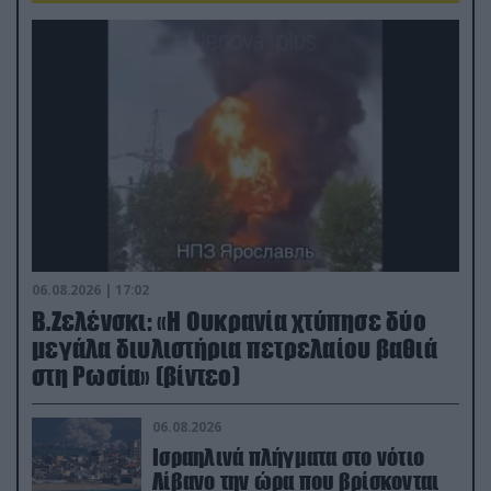
06.08.2026 | 17:02
Β.Ζελένσκι: «Η Ουκρανία χτύπησε δύο
μεγάλα διυλιστήρια πετρελαίου βαθιά
στη Ρωσία» (βίντεο)
06.08.2026
Ισραηλινά πλήγματα στο νότιο
Λίβανο την ώρα που βρίσκονται