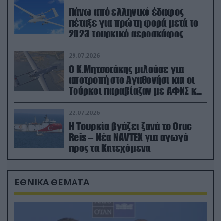
Πάνω από ελληνικό έδαφος
πέταξε για πρώτη φορά μετά το
2023 τουρκικό αεροσκάφος
29.07.2026
Ο Κ.Μητσοτάκης μιλούσε για
αποτροπή στο Αγαθονήσι και οι
Τούρκοι παραβίαζαν με ΑΦΝΣ και
drone
22.07.2026
Η Τουρκία βγάζει ξανά το Oruc
Reis – Νέα NAVTEX για αγωγό
προς τα Κατεχόμενα
ΕΘΝΙΚΑ ΘΕΜΑΤΑ