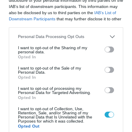
disclosure of your personal information by third parties on the
IAB’s list of downstream participants. This information may
also be disclosed by us to third parties on the
IAB’s List of
06.08.2026 | 14:02
Downstream Participants
that may further disclose it to other
«Επιχείρηση ελεύθερα πεζοδρόμια» στην
third parties.
Αθήνα: Απομακρύνθηκαν παράνομα
αντικείμενα από κοινόχρηστους χώρους
Please note that this website/app uses one or more Google
Personal Data Processing Opt Outs
services and may gather and store information including but
not limited to your visit or usage behaviour. You may click to
I want to opt-out of the Sharing of my
personal data.
grant or deny consent to Google and its third-party tags to
Opted In
use your data for below specified purposes in below Google
consent section.
I want to opt-out of the Sale of my
Personal Data.
Opted In
I want to opt-out of processing my
Personal Data for Targeted Advertising.
Opted In
I want to opt-out of Collection, Use,
Retention, Sale, and/or Sharing of my
Personal Data that Is Unrelated with the
06.08.2026 | 09:03
Purposes for which it was collected.
«Οι εντελώς αθώοι»: Η ανάρτηση του Αρκά για
Opted Out