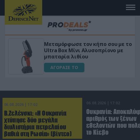
Μεταμόρφωσε τον κήπο σου με το
κό
Ultra Box Μίνι Αλυσοπρίονο με
μπαταρία λιθίου
ΑΓΟΡΑΣΕ ΤΟ
06.08.2026 | 17:02
06.08.2026 | 17:02
Ουκρανία: Αποκαλύ
Β.Ζελένσκι: «Η Ουκρανία
αριθμός των ξένων
χτύπησε δύο μεγάλα
εθελοντών που πολε
διυλιστήρια πετρελαίου
το Κίεβο
βαθιά στη Ρωσία» (βίντεο)