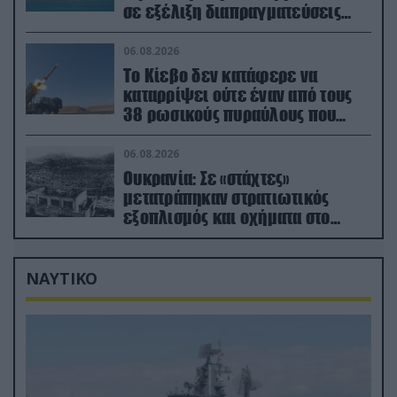
σε εξέλιξη διαπραγματεύσεις
στην Ρώμη
06.08.2026
Το Κίεβο δεν κατάφερε να
καταρρίψει ούτε έναν από τους
38 ρωσικούς πυραύλους που
εκτοξεύτηκαν εναντίον του
06.08.2026
Ουκρανία: Σε «στάχτες»
μετατράπηκαν στρατιωτικός
εξοπλισμός και οχήματα στο
Κίεβο μετά από ρωσικά
πλήγματα (βίντεο)
ΝΑΥΤΙΚΟ