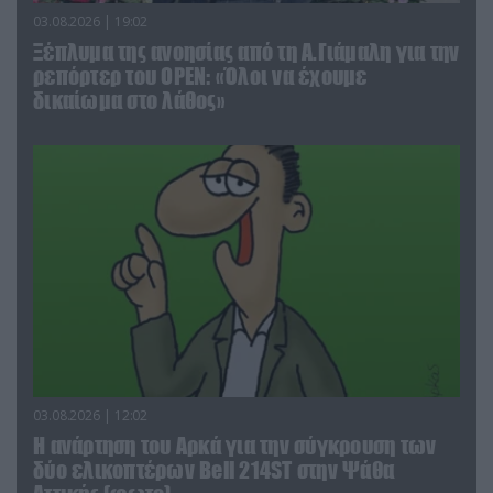
03.08.2026 | 19:02
Ξέπλυμα της ανοησίας από τη Α.Γιάμαλη για την
ρεπόρτερ του ΟΡΕΝ: «Όλοι να έχουμε
δικαίωμα στο λάθος»
03.08.2026 | 12:02
Η ανάρτηση του Αρκά για την σύγκρουση των
δύο ελικοπτέρων Bell 214ST στην Ψάθα