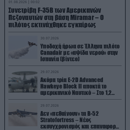
01.08.2026 | 00:02
Συνετρίβη F-35B των Αμερικανών
Πεζοναυτών στη βάση Miramar – Ο
πιλότος εκτινάχθηκε εγκαίρως
30.07.2026
Υποδοχή ήρωα σε Έλληνα πιλότο
Canadair με «αψίδα νερού» στην
Ισπανία (βίντεο)
29.07.2026
Ακόμα τρία E-2D Advanced
Hawkeye Block II αποκτά το
αμερικανικό Ναυτικό – Στο 1,2
δισ.δολάρια το κόστος
29.07.2026
Δεν «πεθαίνουν» τα Β-52
Stratofortress – Νέος
εκσυγχρονισμός και επαναφορά