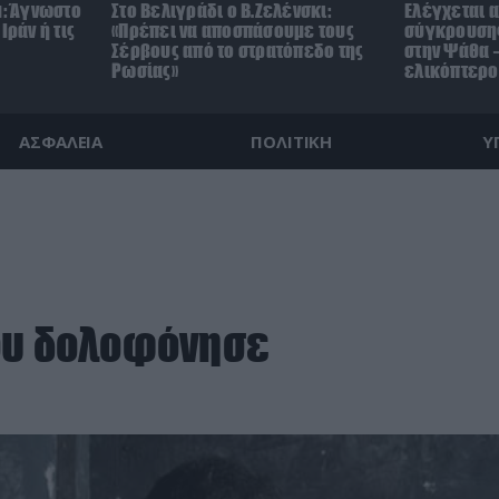
μ: Άγνωστο
Στο Βελιγράδι ο Β.Ζελένσκι:
Ελέγχεται α
Ιράν ή τις
«Πρέπει να αποσπάσουμε τους
σύγκρουσης
Σέρβους από το στρατόπεδο της
στην Ψάθα –
Ρωσίας»
ελικόπτερο
ΑΣΦΑΛΕΙΑ
ΠΟΛΙΤΙΚΗ
Υ
που δολοφόνησε