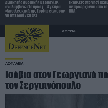
Διοικητής συριακής μεραρχίας
Εκρήξεις στο νησί Κεσ
αναλαμβάνει Τούρκος – Άγκυρα:
αν προέρχονται από το 
«Απειλές κατά της Συρίας είναι σαν
ΗΠΑ
να απειλούν εμάς»
ΑΜΥΝΑ
ΑΣΦΑΛΕΙΑ
Ισόβια στον Γεωργιανό 
τον Σεργιανόπουλο