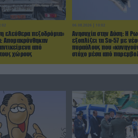
4:02
06.08.2026 | 10:02
ση ελεύθερα πεζοδρόμια»
Ανησυχία στην Δύση: H Ρω
α: Απομακρύνθηκαν
εξοπλίζει τα Su-57 με νέο
αντικείμενα από
πυραύλους που «κυνηγούν
τους χώρους
στόχο μέσα από παρεμβο