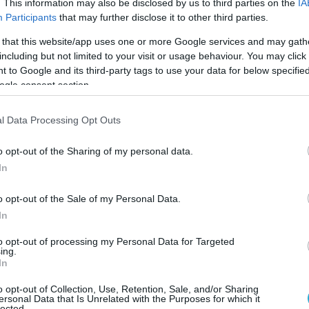
. This information may also be disclosed by us to third parties on the
IA
Participants
that may further disclose it to other third parties.
ικαστήριο έπαυσε οριστικά την ποινική δίωξη
α τα αδικήματα της οπλοχρησίας και της
 that this website/app uses one or more Google services and may gath
including but not limited to your visit or usage behaviour. You may click 
δου στη χώρα.
 to Google and its third-party tags to use your data for below specifi
ogle consent section.
 defencenet.gr
l Data Processing Opt Outs
Ο ΑΡΘΡΟ
o opt-out of the Sharing of my personal data.
In
o opt-out of the Sale of my Personal Data.
In
to opt-out of processing my Personal Data for Targeted
ing.
In
o opt-out of Collection, Use, Retention, Sale, and/or Sharing
ersonal Data that Is Unrelated with the Purposes for which it
lected.