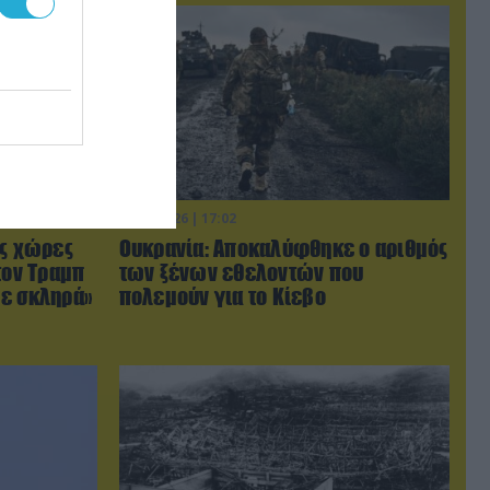
06.08.2026 | 17:02
ις χώρες
Ουκρανία: Αποκαλύφθηκε ο αριθμός
τον Τραμπ
των ξένων εθελοντών που
με σκληρά»
πολεμούν για το Κίεβο