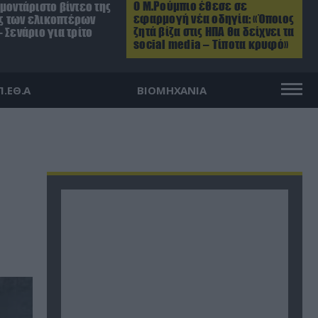
Ο Μ.Ρούμπιο έθεσε σε
μοντάριστο βίντεο της
εφαρμογή νέα οδηγία: «Όποιος
 των ελικοπτέρων
ζητά βίζα στις ΗΠΑ θα δείχνει τα
 Σενάριο για τρίτο
social media – Τίποτα κρυφό»
Π.ΕΘ.Α
ΒΙΟΜΗΧΑΝΙΑ