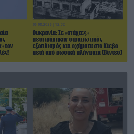
06.08.2026 | 12:02
σία
Ουκρανία: Σε «στάχτες»
υς
μετατράπηκαν στρατιωτικός
» τον
εξοπλισμός και οχήματα στο Κίεβο
λές!
μετά από ρωσικά πλήγματα (βίντεο)