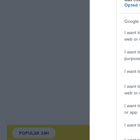
Opted 
Google 
I want t
web or d
I want t
purpose
I want 
I want t
web or d
I want t
or app.
I want t
POPULAR 24H
I want t