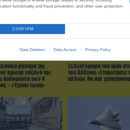
cation functionality and fraud prevention, and other user protection.
CONFIRM
Data Deletion
Data Access
Privacy Policy
9:02
06.08.2026 | 21:02
λευταίο μήνυμα της
Τελεσίγραφο του Ιράν στ
τον πρώην σύζυγό της
του Κόλπου: «Σταματήστε 
τη δολοφονία των 4
αλλιώς θα σας χτυπήσου
ους – «Έχουν ίωση»