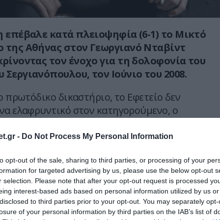
η επέβαλε κατά πλειοψηφία (6-1) το Μικτό
 της Αθήνας στον Γεωργιανό Νταβίντ
κρίνοντας τον ένοχο για τη δολοφονία του
 Σεργιανόπουλου, τον Ιούνιο του 2008.
ο πρωτόδικο δικαστήριο, το Εφετείο δεν
να ελαφρυντικό στον κατηγορούμενο, ο
ελικά ένοχος για τα αδικήματα της
 από πρόθεση σε ήρεμη ψυχική κατάσταση
t.gr -
Do Not Process My Personal Information
οπής.
to opt-out of the sale, sharing to third parties, or processing of your per
formation for targeted advertising by us, please use the below opt-out s
υιοθετώντας πλήρως την πρόταση της
r selection. Please note that after your opt-out request is processed y
 έδρας, τελικά καταδίκασε τον κατηγορούμενο
eing interest-based ads based on personal information utilized by us or
της ανθρωποκτονίας σε ισόβια κάθειρξη ενώ
disclosed to third parties prior to your opt-out. You may separately opt-
της κλοπής σε ποινή φυλάκισης δέκα μηνών.
losure of your personal information by third parties on the IAB’s list of