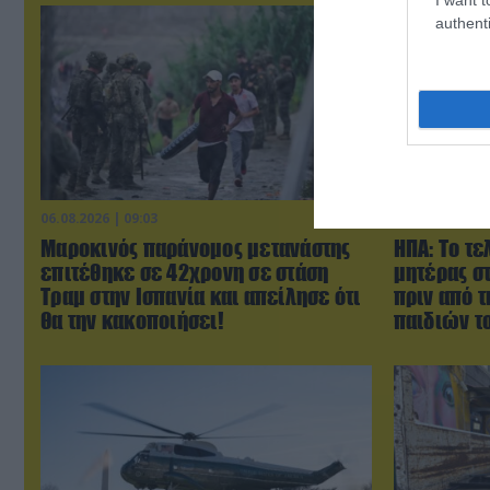
authenti
06.08.2026 | 09:03
06.08.2026 | 0
Μαροκινός παράνομος μετανάστης
ΗΠΑ: Το τε
επιτέθηκε σε 42χρονη σε στάση
μητέρας σ
Τραμ στην Ισπανία και απείλησε ότι
πριν από 
θα την κακοποιήσει!
παιδιών τ