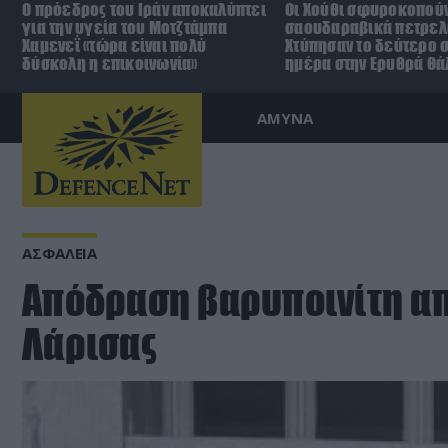
Ο πρόεδρος του Ιράν αποκαλύπτει
Οι Χούθι σφυροκοπούν
για την υγεία του Μοτζτάμπα
σαουδαραβικά πετρελ
Χαμενεΐ «τώρα είναι πολύ
Χτύπησαν το δεύτερο σ
δύσκολη η επικοινωνία»
ημέρα στην Ερυθρά Θ
ΑΜΥΝΑ
ΑΣΦΑΛΕΙΑ
Απόδραση βαρυποινίτη απ
Λάρισας