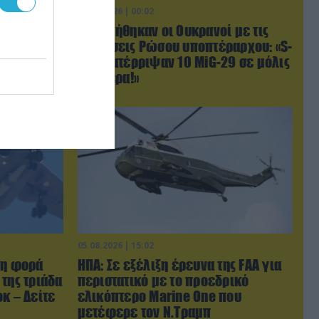
06.08.2026 | 00:02
ην
Θορυβήθηκαν οι Ουκρανοί με τις
τάσαμε
δηλώσεις Ρώσου υποπτέραρχου: «S-
400 κατέρριψαν 10 MiG-29 σε μόλις
μια μέρα!»
05.08.2026 | 15:02
τη φορά
ΗΠΑ: Σε εξέλιξη έρευνα της FAA για
της τριάδα
περιστατικό με το προεδρικό
κ – Δείτε
ελικόπτερο Marine One που
μετέφερε τον Ν.Τραμπ