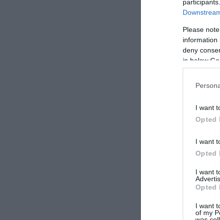
participants
Downstream 
Please note
information 
deny consent
in below Go
Persona
I want t
Opted 
I want t
Opted 
I want 
Advertis
Opted 
I want t
of my P
was col