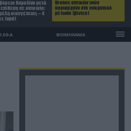
Drones οπτικών ινών
 βόρεια Καρολίνα μετά
κυριαρχούν στο ουκρανικό
επίθεση σε κατοικία:
μέτωπο (βίντεο)
μέλη οικογένειας – 4
ες (upd)
Π.ΕΘ.Α
ΒΙΟΜΗΧΑΝΙΑ