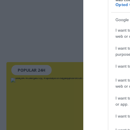
Opted 
Google 
I want t
web or d
I want t
purpose
I want 
POPULAR 24H
I want t
web or d
I want t
or app.
I want t
I want t