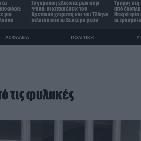
 τα
Σύγκρουση ελικοπτέρων στην
Τρόμος στη
αιοφόρα:
Ψάθα: Οι καταθέσεις του
από ένοπλη 
ε μία
Βρετανού χειριστή και του Έλληνα
Νεκρά τρία 
άλασσα
πιλότου από το δεύτερο μέσο
οι τραυματί
ΑΣΦΑΛΕΙΑ
ΠΟΛΙΤΙΚΗ
Υ
ό τις φυλακές