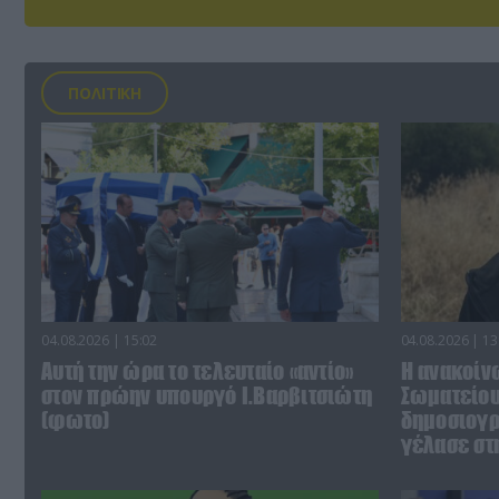
ΠΟΛΙΤΙΚΗ
04.08.2026 | 15:02
04.08.2026 | 13
Αυτή την ώρα το τελευταίο «αντίο»
Η ανακοίν
στον πρώην υπουργό Ι.Βαρβιτσιώτη
Σωματείου
(φωτο)
δημοσιογρ
γέλασε στ