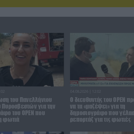
:02
04.08.2026 | 12:02
ωση του Πανελλήνιου
O διευθυντής του OPEN π
 Πυροσβεστών για την
να τα «μαζέψει» για τη
άφο του OPEN που
δημοσιογράφο που γέλασ
η φωτιά
ρεπορτάζ για τις φωτιές