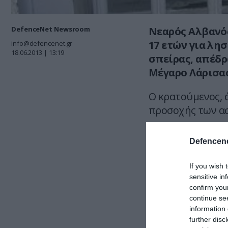
DefenceNet Newsroom
Νεαρός Αλβανός
17 ετών για λη
info@defencenet.gr
18.06.2013 | 13:19
σπείρας, απέδρ
Μέγαρο Λάρισας
Ο κρατούμενος, 
προσοχής των ασ
Η Αστυνομία έχε
Defencene
εντοπισμό και τ
If you wish 
Τμήμα ειδήσεων
sensitive in
confirm you
continue se
ΣΧΟΛΙΑΣΤΕ Τ
information 
further disc