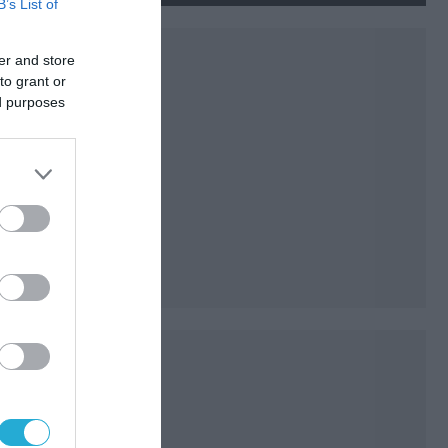
B’s List of
er and store
to grant or
ed purposes