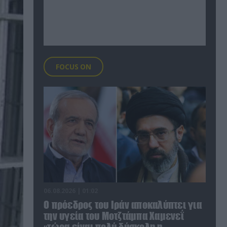
FOCUS ON
06.08.2026 | 01:02
Ο πρόεδρος του Ιράν αποκαλύπτει για
την υγεία του Μοτζτάμπα Χαμενεΐ