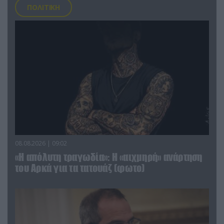
ΠΟΛΙΤΙΚΗ
08.08.2026 | 09:02
«Η απόλυτη τραγωδία»: Η «αιχμηρή» ανάρτηση
του Αρκά για τα τατουάζ (φωτο)