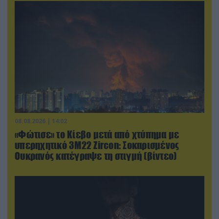
08.08.2026 | 14:02
«Φώτισε» το Κίεβο μετά από χτύπημα με
υπερηχητικό 3M22 Zircon: Σοκαρισμένος
Ουκρανός κατέγραψε τη στιγμή (βίντεο)