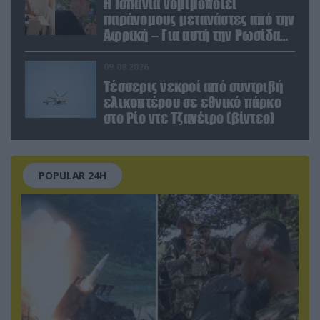
Η Ισπανία νομιμοποιεί
παράνομους μετανάστες από την
Αφρική – Για αυτή την Ρωσίδα
όμως επέλεξαν την απέλαση
09.08.2026
Τέσσερις νεκροί από συντριβή
ελικοπτέρου σε εθνικό πάρκο
στο Ρίο ντε Τζανέιρο (βίντεο)
POPULAR 24H