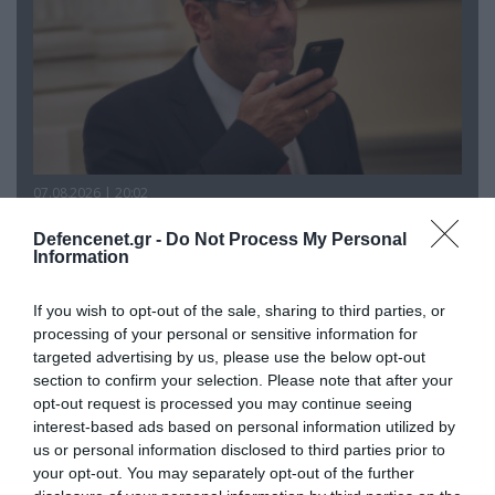
07.08.2026 | 20:02
Ο Γιάννης Αλαφούζος «τέλειωσε» τον
Defencenet.gr -
Do Not Process My Personal
Κωνσταντίνο Ζούλα από τον ΣΚΑΪ – Ο λόγος της
Information
απομάκρυνσής του
If you wish to opt-out of the sale, sharing to third parties, or
processing of your personal or sensitive information for
targeted advertising by us, please use the below opt-out
section to confirm your selection. Please note that after your
opt-out request is processed you may continue seeing
interest-based ads based on personal information utilized by
us or personal information disclosed to third parties prior to
your opt-out. You may separately opt-out of the further