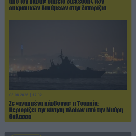
από τον χάρτη» σημείο διέλευσης των
ουκρανικών δυνάμεων στην Ζαπορίζια
08.08.2026 | 17:02
Σε «αναμμένα κάρβουνα» η Τουρκία:
Περιορίζει την κίνηση πλοίων από την Μαύρη
Θάλασσα