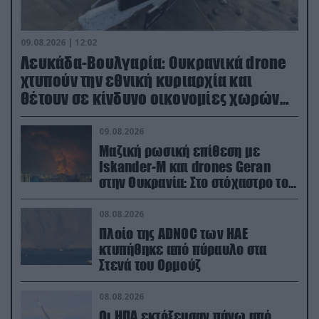
09.08.2026 | 12:02
Λευκάδα-Βουλγαρία: Ουκρανικά drone
χτυπούν την εθνική κυριαρχία και
θέτουν σε κίνδυνο οικονομίες χωρών
του ΝΑΤΟ
09.08.2026
Μαζική ρωσική επίθεση με
Iskander-M και drones Geran
στην Ουκρανία: Στο στόχαστρο το
εργοστάσιο των Flamingo
08.08.2026
Πλοίο της ADNOC των ΗΑΕ
κτυπήθηκε από πύραυλο στα
Στενά του Ορμούζ
08.08.2026
Οι ΗΠΑ εκτόξευσαν πάνω από