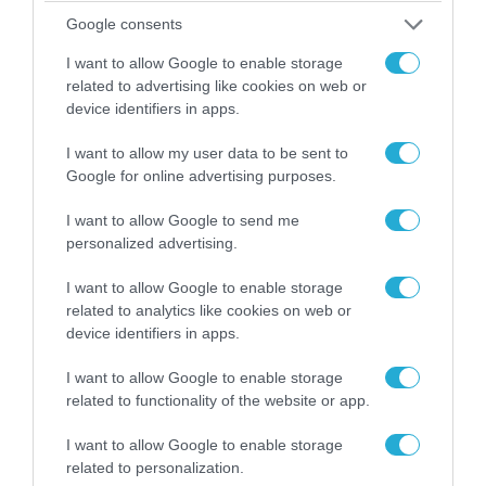
«Οι εντελώς αθώοι»: Η ανάρτηση του Αρκά για
Google consents
τα ζώα που χάθηκαν στις πυρκαγιές της
I want to allow Google to enable storage
Αττικής (φωτο)
related to advertising like cookies on web or
device identifiers in apps.
I want to allow my user data to be sent to
Google for online advertising purposes.
I want to allow Google to send me
personalized advertising.
I want to allow Google to enable storage
related to analytics like cookies on web or
device identifiers in apps.
I want to allow Google to enable storage
04.08.2026 | 15:02
related to functionality of the website or app.
Αυτή την ώρα το τελευταίο «αντίο» στον πρώην
υπουργό Ι.Βαρβιτσιώτη (φωτο)
I want to allow Google to enable storage
related to personalization.