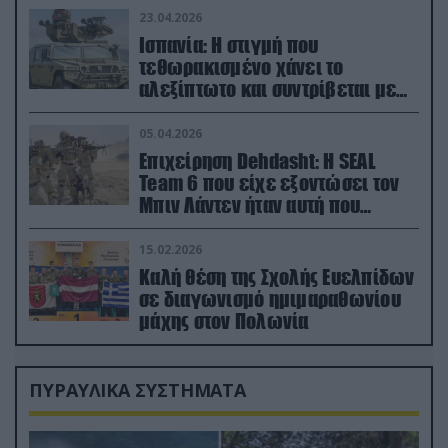
23.04.2026
Ισπανία: Η στιγμή που
τεθωρακισμένο χάνει το
αλεξίπτωτο και συντρίβεται με
ορμή στο έδαφος (βίντεο)
05.04.2026
Επιχείρηση Dehdasht: Η SEAL
Team 6 που είχε εξοντώσει τον
Μπιν Λάντεν ήταν αυτή που
διέσωσε τον πιλότο του F-15
15.02.2026
Καλή θέση της Σχολής Ευελπίδων
σε διαγωνισμό ημιμαραθωνίου
μάχης στον Πολωνία
ΠΥΡΑΥΛΙΚΑ ΣΥΣΤΗΜΑΤΑ