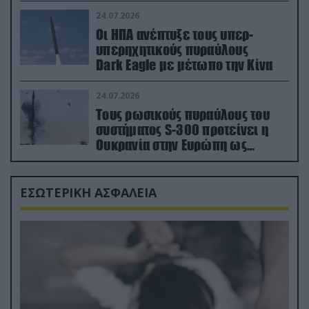
συνεργασίας
24.07.2026
Οι ΗΠΑ ανέπτυξε τους υπερ-
υπερηχητικούς πυραύλους
Dark Eagle με μέτωπο την Κίνα
24.07.2026
Τους ρωσικούς πυραύλους του
συστήματος S-300 προτείνει η
Ουκρανία στην Ευρώπη ως
αντιβαλλιστικό σύστημα
ΕΣΩΤΕΡΙΚΗ ΑΣΦΑΛΕΙΑ