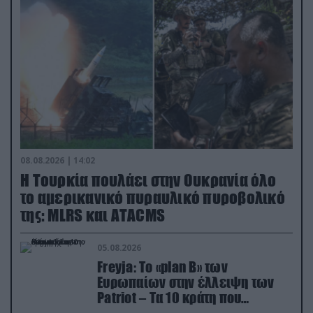
08.08.2026 | 14:02
Η Τουρκία πουλάει στην Ουκρανία όλο
το αμερικανικό πυραυλικό πυροβολικό
της: MLRS και ΑΤΑCMS
05.08.2026
Freyja: Το «plan Β» των
Ευρωπαίων στην έλλειψη των
Patriot – Τα 10 κράτη που
συμμετέχουν στο δίκτυο