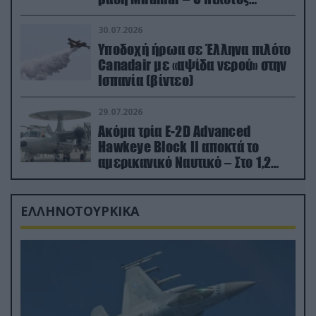
εκτινάχθηκε εγκαίρως
30.07.2026
Υποδοχή ήρωα σε Έλληνα πιλότο
Canadair με «αψίδα νερού» στην
Ισπανία (βίντεο)
29.07.2026
Ακόμα τρία E-2D Advanced
Hawkeye Block II αποκτά το
αμερικανικό Ναυτικό – Στο 1,2
δισ.δολάρια το κόστος
ΕΛΛΗΝΟΤΟΥΡΚΙΚΑ