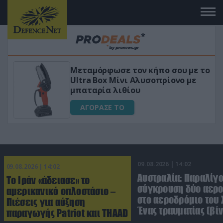
κήπο σου με το
«Μαγική» φόρμουλα τριβό
σοπρίονο με
για αύξηση της λίμπιντο
ΑΓΟΡΑΣΕ ΤΟ
09.08.2026 | 14:02
09.08.2026 | 14:02
Αυστραλία: Παραλίγ
Το Ιράν «άδειασε» το
σύγκρουση δύο αε
αμερικανικό οπλοστάσιο –
στο αεροδρόμιο του 
Πιέσεις για αύξηση
Ένας τραυματίας (βίν
παραγωγής Patriot και THAAD