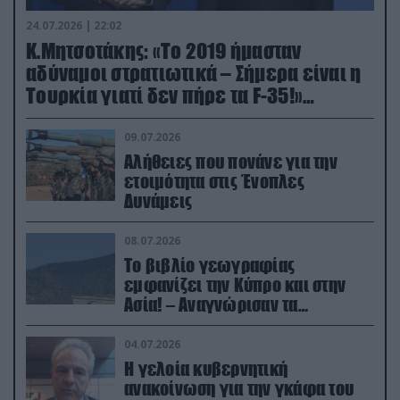
24.07.2026 | 22:02
Κ.Μητσοτάκης: «Το 2019 ήμασταν
αδύναμοι στρατιωτικά – Σήμερα είναι η
Τουρκία γιατί δεν πήρε τα F-35!»
(βίντεο)
09.07.2026
Αλήθειες που πονάνε για την
ετοιμότητα στις Ένοπλες
Δυνάμεις
08.07.2026
Το βιβλίο γεωγραφίας
εμφανίζει την Κύπρο και στην
Ασία! – Αναγνώρισαν τα
κατεχόμενα; (φωτο)
04.07.2026
Η γελοία κυβερνητική
ανακοίνωση για την γκάφα του