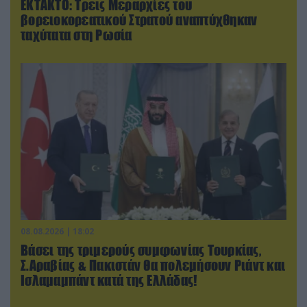
ΕΚΤΑΚΤΟ: Τρεις Μεραρχίες του
βορειοκορεατικού Στρατού αναπτύχθηκαν
ταχύτατα στη Ρωσία
08.08.2026 | 18:02
Βάσει της τριμερούς συμφωνίας Τουρκίας,
Σ.Αραβίας & Πακιστάν θα πολεμήσουν Ριάντ και
Ισλαμαμπάντ κατά της Ελλάδας!