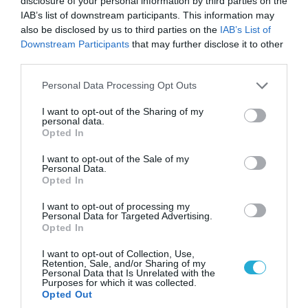
disclosure of your personal information by third parties on the
IAB’s list of downstream participants. This information may
also be disclosed by us to third parties on the
IAB’s List of
Downstream Participants
that may further disclose it to other
06.08.2026 | 14:02
third parties.
«Επιχείρηση ελεύθερα πεζοδρόμια» στην
Please note that this website/app uses one or more Google
Personal Data Processing Opt Outs
Αθήνα: Απομακρύνθηκαν παράνομα
services and may gather and store information including but
αντικείμενα από κοινόχρηστους χώρους
not limited to your visit or usage behaviour. You may click to
I want to opt-out of the Sharing of my
personal data.
grant or deny consent to Google and its third-party tags to
Opted In
use your data for below specified purposes in below Google
consent section.
I want to opt-out of the Sale of my
Personal Data.
Opted In
I want to opt-out of processing my
Personal Data for Targeted Advertising.
Opted In
I want to opt-out of Collection, Use,
Retention, Sale, and/or Sharing of my
Personal Data that Is Unrelated with the
Purposes for which it was collected.
Opted Out
06.08.2026 | 09:03