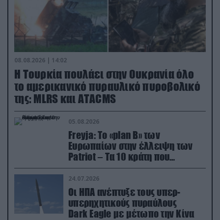
08.08.2026 | 14:02
Η Τουρκία πουλάει στην Ουκρανία όλο
το αμερικανικό πυραυλικό πυροβολικό
της: MLRS και ΑΤΑCMS
05.08.2026
Freyja: Το «plan Β» των
Ευρωπαίων στην έλλειψη των
Patriot – Τα 10 κράτη που
συμμετέχουν στο δίκτυο
συνεργασίας
24.07.2026
Οι ΗΠΑ ανέπτυξε τους υπερ-
υπερηχητικούς πυραύλους
Dark Eagle με μέτωπο την Κίνα