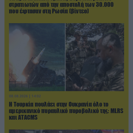
στρατιωτών από την αποστολή των 30.000
που έφτασαν στη Ρωσία (βίντεο)
08.08.2026 | 14:02
Η Τουρκία πουλάει στην Ουκρανία όλο το
αμερικανικό πυραυλικό πυροβολικό της: MLRS
και ΑΤΑCMS