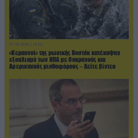
07.08.2026 | 18:02
«Κεραυνοί» της ρωσικής Βοστόκ κατέκαψαν
εξοπλισμό των ΗΠΑ με Ουκρανούς και
Αμερικανούς μισθοφόρους – Δείτε βίντεο