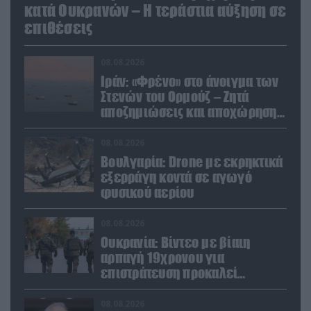
κατά Ουκρανών – Η τεράστια αύξηση σε
επιθέσεις
08.08.2026
Ιράν: «Φρένο» στο άνοιγμα των
Στενών του Ορμούζ – Ζητά
αποζημιώσεις και αποχώρηση
των ΗΠΑ
08.08.2026
Βουλγαρία: Drone με εκρηκτικά
εξερράγη κοντά σε αγωγό
φυσικού αερίου
08.08.2026
Ουκρανία: Βίντεο με βίαιη
αρπαγή 19χρονου για
επιστράτευση προκαλεί
αντιδράσεις
08.08.2026