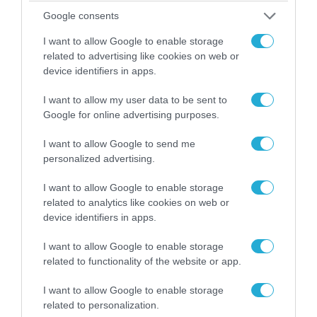
06.08.2026 | 14:02
Google consents
«Επιχείρηση ελεύθερα πεζοδρόμια» στην
Αθήνα: Απομακρύνθηκαν παράνομα
I want to allow Google to enable storage
αντικείμενα από κοινόχρηστους χώρους
related to advertising like cookies on web or
device identifiers in apps.
I want to allow my user data to be sent to
Google for online advertising purposes.
I want to allow Google to send me
personalized advertising.
I want to allow Google to enable storage
related to analytics like cookies on web or
device identifiers in apps.
I want to allow Google to enable storage
06.08.2026 | 09:03
related to functionality of the website or app.
«Οι εντελώς αθώοι»: Η ανάρτηση του Αρκά για
τα ζώα που χάθηκαν στις πυρκαγιές της
I want to allow Google to enable storage
Αττικής (φωτο)
related to personalization.