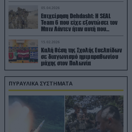
ορμή στο έδαφος (βίντεο)
05.04.2026
Επιχείρηση Dehdasht: Η SEAL
Team 6 που είχε εξοντώσει τον
Μπιν Λάντεν ήταν αυτή που
διέσωσε τον πιλότο του F-15
15.02.2026
Καλή θέση της Σχολής Ευελπίδων
σε διαγωνισμό ημιμαραθωνίου
μάχης στον Πολωνία
ΠΥΡΑΥΛΙΚΑ ΣΥΣΤΗΜΑΤΑ