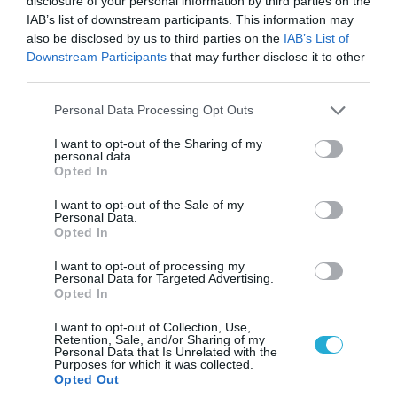
disclosure of your personal information by third parties on the
IAB’s list of downstream participants. This information may
also be disclosed by us to third parties on the
IAB’s List of
Downstream Participants
that may further disclose it to other
third parties.
07.08.2026 | 20:02
Ο Γιάννης Αλαφούζος «τέλειωσε» τον
Please note that this website/app uses one or more Google
Personal Data Processing Opt Outs
Κωνσταντίνο Ζούλα από τον ΣΚΑΪ – Ο λόγος της
services and may gather and store information including but
απομάκρυνσής του
not limited to your visit or usage behaviour. You may click to
I want to opt-out of the Sharing of my
personal data.
grant or deny consent to Google and its third-party tags to
Opted In
use your data for below specified purposes in below Google
consent section.
I want to opt-out of the Sale of my
Personal Data.
Opted In
I want to opt-out of processing my
Personal Data for Targeted Advertising.
Opted In
I want to opt-out of Collection, Use,
Retention, Sale, and/or Sharing of my
Personal Data that Is Unrelated with the
Purposes for which it was collected.
Opted Out