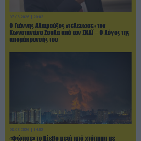
07.08.2026 | 20:02
Ο Γιάννης Αλαφούζος «τέλειωσε» τον
Κωνσταντίνο Ζούλα από τον ΣΚΑΪ – Ο λόγος της
απομάκρυνσής του
08.08.2026 | 14:02
«Φώτισε» το Κίεβο μετά από χτύπημα με