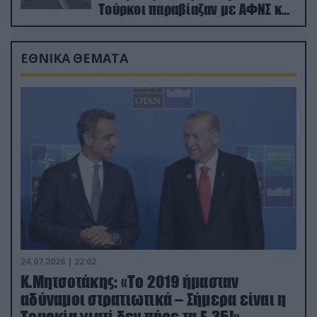
Τούρκοι παραβίαζαν με ΑΦΝΣ και
drone
ΕΘΝΙΚΑ ΘΕΜΑΤΑ
24.07.2026 | 22:02
Κ.Μητσοτάκης: «Το 2019 ήμασταν
αδύναμοι στρατιωτικά – Σήμερα είναι η
Τουρκία γιατί δεν πήρε τα F-35!»