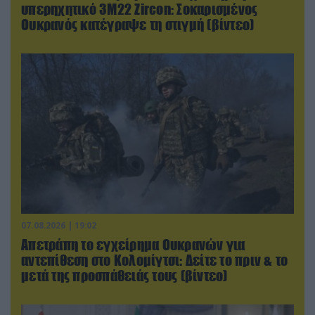
υπερηχητικό 3M22 Zircon: Σοκαρισμένος
Ουκρανός κατέγραψε τη στιγμή (βίντεο)
07.08.2026 | 19:02
Απετράπη το εγχείρημα Ουκρανών για
αντεπίθεση στο Κολομίγτσι: Δείτε το πριν & το
μετά της προσπάθειάς τους (βίντεο)