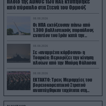
Πλοίο της ADNOC των ΗΑΕ κτυπήθηκε
από πύραυλο στα Στενά του Ορμούζ
08.08.2026
Οι ΗΠΑ εκτόξευσαν πάνω από
1.300 βαλλιστικούς πυραύλους
εναντίον του Ιράν κατά την
διάρκεια του πολέμου
08.08.2026
Σε «αναμμένα κάρβουνα» η
Τουρκία: Περιορίζει την κίνηση
πλοίων από την Μαύρη Θάλασσα
08.08.2026
ΕΚΤΑΚΤΟ: Τρεις Μεραρχίες του
βορειοκορεατικού Στρατού
αναπτύχθηκαν ταχύτατα στη
Ρωσία