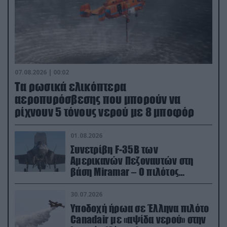
07.08.2026 | 00:02
Τα ρωσικά ελικόπτερα
αεροπυρόσβεσης που μπορούν να
ρίχνουν 5 τόνους νερού με 8 μποφόρ
01.08.2026
Συνετρίβη F-35B των
Αμερικανών Πεζοναυτών στη
βάση Miramar – Ο πιλότος
εκτινάχθηκε εγκαίρως
30.07.2026
Υποδοχή ήρωα σε Έλληνα πιλότο
Canadair με «αψίδα νερού» στην