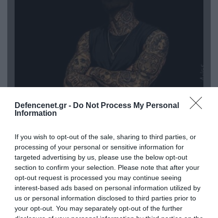
08.08.2026 | 09:02
Defencenet.gr -
Do Not Process My Personal
«Η απόλυτη τραγωδία»: Η «αιχμηρή» ανάρτηση
Information
του Αρκά για τα τατουάζ (φωτο)
If you wish to opt-out of the sale, sharing to third parties, or
processing of your personal or sensitive information for
targeted advertising by us, please use the below opt-out
section to confirm your selection. Please note that after your
opt-out request is processed you may continue seeing
interest-based ads based on personal information utilized by
us or personal information disclosed to third parties prior to
your opt-out. You may separately opt-out of the further