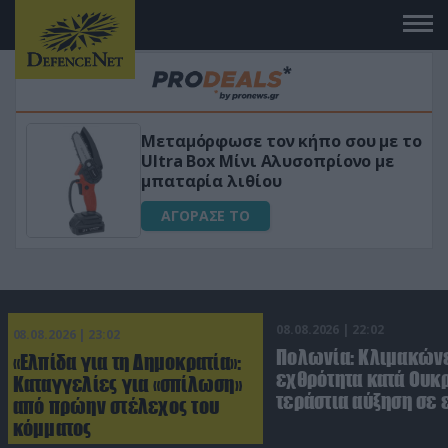
ε το
«Μαγική» φόρμουλα τριβόλι + VIP
ε
για αύξηση της λίμπιντο
ΑΓΟΡΑΣΕ ΤΟ
08.08.2026 | 22:02
08.08.2026 | 23:02
Πολωνία: Κλιμακώνε
«Ελπίδα για τη Δημοκρατία»:
εχθρότητα κατά Ουκ
Καταγγελίες για «σπίλωση»
τεράστια αύξηση σε 
από πρώην στέλεχος του
κόμματος