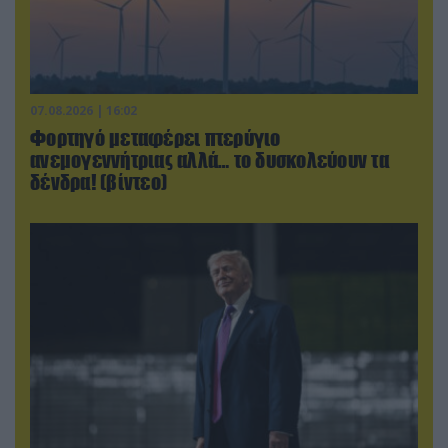
07.08.2026 | 16:02
Φορτηγό μεταφέρει πτερύγιο
ανεμογεννήτριας αλλά… το δυσκολεύουν τα
δένδρα! (βίντεο)