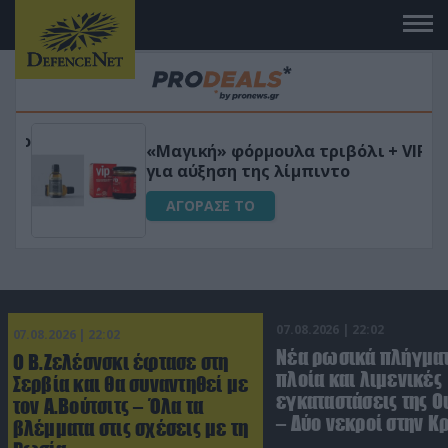
 το
«Μαγική» φόρμουλα τριβόλι + VIP
για αύξηση της λίμπιντο
ΑΓΟΡΑΣΕ ΤΟ
07.08.2026 | 22:02
07.08.2026 | 22:02
Νέα ρωσικά πλήγματ
Ο Β.Ζελέσνσκι έφτασε στη
πλοία και λιμενικές
Σερβία και θα συναντηθεί με
εγκαταστάσεις της Ο
τον Α.Βούτσιτς – Όλα τα
– Δύο νεκροί στην Κ
βλέμματα στις σχέσεις με τη