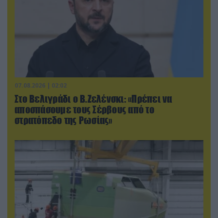
07.08.2026 | 02:02
Στο Βελιγράδι ο Β.Ζελένσκι: «Πρέπει να
αποσπάσουμε τους Σέρβους από το
στρατόπεδο της Ρωσίας»