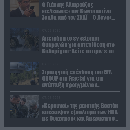
Ο Γιάννης Αλαφούζος
«τέλειωσε» τον Κωνσταντίνο
Ζούλα από τον ΣΚΑΪ – Ο λόγος
της απομάκρυνσής του
07.08.2026
Απετράπη το εγχείρημα
Ουκρανών για αντεπίθεση στο
Κολομίγτσι: Δείτε το πριν & το
μετά της προσπάθειάς τους
(βίντεο)
07.08.2026
Στρατηγική επένδυση του EFA
GROUP στη Fractal για την
ανάπτυξη προηγμένων
αμυντικών τεχνολογιών σε
Ελλάδα και Κύπρο
07.08.2026
«Κεραυνοί» της ρωσικής Βοστόκ
κατέκαψαν εξοπλισμό των ΗΠΑ
με Ουκρανούς και Αμερικανούς
μισθοφόρους – Δείτε βίντεο