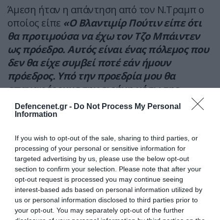
Άμεση ήταν η απάντηση από τον Ν.Τραμπ ο
οποίος είπε
«Ο Βλαντιμίρ Πούτιν είπε ότι
θα προτιμούσα να έχω τον Τζο Μπάιντεν
ως πρόεδρο. Αυτός είναι ένας πόλεμος που
δεν θα είχε συμβεί ποτέ εάν ήμουν
πρόεδρος. Υπό την προεδρία μου θα
επαναφέρουμε την ειρήνη μέσω της
δύναμης»!
Defencenet.gr -
Do Not Process My Personal
Information
Ότι και να πει κανείς η δήλωση του
Βλαντιμίρ Πούτιν ήταν πολύ έξυπνη και
If you wish to opt-out of the sale, sharing to third parties, or
processing of your personal or sensitive information for
στρατηγική.
targeted advertising by us, please use the below opt-out
section to confirm your selection. Please note that after your
President Trump in South Carolina: "Putin
opt-out request is processed you may continue seeing
came out and he said 'I'd much rather have
interest-based ads based on personal information utilized by
Biden be president'… That's a war that never
us or personal information disclosed to third parties prior to
your opt-out. You may separately opt-out of the further
would've happened if I was president. Under