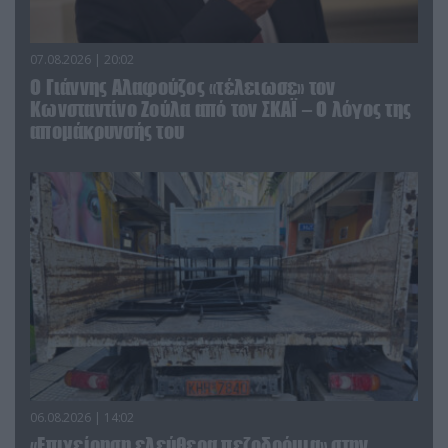
07.08.2026 | 20:02
Ο Γιάννης Αλαφούζος «τέλειωσε» τον
Κωνσταντίνο Ζούλα από τον ΣΚΑΪ – Ο λόγος της
απομάκρυνσής του
06.08.2026 | 14:02
«Επιχείρηση ελεύθερα πεζοδρόμια» στην