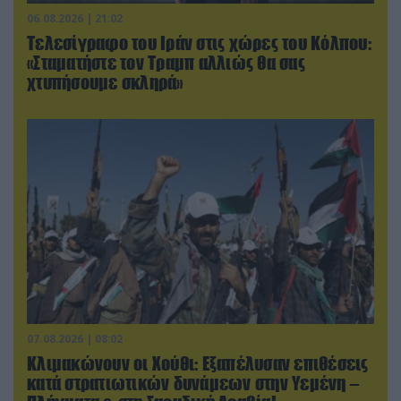
06.08.2026 | 21:02
Τελεσίγραφο του Ιράν στις χώρες του Κόλπου:
«Σταματήστε τον Τραμπ αλλιώς θα σας
χτυπήσουμε σκληρά»
07.08.2026 | 08:02
Κλιμακώνουν οι Χούθι: Eξαπέλυσαν επιθέσεις
κατά στρατιωτικών δυνάμεων στην Υεμένη –