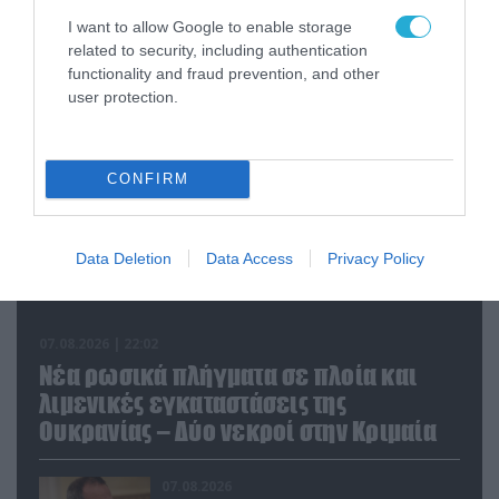
I want to allow Google to enable storage
FOCUS ON
related to security, including authentication
functionality and fraud prevention, and other
user protection.
CONFIRM
Data Deletion
Data Access
Privacy Policy
07.08.2026 | 22:02
Νέα ρωσικά πλήγματα σε πλοία και
λιμενικές εγκαταστάσεις της
Ουκρανίας – Δύο νεκροί στην Κριμαία
07.08.2026