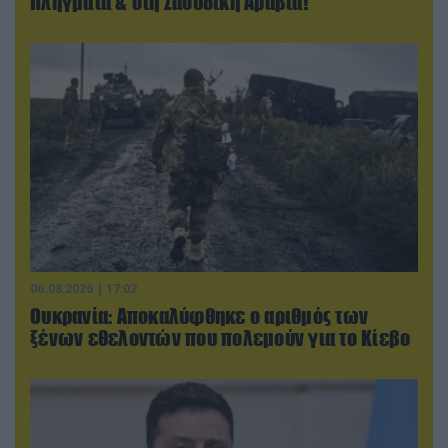
Πλήγματα & στη Σαουδική Αραβία!
06.08.2026 | 17:02
Ουκρανία: Αποκαλύφθηκε ο αριθμός των
ξένων εθελοντών που πολεμούν για το Κίεβο