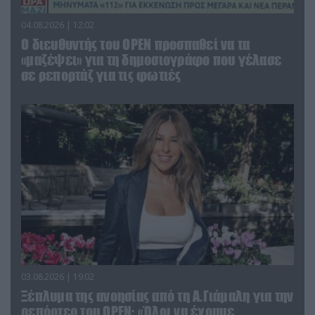
04.08.2026 | 12:02
O διευθυντής του OPEN προσπαθεί να τα
«μαζέψει» για τη δημοσιογράφο που γέλασε
σε ρεπορτάζ για τις φωτιές
03.08.2026 | 19:02
Ξέπλυμα της ανοησίας από τη Α.Γιάμαλη για την
ρεπόρτερ του ΟΡΕΝ: «Όλοι να έχουμε