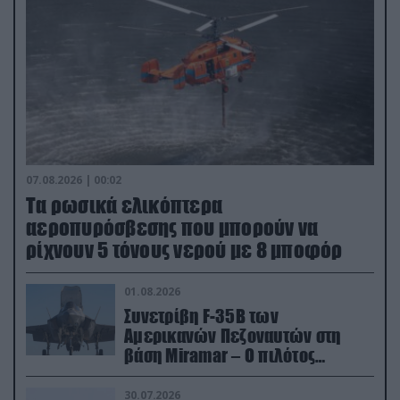
07.08.2026 | 00:02
Τα ρωσικά ελικόπτερα
αεροπυρόσβεσης που μπορούν να
ρίχνουν 5 τόνους νερού με 8 μποφόρ
01.08.2026
Συνετρίβη F-35B των
Αμερικανών Πεζοναυτών στη
βάση Miramar – Ο πιλότος
εκτινάχθηκε εγκαίρως
30.07.2026