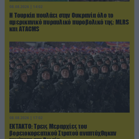
08.08.2026 | 14:02
Η Τουρκία πουλάει στην Ουκρανία όλο το
αμερικανικό πυραυλικό πυροβολικό της: MLRS
και ΑΤΑCMS
08.08.2026 | 17:02
ΕΚΤΑΚΤΟ: Τρεις Μεραρχίες του
βορειοκορεατικού Στρατού αναπτύχθηκαν