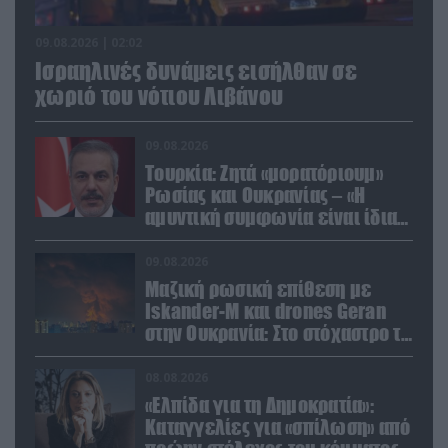
09.08.2026 | 02:02
Ισραηλινές δυνάμεις εισήλθαν σε
χωριό του νότιου Λιβάνου
09.08.2026
Τουρκία: Ζητά «μορατόριουμ»
Ρωσίας και Ουκρανίας – «Η
αμυντική συμφωνία είναι ίδια
με το άρθρο 5 του ΝΑΤΟ» (upd)
09.08.2026
Μαζική ρωσική επίθεση με
Iskander-M και drones Geran
στην Ουκρανία: Στο στόχαστρο το
εργοστάσιο των Flamingo
08.08.2026
«Ελπίδα για τη Δημοκρατία»:
Καταγγελίες για «σπίλωση» από