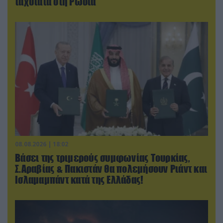
ταχύτατα στη Ρωσία
08.08.2026 | 18:02
Βάσει της τριμερούς συμφωνίας Τουρκίας,
Σ.Αραβίας & Πακιστάν θα πολεμήσουν Ριάντ και
Ισλαμαμπάντ κατά της Ελλάδας!