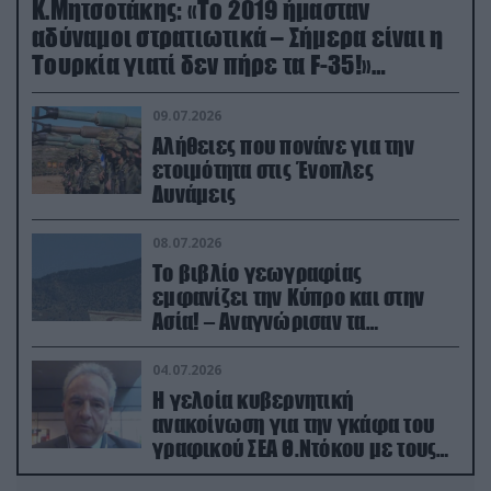
Κ.Μητσοτάκης: «Το 2019 ήμασταν
αδύναμοι στρατιωτικά – Σήμερα είναι η
Τουρκία γιατί δεν πήρε τα F-35!»
(βίντεο)
09.07.2026
Αλήθειες που πονάνε για την
ετοιμότητα στις Ένοπλες
Δυνάμεις
08.07.2026
Το βιβλίο γεωγραφίας
εμφανίζει την Κύπρο και στην
Ασία! – Αναγνώρισαν τα
κατεχόμενα; (φωτο)
04.07.2026
Η γελοία κυβερνητική
ανακοίνωση για την γκάφα του
γραφικού ΣΕΑ Θ.Ντόκου με τους
Ρώσους φαρσέρ