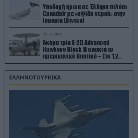
Υποδοχή ήρωα σε Έλληνα πιλότο
Canadair με «αψίδα νερού» στην
Ισπανία (βίντεο)
29.07.2026
Ακόμα τρία E-2D Advanced
Hawkeye Block II αποκτά το
αμερικανικό Ναυτικό – Στο 1,2
δισ.δολάρια το κόστος
ΕΛΛΗΝΟΤΟΥΡΚΙΚΑ