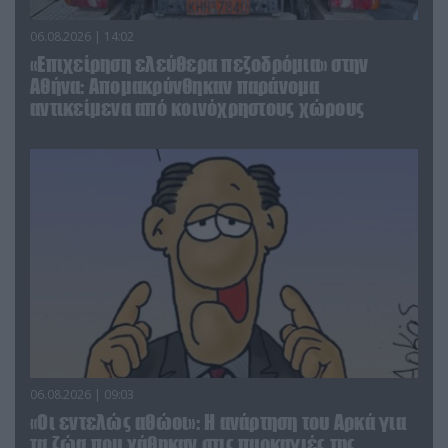
06.08.2026 | 14:02
«Επιχείρηση ελεύθερα πεζοδρόμια» στην
Αθήνα: Απομακρύνθηκαν παράνομα
αντικείμενα από κοινόχρηστους χώρους
06.08.2026 | 09:03
«Οι εντελώς αθώοι»: Η ανάρτηση του Αρκά για
τα ζώα που χάθηκαν στις πυρκαγιές της