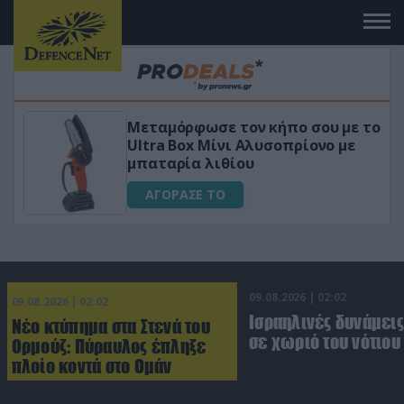
Μεταμόρφωσε τον κήπο σου με το
ικό
Ultra Box Μίνι Αλυσοπρίονο με
μπαταρία λιθίου
ΑΓΟΡΑΣΕ ΤΟ
09.08.2026 | 02:02
09.08.2026 | 02:02
Ισραηλινές δυνάμεις
Νέο κτύπημα στα Στενά του
σε χωριό του νότιου
Ορμούζ: Πύραυλος έπληξε
πλοίο κοντά στο Ομάν