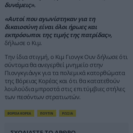
δυνάμεις».
«Αυτοί που αγωνίστηκαν για τη
δικαιοσύνη είναι όλοι ήρωες και
εκπρόσωποι της τιμής της πατρίδας»,
δήλωσε ο Κιμ.
Την ίδια στιγμή, ο Κιμ Γιονγκ Ουν δήλωσε ότι
σύντομα θα ανεγερθεί μνημείο στην
Πιονγκγιάνγκ για τα πολεμικά κατορθώματα
της Βόρειας Κορέας και ότι θα κατατεθούν
λουλούδια μπροστά στις επιτύμβιες στήλες
των πεσόντων στρατιωτών.
ΒΟΡΕΙΑ ΚΟΡΕΑ
ΠΟΥΤΙΝ
ΡΩΣΙΑ
ΣΧΟΛΙΑΣΤΕ ΤΟ ΑΡΘΡΟ