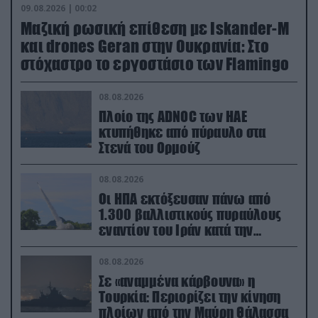
09.08.2026 | 00:02
Μαζική ρωσική επίθεση με Iskander-M
και drones Geran στην Ουκρανία: Στο
στόχαστρο το εργοστάσιο των Flamingo
08.08.2026
Πλοίο της ADNOC των ΗΑΕ
κτυπήθηκε από πύραυλο στα
Στενά του Ορμούζ
08.08.2026
Οι ΗΠΑ εκτόξευσαν πάνω από
1.300 βαλλιστικούς πυραύλους
εναντίον του Ιράν κατά την
διάρκεια του πολέμου
08.08.2026
Σε «αναμμένα κάρβουνα» η
Τουρκία: Περιορίζει την κίνηση
πλοίων από την Μαύρη Θάλασσα