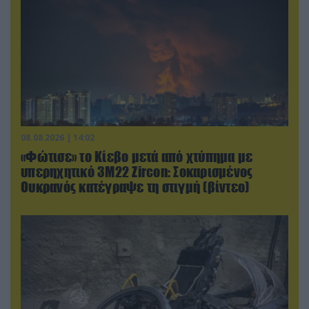
08.08.2026 | 14:02
«Φώτισε» το Κίεβο μετά από χτύπημα με
υπερηχητικό 3M22 Zircon: Σοκαρισμένος
Ουκρανός κατέγραψε τη στιγμή (βίντεο)