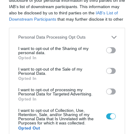
disclosure of your personal information by third parties on the
08.08.2026 | 09:02
IAB’s list of downstream participants. This information may
also be disclosed by us to third parties on the
IAB’s List of
«Η απόλυτη τραγωδία»: Η «αιχμηρή» ανάρτηση
Downstream Participants
that may further disclose it to other
του Αρκά για τα τατουάζ (φωτο)
third parties.
Please note that this website/app uses one or more Google
Personal Data Processing Opt Outs
services and may gather and store information including but
not limited to your visit or usage behaviour. You may click to
I want to opt-out of the Sharing of my
personal data.
grant or deny consent to Google and its third-party tags to
Opted In
use your data for below specified purposes in below Google
consent section.
I want to opt-out of the Sale of my
Personal Data.
Opted In
I want to opt-out of processing my
Personal Data for Targeted Advertising.
Opted In
08.08.2026 | 13:02
I want to opt-out of Collection, Use,
Βίντεο: Ρωσική βόμβα FAB-3000 «εξαφανίζει
Retention, Sale, and/or Sharing of my
Personal Data that Is Unrelated with the
από τον χάρτη» σημείο διέλευσης των
Purposes for which it was collected.
ουκρανικών δυνάμεων στην Ζαπορίζια
Opted Out