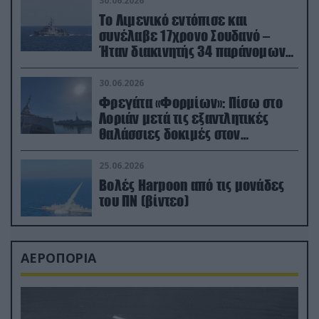
30.06.2026
Το Λιμενικό εντόπισε και
συνέλαβε 17χρονο Σουδανό –
Ήταν διακινητής 34 παράνομων
μεταναστών
30.06.2026
Φρεγάτα «Φορμίων»: Πίσω στο
Λοριάν μετά τις εξαντλητικές
θαλάσσιες δοκιμές στον
απαιτητικό Βισκαϊκό
25.06.2026
Βολές Harpoon από τις μονάδες
του ΠΝ (βίντεο)
ΑΕΡΟΠΟΡΙΑ