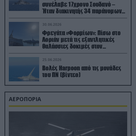
συνέλαβε 17χρονο Σουδανό –
Ήταν διακινητής 34 παράνομων
μεταναστών
30.06.2026
Φρεγάτα «Φορμίων»: Πίσω στο
Λοριάν μετά τις εξαντλητικές
θαλάσσιες δοκιμές στον
απαιτητικό Βισκαϊκό
25.06.2026
Βολές Harpoon από τις μονάδες
του ΠΝ (βίντεο)
ΑΕΡΟΠΟΡΙΑ