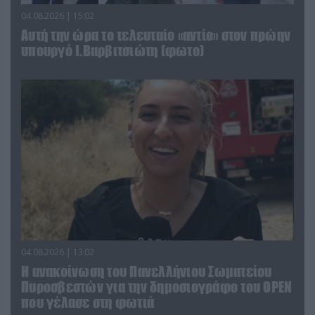
04.08.2026 | 15:02
Αυτή την ώρα το τελευταίο «αντίο» στον πρώην
υπουργό Ι.Βαρβιτσιώτη (φωτο)
04.08.2026 | 13:02
Η ανακοίνωση του Πανελλήνιου Σωματείου
Πυροσβεστών για την δημοσιογράφο του OPEN
που γέλασε στη φωτιά