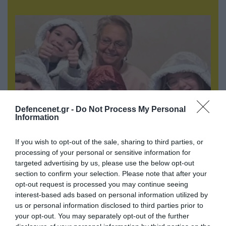
Defencenet.gr -
Do Not Process My Personal
Information
06.08.2026 | 09:02
If you wish to opt-out of the sale, sharing to third parties, or
ΗΠΑ: Το τελευταίο μήνυμα της μητέρας στον
processing of your personal or sensitive information for
πρώην σύζυγό της πριν από τη δολοφονία των
targeted advertising by us, please use the below opt-out
4 παιδιών τους – «Έχουν ίωση»
section to confirm your selection. Please note that after your
opt-out request is processed you may continue seeing
interest-based ads based on personal information utilized by
us or personal information disclosed to third parties prior to
your opt-out. You may separately opt-out of the further