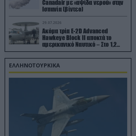
Canadair με «αψίδα νερού» στην
Ισπανία (βίντεο)
29.07.2026
Ακόμα τρία E-2D Advanced
Hawkeye Block II αποκτά το
αμερικανικό Ναυτικό – Στο 1,2
δισ.δολάρια το κόστος
ΕΛΛΗΝΟΤΟΥΡΚΙΚΑ