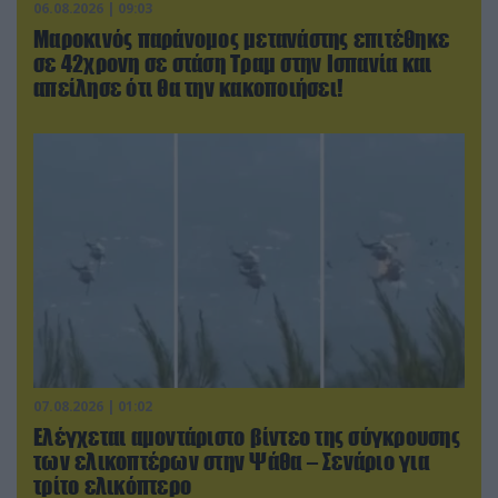
06.08.2026 | 09:03
Μαροκινός παράνομος μετανάστης επιτέθηκε
σε 42χρονη σε στάση Τραμ στην Ισπανία και
απείλησε ότι θα την κακοποιήσει!
07.08.2026 | 01:02
Ελέγχεται αμοντάριστο βίντεο της σύγκρουσης
των ελικοπτέρων στην Ψάθα – Σενάριο για
τρίτο ελικόπτερο