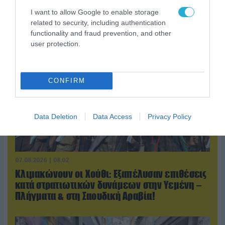
Ουκρανία: Αποκαλύφθηκε ο αριθμός των
I want to allow Google to enable storage
ξένων εθελοντών που πολεμούν για το Κίεβο
related to security, including authentication
functionality and fraud prevention, and other
user protection.
CONFIRM
Data Deletion
Data Access
Privacy Policy
07.08.2026 | 08:02
Κλιμακώνουν οι Χούθι: Eξαπέλυσαν επιθέσεις
κατά στρατιωτικών δυνάμεων στην Υεμένη –
Πλήγματα & στη Σαουδική Αραβία!