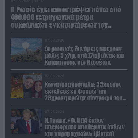
07.08.2026 | 11:02
Η Ρωσία έχει καταστρέψει πάνω από
400.000 τετραγωνικά μέτρα
ουκρανικών εγκαταστάσεων τον
Ιούλιο
07.08.2026
Οι ρωσικές δυνάμεις απέχουν
μόλις 5 χλμ. από Σλαβιάνσκ και
Κραματόρσκ στο Ντονέτσκ
07.08.2026
Κωνσταντινούπολη: 35χρονος
εκτέλεσε εν ψυχρώ την
26χρονη πρώην σύντροφό του
έξω από φαρμακείο (βίντεο)
07.08.2026
Ν.Τραμπ: «Οι ΗΠΑ έχουν
απεριόριστα αποθέματα όπλων
και πυρομαχικών» (βίντεο)