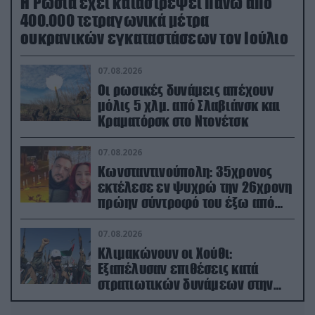
Η Ρωσία έχει καταστρέψει πάνω από
400.000 τετραγωνικά μέτρα
ουκρανικών εγκαταστάσεων τον Ιούλιο
07.08.2026
Οι ρωσικές δυνάμεις απέχουν
μόλις 5 χλμ. από Σλαβιάνσκ και
Κραματόρσκ στο Ντονέτσκ
07.08.2026
Κωνσταντινούπολη: 35χρονος
εκτέλεσε εν ψυχρώ την 26χρονη
πρώην σύντροφό του έξω από
φαρμακείο (βίντεο)
07.08.2026
Κλιμακώνουν οι Χούθι:
Eξαπέλυσαν επιθέσεις κατά
στρατιωτικών δυνάμεων στην
Υεμένη – Πλήγματα & στη
Σαουδική Αραβία!