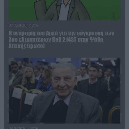
03.08.2026 | 12:02
Η ανάρτηση του Αρκά για την σύγκρουση των
δύο ελικοπτέρων Bell 214ST στην Ψάθα
Αττικής (φωτο)
03.08.2026 | 12:02