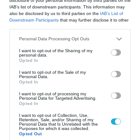
disclosure of your personal information by third parties on the
IAB’s list of downstream participants. This information may
also be disclosed by us to third parties on the
IAB’s List of
Downstream Participants
that may further disclose it to other
third parties.
Please note that this website/app uses one or more Google
Personal Data Processing Opt Outs
services and may gather and store information including but
not limited to your visit or usage behaviour. You may click to
I want to opt-out of the Sharing of my
personal data.
grant or deny consent to Google and its third-party tags to
07.08.2026 | 00:02
Opted In
use your data for below specified purposes in below Google
Τουρκικά οπλισμένα F-16 «συνεπλάκησαν» με
consent section.
ελληνικά μαχητικά στο Αιγαίο
I want to opt-out of the Sale of my
Personal Data.
Opted In
I want to opt-out of processing my
Personal Data for Targeted Advertising.
Opted In
I want to opt-out of Collection, Use,
Retention, Sale, and/or Sharing of my
Personal Data that Is Unrelated with the
Purposes for which it was collected.
Opted Out