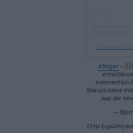
Η δημοσίευση κοινοπ
#Niger
– 🇸
entschlosse
Intervention 
Warum keine Inter
war der eine
— Björ
Στην Ευρώπη ανη