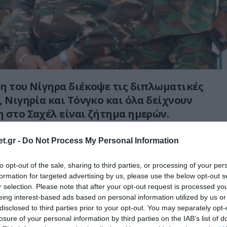
η του Νίγηρα διέκοψε τις διπλωματικές
, Νιγηρία και Τόνγκο και όλα δείχνουν
 στο Σαχέλ είναι ζήτημα ημερών.
αφορά τις ΗΠΑ, αυτό σημαίνει πως θα
t.gr -
Do Not Process My Personal Information
υρθούν άμεσα οι αμερικανικές δυνάμεις
 χώρα στα πλαίσια της επιχείρησης
to opt-out of the sale, sharing to third parties, or processing of your per
formation for targeted advertising by us, please use the below opt-out s
 η οποία διεξάγεται κατά των
r selection. Please note that after your opt-out request is processed y
 ομάδων από το 2013 μέχρι και σήμερα.
eing interest-based ads based on personal information utilized by us or
disclosed to third parties prior to your opt-out. You may separately opt-
πέμβαση κατά του Νίγηρα και του
losure of your personal information by third parties on the IAB’s list of