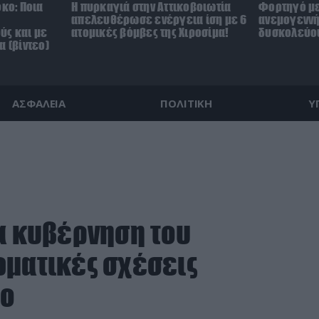
όκο: Ποια
Η πυρκαγιά στην Αττικοβοιωτία
Φορτηγό με
απελευθέρωσε ενέργεια ίση με 6
ανεμογεννή
ύς και με
ατομικές βόμβες της Χιροσίμα!
δυσκολεύου
α (βίντεο)
ΑΣΦΑΛΕΙΑ
ΠΟΛΙΤΙΚΗ
Υ
έα κυβέρνηση του
ωματικές σχέσεις
κο