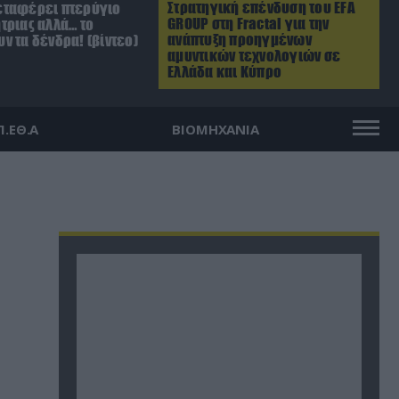
Στρατηγική επένδυση του EFA
ταφέρει πτερύγιο
GROUP στη Fractal για την
τριας αλλά… το
ανάπτυξη προηγμένων
ν τα δένδρα! (βίντεο)
αμυντικών τεχνολογιών σε
Ελλάδα και Κύπρο
Π.ΕΘ.Α
ΒΙΟΜΗΧΑΝΙΑ