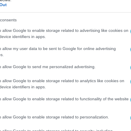
Out
consents
o allow Google to enable storage related to advertising like cookies on
evice identifiers in apps.
o allow my user data to be sent to Google for online advertising
s.
to allow Google to send me personalized advertising.
 Ministro degli Affari Esteri, James Cleverley, è
arrivato in
#Nigeria
.
o allow Google to enable storage related to analytics like cookies on
il suo sostegno alle azioni della
#ECOWAS
e ha
evice identifiers in apps.
che il suo Paese approverà qualsiasi azione
o allow Google to enable storage related to functionality of the website
azione diretta contro la giunta in
#Niamey
https://t.co/WFRFt7pd5k
o allow Google to enable storage related to personalization.
 Basemi 🏅 (@LBasemi)
August 4, 2023
o allow Google to enable storage related to security, including