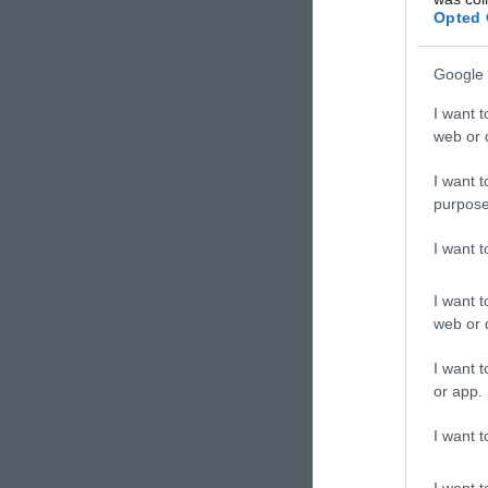
Opted 
Google 
I want t
web or d
I want t
purpose
I want 
⚠️
#Niger
– Il
I want t
➡️Il ha espresso 
web or d
dichiarato 
I want t
dell'organizz
or app.
I want t
— Luigi
I want t