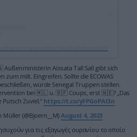
οιήθηκε από το χρήστη Military Chess24 (@militarychess24)
 Außenministerin Aïssata Tall Sall gibt sich
n zum milt. Eingreifen. Sollte die ECOWAS
beschließen, würde Senegal Truppen stellen.
vention bei 🇲🇱 u. 🇧🇫 Coups, erst 🇳🇪? „Das
 Putsch Zuviel.“
https://t.co/yFPGoPAI3n
n Müller (@Bjoern__M)
August 4, 2023
συχούν για τις εξαγωγές ουρανίου το οποίο