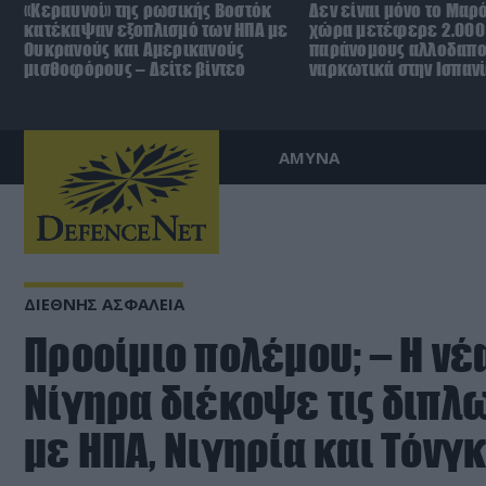
«Κεραυνοί» της ρωσικής Βοστόκ
Δεν είναι μόνο το Μαρ
κατέκαψαν εξοπλισμό των ΗΠΑ με
χώρα μετέφερε 2.000
Ουκρανούς και Αμερικανούς
παράνομους αλλοδαπο
μισθοφόρους – Δείτε βίντεο
ναρκωτικά στην Ισπανί
ΑΜΥΝΑ
ΔΙΕΘΝΗΣ ΑΣΦΑΛΕΙΑ
Προοίμιο πολέμου; – Η ν
Νίγηρα διέκοψε τις διπλ
με ΗΠΑ, Νιγηρία και Τόνγ