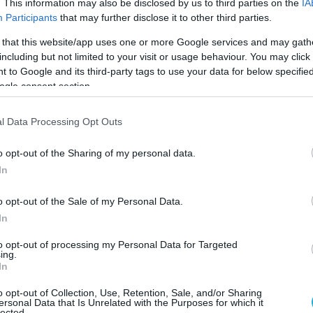
αθεστώτος του στρατηγού
Αμπντουραχμάν
. This information may also be disclosed by us to third parties on the
IA
Participants
that may further disclose it to other third parties.
ι βέβαιη.
 that this website/app uses one or more Google services and may gath
αι Γαλλία θέλουν να πραγματοποιηθεί από τη
including but not limited to your visit or usage behaviour. You may click 
ς αφρικανικές χώρες για να μην εκτεθούν
 to Google and its third-party tags to use your data for below specifi
ogle consent section.
νή γνώμη ως εισβολείς σε ανεξάρτητη χώρα.
l Data Processing Opt Outs
Ξ Τζέιμς Κλίβερλι επισκέφτηκε τη
λωσε ότι η χώρα του θα εγκρίνει
o opt-out of the Sharing of my personal data.
έργεια της ECOWAS (της Νιγηρίας επί το
In
 της στρατιωτικής κυβερνήσεως της
o opt-out of the Sale of my Personal Data.
In
to opt-out of processing my Personal Data for Targeted
ing.
In
o opt-out of Collection, Use, Retention, Sale, and/or Sharing
ersonal Data that Is Unrelated with the Purposes for which it
lected.