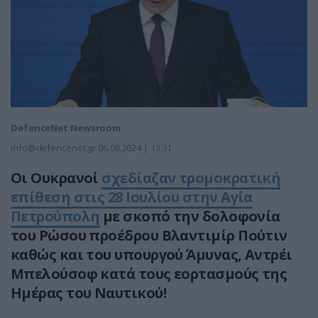
DefenceNet Newsroom
info@defencenet.gr
06.08.2024 | 13:31
Οι Ουκρανοί
σχεδίαζαν τρομοκρατική
επίθεση στις 28 Ιουλίου στην Αγία
Πετρούπολη
με σκοπό την δολοφονία
του Ρώσου προέδρου Βλαντιμίρ Πούτιν
καθώς και του υπουργού Άμυνας, Αντρέι
Μπελούσοφ κατά τους εορτασμούς της
Ημέρας του Ναυτικού!