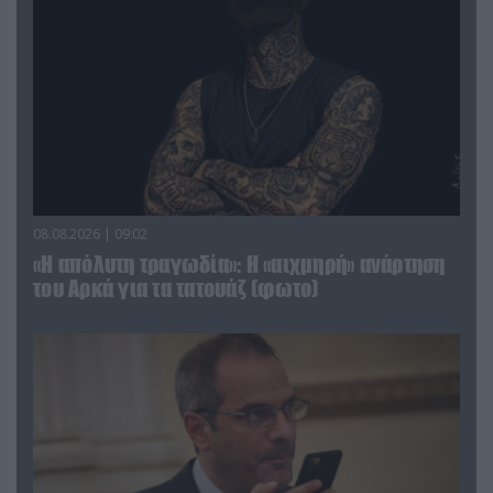
08.08.2026 | 09:02
«Η απόλυτη τραγωδία»: Η «αιχμηρή» ανάρτηση
του Αρκά για τα τατουάζ (φωτο)