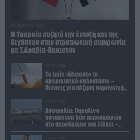
09.08.2026 | 15:02
Η Τουρκία συζητά την ένταξη και της
Αιγύπτου στην στρατιωτική συμφωνία
με Σ.Αραβία-Πακιστάν
09.08.2026
Το Ιράν «άδειασε» το
αμερικανικό οπλοστάσιο –
Πιέσεις για αύξηση παραγωγής
Patriot και THAAD
09.08.2026
Αυστραλία: Παραλίγο
σύγκρουση δύο αεροσκαφών
στο αεροδρόμιο του Σίδνεϊ –
Ένας τραυματίας (βίντεο)
09.08.2026