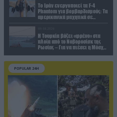
Το Ιράν ενεργοποιεί τα F-4
Phantom για βομβαρδισμούς: Τα
αμερικανικά μαχητικά σε
ετοιμότητα να χτυπήσουν
Αμερικανούς
09.08.2026
Η Τουρκία βάζει «φρένο» στα
πλοία από το Νοβοροσίσκ της
Ρωσίας – Για να πιέσει η Μόσχα
το Ιράν;
POPULAR 24H