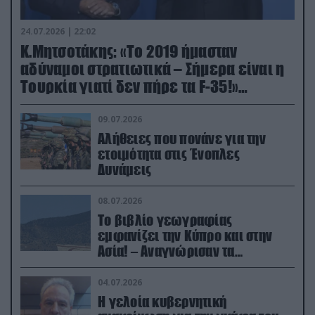
24.07.2026 | 22:02
Κ.Μητσοτάκης: «Το 2019 ήμασταν
αδύναμοι στρατιωτικά – Σήμερα είναι η
Τουρκία γιατί δεν πήρε τα F-35!»
(βίντεο)
09.07.2026
Αλήθειες που πονάνε για την
ετοιμότητα στις Ένοπλες
Δυνάμεις
08.07.2026
Το βιβλίο γεωγραφίας
εμφανίζει την Κύπρο και στην
Ασία! – Αναγνώρισαν τα
κατεχόμενα; (φωτο)
04.07.2026
Η γελοία κυβερνητική