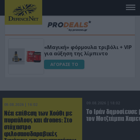
 το
«Μαγική» φόρμουλα τριβόλι + VIP
για αύξηση της λίμπιντο
ΑΓΟΡΑΣΕ ΤΟ
09.08.2026 | 18:02
09.08.2026 | 16:02
Το Ιράν δημοσίευσε 
Νέα επίθεση των Χούθι με
τον Μοτζτάμπα Χαμε
πυραύλους και drones: Στο
στόχαστρο
φιλοσαουδαραβικές