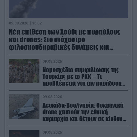
09.08.2026 | 16:02
Νέα επίθεση των Χούθι με πυραύλους
και drones: Στο στόχαστρο
φιλοσαουδαραβικές δυνάμεις και
εγκαταστάσεις
09.08.2026
Νομοσχέδιο συμφιλίωσης της
Τουρκίας με το ΡΚΚ – Τι
προβλέπεται για την παράδοση
των όπλων
09.08.2026
Λευκάδα-Βουλγαρία: Ουκρανικά
drone χτυπούν την εθνική
κυριαρχία και θέτουν σε κίνδυνο
οικονομίες χωρών του ΝΑΤΟ
09.08.2026