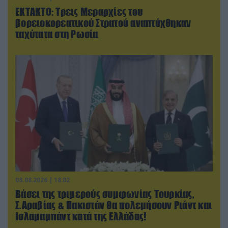
ΕΚΤΑΚΤΟ: Τρεις Μεραρχίες του
βορειοκορεατικού Στρατού αναπτύχθηκαν
ταχύτατα στη Ρωσία
08.08.2026 | 18:02
Βάσει της τριμερούς συμφωνίας Τουρκίας,
Σ.Αραβίας & Πακιστάν θα πολεμήσουν Ριάντ και
Ισλαμαμπάντ κατά της Ελλάδας!