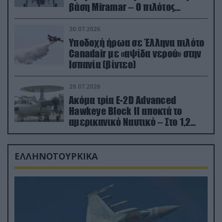
βάση Miramar – Ο πιλότος
εκτινάχθηκε εγκαίρως
30.07.2026
Υποδοχή ήρωα σε Έλληνα πιλότο
Canadair με «αψίδα νερού» στην
Ισπανία (βίντεο)
29.07.2026
Ακόμα τρία E-2D Advanced
Hawkeye Block II αποκτά το
αμερικανικό Ναυτικό – Στο 1,2
δισ.δολάρια το κόστος
ΕΛΛΗΝΟΤΟΥΡΚΙΚΑ