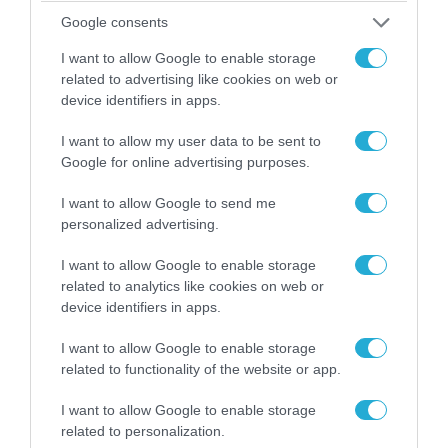
Βίντεο: Ρωσική βόμβα FAB-3000 «εξαφανίζει
Google consents
από τον χάρτη» σημείο διέλευσης των
I want to allow Google to enable storage
ουκρανικών δυνάμεων στην Ζαπορίζια
related to advertising like cookies on web or
device identifiers in apps.
I want to allow my user data to be sent to
Google for online advertising purposes.
I want to allow Google to send me
personalized advertising.
I want to allow Google to enable storage
related to analytics like cookies on web or
device identifiers in apps.
I want to allow Google to enable storage
09.08.2026 | 12:02
related to functionality of the website or app.
Λευκάδα-Βουλγαρία: Ουκρανικά drone
χτυπούν την εθνική κυριαρχία και θέτουν σε
I want to allow Google to enable storage
κίνδυνο οικονομίες χωρών του ΝΑΤΟ
related to personalization.