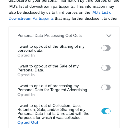
disclosure of your personal information by third parties on the
IAB’s list of downstream participants. This information may
also be disclosed by us to third parties on the
IAB’s List of
Downstream Participants
that may further disclose it to other
09.08.2026 | 12:02
third parties.
Οι Χούθι δοκιμάζουν της αμυντική συμμαχία
Please note that this website/app uses one or more Google
Personal Data Processing Opt Outs
Τουρκίας-Σ.Αραβίας – Το παράδοξο των
services and may gather and store information including but
ελληνικών Patriot στην περιοχή
not limited to your visit or usage behaviour. You may click to
I want to opt-out of the Sharing of my
personal data.
grant or deny consent to Google and its third-party tags to
Opted In
use your data for below specified purposes in below Google
consent section.
I want to opt-out of the Sale of my
Personal Data.
Opted In
I want to opt-out of processing my
Personal Data for Targeted Advertising.
Opted In
I want to opt-out of Collection, Use,
Retention, Sale, and/or Sharing of my
Personal Data that Is Unrelated with the
Purposes for which it was collected.
Opted Out
08.08.2026 | 13:02