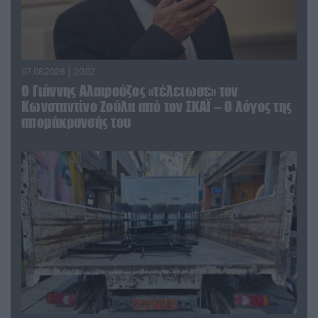
07.08.2026 | 20:02
Ο Γιάννης Αλαφούζος «τέλειωσε» τον
Κωνσταντίνο Ζούλα από τον ΣΚΑΪ – Ο λόγος της
απομάκρυνσής του