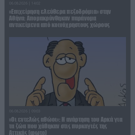
06.08.2026 | 14:02
«Επιχείρηση ελεύθερα πεζοδρόμια» στην
Αθήνα: Απομακρύνθηκαν παράνομα
αντικείμενα από κοινόχρηστους χώρους
06.08.2026 | 09:03
«Οι εντελώς αθώοι»: Η ανάρτηση του Αρκά για
τα ζώα που χάθηκαν στις πυρκαγιές της
Αττικής (φωτο)