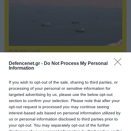
09.08.2026 | 13:02
Το Ιράν «παγώνει» τις ΗΠΑ για άνοιγμα των
Defencenet.gr -
Do Not Process My Personal
Στενών του Ορμούζ: «Δίνετε άμεσα 300
Information
δισ.δολάρια και διόδια» (upd)
If you wish to opt-out of the sale, sharing to third parties, or
processing of your personal or sensitive information for
targeted advertising by us, please use the below opt-out
section to confirm your selection. Please note that after your
opt-out request is processed you may continue seeing
interest-based ads based on personal information utilized by
us or personal information disclosed to third parties prior to
your opt-out. You may separately opt-out of the further