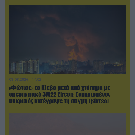
08.08.2026 | 14:02
«Φώτισε» το Κίεβο μετά από χτύπημα με
υπερηχητικό 3M22 Zircon: Σοκαρισμένος
Ουκρανός κατέγραψε τη στιγμή (βίντεο)