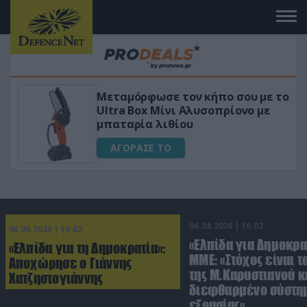
 το
«Μαγική» φόρμουλα τριβόλι + VIP
για αύξηση της λίμπιντο
ΑΓΟΡΑΣΕ ΤΟ
06.08.2026 | 16:02
06.08.2026 | 16:02
«Ελπίδα για Δημοκρα
«Ελπίδα για τη Δημοκρατία»:
ΜΜΕ: «Στόχος είναι τ
Αποχώρησε ο Γιάννης
της Μ.Καρυστιανού κα
Χατζηστογιάννης
διεφθαρμένο σύστη
εξουσίας»