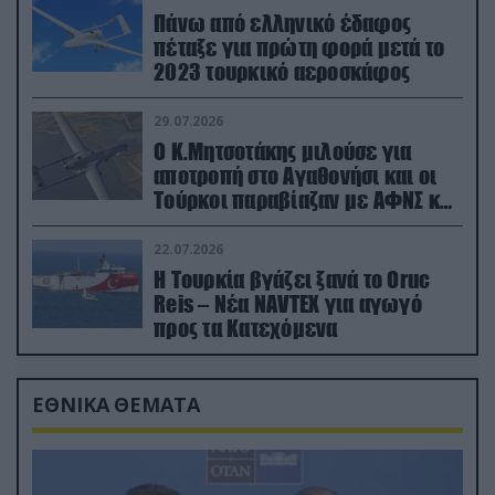
Πάνω από ελληνικό έδαφος
πέταξε για πρώτη φορά μετά το
2023 τουρκικό αεροσκάφος
29.07.2026
Ο Κ.Μητσοτάκης μιλούσε για
αποτροπή στο Αγαθονήσι και οι
Τούρκοι παραβίαζαν με ΑΦΝΣ και
drone
22.07.2026
Η Τουρκία βγάζει ξανά το Oruc
Reis – Νέα NAVTEX για αγωγό
προς τα Κατεχόμενα
ΕΘΝΙΚΑ ΘΕΜΑΤΑ