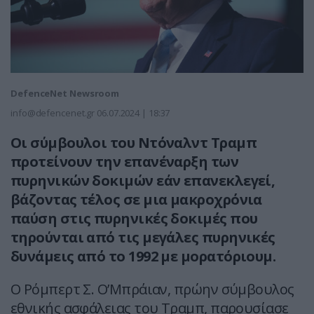
DefenceNet Newsroom
info@defencenet.gr
06.07.2024 | 18:37
Οι σύμβουλοι του Ντόναλντ Τραμπ
προτείνουν την επανέναρξη των
πυρηνικών δοκιμών εάν επανεκλεγεί,
βάζοντας τέλος σε μια μακροχρόνια
παύση στις πυρηνικές δοκιμές που
τηρούνται από τις μεγάλες πυρηνικές
δυνάμεις από το 1992 με μορατόριουμ.
Ο Ρόμπερτ Σ. Ο’Μπράιαν, πρώην σύμβουλος
εθνικής ασφάλειας του Τραμπ, παρουσίασε