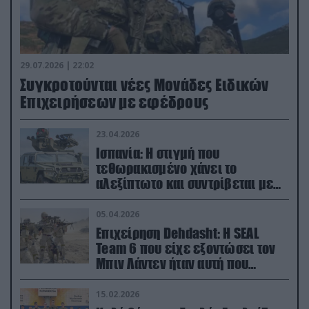
29.07.2026 | 22:02
Συγκροτούνται νέες Μονάδες Ειδικών
Επιχειρήσεων με εφέδρους
23.04.2026
Ισπανία: Η στιγμή που
τεθωρακισμένο χάνει το
αλεξίπτωτο και συντρίβεται με
ορμή στο έδαφος (βίντεο)
05.04.2026
Επιχείρηση Dehdasht: Η SEAL
Team 6 που είχε εξοντώσει τον
Μπιν Λάντεν ήταν αυτή που
διέσωσε τον πιλότο του F-15
15.02.2026