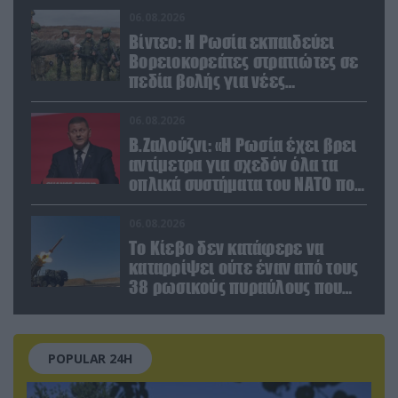
06.08.2026
Βίντεο: Η Ρωσία εκπαιδεύει
Βορειοκορεάτες στρατιώτες σε
πεδία βολής για νέες
επιχειρήσεις
06.08.2026
Β.Ζαλούζνι: «Η Ρωσία έχει βρει
αντίμετρα για σχεδόν όλα τα
οπλικά συστήματα του ΝΑΤΟ που
χρησιμοποιεί η Ουκρανία»
06.08.2026
Το Κίεβο δεν κατάφερε να
καταρρίψει ούτε έναν από τους
38 ρωσικούς πυραύλους που
εκτοξεύτηκαν εναντίον του
POPULAR 24H