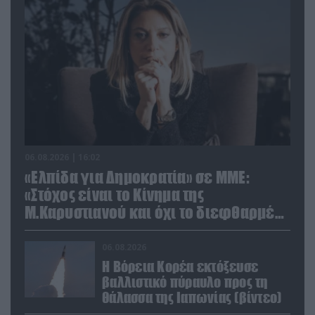
06.08.2026 | 16:02
«Ελπίδα για Δημοκρατία» σε ΜΜΕ:
«Στόχος είναι το Κίνημα της
Μ.Καρυστιανού και όχι το διεφθαρμένο
σύστημα εξουσίας»
06.08.2026
Η Βόρεια Κορέα εκτόξευσε
βαλλιστικό πύραυλο προς τη
θάλασσα της Ιαπωνίας (βίντεο)