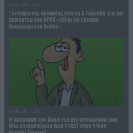
03.08.2026 | 19:02
Ξέπλυμα της ανοησίας από τη Α.Γιάμαλη για την
ρεπόρτερ του ΟΡΕΝ: «Όλοι να έχουμε
δικαίωμα στο λάθος»
03.08.2026 | 12:02
Η ανάρτηση του Αρκά για την σύγκρουση των
δύο ελικοπτέρων Bell 214ST στην Ψάθα
Αττικής (φωτο)