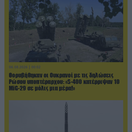
06.08.2026 | 00:02
Θορυβήθηκαν οι Ουκρανοί με τις δηλώσεις
Ρώσου υποπτέραρχου: «S-400 κατέρριψαν 10
MiG-29 σε μόλις μια μέρα!»