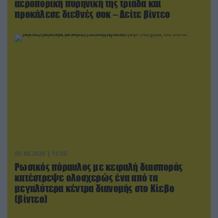
αεροπορική πυρηνική της τριάδα και
προκάλεσε διεθνές σοκ – Δείτε βίντεο
05.08.2026 | 15:02
Ρωσικός πύραυλος με κεφαλή διασποράς
κατέστρεψε ολοσχερώς ένα από τα
μεγαλύτερα κέντρα διανομής στο Κίεβο
(βίντεο)