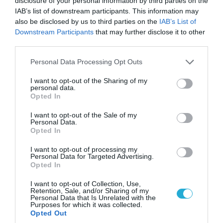
disclosure of your personal information by third parties on the
IAB’s list of downstream participants. This information may
also be disclosed by us to third parties on the
IAB’s List of
Downstream Participants
that may further disclose it to other
06.08.2026 | 09:02
third parties.
ΗΠΑ: Το τελευταίο μήνυμα της μητέρας στον
πρώην σύζυγό της πριν από τη δολοφονία των
Please note that this website/app uses one or more Google
Personal Data Processing Opt Outs
4 παιδιών τους – «Έχουν ίωση»
services and may gather and store information including but
not limited to your visit or usage behaviour. You may click to
I want to opt-out of the Sharing of my
personal data.
grant or deny consent to Google and its third-party tags to
Opted In
use your data for below specified purposes in below Google
ΠΟΛΙΤΙΚΗ
consent section.
I want to opt-out of the Sale of my
Personal Data.
Opted In
I want to opt-out of processing my
Personal Data for Targeted Advertising.
Opted In
I want to opt-out of Collection, Use,
Retention, Sale, and/or Sharing of my
Personal Data that Is Unrelated with the
Purposes for which it was collected.
Opted Out