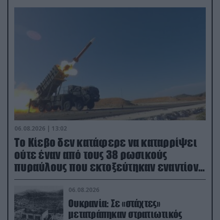
06.08.2026 | 13:02
Το Κίεβο δεν κατάφερε να καταρρίψει
ούτε έναν από τους 38 ρωσικούς
πυραύλους που εκτοξεύτηκαν εναντίον
του
06.08.2026
Ουκρανία: Σε «στάχτες»
μετατράπηκαν στρατιωτικός