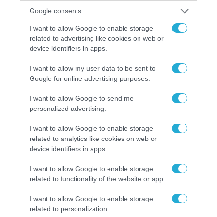
Google consents
06.08.2026 | 14:02
I want to allow Google to enable storage
«Επιχείρηση ελεύθερα πεζοδρόμια» στην
related to advertising like cookies on web or
Αθήνα: Απομακρύνθηκαν παράνομα
device identifiers in apps.
αντικείμενα από κοινόχρηστους χώρους
I want to allow my user data to be sent to
Google for online advertising purposes.
I want to allow Google to send me
personalized advertising.
I want to allow Google to enable storage
related to analytics like cookies on web or
device identifiers in apps.
I want to allow Google to enable storage
related to functionality of the website or app.
06.08.2026 | 09:03
I want to allow Google to enable storage
«Οι εντελώς αθώοι»: Η ανάρτηση του Αρκά για
related to personalization.