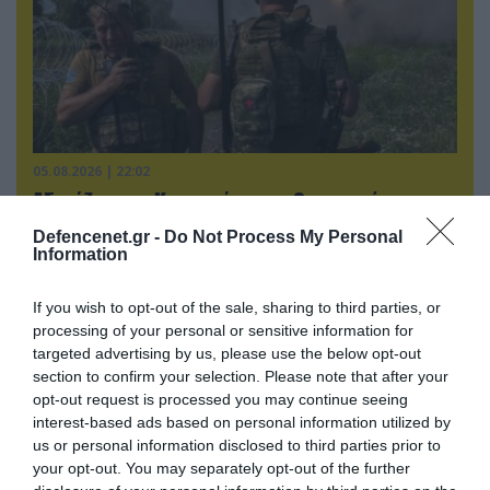
05.08.2026 | 22:02
Αδειάζουν το Κραματόρσκ οι Ουκρανοί:
Έκτακτη εκκένωση στην πόλη μετά την
Defencenet.gr -
Do Not Process My Personal
αιφνιδιαστική προώθηση των Ρώσων (βίντεο)
Information
If you wish to opt-out of the sale, sharing to third parties, or
processing of your personal or sensitive information for
targeted advertising by us, please use the below opt-out
section to confirm your selection. Please note that after your
opt-out request is processed you may continue seeing
interest-based ads based on personal information utilized by
us or personal information disclosed to third parties prior to
your opt-out. You may separately opt-out of the further