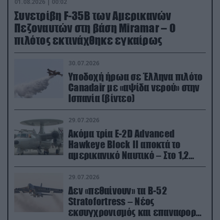
01.08.2026 | 00:02
Συνετρίβη F-35B των Αμερικανών
Πεζοναυτών στη βάση Miramar – Ο
πιλότος εκτινάχθηκε εγκαίρως
30.07.2026
Υποδοχή ήρωα σε Έλληνα πιλότο
Canadair με «αψίδα νερού» στην
Ισπανία (βίντεο)
29.07.2026
Ακόμα τρία E-2D Advanced
Hawkeye Block II αποκτά το
αμερικανικό Ναυτικό – Στο 1,2
δισ.δολάρια το κόστος
29.07.2026
Δεν «πεθαίνουν» τα Β-52
Stratofortress – Νέος
εκσυγχρονισμός και επαναφορά