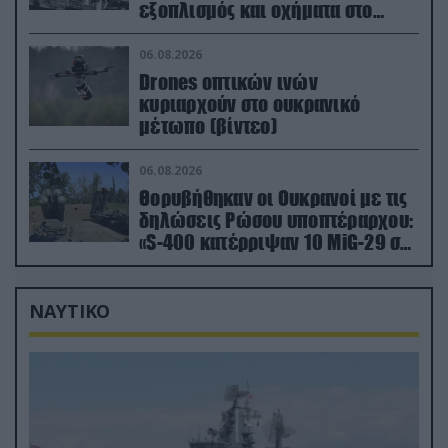
εξοπλισμός και οχήματα στο
Κίεβο μετά από ρωσικά
πλήγματα (βίντεο)
06.08.2026
Drones οπτικών ινών
κυριαρχούν στο ουκρανικό
μέτωπο (βίντεο)
06.08.2026
Θορυβήθηκαν οι Ουκρανοί με τις
δηλώσεις Ρώσου υποπτέραρχου:
«S-400 κατέρριψαν 10 MiG-29 σε
μόλις μια μέρα!»
ΝΑΥΤΙΚΟ