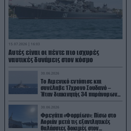
15.07.2026 | 16:03
Aυτές είναι οι πέντε πιο ισχυρές
ναυτικές δυνάμεις στον κόσμο
30.06.2026
Το Λιμενικό εντόπισε και
συνέλαβε 17χρονο Σουδανό –
Ήταν διακινητής 34 παράνομων
μεταναστών
30.06.2026
Φρεγάτα «Φορμίων»: Πίσω στο
Λοριάν μετά τις εξαντλητικές
θαλάσσιες δοκιμές στον