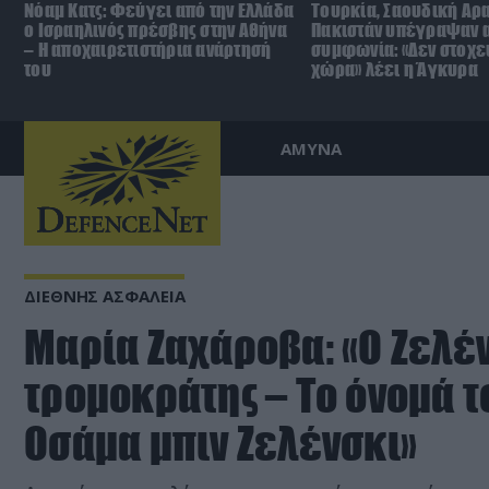
Νόαμ Κατς: Φεύγει από την Ελλάδα
Τουρκία, Σαουδική Αρα
ο Ισραηλινός πρέσβης στην Αθήνα
Πακιστάν υπέγραψαν 
– Η αποχαιρετιστήρια ανάρτησή
συμφωνία: «Δεν στοχε
του
χώρα» λέει η Άγκυρα
ΑΜΥΝΑ
ΔΙΕΘΝΗΣ ΑΣΦΑΛΕΙΑ
Μαρία Ζαχάροβα: «Ο Ζελέν
τρομοκράτης – Το όνομά τ
Οσάμα μπιν Ζελένσκι»