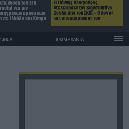
Ο Γιάννης Αλαφούζος
 επένδυση του EFA
«τέλειωσε» τον Κωνσταντίνο
ractal για την
Ζούλα από τον ΣΚΑΪ – Ο λόγος
ροηγμένων αμυντικών
της απομάκρυνσής του
ν σε Ελλάδα και Κύπρο
Π.ΕΘ.Α
ΒΙΟΜΗΧΑΝΙΑ