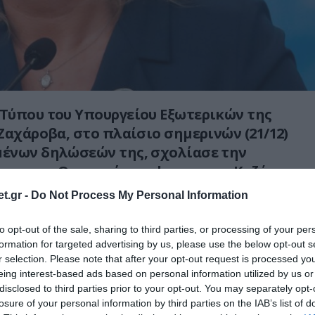
Τύπου του Υπουργείου Εξωτερικών της
Ζαχάροβα, στο πλαίσιο σημερινών (21/12)
ένων δηλώσεών της, σχολίασε την
εση των Ουκρανών με drones στο Καζάν,
 ο Βολοντίμιρ Ζελένσκι μετατρέπεται σε
t.gr -
Do Not Process My Personal Information
ομοκρατικής οργάνωσης, για αυτό θα
λένε «Οσάμα Μπιν Ζελένσκι».
to opt-out of the sale, sharing to third parties, or processing of your per
formation for targeted advertising by us, please use the below opt-out s
ε επικεφαλής ενός τρομοκρατικού πυρήνα που
r selection. Please note that after your opt-out request is processed y
eing interest-based ads based on personal information utilized by us or
· το όνομά του είναι
Οσάμα μπιν Ζελένσκ
ι»,
disclosed to third parties prior to your opt-out. You may separately opt-
ρία Ζαχάροβα, με αφορμή τις πρόσφατες
losure of your personal information by third parties on the IAB’s list of