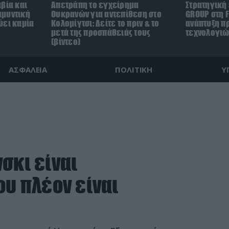
βία και
Απετράπη το εγχείρημα
Στρατηγική
αμυντική
Ουκρανών για αντεπίθεση στο
GROUP στη F
ύει καμία
Κολομίγτσι: Δείτε το πριν & το
ανάπτυξη π
μετά της προσπάθειάς τους
τεχνολογιώ
(βίντεο)
ΑΣΦΑΛΕΙΑ
ΠΟΛΙΤΙΚΗ
Υ
σκι είναι
ου πλέον είναι