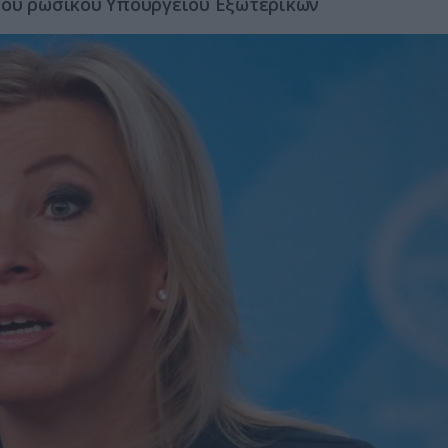
του ρωσικού Υπουργείου Εξωτερικών