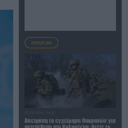
FOCUS ON
07.08.2026 | 19:02
Απετράπη το εγχείρημα Ουκρανών για
αντεπίθεση στο Κολομίγτσι: Δείτε το