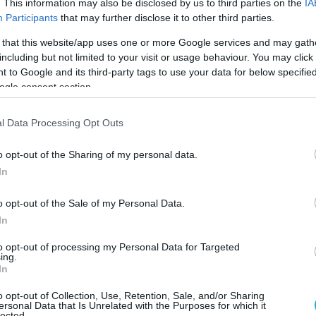
έσεις με drone στο Καζάν, δηλώνοντας στη
. This information may also be disclosed by us to third parties on the
IA
Participants
that may further disclose it to other third parties.
 Κίεβο
εκτονώνει τον ανίσχυρο θυμό του για
ατιωτικές ήττες στοχεύοντας σε Ρώσους
 that this website/app uses one or more Google services and may gath
including but not limited to your visit or usage behaviour. You may click 
 to Google and its third-party tags to use your data for below specifi
ogle consent section.
as become the head of a terrorist cell that kills
ans; his name is Osama bin Zelensky.”
l Data Processing Opt Outs
— Maria Zakharova
o opt-out of the Sharing of my personal data.
a commented on the recent drone attacks on
In
 that Kiev is venting its impotent anger over
ary defeats by…
pic.twitter.com/LqdLzHKdML
o opt-out of the Sale of my Personal Data.
In
tics (@DD_Geopolitics)
December 21, 2024
to opt-out of processing my Personal Data for Targeted
ing.
ο ότι όλα τα ουκρανικά μέσα ενημέρωσης και τα
In
 δημοσιεύουν εικόνες από το Καζάν με
o opt-out of Collection, Use, Retention, Sale, and/or Sharing
στηση, συνοδεύοντάς τες με πρόστυχες
ersonal Data that Is Unrelated with the Purposes for which it
lected.