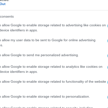
ς.
Out
 την απάνθρωπη ουσία του καθεστώτος του
consents
οέδρου
» ανέφερε, ενώ παράλληλα σημείωσε
o allow Google to enable storage related to advertising like cookies on
στην πρωτεύουσα του Ταταρστάν,
evice identifiers in apps.
εκδίκηση για την επιτυχημένη σύνοδο
ICS.
o allow my user data to be sent to Google for online advertising
s.
οργισμένη από την επιδεικτική υποκριτική
to allow Google to send me personalized advertising.
ικής Δύσης. Καλούμε τη διεθνή κοινότητα να
γκλήματα της χούντας του Ζελένσκι.
o allow Google to enable storage related to analytics like cookies on
evice identifiers in apps.
ία δικαιολογία για την τρομοκρατία. Δεν
o allow Google to enable storage related to functionality of the website
θεί. Αξίζει καταδίκη και μηδενική ανοχή»
κ.Ζαχάροβα.
o allow Google to enable storage related to personalization.
ΚΙ
ΔΗΛΩΣΕΙΣ
ΜΑΡΙΑ ΖΑΧΑΡΟΒΑ
ΡΩΣΙΑ
o allow Google to enable storage related to security, including