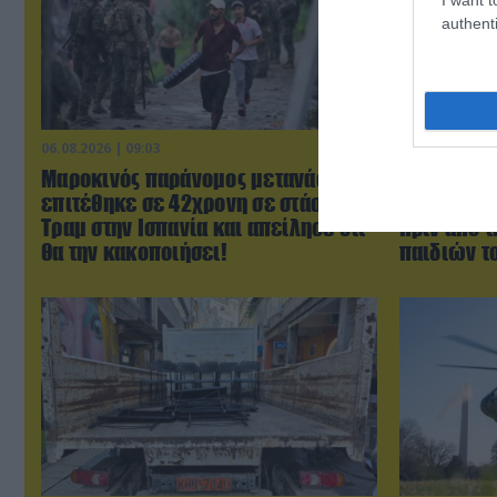
authenti
06.08.2026 | 09:03
06.08.2026 | 0
Μαροκινός παράνομος μετανάστης
ΗΠΑ: Το τε
επιτέθηκε σε 42χρονη σε στάση
μητέρας σ
Τραμ στην Ισπανία και απείλησε ότι
πριν από 
θα την κακοποιήσει!
παιδιών τ