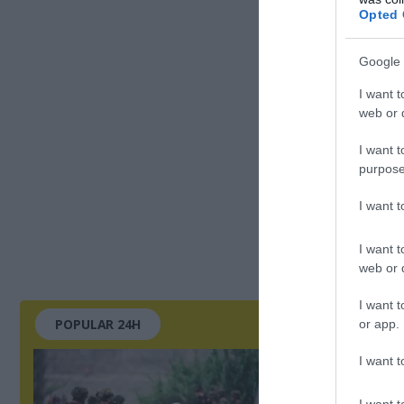
Opted 
Google 
I want t
web or d
I want t
purpose
I want 
I want t
web or d
I want t
POPULAR 24H
or app.
I want t
I want t