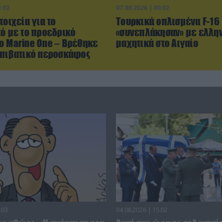
9:02
07.08.2026 | 00:02
τοιχεία για το
Τουρκικά οπλισμένα F-16
κό με το προεδρικό
«συνεπλάκησαν» με ελλη
ο Marine One – Βρέθηκε
μαχητικά στο Αιγαίο
επιβατικό αεροσκάφος
:03
04.08.2026 | 15:02