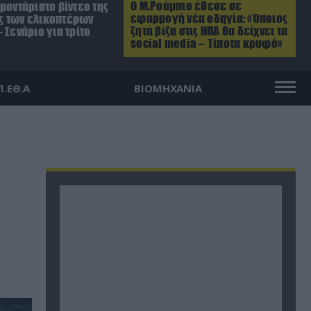
Ο Μ.Ρούμπιο έθεσε σε
μοντάριστο βίντεο της
εφαρμογή νέα οδηγία: «Όποιος
 των ελικοπτέρων
ζητά βίζα στις ΗΠΑ θα δείχνει τα
 Σενάριο για τρίτο
social media – Τίποτα κρυφό»
Π.ΕΘ.Α
ΒΙΟΜΗΧΑΝΙΑ