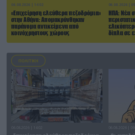
06.08.2026 | 14:02
06.08.2026 | 0
«Επιχείρηση ελεύθερα πεζοδρόμια»
ΗΠΑ: Nέα σ
στην Αθήνα: Απομακρύνθηκαν
περιστατι
παράνομα αντικείμενα από
ελικόπτερ
κοινόχρηστους χώρους
δίπλα σε 
ΠΟΛΙΤΙΚΗ
06.08.2026 | 14:02
06.08.2026 | 09