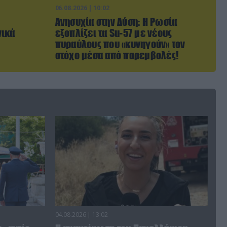
06.08.2026 | 10:02
Ανησυχία στην Δύση: H Ρωσία
νικά
εξοπλίζει τα Su-57 με νέους
πυραύλους που «κυνηγούν» τον
στόχο μέσα από παρεμβολές!
04.08.2026 | 13:02