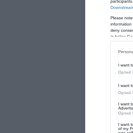
participants
503 εκατομμυρίω
Downstream 
Please note
OPV-90
ΒΟΥΛΓΑΡ
information 
deny consent
in below Go
ΣΧΟΛΙΑΣΤΕ Τ
Persona
I want t
Opted 
I want t
Opted 
I want 
Advertis
Opted 
I want t
of my P
was col