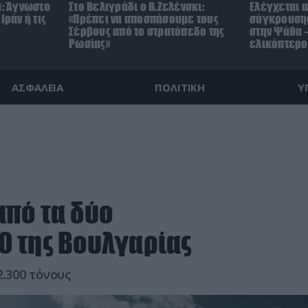
μ: Άγνωστο
Στο Βελιγράδι ο Β.Ζελένσκι:
Ελέγχεται α
Ιράν ή τις
«Πρέπει να αποσπάσουμε τους
σύγκρουσης
Σέρβους από το στρατόπεδο της
στην Ψάθα –
Ρωσίας»
ελικόπτερο
ΑΣΦΑΛΕΙΑ
ΠΟΛΙΤΙΚΗ
Υ
πό τα δύο
0 της Βουλγαρίας
2.300 τόνους