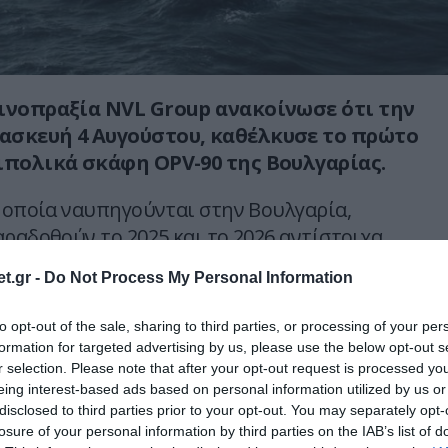
ινοπραξία NVL Group ανακοίνωσε ότι την
ασκευή 4 Αυγούστου, καθέλκυσε το πρώτο
ιπολικά σκάφη OPV-90 της Βουλγαρίας.
α οποία ναυπηγούνται στην Βουλγαρία,
ραδοθούν το 2025 και το 2026 αντίστοιχα.
t.gr -
Do Not Process My Personal Information
ατώνουν ένα κύριο πυροβόλο των 76
ατα κατά πλοίων RBS-15, αντιαεροπορικά
to opt-out of the sale, sharing to third parties, or processing of your per
ς τορπίλες και σύστημα εγγύς άμυνας.
formation for targeted advertising by us, please use the below opt-out s
r selection. Please note that after your opt-out request is processed y
έτρα και εκτόπισμα περί τους 2.300 τόνους.
eing interest-based ads based on personal information utilized by us or
disclosed to third parties prior to your opt-out. You may separately opt-
τος των δύο πλοίων είναι της τάξεως των €
losure of your personal information by third parties on the IAB’s list of