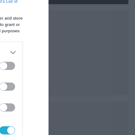
νεκρούς και τραυματίες
B’s List of
(βίντεο)
er and store
to grant or
ed purposes