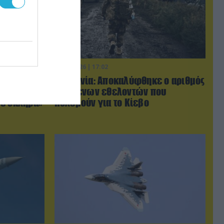
06.08.2026 | 17:02
ις χώρες
Ουκρανία: Αποκαλύφθηκε ο αριθμός
τον Τραμπ
των ξένων εθελοντών που
με σκληρά»
πολεμούν για το Κίεβο