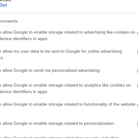
χητών της Χαμάς στις 7 Οκτωβρίου 2023,
Out
νέστειλε την παράδοση ενός εκ των φορτίων.
consents
χει ανακοινώσει βοήθεια ύψους
 δολαρίων προς το Ισραήλ από τότε που
o allow Google to enable storage related to advertising like cookies on
evice identifiers in apps.
ος.
o allow my user data to be sent to Google for online advertising
s.
ΙΚΕΣ ΒΟΜΒΕΣ
ΗΠΑ
ΙΣΡΑΗΛ
ΡΟΥΜΠΙΟ
to allow Google to send me personalized advertising.
Ο ΑΡΘΡΟ
o allow Google to enable storage related to analytics like cookies on
evice identifiers in apps.
o allow Google to enable storage related to functionality of the website
o allow Google to enable storage related to personalization.
o allow Google to enable storage related to security, including