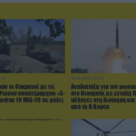
0:02
05.08.2026 | 20:02
αν οι Ουκρανοί με τις
Αναδιάταξη για τον ρωσικ
Ρώσου υποπτέραρχου: «S-
στο Ντονμπάς με εντολή Π
ριψαν 10 MiG-29 σε μόλις
αλλαγές στη διοίκηση και
από τη Β.Κορέα