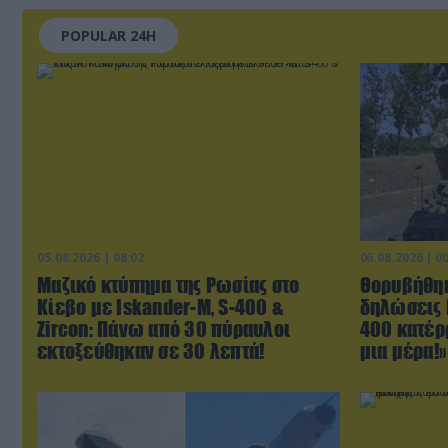
POPULAR 24H
05.08.2026 | 08:02
06.08.2026 | 0
Μαζικό κτύπημα της Ρωσίας στο
Θορυβήθηκ
Κίεβο με Iskander-Μ, S-400 &
δηλώσεις 
Zircon: Πάνω από 30 πύραυλοι
400 κατέρ
εκτοξεύθηκαν σε 30 λεπτά!
μια μέρα!»