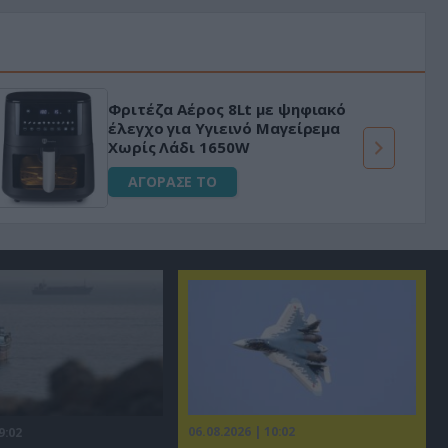
Φριτέζα Αέρος 8Lt με ψηφιακό
έλεγχο για Υγιεινό Μαγείρεμα
Χωρίς Λάδι 1650W
ΑΓΟΡΑΣΕ ΤΟ
06.08.2026 | 10:02
9:02