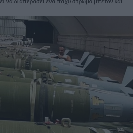
ρεί να διαπεράσει ένα παχύ στρώμα μπετόν και