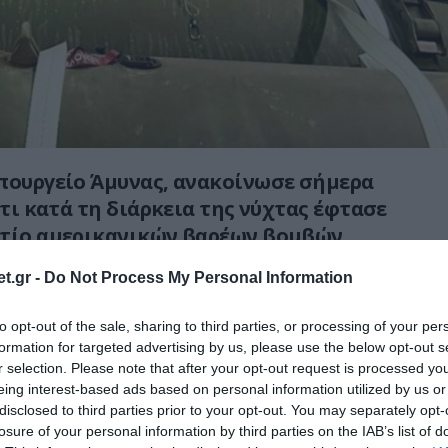
πουργείο Άμυνας, ανακοίνωσε σήμερα
ότι κατά τη διάρκεια της νύχτας έφτασε
ρτίο αμερικανικών βαρέων βομβών.
t.gr -
Do Not Process My Personal Information
ώς ο Αμερικανός υπουργός Εξωτερικών Μάρκο
οποιεί επίσκεψη στην Ιερουσαλήμ, όπου
to opt-out of the sale, sharing to third parties, or processing of your per
ει συναντήσεις με την ισραηλινή ηγεσία.
formation for targeted advertising by us, please use the below opt-out s
r selection. Please note that after your opt-out request is processed y
ν βομβών που πρόσφατα αποδεσμεύθηκε
eing interest-based ads based on personal information utilized by us or
ανική κυβέρνηση παρελήφθη και
disclosed to third parties prior to your opt-out. You may separately opt-
losure of your personal information by third parties on the IAB’s list of
τά τη διάρκεια της νύχτας στο Ισραήλ»
,