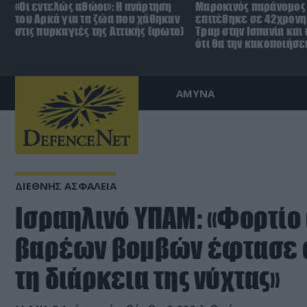
«Οι εντελώς αθώοι»: Η ανάρτηση
Μαροκινός παράνομος
του Αρκά για τα ζώα που χάθηκαν
επιτέθηκε σε 42χρονη
στις πυρκαγιές της Αττικής (φωτο)
Τραμ στην Ισπανία και
ότι θα την κακοποιήσε
ΑΜΥΝΑ
ΔΙΕΘΝΗΣ ΑΣΦΑΛΕΙΑ
Ισραηλινό ΥΠΑΜ: «Φορτίο
βαρέων βομβών έφτασε σ
τη διάρκεια της νύχτας»