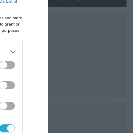
B’s List of
er and store
to grant or
ed purposes