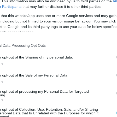
. This information may also be disclosed by us to third parties on the
IA
γείο σε ανακοίνωση, σε μια αναφορά σε
Participants
that may further disclose it to other third parties.
η διάθεση των οποίων επέτρεψε πρόσφατα η
 that this website/app uses one or more Google services and may gath
έρνηση.
including but not limited to your visit or usage behaviour. You may click 
 to Google and its third-party tags to use your data for below specifi
ρόεδρος Ντόναλντ Τραμπ προχώρησε
ogle consent section.
η της αναστολής που είχε επιβάλει ο
 Τζο Μπάιντεν στην παράδοση αυτών των
l Data Processing Opt Outs
συχιών για τις επιπτώσεις που μπορεί να
o opt-out of the Sharing of my personal data.
ο πληθυσμό, κυρίως σε πυκνοκατοικημένες
In
ίδα της Γάζας.
o opt-out of the Sale of my Personal Data.
ία βόμβα 2.000 λιβρών, που μπορεί να
In
 παχύ στρώμα μπετόν και μετάλλου,
μεγάλη ακτίνα έκρηξης.
to opt-out of processing my Personal Data for Targeted
ing.
In
euters, η κυβέρνηση Μπάιντεν είχε στείλει
o opt-out of Collection, Use, Retention, Sale, and/or Sharing
2.000 λιβρών στο Ισραήλ μετά την επίθεση
ersonal Data that Is Unrelated with the Purposes for which it
lected.