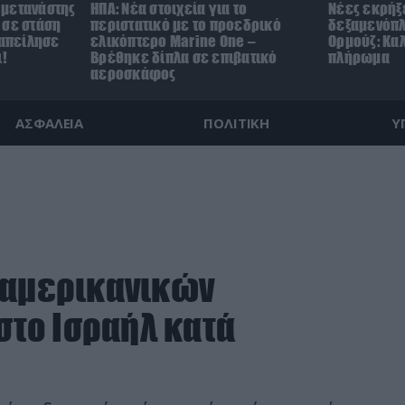
 μετανάστης
ΗΠΑ: Nέα στοιχεία για το
Νέες εκρήξε
 σε στάση
περιστατικό με το προεδρικό
δεξαμενόπλ
 απείλησε
ελικόπτερο Marine One –
Ορμούζ: Καλ
ι!
Βρέθηκε δίπλα σε επιβατικό
πλήρωμα
αεροσκάφος
ΑΣΦΑΛΕΙΑ
ΠΟΛΙΤΙΚΗ
Υ
 αμερικανικών
το Ισραήλ κατά