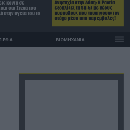
Ανησυχία στην Δύση: H Ρωσία
ις κοντά σε
εξοπλίζει τα Su-57 με νέους
οιο στα Στενά του
πυραύλους που «κυνηγούν» τον
ά στην υγεία του το
στόχο μέσα από παρεμβολές!
Π.ΕΘ.Α
ΒΙΟΜΗΧΑΝΙΑ