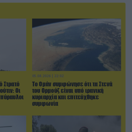
05.08.2026 | 22:02
ό Στρατό
Το Ομάν συμφώνησε ότι τα Στενά
ούτιν: Οι
του Ορμούζ είναι υπό ιρανική
 πύραυλοι
κυριαρχία και επιτεύχθηκε
συμφωνία