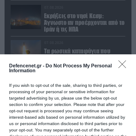
07.08.2026
Εκρήξεις στο νησί Κεσμ:
Άγνωστο αν προέρχονται από το
Ιράν ή τις ΗΠΑ
07.08.2026
Τα ρωσικά καταφύγια που
φυλάσσονται πυρηνικές
κεφαλές που η κάθε μία μπορεί
Defencenet.gr -
Do Not Process My Personal
να καταστρέψει «μία
Information
Θεσσαλονίκη»
07.08.2026
Το σχέδιο των ισραηλινών για
If you wish to opt-out of the sale, sharing to third parties, or
processing of your personal or sensitive information for
να πείσουν τον Ν.Τραμπ να
targeted advertising by us, please use the below opt-out
χτυπήσει το Ιράν – Η εμπλοκή
section to confirm your selection. Please note that after your
του Μ.Αχμαντινετζάντ
opt-out request is processed you may continue seeing
07.08.2026
interest-based ads based on personal information utilized by
Έκρηξη σε παγιδευμένο
us or personal information disclosed to third parties prior to
λεωφορείο κοντά στη Δαμασκό
your opt-out. You may separately opt-out of the further
– Αναφορές για νεκρούς και