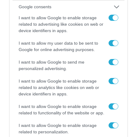
Google consents
I want to allow Google to enable storage
related to advertising like cookies on web or
device identifiers in apps.
I want to allow my user data to be sent to
Google for online advertising purposes.
I want to allow Google to send me
personalized advertising.
06.08.2026 | 09:02
I want to allow Google to enable storage
ΗΠΑ: Το τελευταίο μήνυμα της μητέρας στον
related to analytics like cookies on web or
πρώην σύζυγό της πριν από τη δολοφονία των
device identifiers in apps.
4 παιδιών τους – «Έχουν ίωση»
I want to allow Google to enable storage
related to functionality of the website or app.
I want to allow Google to enable storage
related to personalization.