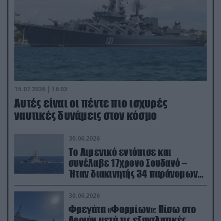
15.07.2026 | 16:03
Aυτές είναι οι πέντε πιο ισχυρές
ναυτικές δυνάμεις στον κόσμο
30.06.2026
Το Λιμενικό εντόπισε και
συνέλαβε 17χρονο Σουδανό –
Ήταν διακινητής 34 παράνομων
μεταναστών
30.06.2026
Φρεγάτα «Φορμίων»: Πίσω στο
Λοριάν μετά τις εξαντλητικές