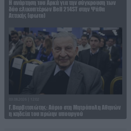
Η ανάρτηση του Αρκά για την σύγκρουση των
δύο ελικοπτέρων Bell 214ST στην Ψάθα
Αττικής (φωτο)
03.08.2026 | 12:02
Γ.Βαρβιτσιώτης: Aύριο στη Μητρόπολη Αθηνών
η κηδεία του πρώην υπουργού