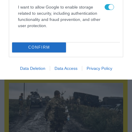
I want to allow Google to enable storage
related to security, including authentication
functionality and fraud prevention, and other
user protection.
CONFIRM
06.08.2026 | 21:02
Τελεσίγραφο του Ιράν στις χώρες του Κόλπου:
«Σταματήστε τον Τραμπ αλλιώς θα σας
Data Deletion
Data Access
Privacy Policy
χτυπήσουμε σκληρά»