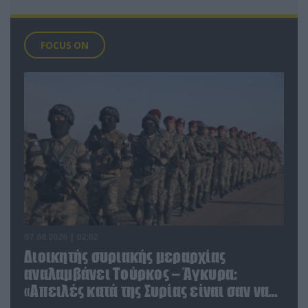
FOCUS ON
07.08.2026 | 02:02
Διοικητής συριακής μεραρχίας
αναλαμβάνει Τούρκος – Άγκυρα:
«Απειλές κατά της Συρίας είναι σαν να
απειλούν εμάς»