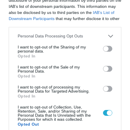
disclosure of your personal information by third parties on the
τραυματίες (βίντεο)
IAB’s list of downstream participants. This information may
also be disclosed by us to third parties on the
IAB’s List of
Downstream Participants
that may further disclose it to other
POPULAR 24H
third parties.
Please note that this website/app uses one or more Google
Personal Data Processing Opt Outs
services and may gather and store information including but
not limited to your visit or usage behaviour. You may click to
I want to opt-out of the Sharing of my
personal data.
grant or deny consent to Google and its third-party tags to
Opted In
use your data for below specified purposes in below Google
consent section.
I want to opt-out of the Sale of my
Personal Data.
Opted In
I want to opt-out of processing my
Personal Data for Targeted Advertising.
Opted In
06.08.2026 | 09:03
I want to opt-out of Collection, Use,
Μαροκινός παράνομος μετανάστης επιτέθηκε
Retention, Sale, and/or Sharing of my
σε 42χρονη σε στάση Τραμ στην Ισπανία και
Personal Data that Is Unrelated with the
Purposes for which it was collected.
απείλησε ότι θα την κακοποιήσει!
Opted Out