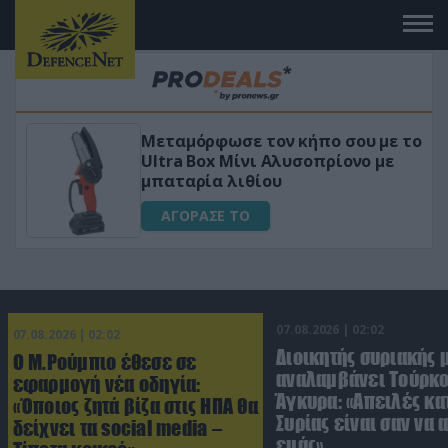
όρφωσε τον κήπο σου με το
«Μαγική» φό
Box Μίνι Αλυσοπρίονο με
για αύξηση τ
ρία λιθίου
ΑΓΟΡΑΣΕ Τ
ΑΣΕ ΤΟ
07.08.2026 | 02:02
07.08.2026 | 02:02
Διοικητής συριακής 
Ο Μ.Ρούμπιο έθεσε σε
αναλαμβάνει Τούρκο
εφαρμογή νέα οδηγία:
Άγκυρα: «Απειλές κα
«Όποιος ζητά βίζα στις ΗΠΑ θα
Συρίας είναι σαν να 
δείχνει τα social media –
εμάς»