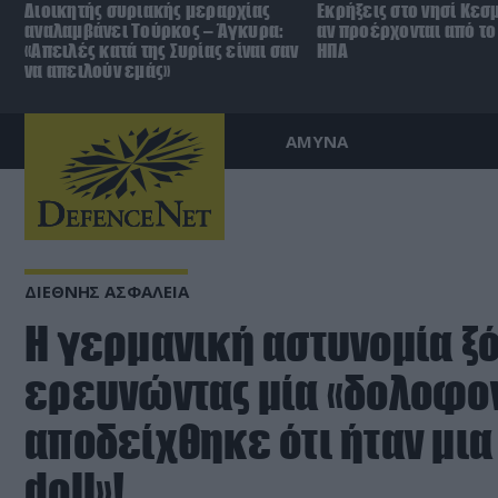
Διοικητής συριακής μεραρχίας
Εκρήξεις στο νησί Κεσ
αναλαμβάνει Τούρκος – Άγκυρα:
αν προέρχονται από το 
«Απειλές κατά της Συρίας είναι σαν
ΗΠΑ
να απειλούν εμάς»
ΑΜΥΝΑ
ΔΙΕΘΝΗΣ ΑΣΦΑΛΕΙΑ
Η γερμανική αστυνομία ξ
ερευνώντας μία «δολοφον
αποδείχθηκε ότι ήταν μια
doll»!