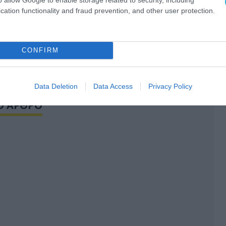
μα; Μια άσχημα απανθρακωμένη κούκλα του
cation functionality and fraud prevention, and other user protection.
κά μέσα ενημέρωσης τον χαρακτήρισαν έναν
ρίεργους ψευδείς (και γελοίους) συναγερμούς
ετών.
CONFIRM
ΜΑΝΙΑ
ΚΟΥΚΛΑ
ΦΟΝΟΣ
Data Deletion
Data Access
Privacy Policy
Ο ΑΡΘΡΟ