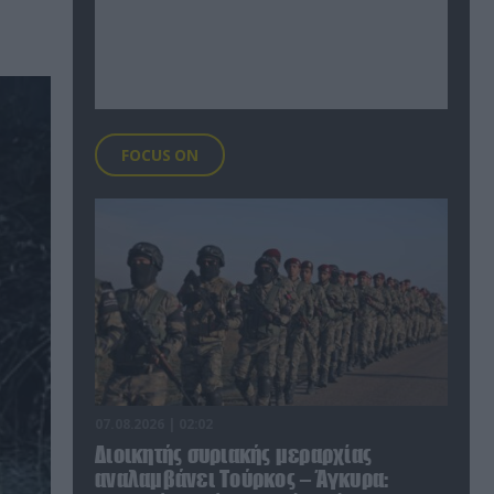
FOCUS ON
07.08.2026 | 02:02
Διοικητής συριακής μεραρχίας
αναλαμβάνει Τούρκος – Άγκυρα: