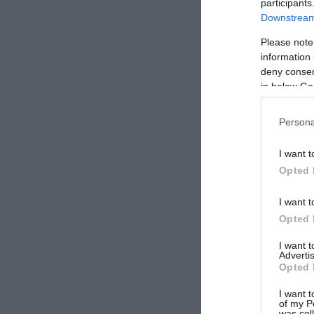
participants
Downstream 
Please note
information 
deny consent
in below Go
Persona
I want t
Opted 
I want t
Opted 
I want 
Advertis
Opted 
I want t
of my P
was col