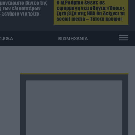
Ο Μ.Ρούμπιο έθεσε σε
μοντάριστο βίντεο της
εφαρμογή νέα οδηγία: «Όποιος
 των ελικοπτέρων
ζητά βίζα στις ΗΠΑ θα δείχνει τα
 Σενάριο για τρίτο
social media – Τίποτα κρυφό»
Π.ΕΘ.Α
ΒΙΟΜΗΧΑΝΙΑ