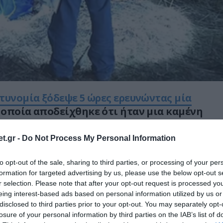
τυνομία ξόδεψε 5 ώρες ερευνώντας μία
 οποία αποδείχθηκε ότι ήταν μια καμένη
t.gr -
Do Not Process My Personal Information
της ανάγκης στη Βαυαρία ξεκίνησαν μια
ους κλίμακας μετά από αναφορές για ένα
to opt-out of the sale, sharing to third parties, or processing of your per
εε σε ένα κανάλι.
formation for targeted advertising by us, please use the below opt-out s
r selection. Please note that after your opt-out request is processed y
eing interest-based ads based on personal information utilized by us or
disclosed to third parties prior to your opt-out. You may separately opt-
losure of your personal information by third parties on the IAB’s list of