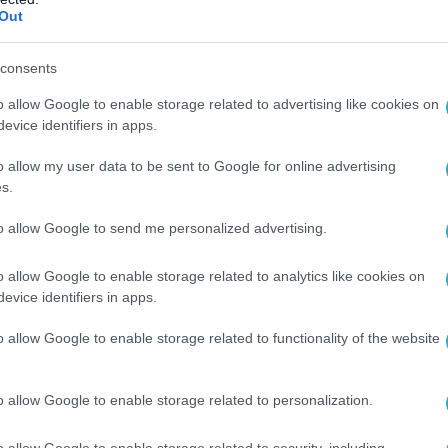
Out
consents
 παθολόγοι, drones με σαρωτές 3D, ότι
o allow Google to enable storage related to advertising like cookies on
μανική αστυνομία χρησιμοποιήθηκε
.
evice identifiers in apps.
o allow my user data to be sent to Google for online advertising
ure Sex-Doll war glaube ich schon das die sehr
s.
eht aber ein Polizist sollte das eigentlich schon
Ok, klar, man rechnet nicht damit das jemand
to allow Google to send me personalized advertising.
aber mehrere Stunden Einsatz ist schon stark…
o allow Google to enable storage related to analytics like cookies on
doll
#mord
pic.twitter.com/WfrXVHe5nm
evice identifiers in apps.
sche Kiwi (@politischekiwi)
March 30, 2025
o allow Google to enable storage related to functionality of the website
ώρες έντονης δουλειάς, κάποιος τελικά
ώμα».
o allow Google to enable storage related to personalization.
o allow Google to enable storage related to security, including