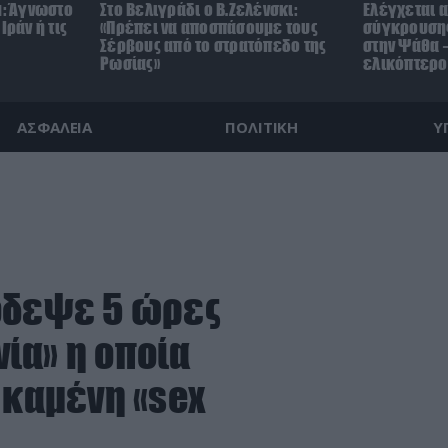
μ: Άγνωστο
Στο Βελιγράδι ο Β.Ζελένσκι:
Ελέγχεται α
Ιράν ή τις
«Πρέπει να αποσπάσουμε τους
σύγκρουσης
Σέρβους από το στρατόπεδο της
στην Ψάθα –
Ρωσίας»
ελικόπτερο
ΑΣΦΑΛΕΙΑ
ΠΟΛΙΤΙΚΗ
Υ
όδεψε 5 ώρες
ία» η οποία
 καμένη «sex