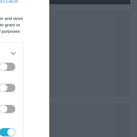
νεκρούς και τραυματίες
B’s List of
(βίντεο)
er and store
to grant or
ed purposes