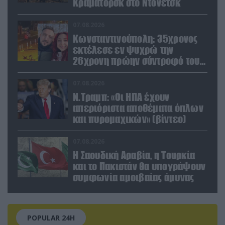
Κραματόρσκ στο Ντονέτσκ
07.08.2026
Κωνσταντινούπολη: 35χρονος
εκτέλεσε εν ψυχρώ την
26χρονη πρώην σύντροφό του
έξω από φαρμακείο (βίντεο)
07.08.2026
Ν.Τραμπ: «Οι ΗΠΑ έχουν
απεριόριστα αποθέματα όπλων
και πυρομαχικών» (βίντεο)
07.08.2026
Η Σαουδική Αραβία, η Τουρκία
και το Πακιστάν θα υπογράψουν
συμφωνία αμοιβαίας άμυνας
POPULAR 24H