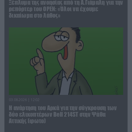
Ξέπλυμα της ανοησίας από τη Α.Γιάμαλη για την
ρεπόρτερ του ΟΡΕΝ: «Όλοι να έχουμε
δικαίωμα στο λάθος»
03.08.2026 | 12:02
Η ανάρτηση του Αρκά για την σύγκρουση των
δύο ελικοπτέρων Bell 214ST στην Ψάθα
Αττικής (φωτο)