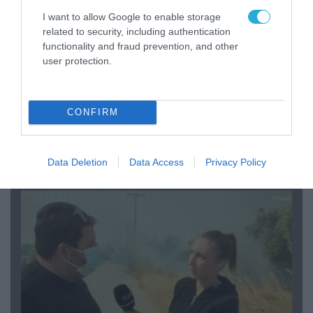
I want to allow Google to enable storage
related to security, including authentication
functionality and fraud prevention, and other
user protection.
04.08.2026 | 13:02
CONFIRM
Η ανακοίνωση του Πανελλήνιου Σωματείου
Πυροσβεστών για την δημοσιογράφο του OPEN
που γέλασε στη φωτιά
Data Deletion
Data Access
Privacy Policy