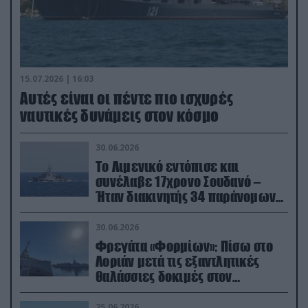
15.07.2026 | 16:03
Aυτές είναι οι πέντε πιο ισχυρές
ναυτικές δυνάμεις στον κόσμο
30.06.2026
Το Λιμενικό εντόπισε και
συνέλαβε 17χρονο Σουδανό –
Ήταν διακινητής 34 παράνομων
μεταναστών
30.06.2026
Φρεγάτα «Φορμίων»: Πίσω στο
Λοριάν μετά τις εξαντλητικές
θαλάσσιες δοκιμές στον
απαιτητικό Βισκαϊκό
25.06.2026