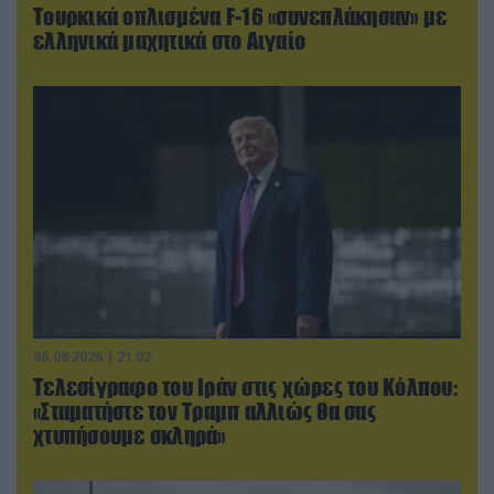
Τουρκικά οπλισμένα F-16 «συνεπλάκησαν» με
ελληνικά μαχητικά στο Αιγαίο
06.08.2026 | 21:02
Τελεσίγραφο του Ιράν στις χώρες του Κόλπου:
«Σταματήστε τον Τραμπ αλλιώς θα σας
χτυπήσουμε σκληρά»