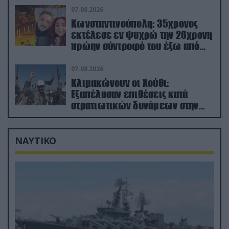
07.08.2026
Κωνσταντινούπολη: 35χρονος
εκτέλεσε εν ψυχρώ την 26χρονη
πρώην σύντροφό του έξω από
φαρμακείο (βίντεο)
07.08.2026
Κλιμακώνουν οι Χούθι:
Eξαπέλυσαν επιθέσεις κατά
στρατιωτικών δυνάμεων στην
Υεμένη – Πλήγματα & στη
Σαουδική Αραβία!
ΝΑΥΤΙΚΟ