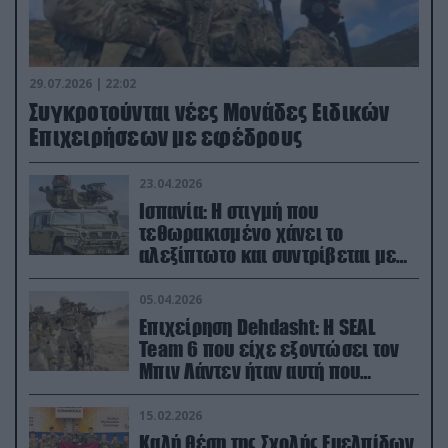
29.07.2026 | 22:02
Συγκροτούνται νέες Μονάδες Ειδικών
Επιχειρήσεων με εφέδρους
23.04.2026
Ισπανία: Η στιγμή που
τεθωρακισμένο χάνει το
αλεξίπτωτο και συντρίβεται με
ορμή στο έδαφος (βίντεο)
05.04.2026
Επιχείρηση Dehdasht: Η SEAL
Team 6 που είχε εξοντώσει τον
Μπιν Λάντεν ήταν αυτή που
διέσωσε τον πιλότο του F-15
15.02.2026
Καλή θέση της Σχολής Ευελπίδων