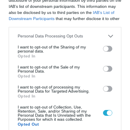
disclosure of your personal information by third parties on the
06.08.2026 | 14:02
IAB’s list of downstream participants. This information may
«Επιχείρηση ελεύθερα πεζοδρόμια» στην
also be disclosed by us to third parties on the
IAB’s List of
Αθήνα: Απομακρύνθηκαν παράνομα
Downstream Participants
that may further disclose it to other
αντικείμενα από κοινόχρηστους χώρους
third parties.
Please note that this website/app uses one or more Google
Personal Data Processing Opt Outs
services and may gather and store information including but
not limited to your visit or usage behaviour. You may click to
I want to opt-out of the Sharing of my
personal data.
grant or deny consent to Google and its third-party tags to
Opted In
use your data for below specified purposes in below Google
consent section.
I want to opt-out of the Sale of my
Personal Data.
Opted In
I want to opt-out of processing my
Personal Data for Targeted Advertising.
Opted In
06.08.2026 | 09:03
I want to opt-out of Collection, Use,
Retention, Sale, and/or Sharing of my
«Οι εντελώς αθώοι»: Η ανάρτηση του Αρκά για
Personal Data that Is Unrelated with the
τα ζώα που χάθηκαν στις πυρκαγιές της
Purposes for which it was collected.
Opted Out
Αττικής (φωτο)