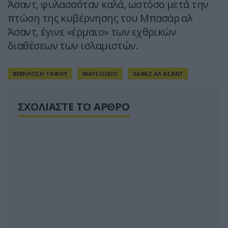
Άσαντ, φυλασσόταν καλά, ωστόσο μετά την
πτώση της κυβέρνησης του Μπασάρ αλ
Άσαντ, έγινε «έρμαιο» των εχθρικών
διαθέσεων των ισλαμιστών.
ΒΕΒΗΛΩΣΗ ΤΑΦΟΥ
ΜΑΥΣΩΛΕΙΟ
ΧΑΦΕΖ ΑΛ ΑΣΑΝΤ
ΣΧΟΛΙΑΣΤΕ ΤΟ ΑΡΘΡΟ