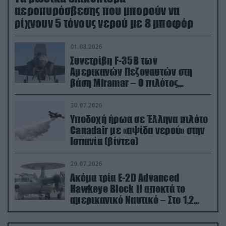
αεροπυρόσβεσης που μπορούν να
ρίχνουν 5 τόνους νερού με 8 μποφόρ
01.08.2026
Συνετρίβη F-35B των
Αμερικανών Πεζοναυτών στη
βάση Miramar – Ο πιλότος
εκτινάχθηκε εγκαίρως
30.07.2026
Υποδοχή ήρωα σε Έλληνα πιλότο
Canadair με «αψίδα νερού» στην
Ισπανία (βίντεο)
29.07.2026
Ακόμα τρία E-2D Advanced
Hawkeye Block II αποκτά το
αμερικανικό Ναυτικό – Στο 1,2
δισ.δολάρια το κόστος