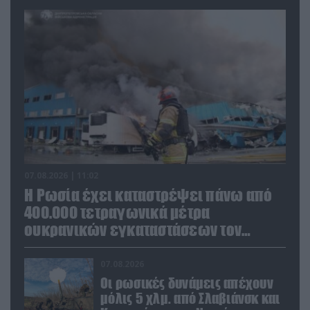
07.08.2026 | 11:02
Η Ρωσία έχει καταστρέψει πάνω από
400.000 τετραγωνικά μέτρα
ουκρανικών εγκαταστάσεων τον
Ιούλιο
07.08.2026
Οι ρωσικές δυνάμεις απέχουν
μόλις 5 χλμ. από Σλαβιάνσκ και