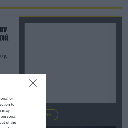
αν
τιά
της
sonal or
ection to
ou may
FOCUS ON
 personal
out of the