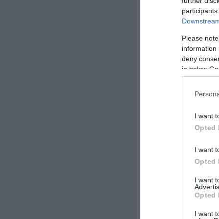
further disc
participants
Downstream 
Please note
information 
deny consent
in below Go
Persona
I want t
Opted 
I want t
Opted 
I want 
Advertis
Opted 
I want t