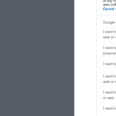
of my P
was col
Opted 
Google 
I want t
web or d
I want t
purpose
I want 
I want t
web or d
I want t
or app.
I want t