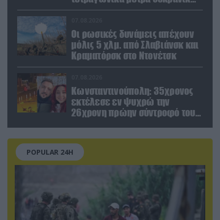
εγκαταστάσεων τον Ιούλιο
07.08.2026
Οι ρωσικές δυνάμεις απέχουν
μόλις 5 χλμ. από Σλαβιάνσκ και
Κραματόρσκ στο Ντονέτσκ
07.08.2026
Κωνσταντινούπολη: 35χρονος
εκτέλεσε εν ψυχρώ την
26χρονη πρώην σύντροφό του
έξω από φαρμακείο (βίντεο)
POPULAR 24H