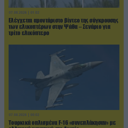
07.08.2026 | 01:02
Ελέγχεται αμοντάριστο βίντεο της σύγκρουσης
των ελικοπτέρων στην Ψάθα – Σενάριο για
τρίτο ελικόπτερο
07.08.2026 | 00:02
Τουρκικά οπλισμένα F-16 «συνεπλάκησαν» με