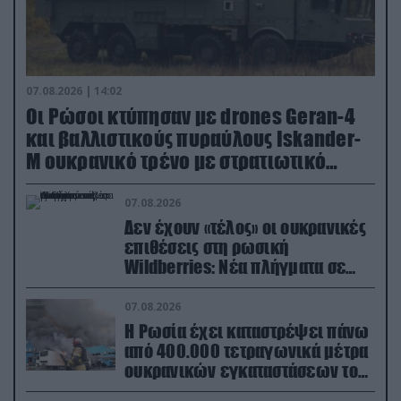
07.08.2026 | 14:02
Οι Ρώσοι κτύπησαν με drones Geran-4
και βαλλιστικούς πυραύλους Iskander-
M ουκρανικό τρένο με στρατιωτικό
εξοπλισμό
07.08.2026
Δεν έχουν «τέλος» οι ουκρανικές
επιθέσεις στη ρωσική
Wildberries: Νέα πλήγματα σε
εγκαταστάσεις στα Ουράλια
07.08.2026
Η Ρωσία έχει καταστρέψει πάνω
από 400.000 τετραγωνικά μέτρα
ουκρανικών εγκαταστάσεων τον
Ιούλιο