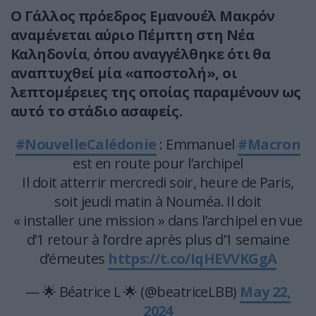
Ο Γάλλος πρόεδρος Εμανουέλ Μακρόν
αναμένεται αύριο Πέμπτη στη Νέα
Καληδονία
,
όπου αναγγέλθηκε ότι θα
αναπτυχθεί μία «αποστολή», οι
λεπτομέρειες της οποίας παραμένουν ως
αυτό το στάδιο ασαφείς.
#NouvelleCalédonie
: Emmanuel
#Macron
est en route pour l’archipel
Il doit atterrir mercredi soir, heure de Paris,
soit jeudi matin à Nouméa. Il doit
« installer une mission » dans l’archipel en vue
d’1 retour à l’ordre après plus d’1 semaine
d’émeutes
https://t.co/IqHEVVKGgA
— 🌟 Béatrice L 🌟 (@beatriceLBB)
May 22,
2024