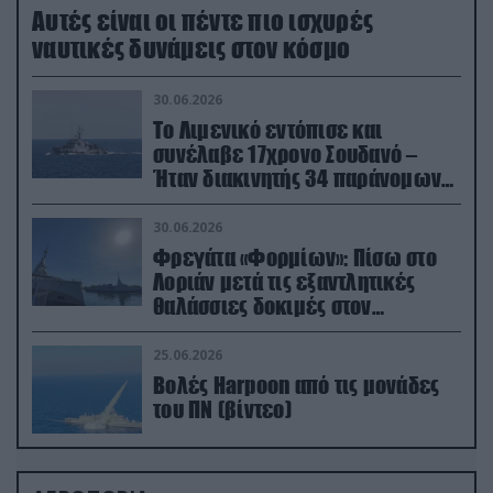
Aυτές είναι οι πέντε πιο ισχυρές
ναυτικές δυνάμεις στον κόσμο
30.06.2026
Το Λιμενικό εντόπισε και
συνέλαβε 17χρονο Σουδανό –
Ήταν διακινητής 34 παράνομων
μεταναστών
30.06.2026
Φρεγάτα «Φορμίων»: Πίσω στο
Λοριάν μετά τις εξαντλητικές
θαλάσσιες δοκιμές στον
απαιτητικό Βισκαϊκό
25.06.2026
Βολές Harpoon από τις μονάδες
του ΠΝ (βίντεο)