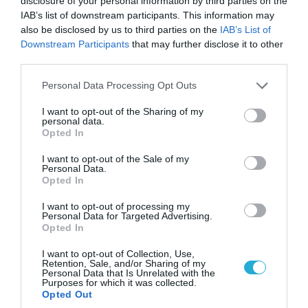
disclosure of your personal information by third parties on the
IAB’s list of downstream participants. This information may
also be disclosed by us to third parties on the
IAB’s List of
Downstream Participants
that may further disclose it to other
third parties.
Please note that this website/app uses one or more Google
Personal Data Processing Opt Outs
services and may gather and store information including but
not limited to your visit or usage behaviour. You may click to
I want to opt-out of the Sharing of my
personal data.
grant or deny consent to Google and its third-party tags to
Opted In
06.08.2026 | 21:02
use your data for below specified purposes in below Google
Τελεσίγραφο του Ιράν στις χώρες του Κόλπου:
consent section.
I want to opt-out of the Sale of my
Personal Data.
«Σταματήστε τον Τραμπ αλλιώς θα σας
Opted In
χτυπήσουμε σκληρά»
I want to opt-out of processing my
Personal Data for Targeted Advertising.
Opted In
I want to opt-out of Collection, Use,
Retention, Sale, and/or Sharing of my
Personal Data that Is Unrelated with the
Purposes for which it was collected.
Opted Out