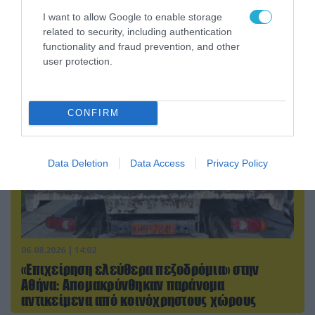
Κλιμακώνουν οι Χούθι: Eξαπέλυσαν επιθέσεις
I want to allow Google to enable storage
κατά στρατιωτικών δυνάμεων στην Υεμένη –
related to security, including authentication
Πλήγματα & στη Σαουδική Αραβία!
functionality and fraud prevention, and other
user protection.
CONFIRM
Data Deletion
Data Access
Privacy Policy
06.08.2026 | 14:02
«Επιχείρηση ελεύθερα πεζοδρόμια» στην
Αθήνα: Απομακρύνθηκαν παράνομα
αντικείμενα από κοινόχρηστους χώρους