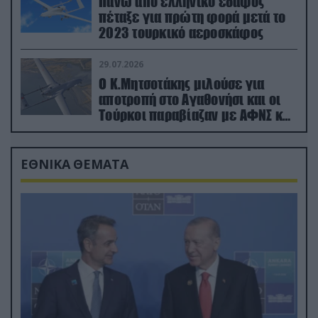
Πάνω από ελληνικό έδαφος
πέταξε για πρώτη φορά μετά το
2023 τουρκικό αεροσκάφος
29.07.2026
Ο Κ.Μητσοτάκης μιλούσε για
αποτροπή στο Αγαθονήσι και οι
Τούρκοι παραβίαζαν με ΑΦΝΣ και
drone
ΕΘΝΙΚΑ ΘΕΜΑΤΑ