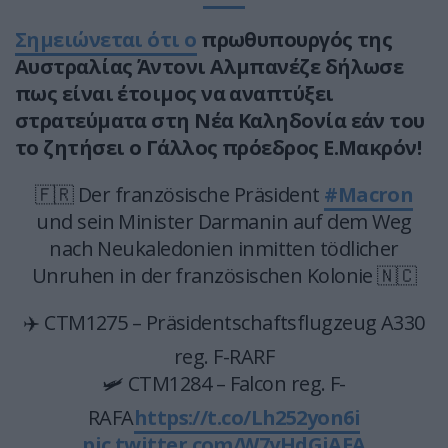
Σημειώνεται ότι ο
πρωθυπουργός της
Αυστραλίας Άντονι Αλμπανέζε δήλωσε
πως είναι έτοιμος να αναπτύξει
στρατεύματα στη Νέα Καληδονία εάν του
το ζητήσει ο Γάλλος πρόεδρος Ε.Μακρόν!
🇫🇷 Der französische Präsident
#Macron
und sein Minister Darmanin auf dem Weg
nach Neukaledonien inmitten tödlicher
Unruhen in der französischen Kolonie 🇳🇨
✈️ CTM1275 – Präsidentschaftsflugzeug A330
reg. F-RARF
🛩️ CTM1284 – Falcon reg. F-
RAFA
https://t.co/Lh252yon6i
pic.twitter.com/W7yHdGiAEA