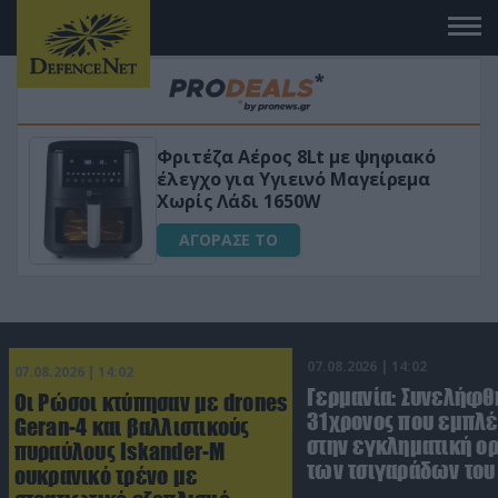
HAPI END: 100% φυτικό διεγερτικό
για άνδρες!
ΑΓΟΡΑΣΕ ΤΟ
07.08.2026 | 14:02
07.08.2026 | 14:02
Γερμανία: Συνελήφθ
Οι Ρώσοι κτύπησαν με drones
31χρονος που εμπλέ
Geran-4 και βαλλιστικούς
στην εγκληματική 
πυραύλους Iskander-M
των τσιγαράδων του 
ουκρανικό τρένο με