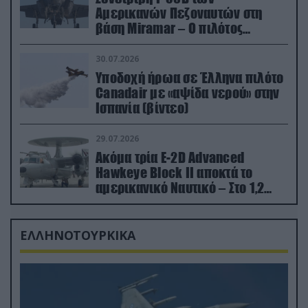
Αμερικανών Πεζοναυτών στη
βάση Miramar – Ο πιλότος
εκτινάχθηκε εγκαίρως
30.07.2026
Υποδοχή ήρωα σε Έλληνα πιλότο
Canadair με «αψίδα νερού» στην
Ισπανία (βίντεο)
29.07.2026
Ακόμα τρία E-2D Advanced
Hawkeye Block II αποκτά το
αμερικανικό Ναυτικό – Στο 1,2
δισ.δολάρια το κόστος
ΕΛΛΗΝΟΤΟΥΡΚΙΚΑ