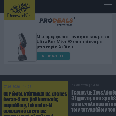
Μεταμόρφωσε τον κήπο σου με το
ικό
Ultra Box Μίνι Αλυσοπρίονο με
μπαταρία λιθίου
ΑΓΟΡΑΣΕ ΤΟ
07.08.2026 | 14:02
07.08.2026 | 14:02
Γερμανία: Συνελήφθ
Οι Ρώσοι κτύπησαν με drones
31χρονος που εμπλέ
Geran-4 και βαλλιστικούς
στην εγκληματική 
πυραύλους Iskander-M
των τσιγαράδων του 
ουκρανικό τρένο με