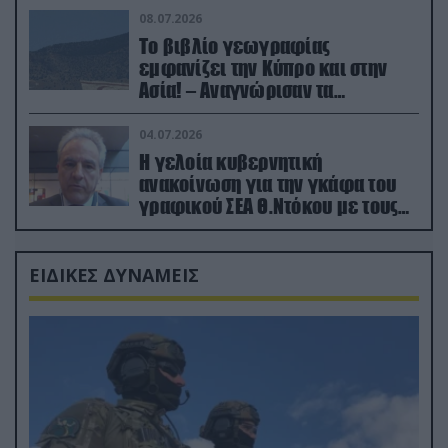
08.07.2026
Το βιβλίο γεωγραφίας
εμφανίζει την Κύπρο και στην
Ασία! – Αναγνώρισαν τα
κατεχόμενα; (φωτο)
04.07.2026
Η γελοία κυβερνητική
ανακοίνωση για την γκάφα του
γραφικού ΣΕΑ Θ.Ντόκου με τους
Ρώσους φαρσέρ
ΕΙΔΙΚΕΣ ΔΥΝΑΜΕΙΣ