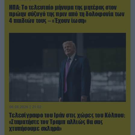
ΗΠΑ: Το τελευταίο μήνυμα της μητέρας στον
πρώην σύζυγό της πριν από τη δολοφονία των
4 παιδιών τους – «Έχουν ίωση»
06.08.2026 | 21:02
Τελεσίγραφο του Ιράν στις χώρες του Κόλπου:
«Σταματήστε τον Τραμπ αλλιώς θα σας
χτυπήσουμε σκληρά»