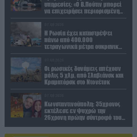
υπηρεσίες: «Ο Β.Πούτιν μπορεί
να επιχειρήσει περιορισμένη
στρατιωτική επιχείρηση στην
Ευρώπη»
07.08.2026
Η Ρωσία έχει καταστρέψει
πάνω από 400.000
τετραγωνικά μέτρα ουκρανικών
εγκαταστάσεων τον Ιούλιο
07.08.2026
Οι ρωσικές δυνάμεις απέχουν
μόλις 5 χλμ. από Σλαβιάνσκ και
Κραματόρσκ στο Ντονέτσκ
07.08.2026
Κωνσταντινούπολη: 35χρονος
εκτέλεσε εν ψυχρώ την
26χρονη πρώην σύντροφό του
έξω από φαρμακείο (βίντεο)