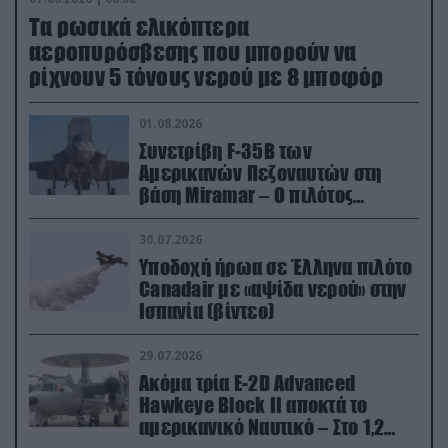
Τα ρωσικά ελικόπτερα
αεροπυρόσβεσης που μπορούν να
ρίχνουν 5 τόνους νερού με 8 μποφόρ
01.08.2026
Συνετρίβη F-35B των
Αμερικανών Πεζοναυτών στη
βάση Miramar – Ο πιλότος
εκτινάχθηκε εγκαίρως
30.07.2026
Υποδοχή ήρωα σε Έλληνα πιλότο
Canadair με «αψίδα νερού» στην
Ισπανία (βίντεο)
29.07.2026
Ακόμα τρία E-2D Advanced
Hawkeye Block II αποκτά το
αμερικανικό Ναυτικό – Στο 1,2