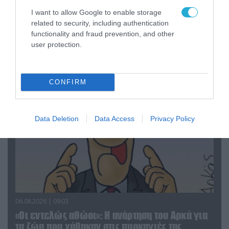
I want to allow Google to enable storage
06.08.2026 | 14:02
related to security, including authentication
«Επιχείρηση ελεύθερα πεζοδρόμια» στην
functionality and fraud prevention, and other
Αθήνα: Απομακρύνθηκαν παράνομα
user protection.
αντικείμενα από κοινόχρηστους χώρους
CONFIRM
Data Deletion
Data Access
Privacy Policy
06.08.2026 | 09:03
«Οι εντελώς αθώοι»: Η ανάρτηση του Αρκά για
τα ζώα που χάθηκαν στις πυρκαγιές της