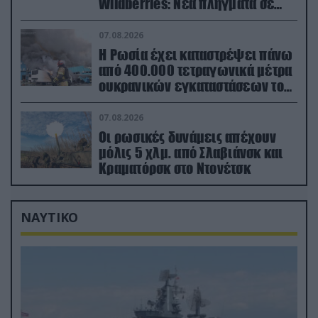
Wildberries: Νέα πλήγματα σε
εγκαταστάσεις στα Ουράλια
07.08.2026
Η Ρωσία έχει καταστρέψει πάνω
από 400.000 τετραγωνικά μέτρα
ουκρανικών εγκαταστάσεων τον
Ιούλιο
07.08.2026
Οι ρωσικές δυνάμεις απέχουν
μόλις 5 χλμ. από Σλαβιάνσκ και
Κραματόρσκ στο Ντονέτσκ
ΝΑΥΤΙΚΟ