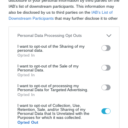
disclosure of your personal information by third parties on the
IAB’s list of downstream participants. This information may
also be disclosed by us to third parties on the
IAB’s List of
Downstream Participants
that may further disclose it to other
third parties.
Please note that this website/app uses one or more Google
Personal Data Processing Opt Outs
services and may gather and store information including but
07.08.2026 | 08:02
not limited to your visit or usage behaviour. You may click to
I want to opt-out of the Sharing of my
Κλιμακώνουν οι Χούθι: Eξαπέλυσαν επιθέσεις
personal data.
grant or deny consent to Google and its third-party tags to
Opted In
κατά στρατιωτικών δυνάμεων στην Υεμένη –
use your data for below specified purposes in below Google
Πλήγματα & στη Σαουδική Αραβία!
consent section.
I want to opt-out of the Sale of my
Personal Data.
Opted In
I want to opt-out of processing my
Personal Data for Targeted Advertising.
Opted In
I want to opt-out of Collection, Use,
Retention, Sale, and/or Sharing of my
Personal Data that Is Unrelated with the
Purposes for which it was collected.
Opted Out