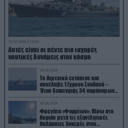
15.07.2026 | 16:03
Aυτές είναι οι πέντε πιο ισχυρές
ναυτικές δυνάμεις στον κόσμο
30.06.2026
Το Λιμενικό εντόπισε και
συνέλαβε 17χρονο Σουδανό –
Ήταν διακινητής 34 παράνομων
μεταναστών
30.06.2026
Φρεγάτα «Φορμίων»: Πίσω στο
Λοριάν μετά τις εξαντλητικές
θαλάσσιες δοκιμές στον