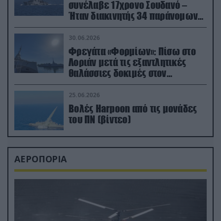
συνέλαβε 17χρονο Σουδανό –
Ήταν διακινητής 34 παράνομων
μεταναστών
30.06.2026
Φρεγάτα «Φορμίων»: Πίσω στο
Λοριάν μετά τις εξαντλητικές
θαλάσσιες δοκιμές στον
απαιτητικό Βισκαϊκό
25.06.2026
Βολές Harpoon από τις μονάδες
του ΠΝ (βίντεο)
ΑΕΡΟΠΟΡΙΑ