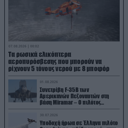
07.08.2026 | 00:02
Τα ρωσικά ελικόπτερα
αεροπυρόσβεσης που μπορούν να
ρίχνουν 5 τόνους νερού με 8 μποφόρ
01.08.2026
Συνετρίβη F-35B των
Αμερικανών Πεζοναυτών στη
βάση Miramar – Ο πιλότος
εκτινάχθηκε εγκαίρως
30.07.2026
Υποδοχή ήρωα σε Έλληνα πιλότο