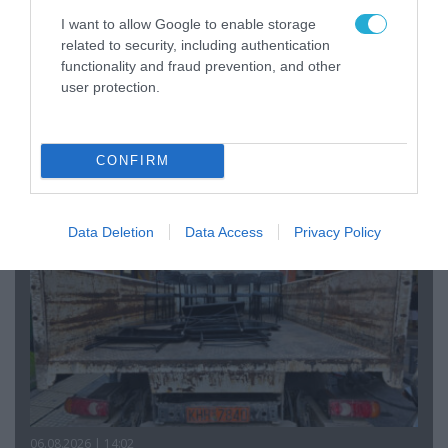
I want to allow Google to enable storage
related to security, including authentication
functionality and fraud prevention, and other
07.08.2026 | 20:02
user protection.
Ο Γιάννης Αλαφούζος «τέλειωσε» τον
Κωνσταντίνο Ζούλα από τον ΣΚΑΪ – Ο λόγος της
απομάκρυνσής του
CONFIRM
Data Deletion
Data Access
Privacy Policy
06.08.2026 | 14:02