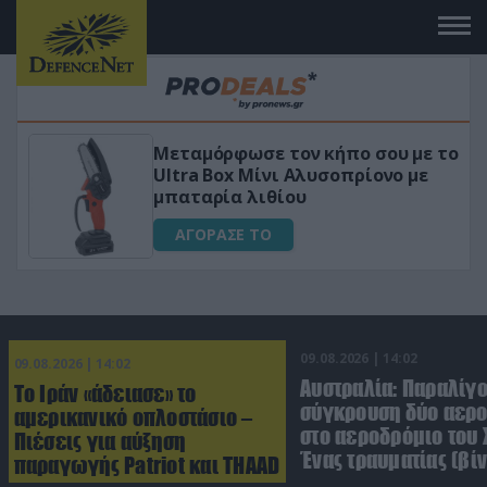
όρφωσε τον κήπο σου με το
«Μαγική» φό
Box Μίνι Αλυσοπρίονο με
για αύξηση τ
ρία λιθίου
ΑΓΟΡΑΣΕ Τ
ΑΣΕ ΤΟ
09.08.2026 | 14:02
09.08.2026 | 14:02
Αυστραλία: Παραλίγ
Το Ιράν «άδειασε» το
σύγκρουση δύο αε
αμερικανικό οπλοστάσιο –
στο αεροδρόμιο του 
Πιέσεις για αύξηση
Ένας τραυματίας (βίν
παραγωγής Patriot και THAAD