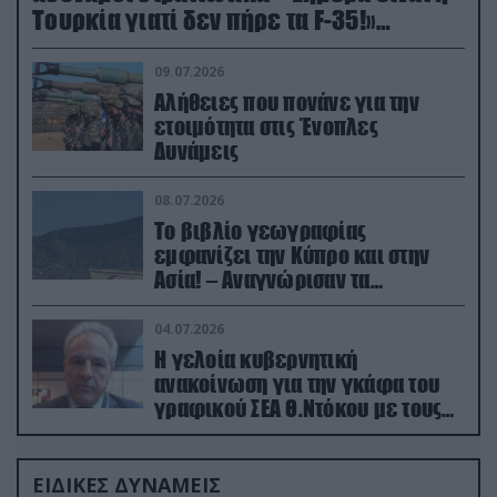
Τουρκία γιατί δεν πήρε τα F-35!»
(βίντεο)
09.07.2026
Αλήθειες που πονάνε για την
ετοιμότητα στις Ένοπλες
Δυνάμεις
08.07.2026
Το βιβλίο γεωγραφίας
εμφανίζει την Κύπρο και στην
Ασία! – Αναγνώρισαν τα
κατεχόμενα; (φωτο)
04.07.2026
Η γελοία κυβερνητική
ανακοίνωση για την γκάφα του
γραφικού ΣΕΑ Θ.Ντόκου με τους
Ρώσους φαρσέρ
ΕΙΔΙΚΕΣ ΔΥΝΑΜΕΙΣ