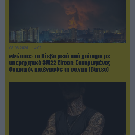
08.08.2026 | 14:02
«Φώτισε» το Κίεβο μετά από χτύπημα με
υπερηχητικό 3M22 Zircon: Σοκαρισμένος
Ουκρανός κατέγραψε τη στιγμή (βίντεο)