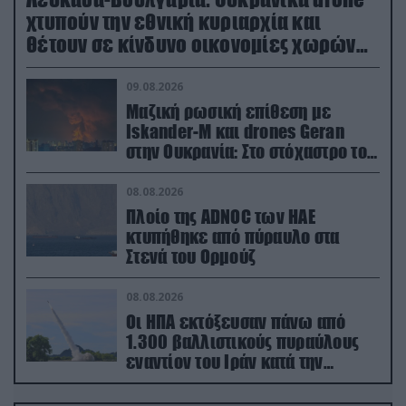
χτυπούν την εθνική κυριαρχία και
θέτουν σε κίνδυνο οικονομίες χωρών
του ΝΑΤΟ
09.08.2026
Μαζική ρωσική επίθεση με
Iskander-M και drones Geran
στην Ουκρανία: Στο στόχαστρο το
εργοστάσιο των Flamingo
08.08.2026
Πλοίο της ADNOC των ΗΑΕ
κτυπήθηκε από πύραυλο στα
Στενά του Ορμούζ
08.08.2026
Οι ΗΠΑ εκτόξευσαν πάνω από
1.300 βαλλιστικούς πυραύλους
εναντίον του Ιράν κατά την
διάρκεια του πολέμου