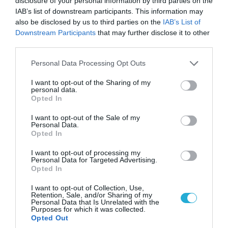
disclosure of your personal information by third parties on the
IAB’s list of downstream participants. This information may
also be disclosed by us to third parties on the
IAB’s List of
Downstream Participants
that may further disclose it to other
third parties.
Please note that this website/app uses one or more Google
Personal Data Processing Opt Outs
services and may gather and store information including but
not limited to your visit or usage behaviour. You may click to
I want to opt-out of the Sharing of my
personal data.
grant or deny consent to Google and its third-party tags to
Opted In
use your data for below specified purposes in below Google
08.08.2026 | 17:02
consent section.
I want to opt-out of the Sale of my
Personal Data.
Σε «αναμμένα κάρβουνα» η Τουρκία:
Opted In
Περιορίζει την κίνηση πλοίων από την Μαύρη
Θάλασσα
I want to opt-out of processing my
Personal Data for Targeted Advertising.
Opted In
I want to opt-out of Collection, Use,
ΠΟΛΙΤΙΚΗ
Retention, Sale, and/or Sharing of my
Personal Data that Is Unrelated with the
Purposes for which it was collected.
Opted Out