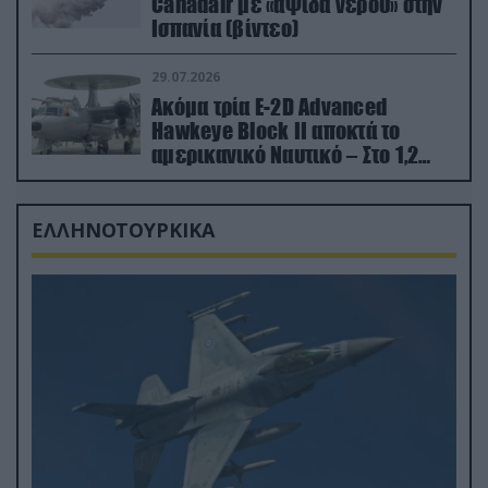
Canadair με «αψίδα νερού» στην
Ισπανία (βίντεο)
29.07.2026
Ακόμα τρία E-2D Advanced
Hawkeye Block II αποκτά το
αμερικανικό Ναυτικό – Στο 1,2
δισ.δολάρια το κόστος
ΕΛΛΗΝΟΤΟΥΡΚΙΚΑ