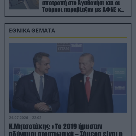
αποτροπή στο Αγαθονήσι και οι
Τούρκοι παραβίαζαν με ΑΦΝΣ και
drone
ΕΘΝΙΚΑ ΘΕΜΑΤΑ
24.07.2026 | 22:02
Κ.Μητσοτάκης: «Το 2019 ήμασταν
αδύναμοι στρατιωτικά – Σήμερα είναι η