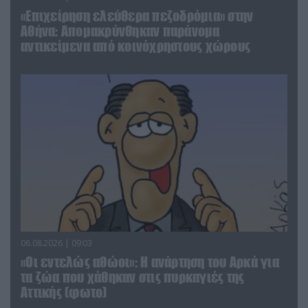
«Επιχείρηση ελεύθερα πεζοδρόμια» στην
Αθήνα: Απομακρύνθηκαν παράνομα
αντικείμενα από κοινόχρηστους χώρους
06.08.2026 | 09:03
«Οι εντελώς αθώοι»: Η ανάρτηση του Αρκά για
τα ζώα που χάθηκαν στις πυρκαγιές της
Αττικής (φωτο)