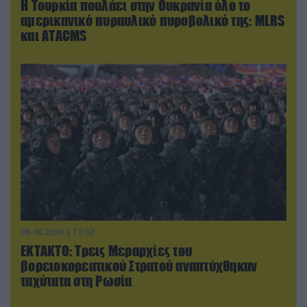
Η Τουρκία πουλάει στην Ουκρανία όλο το
αμερικανικό πυραυλικό πυροβολικό της: MLRS
και ΑΤΑCMS
08.08.2026 | 17:02
ΕΚΤΑΚΤΟ: Τρεις Μεραρχίες του
βορειοκορεατικού Στρατού αναπτύχθηκαν
ταχύτατα στη Ρωσία