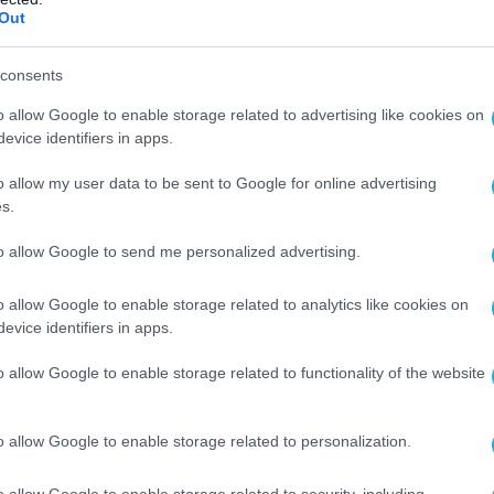
Out
ρου Ισαάκ Χέρτσογκ στον Ερντογάν, δείχνουν
 σχέδιο πέτυχε.
consents
 ήταν ακόμα πρωθυπουργός ο Ερντογάν το
o allow Google to enable storage related to advertising like cookies on
 με τον… γραμματέα του.
evice identifiers in apps.
o allow my user data to be sent to Google for online advertising
ούμε πως το Ισραήλ πέτυχε να εξομαλύνει τις
s.
ία σειρά από αραβικές χώρες λόγω του ότι
ναντήθηκε μαζί τους, για πρώτη φορά, επί
to allow Google to send me personalized advertising.
υς.
o allow Google to enable storage related to analytics like cookies on
γιναν επειδή ήταν πρωθυπουργός ο
evice identifiers in apps.
οποίου ιδέα ήταν και ο αγωγός East Med ο
o allow Google to enable storage related to functionality of the website
ε που απομακρύνθηκε από την πρωθυπουργία
εράσει στις δεύτερες ειδήσεις με έντεχνο
o allow Google to enable storage related to personalization.
o allow Google to enable storage related to security, including