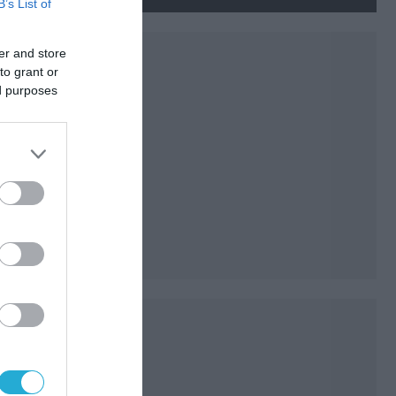
νεκρούς και τραυματίες
B’s List of
(βίντεο)
er and store
to grant or
ed purposes