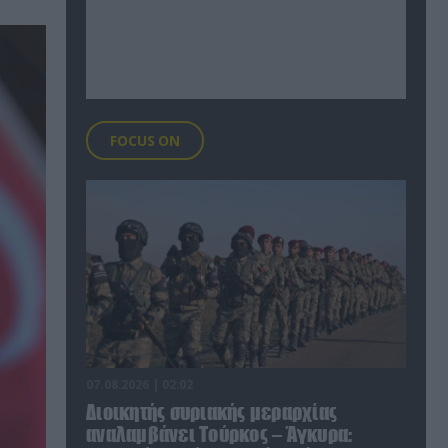
FOCUS ON
07.08.2026 | 02:02
Διοικητής συριακής μεραρχίας
αναλαμβάνει Τούρκος – Άγκυρα: