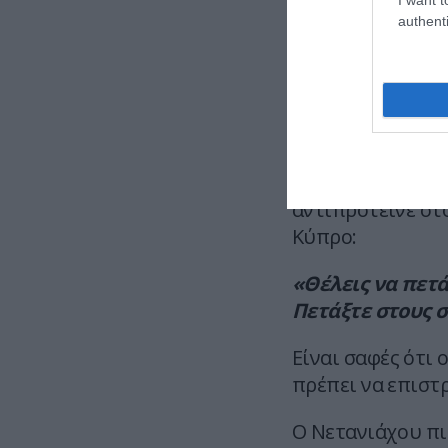
Ακόμα και το γεγο
authenti
αφορμή την κρά
επίθεση κατά τω
«Μην πετάτε στ
«Ούτε για διακοπ
Η Τουρκία
«είνα
αντιπρότεινε στο
Κύπρο:
«Θέλεις να πετά
Πετάξτε στους 
Είναι σαφές ότι
πρέπει να επιστρ
Ο Νετανιάχου πι