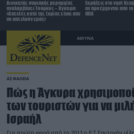
Διοικητής συριακής μεραρχίας
Εκρήξεις στο νησί Κεσ
αναλαμβάνει Τούρκος – Άγκυρα:
αν προέρχονται από το 
«Απειλές κατά της Συρίας είναι σαν
ΗΠΑ
να απειλούν εμάς»
ΑΜΥΝΑ
ΑΣΦΑΛΕΙΑ
Πώς η Άγκυρα χρησιμοπο
των τουριστών για να μιλή
Ισραήλ
Για πρώτη φορά από το 2013 ο Ρ.Τ.Ερντογάν μίλ