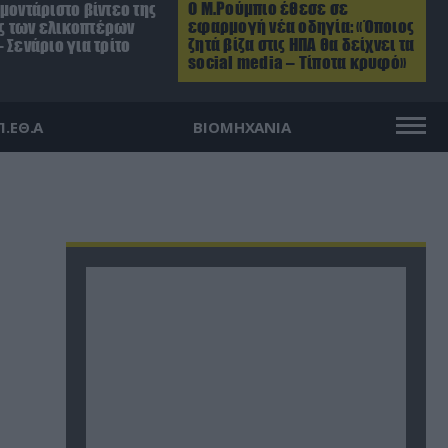
Ο Μ.Ρούμπιο έθεσε σε
μοντάριστο βίντεο της
εφαρμογή νέα οδηγία: «Όποιος
 των ελικοπτέρων
ζητά βίζα στις ΗΠΑ θα δείχνει τα
 Σενάριο για τρίτο
social media – Τίποτα κρυφό»
Π.ΕΘ.Α
ΒΙΟΜΗΧΑΝΙΑ