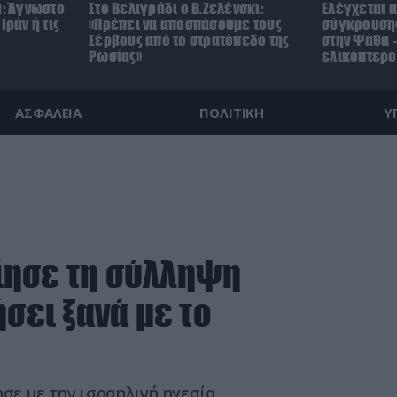
μ: Άγνωστο
Στο Βελιγράδι ο Β.Ζελένσκι:
Ελέγχεται α
Ιράν ή τις
«Πρέπει να αποσπάσουμε τους
σύγκρουσης
Σέρβους από το στρατόπεδο της
στην Ψάθα –
Ρωσίας»
ελικόπτερο
ΑΣΦΑΛΕΙΑ
ΠΟΛΙΤΙΚΗ
Υ
ίησε τη σύλληψη
σει ξανά με το
ησε με την ισραηλινή ηγεσία