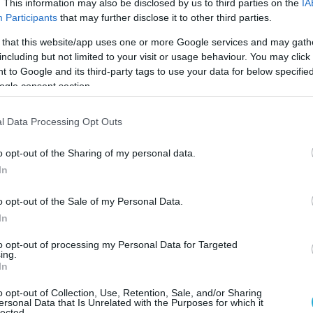
. This information may also be disclosed by us to third parties on the
IA
την Τουρκία κατηγορούμενοι για
Participants
that may further disclose it to other third parties.
ιδή φωτογράφισαν το προεδρικό μέγαρο του
 that this website/app uses one or more Google services and may gath
including but not limited to your visit or usage behaviour. You may click 
 to Google and its third-party tags to use your data for below specifi
τήθηκε περισσότερο από μία εβδομάδα
ogle consent section.
κές Αρχές αλλά στην πραγματικότητα οι
χέδιο για αυτό.
l Data Processing Opt Outs
ν ήταν να δημιουργήσουν την ευκαιρία
o opt-out of the Sharing of my personal data.
συνομιλίες με την νυν ισραηλινή ηγεσία.
In
του γεγονότος ο Τούρκος
o opt-out of the Sale of my Personal Data.
In
άν κατάφερε να συνομιλήσει στο τηλέφωνο
θυπουργό, κάτι που είχε να γίνει από το
to opt-out of processing my Personal Data for Targeted
ing.
γηθεί τηλεφώνημα όλο αβρότητες του
In
 πρόεδρο του Ισραήλ.
o opt-out of Collection, Use, Retention, Sale, and/or Sharing
ersonal Data that Is Unrelated with the Purposes for which it
των Ισραηλινών προς την Τουρκία, ιδίως τα
lected.