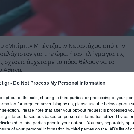
υ «Μπίμπι» Μπέντζαμιν Νετανιάχου από την
υλάχιστον για την ώρα, ήταν πλήγμα για τις
ς σχέσεις άσχετα με το πόσο θέλουν να το
ν Αθήνα.
κυριολεκτικά απεχθάνεται τον Τούρκο
t.gr -
Do Not Process My Personal Information
τογάν και όσο αυτός βρίσκονταν στην εξουσία
to opt-out of the sale, sharing to third parties, or processing of your per
ίπτωση της παραμικής επανπροσέγγισης
formation for targeted advertising by us, please use the below opt-out s
ι Τουρκίας.
r selection. Please note that after your opt-out request is processed y
eing interest-based ads based on personal information utilized by us or
ς πονηροί την Πέμπτη το πρωί επέστρεψαν
disclosed to third parties prior to your opt-out. You may separately opt-
 δύο Ισραηλινούς τουρίστες που
losure of your personal information by third parties on the IAB’s list of