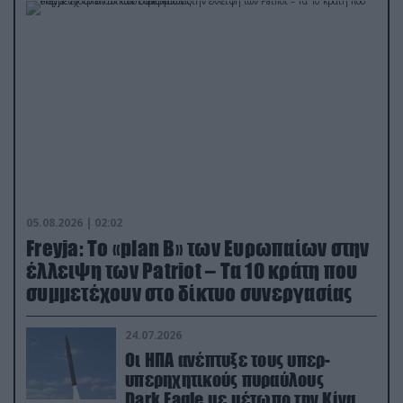
05.08.2026 | 02:02
Freyja: Το «plan Β» των Ευρωπαίων στην
έλλειψη των Patriot – Τα 10 κράτη που
συμμετέχουν στο δίκτυο συνεργασίας
24.07.2026
Οι ΗΠΑ ανέπτυξε τους υπερ-
υπερηχητικούς πυραύλους
Dark Eagle με μέτωπο την Κίνα