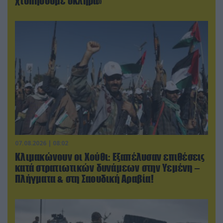
χτυπήσουμε σκληρά»
07.08.2026 | 08:02
Κλιμακώνουν οι Χούθι: Eξαπέλυσαν επιθέσεις
κατά στρατιωτικών δυνάμεων στην Υεμένη –
Πλήγματα & στη Σαουδική Αραβία!