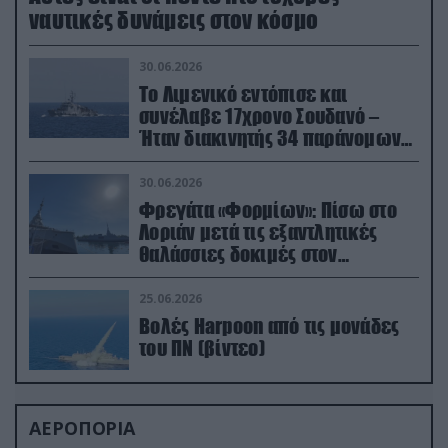
ναυτικές δυνάμεις στον κόσμο
30.06.2026
Το Λιμενικό εντόπισε και
συνέλαβε 17χρονο Σουδανό –
Ήταν διακινητής 34 παράνομων
μεταναστών
30.06.2026
Φρεγάτα «Φορμίων»: Πίσω στο
Λοριάν μετά τις εξαντλητικές
θαλάσσιες δοκιμές στον
απαιτητικό Βισκαϊκό
25.06.2026
Βολές Harpoon από τις μονάδες
του ΠΝ (βίντεο)
ΑΕΡΟΠΟΡΙΑ