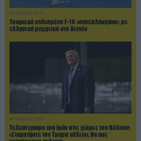
07.08.2026 | 00:02
Τουρκικά οπλισμένα F-16 «συνεπλάκησαν» με
ελληνικά μαχητικά στο Αιγαίο
06.08.2026 | 21:02
Τελεσίγραφο του Ιράν στις χώρες του Κόλπου:
«Σταματήστε τον Τραμπ αλλιώς θα σας