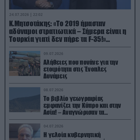
24.07.2026 | 22:02
Κ.Μητσοτάκης: «Το 2019 ήμασταν
αδύναμοι στρατιωτικά – Σήμερα είναι η
Τουρκία γιατί δεν πήρε τα F-35!»
(βίντεο)
09.07.2026
Αλήθειες που πονάνε για την
ετοιμότητα στις Ένοπλες
Δυνάμεις
08.07.2026
Το βιβλίο γεωγραφίας
εμφανίζει την Κύπρο και στην
Ασία! – Αναγνώρισαν τα
κατεχόμενα; (φωτο)
04.07.2026
Η γελοία κυβερνητική