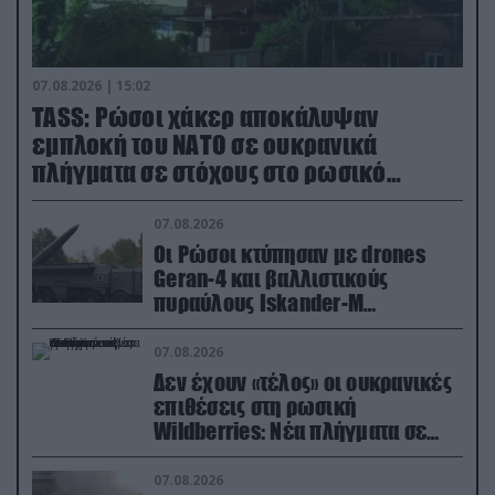
07.08.2026 | 15:02
TASS: Ρώσοι χάκερ αποκάλυψαν
εμπλοκή του ΝΑΤΟ σε ουκρανικά
πλήγματα σε στόχους στο ρωσικό
έδαφος!
07.08.2026
Οι Ρώσοι κτύπησαν με drones
Geran-4 και βαλλιστικούς
πυραύλους Iskander-M
ουκρανικό τρένο με στρατιωτικό
εξοπλισμό
07.08.2026
Δεν έχουν «τέλος» οι ουκρανικές
επιθέσεις στη ρωσική
Wildberries: Νέα πλήγματα σε
εγκαταστάσεις στα Ουράλια
07.08.2026