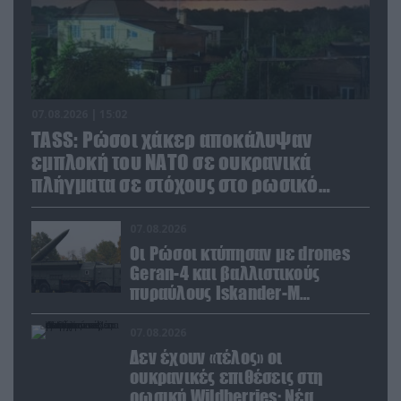
07.08.2026 | 15:02
TASS: Ρώσοι χάκερ αποκάλυψαν
εμπλοκή του ΝΑΤΟ σε ουκρανικά
πλήγματα σε στόχους στο ρωσικό
έδαφος!
07.08.2026
Οι Ρώσοι κτύπησαν με drones
Geran-4 και βαλλιστικούς
πυραύλους Iskander-M
ουκρανικό τρένο με
στρατιωτικό εξοπλισμό
07.08.2026
Δεν έχουν «τέλος» οι
ουκρανικές επιθέσεις στη
ρωσική Wildberries: Νέα