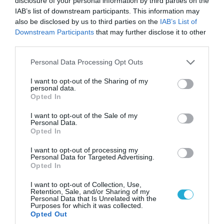
disclosure of your personal information by third parties on the
IAB’s list of downstream participants. This information may
also be disclosed by us to third parties on the
IAB’s List of
Downstream Participants
that may further disclose it to other
third parties.
Please note that this website/app uses one or more Google
Personal Data Processing Opt Outs
services and may gather and store information including but
not limited to your visit or usage behaviour. You may click to
I want to opt-out of the Sharing of my
personal data.
grant or deny consent to Google and its third-party tags to
Opted In
use your data for below specified purposes in below Google
06.08.2026 | 09:03
consent section.
I want to opt-out of the Sale of my
«Οι εντελώς αθώοι»: Η ανάρτηση του Αρκά για
Personal Data.
τα ζώα που χάθηκαν στις πυρκαγιές της
Opted In
Αττικής (φωτο)
I want to opt-out of processing my
Personal Data for Targeted Advertising.
Opted In
I want to opt-out of Collection, Use,
Retention, Sale, and/or Sharing of my
Personal Data that Is Unrelated with the
Purposes for which it was collected.
Opted Out