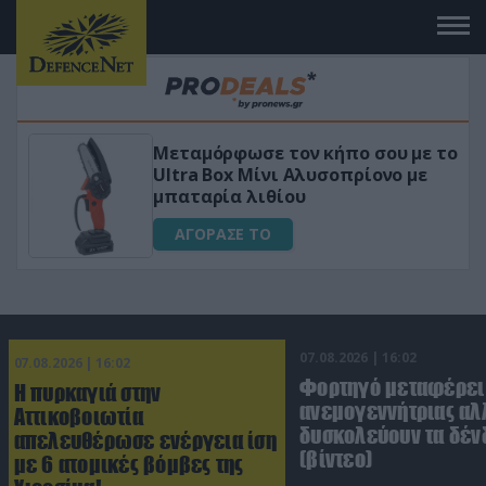
Μεταμόρφωσε τον κήπο σου με το
Ultra Box Μίνι Αλυσοπρίονο με
μπαταρία λιθίου
ΑΓΟΡΑΣΕ ΤΟ
07.08.2026 | 16:02
07.08.2026 | 16:02
Φορτηγό μεταφέρει
Η πυρκαγιά στην
ανεμογεννήτριας αλ
Αττικοβοιωτία
δυσκολεύουν τα δέν
απελευθέρωσε ενέργεια ίση
(βίντεο)
με 6 ατομικές βόμβες της