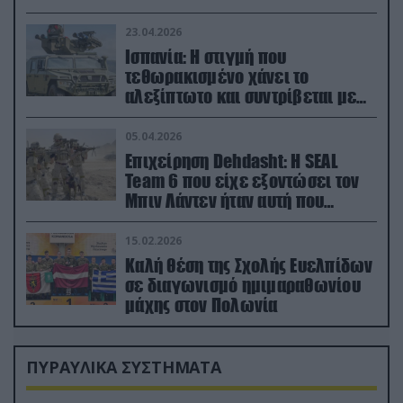
23.04.2026
Ισπανία: Η στιγμή που
τεθωρακισμένο χάνει το
αλεξίπτωτο και συντρίβεται με
ορμή στο έδαφος (βίντεο)
05.04.2026
Επιχείρηση Dehdasht: Η SEAL
Team 6 που είχε εξοντώσει τον
Μπιν Λάντεν ήταν αυτή που
διέσωσε τον πιλότο του F-15
15.02.2026
Καλή θέση της Σχολής Ευελπίδων
σε διαγωνισμό ημιμαραθωνίου
μάχης στον Πολωνία
ΠΥΡΑΥΛΙΚΑ ΣΥΣΤΗΜΑΤΑ