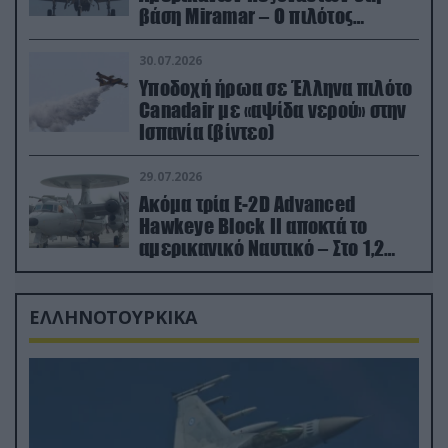
βάση Miramar – Ο πιλότος
εκτινάχθηκε εγκαίρως
30.07.2026
Υποδοχή ήρωα σε Έλληνα πιλότο
Canadair με «αψίδα νερού» στην
Ισπανία (βίντεο)
29.07.2026
Ακόμα τρία E-2D Advanced
Hawkeye Block II αποκτά το
αμερικανικό Ναυτικό – Στο 1,2
δισ.δολάρια το κόστος
ΕΛΛΗΝΟΤΟΥΡΚΙΚΑ