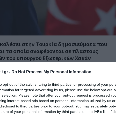
οκαλέσει στην Τουρκία δημοσιεύματα που
ι τα οποία αναφέρονται σε πλαστούς
ών του υπουργού Εξωτερικών Χακάν
 κυβέρνηση να τα διαψεύδει.
t.gr -
Do Not Process My Personal Information
μενο προπτυχιακό δίπλωμα στις ΗΠΑ μέχρι
στο Bilkent, η υπόθεση έχει μετατραπεί σε
to opt-out of the sale, sharing to third parties, or processing of your per
formation for targeted advertising by us, please use the below opt-out s
 που πλήττει την εικόνα της Άγκυρας στο
r selection. Please note that after your opt-out request is processed y
 εξωτερικό.
eing interest-based ads based on personal information utilized by us or
disclosed to third parties prior to your opt-out. You may separately opt-
φορά τον υπουργό Εξωτερικών της Τουρκίας,
losure of your personal information by third parties on the IAB’s list of