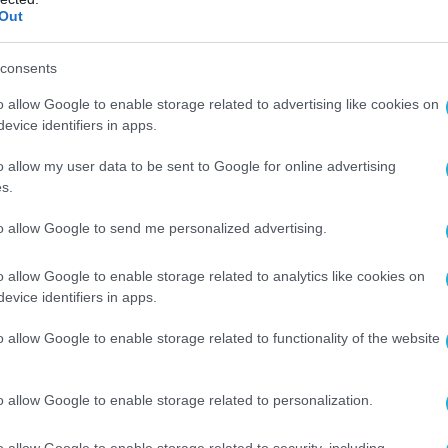
Out
 βουλευτής του CHP Μουράτ Εμίρ αποκάλυψε
 περιλαμβάνεται στη λίστα ισοτιμίας του
consents
ατης Εκπαίδευσης (YÖK). Προκάλεσε μάλιστα
o allow Google to enable storage related to advertising like cookies on
 παρουσιάσει επίσημο έγγραφο αναγνώρισης,
evice identifiers in apps.
ε.
o allow my user data to be sent to Google for online advertising
υργείο Εξωτερικών και το Κέντρο
s.
Παραπληροφόρησης απέρριψαν τις
to allow Google to send me personalized advertising.
ντας λόγο για «εκστρατεία λάσπης» από το
μοσίευσαν μάλιστα έγγραφο του YÖK που,
o allow Google to enable storage related to analytics like cookies on
υν, επιβεβαιώνει τη νομιμότητα των τίτλων
evice identifiers in apps.
ιντάν.
o allow Google to enable storage related to functionality of the website
ολίτευση συνδέει την υπόθεση με το
μα αξιοκρατίας στη χώρα.
o allow Google to enable storage related to personalization.
ει ολοένα και μεγαλύτερες διαστάσεις, καθώς
o allow Google to enable storage related to security, including