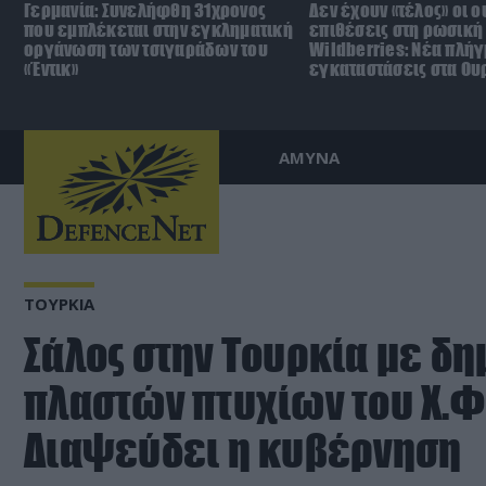
Γερμανία: Συνελήφθη 31χρονος
Δεν έχουν «τέλος» οι 
που εμπλέκεται στην εγκληματική
επιθέσεις στη ρωσική
οργάνωση των τσιγαράδων του
Wildberries: Νέα πλήγ
«Έντικ»
εγκαταστάσεις στα Ου
ΑΜΥΝΑ
ΤΟΥΡΚΙΑ
Σάλος στην Τουρκία με δ
πλαστών πτυχίων του Χ.Φ
Διαψεύδει η κυβέρνηση