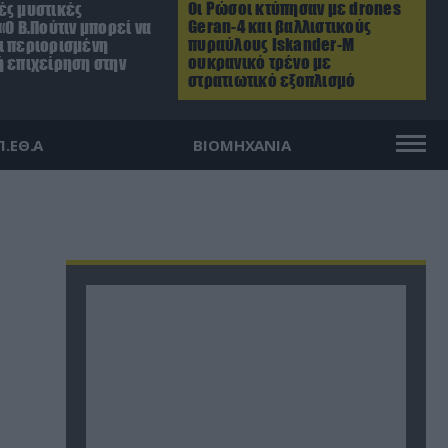
Οι Ρώσοι κτύπησαν με drones
ές μυστικές
Geran-4 και βαλλιστικούς
«Ο Β.Πούτιν μπορεί να
πυραύλους Iskander-M
ι περιορισμένη
ουκρανικό τρένο με
ή επιχείρηση στην
στρατιωτικό εξοπλισμό
Π.ΕΘ.Α
ΒΙΟΜΗΧΑΝΙΑ