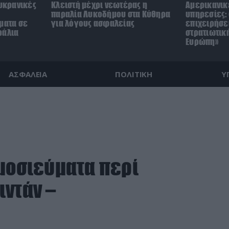
ουκρανικές
Κλειστή μέχρι νεωτέρας η
Αμερικανικ
παραλία Λυκοδήμου στα Κύθηρα
υπηρεσίες: 
ματα σε
για λόγους ασφαλείας
επιχειρήσε
ράλια
στρατιωτικ
Ευρώπη»
ΑΣΦΑΛΕΙΑ
ΠΟΛΙΤΙΚΗ
Υ
ημοσιεύματα περί
ιντάν –