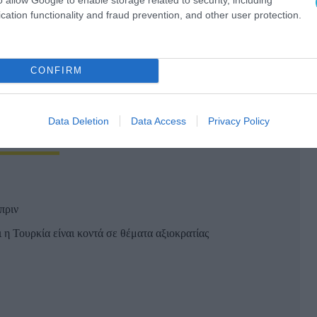
ε πρόσφατο σκάνδαλο πλαστογραφιών, στο
cation functionality and fraud prevention, and other user protection.
να εμπλέκονται 35 άτομα με πλαστά πτυχία σε
θέσεις.
CONFIRM
Σ ΚΥΒΕΡΝΗΣΗΣ
ΠΛΑΣΤΑ ΠΤΥΧΙΑ
Χ.ΦΙΝΤΑΝ
Data Deletion
Data Access
Privacy Policy
Ο ΑΡΘΡΟ