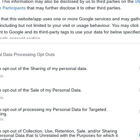
κίνησε να παίρνει διαστάσεις λίγους μήνες
. This information may also be disclosed by us to third parties on the
IA
Participants
that may further disclose it to other third parties.
ό του από τον Ρετζέπ Ταγίπ Ερντογάν, τον
. Μέσα ενημέρωσης, όπως το News About
 that this website/app uses one or more Google services and may gath
including but not limited to your visit or usage behaviour. You may click 
δη εκφράσει αμφιβολίες για την ακαδημαϊκή
 to Google and its third-party tags to use your data for below specifi
ακτηρίζοντας τις μεταπτυχιακές του εργασίες
ogle consent section.
 Bilkent «κομμένες και ραμμένες» για την
ς μυστικές υπηρεσίες και αφήνοντας υπόνοιες
l Data Processing Opt Outs
αν από τον ίδιο.
o opt-out of the Sharing of my personal data.
όμβα» ήρθε το 2025, όταν ο δημοσιογράφος
In
 Εμρέ Ουσλού αμφισβήτησε το ίδιο το
o opt-out of the Sale of my Personal Data.
λωμα του Χ.Φιντάν στις ΗΠΑ. Ο υπουργός
In
αποφοίτησε με Bachelor of Science στις
μες από το University of Maryland University
to opt-out of processing my Personal Data for Targeted
ing.
 Ωστόσο, εκείνη την περίοδο το πανεπιστήμιο
In
ιο πρόγραμμα, παρά μόνο Bachelor of Arts
o opt-out of Collection, Use, Retention, Sale, and/or Sharing
Επιστήμες.
ersonal Data that Is Unrelated with the Purposes for which it
lected.