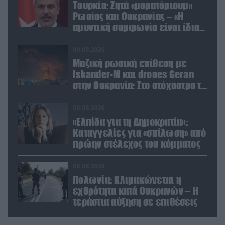
Τουρκία: Ζητά «μορατόριουμ»
Ρωσίας και Ουκρανίας – «Η
αμυντική συμφωνία είναι ίδια
με το άρθρο 5 του ΝΑΤΟ» (upd)
09.08.2026
Μαζική ρωσική επίθεση με
Iskander-M και drones Geran
στην Ουκρανία: Στο στόχαστρο το
εργοστάσιο των Flamingo
08.08.2026
«Ελπίδα για τη Δημοκρατία»:
Καταγγελίες για «σπίλωση» από
πρώην στέλεχος του κόμματος
08.08.2026
Πολωνία: Κλιμακώνεται η
εχθρότητα κατά Ουκρανών – Η
τεράστια αύξηση σε επιθέσεις