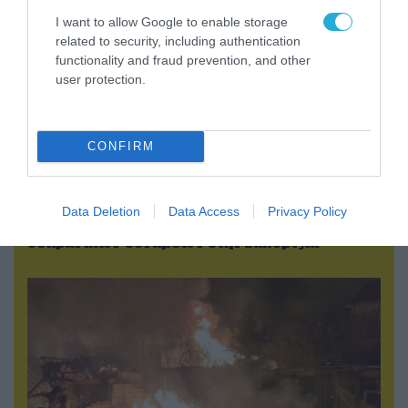
I want to allow Google to enable storage
related to security, including authentication
functionality and fraud prevention, and other
user protection.
CONFIRM
08.08.2026 | 13:02
Βίντεο: Ρωσική βόμβα FAB-3000 «εξαφανίζει
Data Deletion
Data Access
Privacy Policy
από τον χάρτη» σημείο διέλευσης των
ουκρανικών δυνάμεων στην Ζαπορίζια