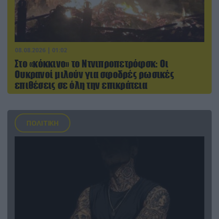
08.08.2026 | 01:02
Στο «κόκκινο» το Ντνιπροπετρόφσκ: Οι
Ουκρανοί μιλούν για σφοδρές ρωσικές
επιθέσεις σε όλη την επικράτεια
ΠΟΛΙΤΙΚΗ