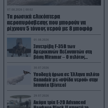
07.08.2026 | 00:02
Τα ρωσικά ελικόπτερα
αεροπυρόσβεσης που μπορούν να
ρίχνουν 5 τόνους νερού με 8 μποφόρ
01.08.2026
Συνετρίβη F-35B των
Αμερικανών Πεζοναυτών στη
βάση Miramar – Ο πιλότος
εκτινάχθηκε εγκαίρως
30.07.2026
Υποδοχή ήρωα σε Έλληνα πιλότο
Canadair με «αψίδα νερού» στην
Ισπανία (βίντεο)
29.07.2026
Ακόμα τρία E-2D Advanced
Hawkeye Block II αποκτά το