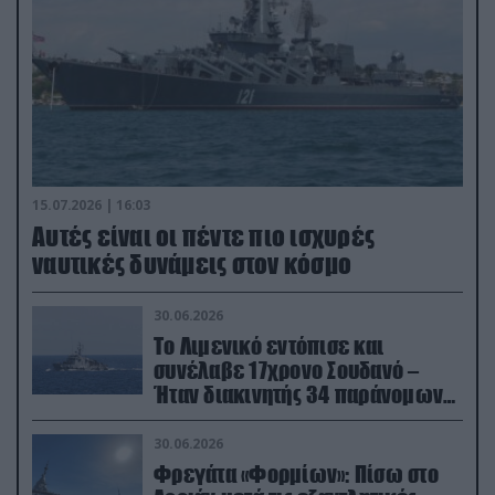
15.07.2026 | 16:03
Aυτές είναι οι πέντε πιο ισχυρές
ναυτικές δυνάμεις στον κόσμο
30.06.2026
Το Λιμενικό εντόπισε και
συνέλαβε 17χρονο Σουδανό –
Ήταν διακινητής 34 παράνομων
μεταναστών
30.06.2026
Φρεγάτα «Φορμίων»: Πίσω στο