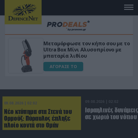
 το
«Μαγική» φόρμουλα τριβόλι + VIP
για αύξηση της λίμπιντο
ΑΓΟΡΑΣΕ ΤΟ
09.08.2026 | 02:02
09.08.2026 | 02:02
Ισραηλινές δυνάμεις
Νέο κτύπημα στα Στενά του
σε χωριό του νότιου
Ορμούζ: Πύραυλος έπληξε
πλοίο κοντά στο Ομάν