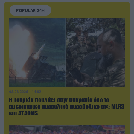
POPULAR 24H
08.08.2026 | 14:02
Η Τουρκία πουλάει στην Ουκρανία όλο το
αμερικανικό πυραυλικό πυροβολικό της: MLRS
και ΑΤΑCMS