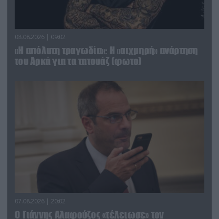
08.08.2026 | 09:02
«Η απόλυτη τραγωδία»: Η «αιχμηρή» ανάρτηση
του Αρκά για τα τατουάζ (φωτο)
07.08.2026 | 20:02
Ο Γιάννης Αλαφούζος «τέλειωσε» τον