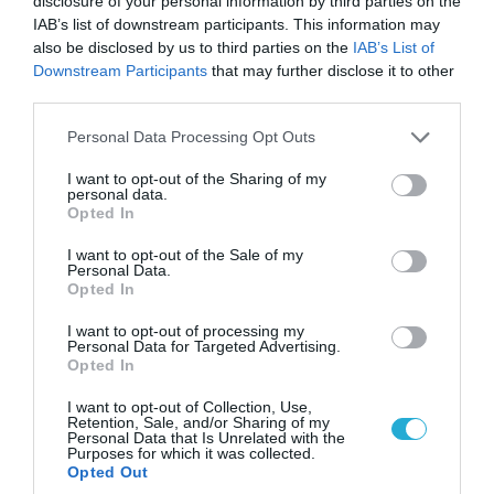
disclosure of your personal information by third parties on the
IAB’s list of downstream participants. This information may
08.08.2026 | 14:02
also be disclosed by us to third parties on the
IAB’s List of
«Φώτισε» το Κίεβο μετά από χτύπημα με
Downstream Participants
that may further disclose it to other
υπερηχητικό 3M22 Zircon: Σοκαρισμένος
third parties.
Ουκρανός κατέγραψε τη στιγμή (βίντεο)
Please note that this website/app uses one or more Google
Personal Data Processing Opt Outs
services and may gather and store information including but
not limited to your visit or usage behaviour. You may click to
I want to opt-out of the Sharing of my
personal data.
grant or deny consent to Google and its third-party tags to
Opted In
use your data for below specified purposes in below Google
consent section.
I want to opt-out of the Sale of my
Personal Data.
Opted In
I want to opt-out of processing my
Personal Data for Targeted Advertising.
Opted In
I want to opt-out of Collection, Use,
Retention, Sale, and/or Sharing of my
08.08.2026 | 09:02
Personal Data that Is Unrelated with the
Purposes for which it was collected.
«Η απόλυτη τραγωδία»: Η «αιχμηρή» ανάρτηση
Opted Out
του Αρκά για τα τατουάζ (φωτο)