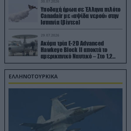
30.07.2026
Υποδοχή ήρωα σε Έλληνα πιλότο
Canadair με «αψίδα νερού» στην
Ισπανία (βίντεο)
29.07.2026
Ακόμα τρία E-2D Advanced
Hawkeye Block II αποκτά το
αμερικανικό Ναυτικό – Στο 1,2
δισ.δολάρια το κόστος
ΕΛΛΗΝΟΤΟΥΡΚΙΚΑ