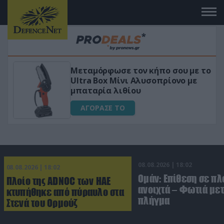
Μεταμόρφωσε τον κήπο σου με το
ικό
Ultra Box Μίνι Αλυσοπρίονο με
μπαταρία λιθίου
ΑΓΟΡΑΣΕ ΤΟ
08.08.2026 | 18:02
08.08.2026 | 18:02
Ομάν: Επίθεση σε πλ
Πλοίο της ADNOC των ΗΑΕ
ανοιχτά – Φωτιά με
κτυπήθηκε από πύραυλο στα
πλήγμα
Στενά του Ορμούζ