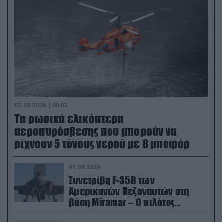
07.08.2026 | 00:02
Τα ρωσικά ελικόπτερα
αεροπυρόσβεσης που μπορούν να
ρίχνουν 5 τόνους νερού με 8 μποφόρ
01.08.2026
Συνετρίβη F-35B των
Αμερικανών Πεζοναυτών στη
βάση Miramar – Ο πιλότος
εκτινάχθηκε εγκαίρως