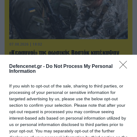
07.08.2026 | 18:02
«Κεραυνοί» της ρωσικής Βοστόκ κατέκαψαν
εξοπλισμό των ΗΠΑ με Ουκρανούς και
Αμερικανούς μισθοφόρους – Δείτε βίντεο
Defencenet.gr -
Do Not Process My Personal
Information
If you wish to opt-out of the sale, sharing to third parties, or
processing of your personal or sensitive information for
targeted advertising by us, please use the below opt-out
section to confirm your selection. Please note that after your
opt-out request is processed you may continue seeing
interest-based ads based on personal information utilized by
us or personal information disclosed to third parties prior to
your opt-out. You may separately opt-out of the further