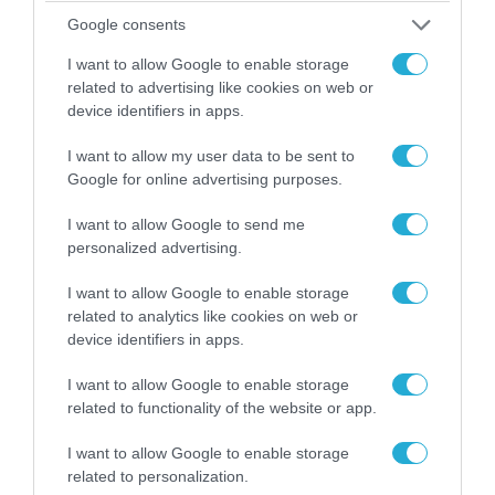
αντεπίθεση στο Κολομίγτσι: Δείτε το πριν & το
Google consents
μετά της προσπάθειάς τους (βίντεο)
I want to allow Google to enable storage
related to advertising like cookies on web or
device identifiers in apps.
I want to allow my user data to be sent to
Google for online advertising purposes.
I want to allow Google to send me
personalized advertising.
I want to allow Google to enable storage
related to analytics like cookies on web or
device identifiers in apps.
08.08.2026 | 09:02
«Η απόλυτη τραγωδία»: Η «αιχμηρή» ανάρτηση
I want to allow Google to enable storage
του Αρκά για τα τατουάζ (φωτο)
related to functionality of the website or app.
I want to allow Google to enable storage
related to personalization.