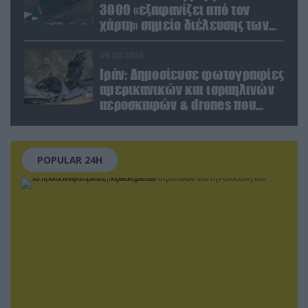
3000 «εξαφανίζει από τον
χάρτη» σημείο διέλευσης των
ουκρανικών δυνάμεων στην
Ζαπορίζια
08.08.2026
Ιράν: Δημοσίευσε φωτογραφίες
αμερικανικών και ισραηλινών
αεροσκαφών & drones που
καταρρίφθηκαν
POPULAR 24H