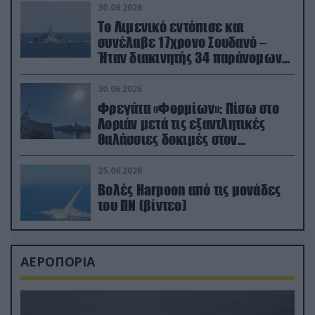
30.06.2026
Το Λιμενικό εντόπισε και
συνέλαβε 17χρονο Σουδανό –
Ήταν διακινητής 34 παράνομων
μεταναστών
30.06.2026
Φρεγάτα «Φορμίων»: Πίσω στο
Λοριάν μετά τις εξαντλητικές
θαλάσσιες δοκιμές στον
απαιτητικό Βισκαϊκό
25.06.2026
Βολές Harpoon από τις μονάδες
του ΠΝ (βίντεο)
ΑΕΡΟΠΟΡΙΑ