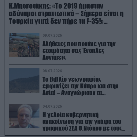
Κ.Μητσοτάκης: «Το 2019 ήμασταν
αδύναμοι στρατιωτικά – Σήμερα είναι η
Τουρκία γιατί δεν πήρε τα F-35!»
(βίντεο)
09.07.2026
Αλήθειες που πονάνε για την
ετοιμότητα στις Ένοπλες
Δυνάμεις
08.07.2026
Το βιβλίο γεωγραφίας
εμφανίζει την Κύπρο και στην
Ασία! – Αναγνώρισαν τα
κατεχόμενα; (φωτο)
04.07.2026
Η γελοία κυβερνητική
ανακοίνωση για την γκάφα του
γραφικού ΣΕΑ Θ.Ντόκου με τους
Ρώσους φαρσέρ