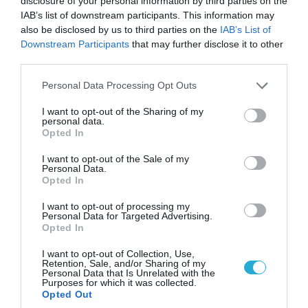
disclosure of your personal information by third parties on the
IAB’s list of downstream participants. This information may
also be disclosed by us to third parties on the
IAB’s List of
07.08.2026 | 20:02
Downstream Participants
that may further disclose it to other
Ο Γιάννης Αλαφούζος «τέλειωσε» τον
third parties.
Κωνσταντίνο Ζούλα από τον ΣΚΑΪ – Ο λόγος της
Please note that this website/app uses one or more Google
απομάκρυνσής του
Personal Data Processing Opt Outs
services and may gather and store information including but
not limited to your visit or usage behaviour. You may click to
I want to opt-out of the Sharing of my
personal data.
grant or deny consent to Google and its third-party tags to
Opted In
use your data for below specified purposes in below Google
consent section.
I want to opt-out of the Sale of my
Personal Data.
Opted In
I want to opt-out of processing my
Personal Data for Targeted Advertising.
Opted In
I want to opt-out of Collection, Use,
Retention, Sale, and/or Sharing of my
Personal Data that Is Unrelated with the
Purposes for which it was collected.
07.08.2026 | 19:02
Opted Out
Απετράπη το εγχείρημα Ουκρανών για