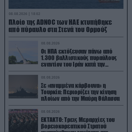
08.08.2026 | 18:02
Πλοίο της ADNOC των ΗΑΕ κτυπήθηκε
από πύραυλο στα Στενά του Ορμούζ
08.08.2026
Οι ΗΠΑ εκτόξευσαν πάνω από
1.300 βαλλιστικούς πυραύλους
εναντίον του Ιράν κατά την
διάρκεια του πολέμου
08.08.2026
Σε «αναμμένα κάρβουνα» η
Τουρκία: Περιορίζει την κίνηση
πλοίων από την Μαύρη Θάλασσα
08.08.2026
ΕΚΤΑΚΤΟ: Τρεις Μεραρχίες του
βορειοκορεατικού Στρατού