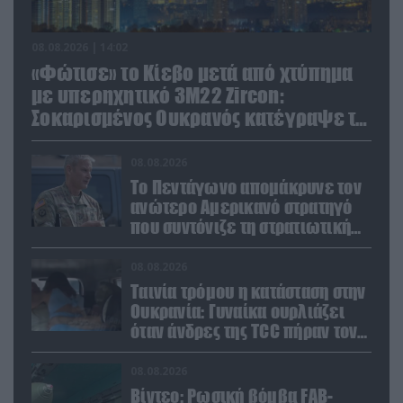
08.08.2026 | 14:02
«Φώτισε» το Κίεβο μετά από χτύπημα
με υπερηχητικό 3M22 Zircon:
Σοκαρισμένος Ουκρανός κατέγραψε τη
στιγμή (βίντεο)
08.08.2026
Το Πεντάγωνο απομάκρυνε τον
ανώτερο Αμερικανό στρατηγό
που συντόνιζε τη στρατιωτική
βοήθεια προς την Ουκρανία
08.08.2026
Ταινία τρόμου η κατάσταση στην
Ουκρανία: Γυναίκα ουρλιάζει
όταν άνδρες της TCC πήραν τον
σύντροφό της (βίντεο)
08.08.2026
Βίντεο: Ρωσική βόμβα FAB-