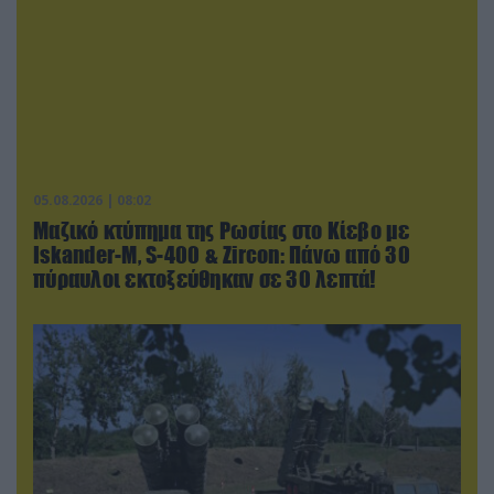
05.08.2026 | 08:02
Μαζικό κτύπημα της Ρωσίας στο Κίεβο με
Iskander-Μ, S-400 & Zircon: Πάνω από 30
πύραυλοι εκτοξεύθηκαν σε 30 λεπτά!