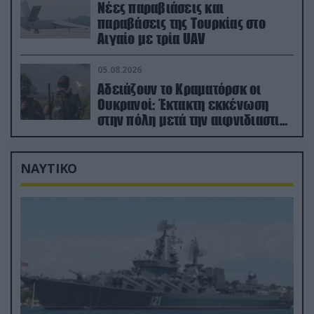
Νέες παραβιάσεις και
παραβάσεις της Τουρκίας στο
Αιγαίο με τρία UAV
05.08.2026
Αδειάζουν το Κραματόρσκ οι
Ουκρανοί: Έκτακτη εκκένωση
στην πόλη μετά την αιφνιδιαστική
προώθηση των Ρώσων (βίντεο)
ΝΑΥΤΙΚΟ