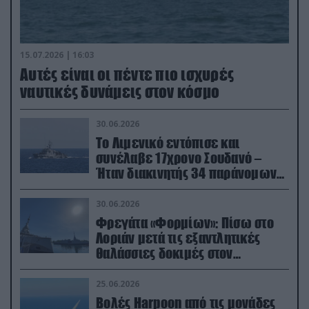
15.07.2026 | 16:03
Aυτές είναι οι πέντε πιο ισχυρές
ναυτικές δυνάμεις στον κόσμο
30.06.2026
Το Λιμενικό εντόπισε και
συνέλαβε 17χρονο Σουδανό –
Ήταν διακινητής 34 παράνομων
μεταναστών
30.06.2026
Φρεγάτα «Φορμίων»: Πίσω στο
Λοριάν μετά τις εξαντλητικές
θαλάσσιες δοκιμές στον
απαιτητικό Βισκαϊκό
25.06.2026
Βολές Harpoon από τις μονάδες