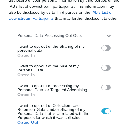
disclosure of your personal information by third parties on the
05.08.2026 | 20:02
IAB’s list of downstream participants. This information may
Αναδιάταξη για τον ρωσικό Στρατό στο
also be disclosed by us to third parties on the
IAB’s List of
Ντονμπάς με εντολή Πούτιν: Οι αλλαγές στη
Downstream Participants
that may further disclose it to other
διοίκηση και πύραυλοι από τη Β.Κορέα
third parties.
Please note that this website/app uses one or more Google
Personal Data Processing Opt Outs
services and may gather and store information including but
not limited to your visit or usage behaviour. You may click to
I want to opt-out of the Sharing of my
personal data.
grant or deny consent to Google and its third-party tags to
Opted In
use your data for below specified purposes in below Google
consent section.
I want to opt-out of the Sale of my
Personal Data.
Opted In
I want to opt-out of processing my
Personal Data for Targeted Advertising.
Opted In
05.08.2026 | 22:02
I want to opt-out of Collection, Use,
Retention, Sale, and/or Sharing of my
Το Ομάν συμφώνησε ότι τα Στενά του Ορμούζ
Personal Data that Is Unrelated with the
είναι υπό ιρανική κυριαρχία και επιτεύχθηκε
Purposes for which it was collected.
συμφωνία
Opted Out