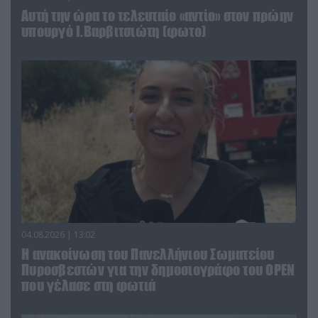
Αυτή την ώρα το τελευταίο «αντίο» στον πρώην
υπουργό Ι.Βαρβιτσιώτη (φωτο)
04.08.2026 | 13:02
Η ανακοίνωση του Πανελλήνιου Σωματείου
Πυροσβεστών για την δημοσιογράφο του OPEN
που γέλασε στη φωτιά