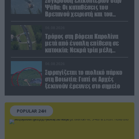
Σύγκρουση ελικοπτέρων στην
Ψάθα: Οι καταθέσεις του
Βρετανού χειριστή και του
Έλληνα πιλότου από το δεύτερο
μέσο
06.08.2026
Τρόμος στη βόρεια Καρολίνα
μετά από ένοπλη επίθεση σε
κατοικία: Νεκρά τρία μέλη
οικογένειας – 4 οι τραυματίες
(upd)
06.08.2026
Σφραγίζεται το αιολικό πάρκο
στη Βοιωτία: Γιατί οι Αρχές
ξεκινούν έρευνες στο σημείο
POPULAR 24H