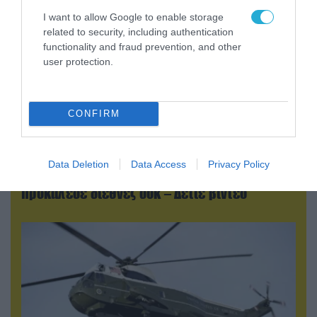
I want to allow Google to enable storage
related to security, including authentication
functionality and fraud prevention, and other
user protection.
CONFIRM
05.08.2026 | 20:02
Η Κίνα επέδειξε για πρώτη φορά την
Data Deletion
Data Access
Privacy Policy
αεροπορική πυρηνική της τριάδα και
προκάλεσε διεθνές σοκ – Δείτε βίντεο