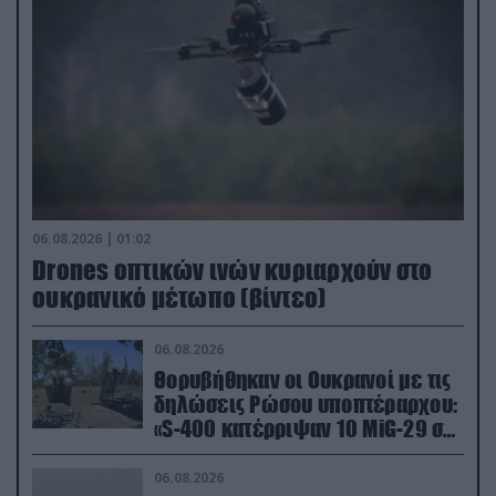
06.08.2026 | 01:02
Drones οπτικών ινών κυριαρχούν στο
ουκρανικό μέτωπο (βίντεο)
06.08.2026
Θορυβήθηκαν οι Ουκρανοί με τις
δηλώσεις Ρώσου υποπτέραρχου:
«S-400 κατέρριψαν 10 MiG-29 σε
μόλις μια μέρα!»
06.08.2026