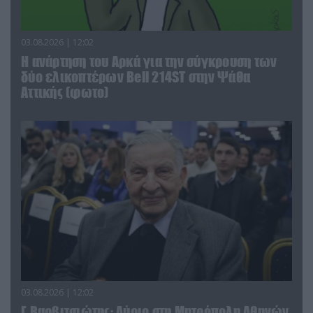
03.08.2026 | 12:02
Η ανάρτηση του Αρκά για την σύγκρουση των
δύο ελικοπτέρων Bell 214ST στην Ψάθα
Αττικής (φωτο)
03.08.2026 | 12:02
Γ.Βαρβιτσιώτης: Aύριο στη Μητρόπολη Αθηνών