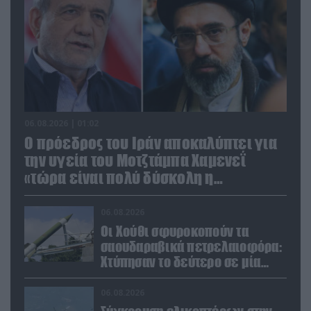
06.08.2026 | 01:02
Ο πρόεδρος του Ιράν αποκαλύπτει για
την υγεία του Μοτζτάμπα Χαμενεΐ
«τώρα είναι πολύ δύσκολη η
επικοινωνία»
06.08.2026
Οι Χούθι σφυροκοπούν τα
σαουδαραβικά πετρελαιοφόρα:
Χτύπησαν το δεύτερο σε μία
ημέρα στην Ερυθρά Θάλασσα
06.08.2026