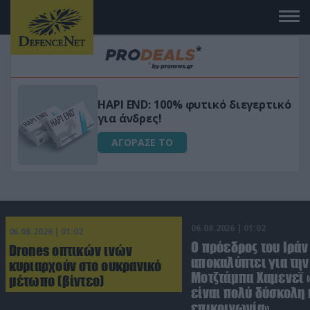
Μεταμόρφωσε τον κήπο σου με το
ικό
Ultra Box Μίνι Αλυσοπρίονο με
μπαταρία λιθίου
ΑΓΟΡΑΣΕ ΤΟ
06.08.2026 | 01:02
06.08.2026 | 01:02
Ο πρόεδρος του Ιράν
Drones οπτικών ινών
αποκαλύπτει για την
κυριαρχούν στο ουκρανικό
Μοτζτάμπα Χαμενεΐ 
μέτωπο (βίντεο)
είναι πολύ δύσκολη 
επικοινωνία»