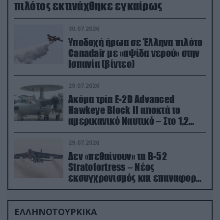
πιλότος εκτινάχθηκε εγκαίρως
30.07.2026
Υποδοχή ήρωα σε Έλληνα πιλότο
Canadair με «αψίδα νερού» στην
Ισπανία (βίντεο)
29.07.2026
Ακόμα τρία E-2D Advanced
Hawkeye Block II αποκτά το
αμερικανικό Ναυτικό – Στο 1,2
δισ.δολάρια το κόστος
29.07.2026
Δεν «πεθαίνουν» τα Β-52
Stratofortress – Νέος
εκσυγχρονισμός και επαναφορά
από τα «νεκροταφεία»
ΕΛΛΗΝΟΤΟΥΡΚΙΚΑ