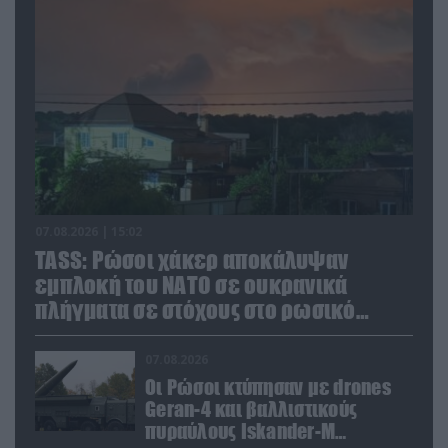
07.08.2026 | 15:02
TASS: Ρώσοι χάκερ αποκάλυψαν
εμπλοκή του ΝΑΤΟ σε ουκρανικά
πλήγματα σε στόχους στο ρωσικό
έδαφος!
07.08.2026
Οι Ρώσοι κτύπησαν με drones
Geran-4 και βαλλιστικούς
πυραύλους Iskander-M