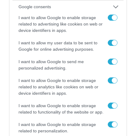
07.08.2026 | 08:02
Google consents
Οι ρωσικές δυνάμεις απέχουν μόλις 5 χλμ.
από Σλαβιάνσκ και Κραματόρσκ στο Ντονέτσκ
I want to allow Google to enable storage
related to advertising like cookies on web or
device identifiers in apps.
ΠΟΛΙΤΙΚΗ
I want to allow my user data to be sent to
Google for online advertising purposes.
I want to allow Google to send me
personalized advertising.
I want to allow Google to enable storage
related to analytics like cookies on web or
device identifiers in apps.
I want to allow Google to enable storage
related to functionality of the website or app.
06.08.2026 | 14:02
I want to allow Google to enable storage
related to personalization.
«Επιχείρηση ελεύθερα πεζοδρόμια» στην