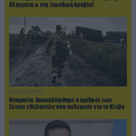
Πλήγματα & στη Σαουδική Αραβία!
06.08.2026 | 17:02
Ουκρανία: Αποκαλύφθηκε ο αριθμός των
ξένων εθελοντών που πολεμούν για το Κίεβο