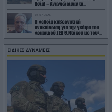
Ασία! – Αναγνώρισαν τα
κατεχόμενα; (φωτο)
04.07.2026
Η γελοία κυβερνητική
ανακοίνωση για την γκάφα του
γραφικού ΣΕΑ Θ.Ντόκου με τους
Ρώσους φαρσέρ
ΕΙΔΙΚΕΣ ΔΥΝΑΜΕΙΣ