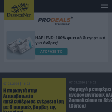
Μεταμόρφωσε τον κήπο σου με το
ικό
Ultra Box Μίνι Αλυσοπρίονο με
μπαταρία λιθίου
ΑΓΟΡΑΣΕ ΤΟ
07.08.2026 | 16:02
07.08.2026 | 16:02
Φορτηγό μεταφέρει
Η πυρκαγιά στην
ανεμογεννήτριας αλ
Αττικοβοιωτία
δυσκολεύουν τα δέν
απελευθέρωσε ενέργεια ίση
(βίντεο)
με 6 ατομικές βόμβες της