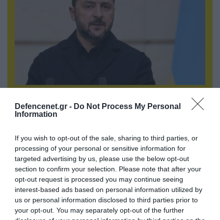
07.08.2026 | 02:02
Στο Βελιγράδι ο Β.Ζελένσκι: «Πρέπει να
Defencenet.gr -
Do Not Process My Personal
Information
αποσπάσουμε τους Σέρβους από το
στρατόπεδο της Ρωσίας»
If you wish to opt-out of the sale, sharing to third parties, or
processing of your personal or sensitive information for
targeted advertising by us, please use the below opt-out
section to confirm your selection. Please note that after your
opt-out request is processed you may continue seeing
interest-based ads based on personal information utilized by
us or personal information disclosed to third parties prior to
your opt-out. You may separately opt-out of the further