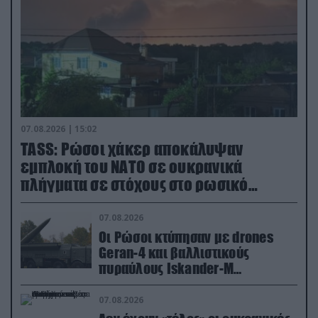
07.08.2026 | 15:02
TASS: Ρώσοι χάκερ αποκάλυψαν
εμπλοκή του ΝΑΤΟ σε ουκρανικά
πλήγματα σε στόχους στο ρωσικό
έδαφος!
07.08.2026
Οι Ρώσοι κτύπησαν με drones
Geran-4 και βαλλιστικούς
πυραύλους Iskander-M
ουκρανικό τρένο με στρατιωτικό
εξοπλισμό
07.08.2026