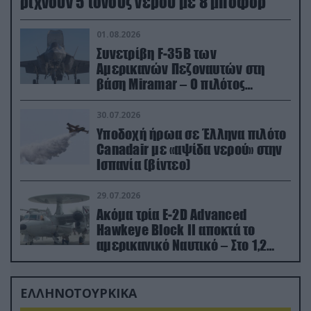
ρίχνουν 5 τόνους νερού με 8 μποφόρ
01.08.2026
Συνετρίβη F-35B των
Αμερικανών Πεζοναυτών στη
βάση Miramar – Ο πιλότος
εκτινάχθηκε εγκαίρως
30.07.2026
Υποδοχή ήρωα σε Έλληνα πιλότο
Canadair με «αψίδα νερού» στην
Ισπανία (βίντεο)
29.07.2026
Ακόμα τρία E-2D Advanced
Hawkeye Block II αποκτά το
αμερικανικό Ναυτικό – Στο 1,2
δισ.δολάρια το κόστος
ΕΛΛΗΝΟΤΟΥΡΚΙΚΑ