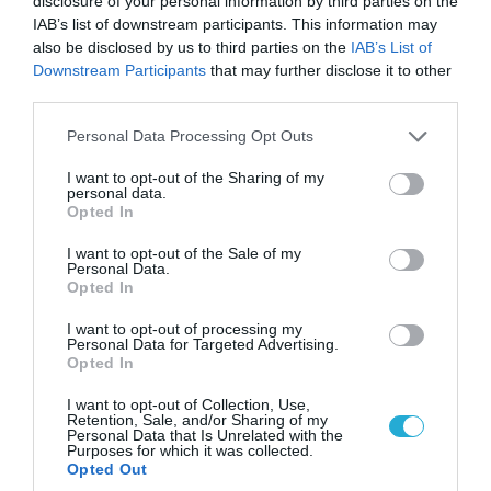
disclosure of your personal information by third parties on the
IAB’s list of downstream participants. This information may
also be disclosed by us to third parties on the
IAB’s List of
Downstream Participants
that may further disclose it to other
third parties.
06.08.2026 | 14:02
Please note that this website/app uses one or more Google
«Επιχείρηση ελεύθερα πεζοδρόμια» στην
Personal Data Processing Opt Outs
services and may gather and store information including but
Αθήνα: Απομακρύνθηκαν παράνομα
not limited to your visit or usage behaviour. You may click to
I want to opt-out of the Sharing of my
αντικείμενα από κοινόχρηστους χώρους
personal data.
grant or deny consent to Google and its third-party tags to
Opted In
use your data for below specified purposes in below Google
consent section.
I want to opt-out of the Sale of my
Personal Data.
Opted In
I want to opt-out of processing my
Personal Data for Targeted Advertising.
Opted In
I want to opt-out of Collection, Use,
Retention, Sale, and/or Sharing of my
Personal Data that Is Unrelated with the
Purposes for which it was collected.
Opted Out