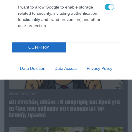
Αθήνα: Απομακρύνθηκαν παράνομα
I want to allow Google to enable storage
αντικείμενα από κοινόχρηστους χώρους
related to security, including authentication
functionality and fraud prevention, and other
user protection.
CONFIRM
Data Deletion
Data Access
Privacy Policy
06.08.2026 | 09:03
«Οι εντελώς αθώοι»: Η ανάρτηση του Αρκά για
τα ζώα που χάθηκαν στις πυρκαγιές της
Αττικής (φωτο)