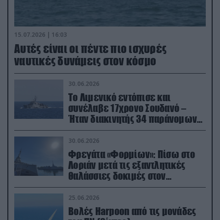
15.07.2026 | 16:03
Aυτές είναι οι πέντε πιο ισχυρές
ναυτικές δυνάμεις στον κόσμο
30.06.2026
Το Λιμενικό εντόπισε και
συνέλαβε 17χρονο Σουδανό –
Ήταν διακινητής 34 παράνομων
μεταναστών
30.06.2026
Φρεγάτα «Φορμίων»: Πίσω στο
Λοριάν μετά τις εξαντλητικές
θαλάσσιες δοκιμές στον
απαιτητικό Βισκαϊκό
25.06.2026
Βολές Harpoon από τις μονάδες