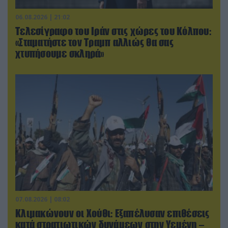
06.08.2026 | 21:02
Τελεσίγραφο του Ιράν στις χώρες του Κόλπου:
«Σταματήστε τον Τραμπ αλλιώς θα σας
χτυπήσουμε σκληρά»
07.08.2026 | 08:02
Κλιμακώνουν οι Χούθι: Eξαπέλυσαν επιθέσεις
κατά στρατιωτικών δυνάμεων στην Υεμένη –