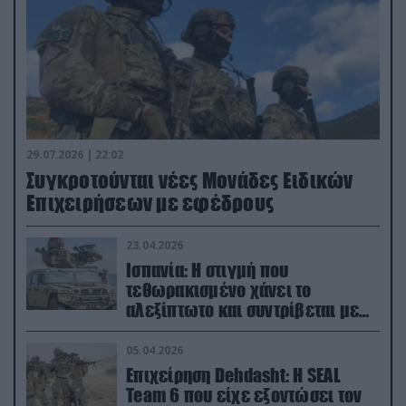
29.07.2026 | 22:02
Συγκροτούνται νέες Μονάδες Ειδικών
Επιχειρήσεων με εφέδρους
23.04.2026
Ισπανία: Η στιγμή που
τεθωρακισμένο χάνει το
αλεξίπτωτο και συντρίβεται με
ορμή στο έδαφος (βίντεο)
05.04.2026
Επιχείρηση Dehdasht: Η SEAL
Team 6 που είχε εξοντώσει τον