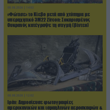
08.08.2026 | 14:02
«Φώτισε» το Κίεβο μετά από χτύπημα με
υπερηχητικό 3M22 Zircon: Σοκαρισμένος
Ουκρανός κατέγραψε τη στιγμή (βίντεο)
08.08.2026 | 12:02
Ιράν: Δημοσίευσε φωτογραφίες
αμερικανικών και ισραηλινών αεροσκαφών &