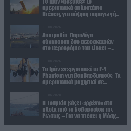
Το Ιράν «άδειασε» το
αμερικανικό οπλοστάσιο –
Πιέσεις για αύξηση παραγωγής
Patriot και THAAD
09.08.2026
Αυστραλία: Παραλίγο
σύγκρουση δύο αεροσκαφών
στο αεροδρόμιο του Σίδνεϊ –
Ένας τραυματίας (βίντεο)
09.08.2026
Το Ιράν ενεργοποιεί τα F-4
Phantom για βομβαρδισμούς: Τα
αμερικανικά μαχητικά σε
ετοιμότητα να χτυπήσουν
Αμερικανούς
09.08.2026
Η Τουρκία βάζει «φρένο» στα
πλοία από το Νοβοροσίσκ της
Ρωσίας – Για να πιέσει η Μόσχα
το Ιράν;