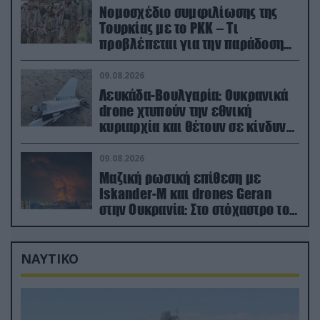
Νομοσχέδιο συμφιλίωσης της
Τουρκίας με το ΡΚΚ – Τι
προβλέπεται για την παράδοση
των όπλων
09.08.2026
Λευκάδα-Βουλγαρία: Ουκρανικά
drone χτυπούν την εθνική
κυριαρχία και θέτουν σε κίνδυνο
οικονομίες χωρών του ΝΑΤΟ
09.08.2026
Μαζική ρωσική επίθεση με
Iskander-M και drones Geran
στην Ουκρανία: Στο στόχαστρο το
εργοστάσιο των Flamingo
ΝΑΥΤΙΚΟ