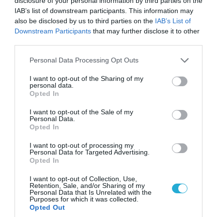
disclosure of your personal information by third parties on the
IAB’s list of downstream participants. This information may
also be disclosed by us to third parties on the
IAB’s List of
Downstream Participants
that may further disclose it to other
third parties.
09.08.2026 | 13:02
Please note that this website/app uses one or more Google
Personal Data Processing Opt Outs
services and may gather and store information including but
Το Ιράν «παγώνει» τις ΗΠΑ για άνοιγμα των
not limited to your visit or usage behaviour. You may click to
I want to opt-out of the Sharing of my
Στενών του Ορμούζ: «Δίνετε άμεσα 300
personal data.
grant or deny consent to Google and its third-party tags to
δισ.δολάρια και διόδια» (upd)
Opted In
use your data for below specified purposes in below Google
consent section.
I want to opt-out of the Sale of my
Personal Data.
Opted In
ΠΟΛΙΤΙΚΗ
I want to opt-out of processing my
Personal Data for Targeted Advertising.
Opted In
I want to opt-out of Collection, Use,
Retention, Sale, and/or Sharing of my
Personal Data that Is Unrelated with the
Purposes for which it was collected.
Opted Out