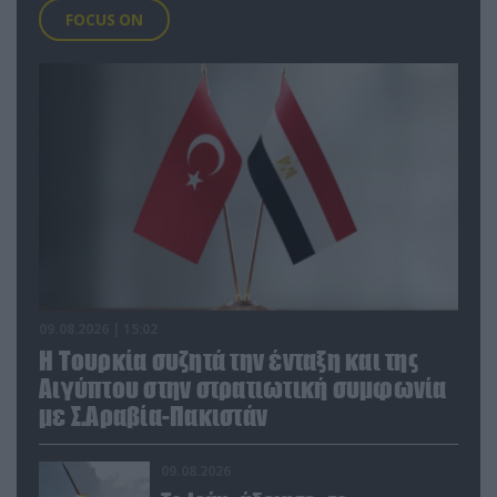
FOCUS ON
09.08.2026 | 15:02
Η Τουρκία συζητά την ένταξη και της
Αιγύπτου στην στρατιωτική συμφωνία
με Σ.Αραβία-Πακιστάν
09.08.2026