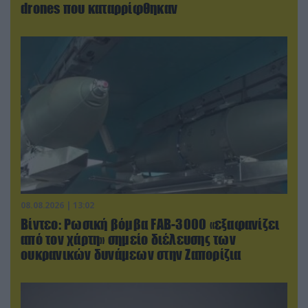
drones που καταρρίφθηκαν
08.08.2026 | 13:02
Βίντεο: Ρωσική βόμβα FAB-3000 «εξαφανίζει
από τον χάρτη» σημείο διέλευσης των
ουκρανικών δυνάμεων στην Ζαπορίζια