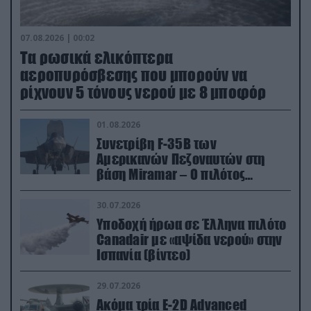
07.08.2026 | 00:02
Τα ρωσικά ελικόπτερα
αεροπυρόσβεσης που μπορούν να
ρίχνουν 5 τόνους νερού με 8 μποφόρ
01.08.2026
Συνετρίβη F-35B των
Αμερικανών Πεζοναυτών στη
βάση Miramar – Ο πιλότος
εκτινάχθηκε εγκαίρως
30.07.2026
Υποδοχή ήρωα σε Έλληνα πιλότο
Canadair με «αψίδα νερού» στην
Ισπανία (βίντεο)
29.07.2026
Ακόμα τρία E-2D Advanced