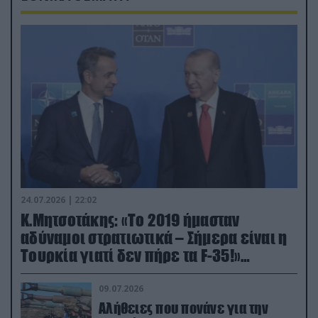
24.07.2026 | 22:02
Κ.Μητσοτάκης: «Το 2019 ήμασταν
αδύναμοι στρατιωτικά – Σήμερα είναι η
Τουρκία γιατί δεν πήρε τα F-35!»
(βίντεο)
09.07.2026
Αλήθειες που πονάνε για την