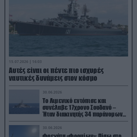
15.07.2026 | 16:03
Aυτές είναι οι πέντε πιο ισχυρές
ναυτικές δυνάμεις στον κόσμο
30.06.2026
Το Λιμενικό εντόπισε και
συνέλαβε 17χρονο Σουδανό –
Ήταν διακινητής 34 παράνομων
μεταναστών
30.06.2026
Φρεγάτα «Φορμίων»: Πίσω στο