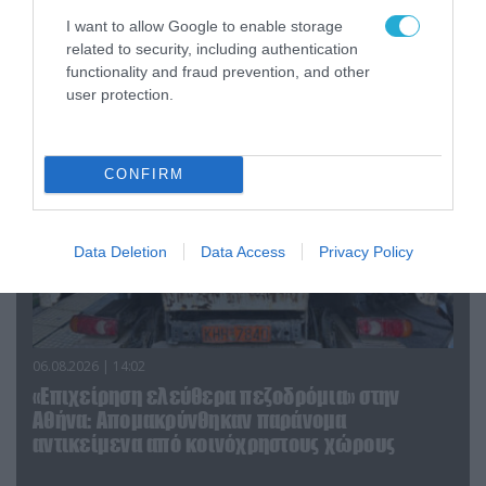
Ο Γιάννης Αλαφούζος «τέλειωσε» τον
I want to allow Google to enable storage
Κωνσταντίνο Ζούλα από τον ΣΚΑΪ – Ο λόγος της
related to security, including authentication
απομάκρυνσής του
functionality and fraud prevention, and other
user protection.
CONFIRM
Data Deletion
Data Access
Privacy Policy
06.08.2026 | 14:02
«Επιχείρηση ελεύθερα πεζοδρόμια» στην
Αθήνα: Απομακρύνθηκαν παράνομα
αντικείμενα από κοινόχρηστους χώρους