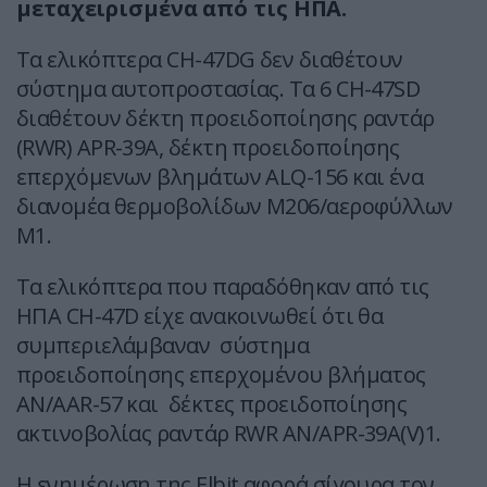
μεταχειρισμένα από τις ΗΠΑ.
Τα ελικόπτερα CH-47DG δεν διαθέτουν
σύστημα αυτοπροστασίας. Τα 6 CH-47SD
διαθέτουν δέκτη προειδοποίησης ραντάρ
(RWR) APR-39A, δέκτη προειδοποίησης
επερχόμενων βλημάτων ALQ-156 και ένα
διανομέα θερμοβολίδων M206/αεροφύλλων
M1.
Τα ελικόπτερα που παραδόθηκαν από τις
ΗΠΑ CH-47D είχε ανακοινωθεί ότι θα
συμπεριελάμβαναν σύστημα
προειδοποίησης επερχομένου βλήματος
AN/AAR-57 και δέκτες προειδοποίησης
ακτινοβολίας ραντάρ RWR AN/APR-39A(V)1.
Η ενημέρωση της Elbit αφορά σίγουρα τον