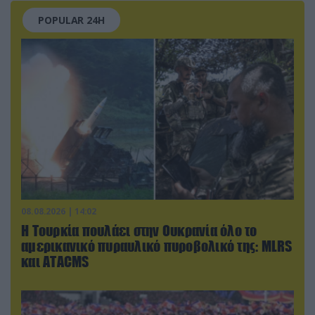
POPULAR 24H
08.08.2026 | 14:02
Η Τουρκία πουλάει στην Ουκρανία όλο το
αμερικανικό πυραυλικό πυροβολικό της: MLRS
και ΑΤΑCMS