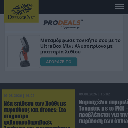
Μεταμόρφωσε τον κήπο σου με το
ικό
Ultra Box Μίνι Αλυσοπρίονο με
μπαταρία λιθίου
ΑΓΟΡΑΣΕ ΤΟ
09.08.2026 | 15:02
09.08.2026 | 16:02
Νομοσχέδιο συμφιλ
Νέα επίθεση των Χούθι με
Τουρκίας με το ΡΚΚ –
πυραύλους και drones: Στο
προβλέπεται για την
στόχαστρο
παράδοση των όπλω
φιλοσαουδαραβικές