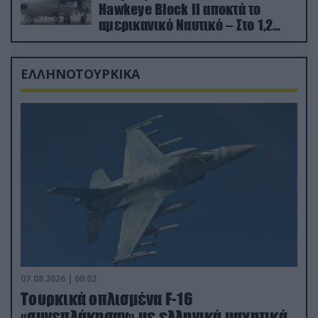
Hawkeye Block II αποκτά το
αμερικανικό Ναυτικό – Στο 1,2
δισ.δολάρια το κόστος
ΕΛΛΗΝΟΤΟΥΡΚΙΚΑ
07.08.2026 | 00:02
Τουρκικά οπλισμένα F-16
«συνεπλάκησαν» με ελληνικά μαχητικά