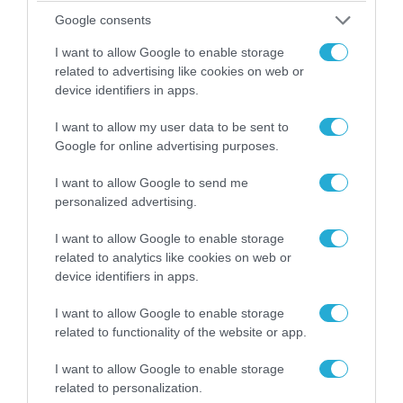
Google consents
06.08.2026 | 09:03
I want to allow Google to enable storage
«Οι εντελώς αθώοι»: Η ανάρτηση του Αρκά για
related to advertising like cookies on web or
τα ζώα που χάθηκαν στις πυρκαγιές της
device identifiers in apps.
Αττικής (φωτο)
I want to allow my user data to be sent to
Google for online advertising purposes.
I want to allow Google to send me
personalized advertising.
I want to allow Google to enable storage
related to analytics like cookies on web or
device identifiers in apps.
I want to allow Google to enable storage
related to functionality of the website or app.
04.08.2026 | 15:02
I want to allow Google to enable storage
Αυτή την ώρα το τελευταίο «αντίο» στον πρώην
related to personalization.