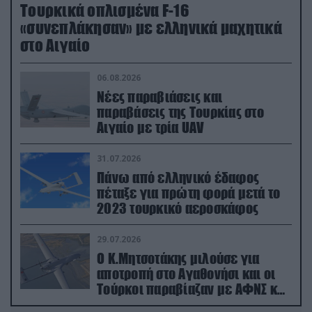
Τουρκικά οπλισμένα F-16
«συνεπλάκησαν» με ελληνικά μαχητικά
στο Αιγαίο
06.08.2026
Νέες παραβιάσεις και
παραβάσεις της Τουρκίας στο
Αιγαίο με τρία UAV
31.07.2026
Πάνω από ελληνικό έδαφος
πέταξε για πρώτη φορά μετά το
2023 τουρκικό αεροσκάφος
29.07.2026
Ο Κ.Μητσοτάκης μιλούσε για
αποτροπή στο Αγαθονήσι και οι
Τούρκοι παραβίαζαν με ΑΦΝΣ και
drone