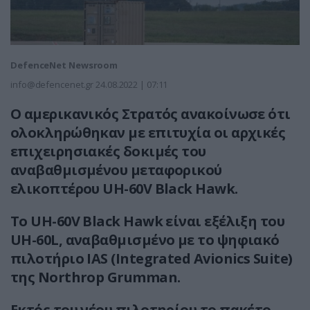
DefenceNet Newsroom
info@defencenet.gr
24.08.2022 | 07:11
Ο αμερικανικός Στρατός ανακοίνωσε ότι
ολοκληρώθηκαν με επιτυχία οι αρχικές
επιχειρησιακές δοκιμές του
αναβαθμισμένου μεταφορικού
ελικοπτέρου UH-60V Black Hawk.
Το UH-60V Black Hawk είναι εξέλιξη του
UH-60L, αναβαθμισμένο με το ψηφιακό
πιλοτήριο IAS (Integrated Avionics Suite)
της Northrop Grumman.
Εκτός του νέου πιλοτηρίου το πακέτο