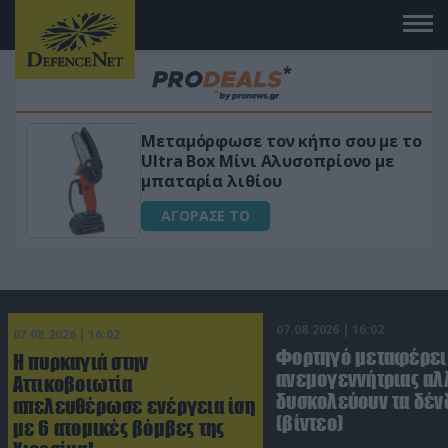
Μεταμόρφωσε τον κήπο σου με το
ικό
Ultra Box Μίνι Αλυσοπρίονο με
μπαταρία λιθίου
ΑΓΟΡΑΣΕ ΤΟ
07.08.2026 | 16:02
07.08.2026 | 16:02
Φορτηγό μεταφέρει
Η πυρκαγιά στην
ανεμογεννήτριας αλ
Αττικοβοιωτία
δυσκολεύουν τα δέν
απελευθέρωσε ενέργεια ίση
(βίντεο)
με 6 ατομικές βόμβες της