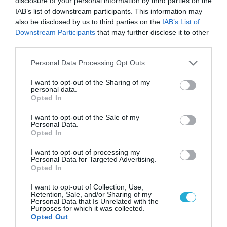
disclosure of your personal information by third parties on the
IAB’s list of downstream participants. This information may
also be disclosed by us to third parties on the
IAB’s List of
Downstream Participants
that may further disclose it to other
third parties.
Please note that this website/app uses one or more Google
Personal Data Processing Opt Outs
06.08.2026 | 14:02
services and may gather and store information including but
«Επιχείρηση ελεύθερα πεζοδρόμια» στην
not limited to your visit or usage behaviour. You may click to
I want to opt-out of the Sharing of my
personal data.
Αθήνα: Απομακρύνθηκαν παράνομα
grant or deny consent to Google and its third-party tags to
Opted In
αντικείμενα από κοινόχρηστους χώρους
use your data for below specified purposes in below Google
consent section.
I want to opt-out of the Sale of my
Personal Data.
Opted In
I want to opt-out of processing my
Personal Data for Targeted Advertising.
Opted In
I want to opt-out of Collection, Use,
Retention, Sale, and/or Sharing of my
Personal Data that Is Unrelated with the
Purposes for which it was collected.
Opted Out