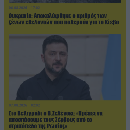
06.08.2026 | 17:02
Ουκρανία: Αποκαλύφθηκε ο αριθμός των
ξένων εθελοντών που πολεμούν για το Κίεβο
07.08.2026 | 02:02
Στο Βελιγράδι ο Β.Ζελένσκι: «Πρέπει να
αποσπάσουμε τους Σέρβους από το
στρατόπεδο της Ρωσίας»