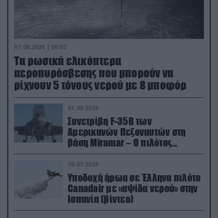
07.08.2026 | 00:02
Τα ρωσικά ελικόπτερα
αεροπυρόσβεσης που μπορούν να
ρίχνουν 5 τόνους νερού με 8 μποφόρ
01.08.2026
Συνετρίβη F-35B των
Αμερικανών Πεζοναυτών στη
βάση Miramar – Ο πιλότος
εκτινάχθηκε εγκαίρως
30.07.2026
Υποδοχή ήρωα σε Έλληνα πιλότο
Canadair με «αψίδα νερού» στην
Ισπανία (βίντεο)