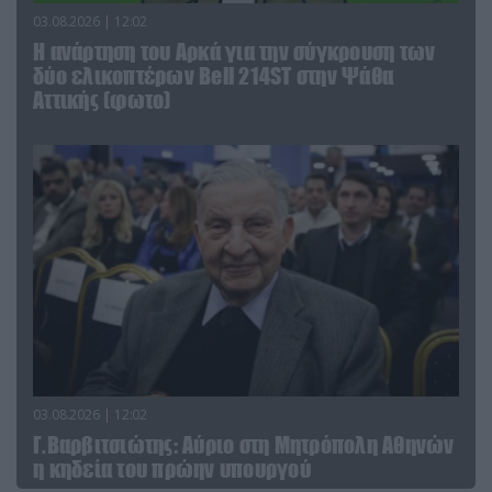
03.08.2026 | 12:02
Η ανάρτηση του Αρκά για την σύγκρουση των
δύο ελικοπτέρων Bell 214ST στην Ψάθα
Αττικής (φωτο)
03.08.2026 | 12:02
Γ.Βαρβιτσιώτης: Aύριο στη Μητρόπολη Αθηνών
η κηδεία του πρώην υπουργού