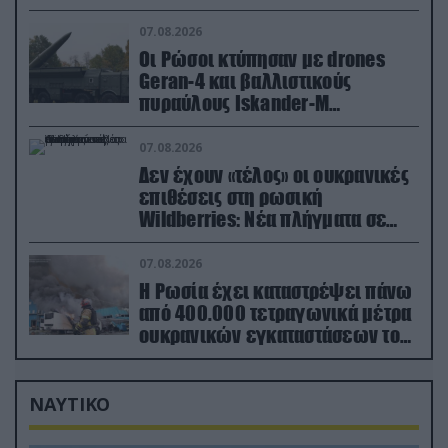
έδαφος!
07.08.2026
Οι Ρώσοι κτύπησαν με drones
Geran-4 και βαλλιστικούς
πυραύλους Iskander-M
ουκρανικό τρένο με στρατιωτικό
εξοπλισμό
07.08.2026
Δεν έχουν «τέλος» οι ουκρανικές
επιθέσεις στη ρωσική
Wildberries: Νέα πλήγματα σε
εγκαταστάσεις στα Ουράλια
07.08.2026
Η Ρωσία έχει καταστρέψει πάνω
από 400.000 τετραγωνικά μέτρα
ουκρανικών εγκαταστάσεων τον
Ιούλιο
ΝΑΥΤΙΚΟ