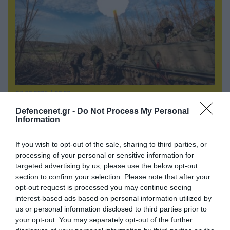
07.08.2026 | 08:02
Οι ρωσικές δυνάμεις απέχουν μόλις 5 χλμ.
Defencenet.gr -
Do Not Process My Personal
από Σλαβιάνσκ και Κραματόρσκ στο Ντονέτσκ
Information
If you wish to opt-out of the sale, sharing to third parties, or
processing of your personal or sensitive information for
ΠΟΛΙΤΙΚΗ
targeted advertising by us, please use the below opt-out
section to confirm your selection. Please note that after your
opt-out request is processed you may continue seeing
interest-based ads based on personal information utilized by
us or personal information disclosed to third parties prior to
your opt-out. You may separately opt-out of the further