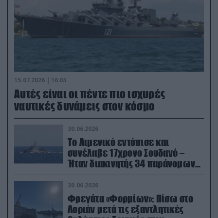
15.07.2026 | 16:03
Aυτές είναι οι πέντε πιο ισχυρές
ναυτικές δυνάμεις στον κόσμο
30.06.2026
Το Λιμενικό εντόπισε και
συνέλαβε 17χρονο Σουδανό –
Ήταν διακινητής 34 παράνομων
μεταναστών
30.06.2026
Φρεγάτα «Φορμίων»: Πίσω στο
Λοριάν μετά τις εξαντλητικές