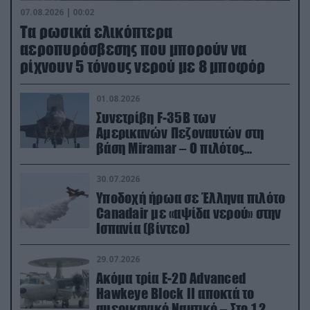
07.08.2026 | 00:02
Τα ρωσικά ελικόπτερα
αεροπυρόσβεσης που μπορούν να
ρίχνουν 5 τόνους νερού με 8 μποφόρ
01.08.2026
Συνετρίβη F-35B των
Αμερικανών Πεζοναυτών στη
βάση Miramar – Ο πιλότος
εκτινάχθηκε εγκαίρως
30.07.2026
Υποδοχή ήρωα σε Έλληνα πιλότο
Canadair με «αψίδα νερού» στην
Ισπανία (βίντεο)
29.07.2026
Ακόμα τρία E-2D Advanced
Hawkeye Block II αποκτά το
αμερικανικό Ναυτικό – Στο 1,2