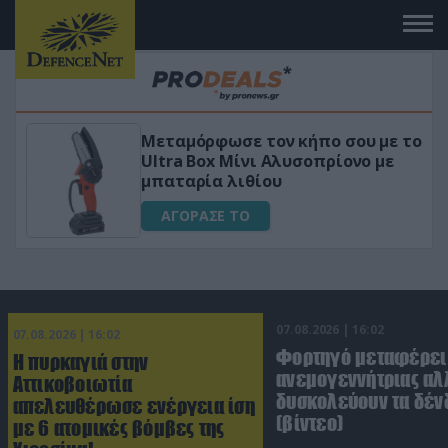
 το
«Μαγική» φόρμουλα τριβόλι + VIP
για αύξηση της λίμπιντο
ΑΓΟΡΑΣΕ ΤΟ
07.08.2026 | 16:02
07.08.2026 | 16:02
Φορτηγό μεταφέρει
Η πυρκαγιά στην
ανεμογεννήτριας αλ
Αττικοβοιωτία
δυσκολεύουν τα δέν
απελευθέρωσε ενέργεια ίση
(βίντεο)
με 6 ατομικές βόμβες της