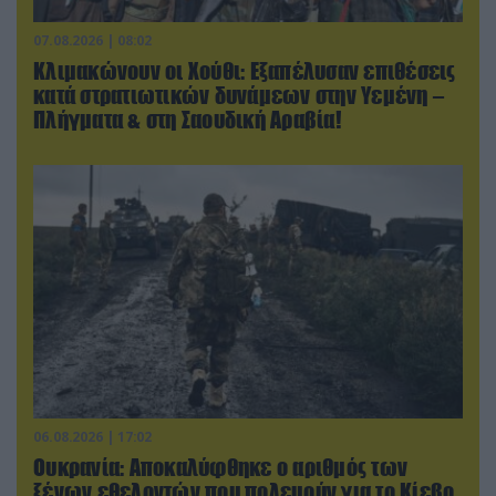
07.08.2026 | 08:02
Κλιμακώνουν οι Χούθι: Eξαπέλυσαν επιθέσεις
κατά στρατιωτικών δυνάμεων στην Υεμένη –
Πλήγματα & στη Σαουδική Αραβία!
06.08.2026 | 17:02
Ουκρανία: Αποκαλύφθηκε ο αριθμός των
ξένων εθελοντών που πολεμούν για το Κίεβο