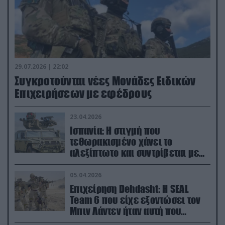
29.07.2026 | 22:02
Συγκροτούνται νέες Μονάδες Ειδικών
Επιχειρήσεων με εφέδρους
23.04.2026
Ισπανία: Η στιγμή που
τεθωρακισμένο χάνει το
αλεξίπτωτο και συντρίβεται με
ορμή στο έδαφος (βίντεο)
05.04.2026
Επιχείρηση Dehdasht: Η SEAL
Team 6 που είχε εξοντώσει τον
Μπιν Λάντεν ήταν αυτή που
διέσωσε τον πιλότο του F-15