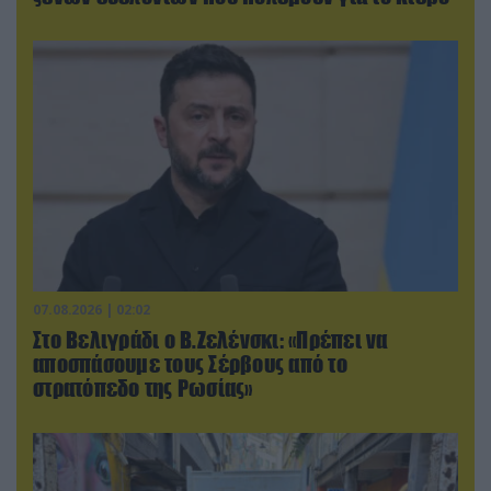
07.08.2026 | 02:02
Στο Βελιγράδι ο Β.Ζελένσκι: «Πρέπει να
αποσπάσουμε τους Σέρβους από το
στρατόπεδο της Ρωσίας»