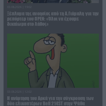
03.08.2026 | 19:02
Ξέπλυμα της ανοησίας από τη Α.Γιάμαλη για την
ρεπόρτερ του ΟΡΕΝ: «Όλοι να έχουμε
δικαίωμα στο λάθος»
03.08.2026 | 12:02
Η ανάρτηση του Αρκά για την σύγκρουση των
δύο ελικοπτέρων Bell 214ST στην Ψάθα