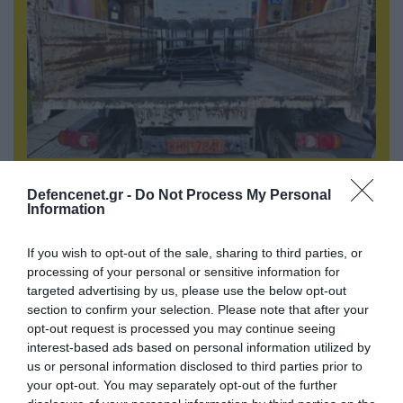
06.08.2026 | 14:02
Defencenet.gr -
Do Not Process My Personal
«Επιχείρηση ελεύθερα πεζοδρόμια» στην
Information
Αθήνα: Απομακρύνθηκαν παράνομα
αντικείμενα από κοινόχρηστους χώρους
If you wish to opt-out of the sale, sharing to third parties, or
processing of your personal or sensitive information for
targeted advertising by us, please use the below opt-out
section to confirm your selection. Please note that after your
opt-out request is processed you may continue seeing
interest-based ads based on personal information utilized by
us or personal information disclosed to third parties prior to
your opt-out. You may separately opt-out of the further