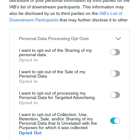
disclosure of your personal information by third parties on the
IAB’s list of downstream participants. This information may
also be disclosed by us to third parties on the
IAB’s List of
Downstream Participants
that may further disclose it to other
third parties.
07.08.2026 | 08:02
Please note that this website/app uses one or more Google
Personal Data Processing Opt Outs
Οι ρωσικές δυνάμεις απέχουν μόλις 5 χλμ.
services and may gather and store information including but
από Σλαβιάνσκ και Κραματόρσκ στο Ντονέτσκ
not limited to your visit or usage behaviour. You may click to
I want to opt-out of the Sharing of my
personal data.
grant or deny consent to Google and its third-party tags to
Opted In
use your data for below specified purposes in below Google
consent section.
ΠΟΛΙΤΙΚΗ
I want to opt-out of the Sale of my
Personal Data.
Opted In
I want to opt-out of processing my
Personal Data for Targeted Advertising.
Opted In
I want to opt-out of Collection, Use,
Retention, Sale, and/or Sharing of my
Personal Data that Is Unrelated with the
Purposes for which it was collected.
Opted Out