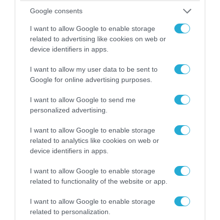
Google consents
06.08.2026 | 14:02
I want to allow Google to enable storage
«Επιχείρηση ελεύθερα πεζοδρόμια» στην
related to advertising like cookies on web or
device identifiers in apps.
Αθήνα: Απομακρύνθηκαν παράνομα
αντικείμενα από κοινόχρηστους χώρους
I want to allow my user data to be sent to
Google for online advertising purposes.
I want to allow Google to send me
personalized advertising.
I want to allow Google to enable storage
related to analytics like cookies on web or
device identifiers in apps.
I want to allow Google to enable storage
related to functionality of the website or app.
I want to allow Google to enable storage
06.08.2026 | 09:03
related to personalization.
«Οι εντελώς αθώοι»: Η ανάρτηση του Αρκά για