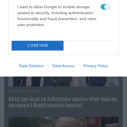
τα ζώα που χάθηκαν στις πυρκαγιές της
I want to allow Google to enable storage
Αττικής (φωτο)
related to security, including authentication
functionality and fraud prevention, and other
user protection.
CONFIRM
Data Deletion
Data Access
Privacy Policy
04.08.2026 | 15:02
Αυτή την ώρα το τελευταίο «αντίο» στον πρώην
υπουργό Ι.Βαρβιτσιώτη (φωτο)