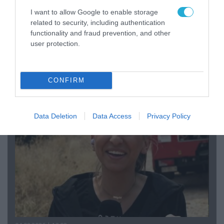
I want to allow Google to enable storage
related to security, including authentication
functionality and fraud prevention, and other
user protection.
04.08.2026 | 15:02
Αυτή την ώρα το τελευταίο «αντίο» στον πρώην
υπουργό Ι.Βαρβιτσιώτη (φωτο)
CONFIRM
Data Deletion
Data Access
Privacy Policy