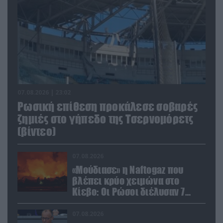
07.08.2026 | 23:02
Ρωσική επίθεση προκάλεσε σοβαρές
ζημιές στο γήπεδο της Τσερνομόρετς
(βίντεο)
07.08.2026
«Μούδιασε» η Naftogaz που
βλέπει κρύο χειμώνα στο
Κίεβο: Οι Ρώσοι διέλυσαν 7
εγκαταστάσεις του ουκρανικού
κολοσσού!
07.08.2026