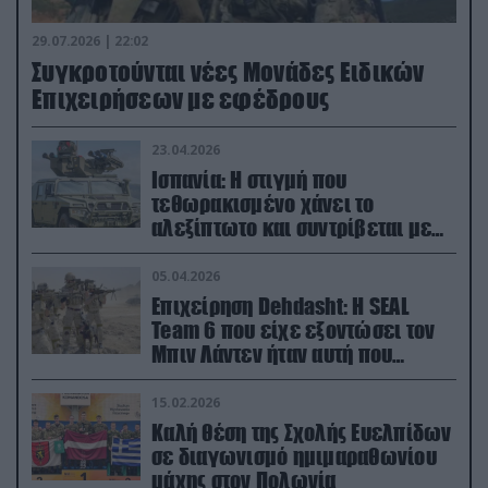
29.07.2026 | 22:02
Συγκροτούνται νέες Μονάδες Ειδικών
Επιχειρήσεων με εφέδρους
23.04.2026
Ισπανία: Η στιγμή που
τεθωρακισμένο χάνει το
αλεξίπτωτο και συντρίβεται με
ορμή στο έδαφος (βίντεο)
05.04.2026
Επιχείρηση Dehdasht: Η SEAL
Team 6 που είχε εξοντώσει τον
Μπιν Λάντεν ήταν αυτή που
διέσωσε τον πιλότο του F-15
15.02.2026
Καλή θέση της Σχολής Ευελπίδων
σε διαγωνισμό ημιμαραθωνίου
μάχης στον Πολωνία