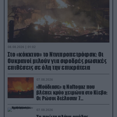
08.08.2026 | 01:02
Στο «κόκκινο» το Ντνιπροπετρόφσκ: Οι
Ουκρανοί μιλούν για σφοδρές ρωσικές
επιθέσεις σε όλη την επικράτεια
07.08.2026
«Μούδιασε» η Naftogaz που
βλέπει κρύο χειμώνα στο Κίεβο:
Οι Ρώσοι διέλυσαν 7
εγκαταστάσεις του ουκρανικού
κολοσσού!
07.08.2026