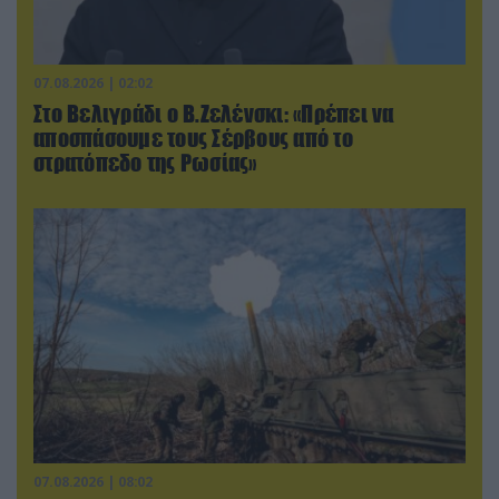
07.08.2026 | 02:02
Στο Βελιγράδι ο Β.Ζελένσκι: «Πρέπει να
αποσπάσουμε τους Σέρβους από το
στρατόπεδο της Ρωσίας»
07.08.2026 | 08:02