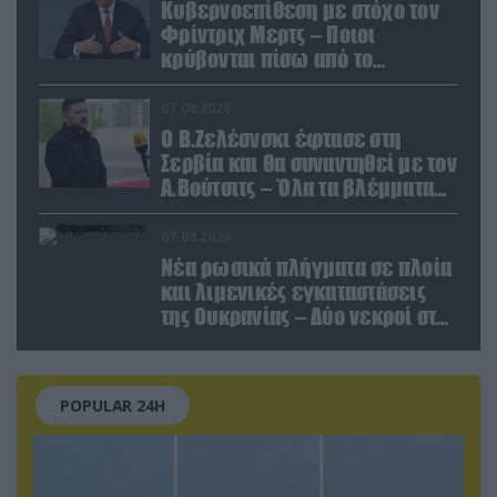
Κυβερνοεπίθεση με στόχο τον
Φρίντριχ Μερτς – Ποιοι
κρύβονται πίσω από το
παραποιημένο βίντεο
07.08.2026
Ο Β.Ζελέσνσκι έφτασε στη
Σερβία και θα συναντηθεί με τον
Α.Βούτσιτς – Όλα τα βλέμματα
στις σχέσεις με τη Ρωσία
07.08.2026
Νέα ρωσικά πλήγματα σε πλοία
και λιμενικές εγκαταστάσεις
της Ουκρανίας – Δύο νεκροί στην
Κριμαία
POPULAR 24H