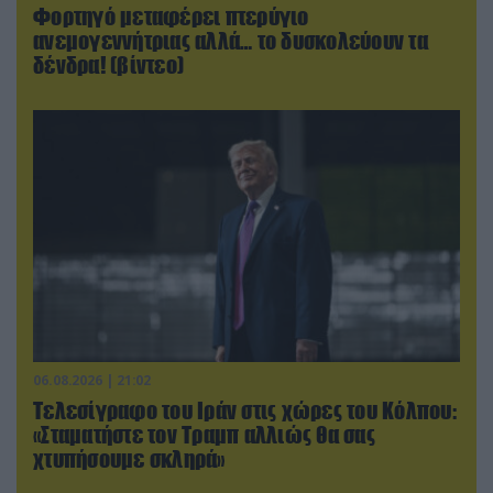
Φορτηγό μεταφέρει πτερύγιο
ανεμογεννήτριας αλλά… το δυσκολεύουν τα
δένδρα! (βίντεο)
06.08.2026 | 21:02
Τελεσίγραφο του Ιράν στις χώρες του Κόλπου:
«Σταματήστε τον Τραμπ αλλιώς θα σας
χτυπήσουμε σκληρά»