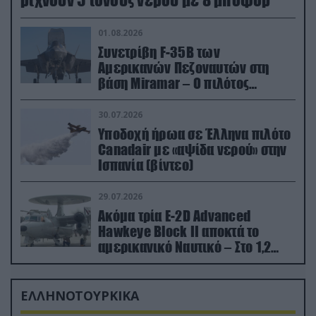
ρίχνουν 5 τόνους νερού με 8 μποφόρ
01.08.2026
Συνετρίβη F-35B των
Αμερικανών Πεζοναυτών στη
βάση Miramar – Ο πιλότος
εκτινάχθηκε εγκαίρως
30.07.2026
Υποδοχή ήρωα σε Έλληνα πιλότο
Canadair με «αψίδα νερού» στην
Ισπανία (βίντεο)
29.07.2026
Ακόμα τρία E-2D Advanced
Hawkeye Block II αποκτά το
αμερικανικό Ναυτικό – Στο 1,2
δισ.δολάρια το κόστος
ΕΛΛΗΝΟΤΟΥΡΚΙΚΑ