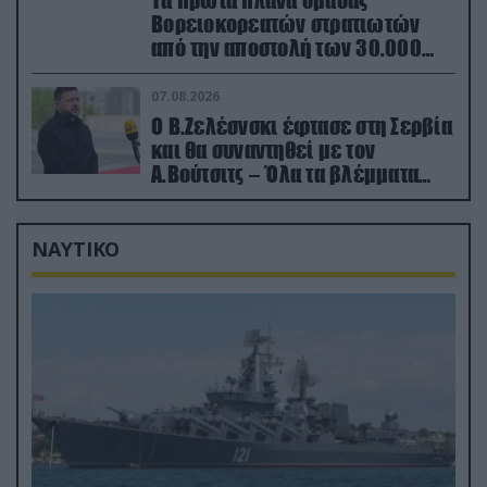
Τα πρώτα πλάνα ομάδας
Βορειοκορεατών στρατιωτών
από την αποστολή των 30.000
που έφτασαν στη Ρωσία (βίντεο)
07.08.2026
Ο Β.Ζελέσνσκι έφτασε στη Σερβία
και θα συναντηθεί με τον
Α.Βούτσιτς – Όλα τα βλέμματα
στις σχέσεις με τη Ρωσία
ΝΑΥΤΙΚΟ