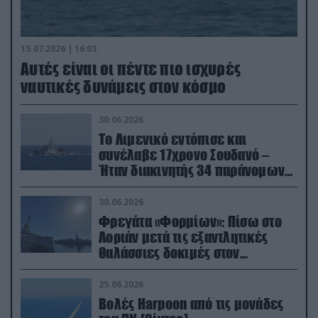
15.07.2026 | 16:03
Aυτές είναι οι πέντε πιο ισχυρές
ναυτικές δυνάμεις στον κόσμο
30.06.2026
Το Λιμενικό εντόπισε και
συνέλαβε 17χρονο Σουδανό –
Ήταν διακινητής 34 παράνομων
μεταναστών
30.06.2026
Φρεγάτα «Φορμίων»: Πίσω στο
Λοριάν μετά τις εξαντλητικές
θαλάσσιες δοκιμές στον
απαιτητικό Βισκαϊκό
25.06.2026
Βολές Harpoon από τις μονάδες