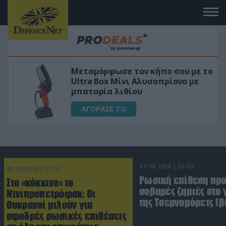
Μεταμόρφωσε τον κήπο σου με το
Ultra Box Μίνι Αλυσοπρίονο με
μπαταρία λιθίου
ΑΓΟΡΑΣΕ ΤΟ
07.08.2026 | 23:02
08.08.2026 | 01:02
Ρωσική επίθεση πρ
Στο «κόκκινο» το
σοβαρές ζημιές στο
Ντνιπροπετρόφσκ: Οι
της Τσερνομόρετς (β
Ουκρανοί μιλούν για
σφοδρές ρωσικές επιθέσεις