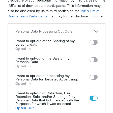
disclosure of your personal information by third parties on the
απομάκρυνσής του
IAB’s list of downstream participants. This information may
also be disclosed by us to third parties on the
IAB’s List of
Downstream Participants
that may further disclose it to other
third parties.
Please note that this website/app uses one or more Google
Personal Data Processing Opt Outs
services and may gather and store information including but
not limited to your visit or usage behaviour. You may click to
I want to opt-out of the Sharing of my
personal data.
grant or deny consent to Google and its third-party tags to
Opted In
use your data for below specified purposes in below Google
consent section.
I want to opt-out of the Sale of my
Personal Data.
Opted In
06.08.2026 | 14:02
I want to opt-out of processing my
Personal Data for Targeted Advertising.
«Επιχείρηση ελεύθερα πεζοδρόμια» στην
Opted In
Αθήνα: Απομακρύνθηκαν παράνομα
αντικείμενα από κοινόχρηστους χώρους
I want to opt-out of Collection, Use,
Retention, Sale, and/or Sharing of my
Personal Data that Is Unrelated with the
Purposes for which it was collected.
Opted Out