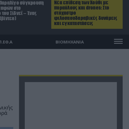
Νέα επίθεση των Χούθι με
 Παραλίγο σύγκρουση
πυραύλους και drones: Στο
καφών στο
στόχαστρο
του Σίδνεϊ – Ένας
φιλοσαουδαραβικές δυνάμεις
(βίντεο)
και εγκαταστάσεις
Π.ΕΘ.Α
ΒΙΟΜΗΧΑΝΙΑ
νικής
ορά