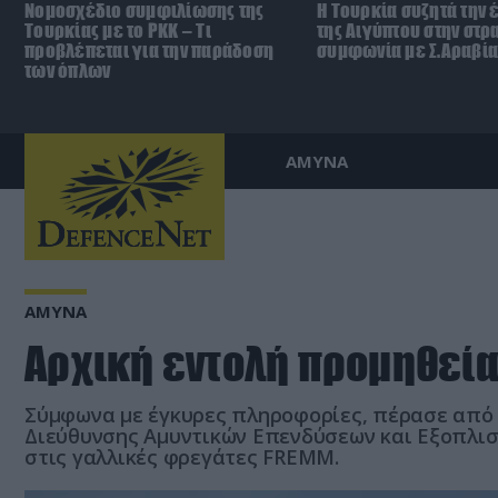
Νομοσχέδιο συμφιλίωσης της
Η Τουρκία συζητά την 
Τουρκίας με το ΡΚΚ – Τι
της Αιγύπτου στην στρ
προβλέπεται για την παράδοση
συμφωνία με Σ.Αραβία
των όπλων
ΑΜΥΝΑ
ΑΜΥΝΑ
Αρχική εντολή προμηθείας
Σύμφωνα με έγκυρες πληροφορίες, πέρασε από τ
Διεύθυνσης Αμυντικών Επενδύσεων και Εξοπλισ
στις γαλλικές φρεγάτες FREMM.