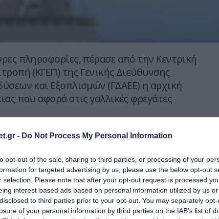
ρες πληροφορίες, πέρασε από την Κεντρική
τροπή (ΚΓΕΠ) της Γενικής Διεύθυνσης
ύσεων και Εξοπλισμών (ΓΔΑΕΕ) η αρχική
ιας που αφορά στις γαλλικές φρεγάτες
ρες πληροφορίες, πέρασε από την Κεντρική
t.gr -
Do Not Process My Personal Information
τροπή (ΚΓΕΠ) της Γενικής Διεύθυνσης
ύσεων και Εξοπλισμών (ΓΔΑΕΕ) η αρχική
to opt-out of the sale, sharing to third parties, or processing of your per
formation for targeted advertising by us, please use the below opt-out s
ιας που αφορά στις γαλλικές φρεγάτες
r selection. Please note that after your opt-out request is processed y
eing interest-based ads based on personal information utilized by us or
disclosed to third parties prior to your opt-out. You may separately opt-
κε από την πολιτική ηγεσία το «πράσινο φως»
losure of your personal information by third parties on the IAB’s list of