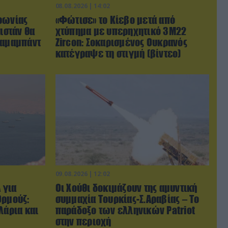
08.08.2026 | 14:02
φωνίας
«Φώτισε» το Κίεβο μετά από
ιστάν θα
χτύπημα με υπερηχητικό 3M22
λαμαμπάντ
Zircon: Σοκαρισμένος Ουκρανός
κατέγραψε τη στιγμή (βίντεο)
09.08.2026 | 12:02
 για
Οι Χούθι δοκιμάζουν της αμυντική
Ορμούζ:
συμμαχία Τουρκίας-Σ.Αραβίας – Το
λάρια και
παράδοξο των ελληνικών Patriot
στην περιοχή