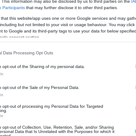
. This information may also be disclosed by us to third parties on the
IA
διαπραγματεύσεων με τη γαλλική πλευρά για
Participants
that may further disclose it to other third parties.
πό το Πολεμικό Ναυτικό των νέων φρεγατών.
 that this website/app uses one or more Google services and may gath
οβλέπει την υπογραφή από τον γενικό
including but not limited to your visit or usage behaviour. You may click 
 to Google and its third-party tags to use your data for below specifi
ΔΑΕΕ, Ευάγγελο Βασιλάκο και προώθηση του
ogle consent section.
 υπογραφεί και από τον υπουργό Εθνικής
ο Μεϊμαράκη.
l Data Processing Opt Outs
 συνταχθεί το έγγραφο για τη διατύπωση
o opt-out of the Sharing of my personal data.
τη γαλλική κυβέρνηση (εφόσον πρόκειται για
In
ήθεια) για την κατάθεση προσφοράς (RfP:
osal) και στη συνέχεια αναμένεται η έναρξη
o opt-out of the Sale of my Personal Data.
In
ύσεων με αντικείμενο την κατάρτιση της
to opt-out of processing my Personal Data for Targeted
ing.
In
ν
www.defencenet.gr
o opt-out of Collection, Use, Retention, Sale, and/or Sharing
ersonal Data that Is Unrelated with the Purposes for which it
lected.