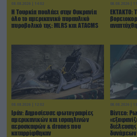
08.08.2026 | 14:02
08.08.2026 | 1
Η Τουρκία πουλάει στην Ουκρανία
ΕΚΤΑΚΤΟ: 
όλο το αμερικανικό πυραυλικό
βορειοκορ
πυροβολικό της: MLRS και ΑΤΑCMS
αναπτύχθη
08.08.2026 | 12:02
08.08.2026 | 1
Ιράν: Δημοσίευσε φωτογραφίες
Βίντεο: Ρ
αμερικανικών και ισραηλινών
«εξαφανίζε
αεροσκαφών & drones που
διέλευσης
καταρρίφθηκαν
δυνάμεων 