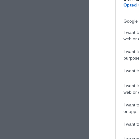
ΣΧΟΛΙΑΣΤΕ Τ
Opted 
Google 
I want t
web or d
I want t
purpose
I want 
I want t
web or d
I want t
or app.
I want t
I want t