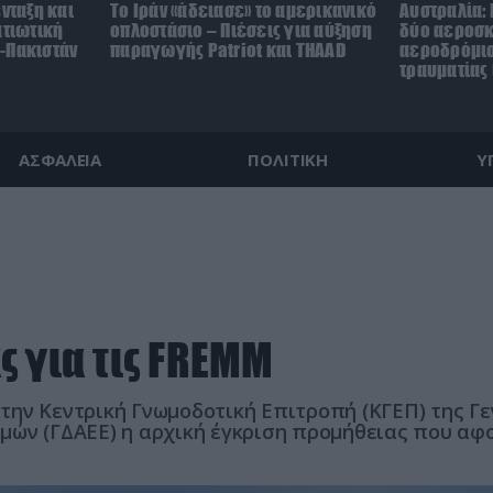
ένταξη και
Το Ιράν «άδειασε» το αμερικανικό
Αυστραλία:
ατιωτική
οπλοστάσιο – Πιέσεις για αύξηση
δύο αεροσ
-Πακιστάν
παραγωγής Patriot και THAAD
αεροδρόμιο 
τραυματίας 
ΑΣΦΑΛΕΙΑ
ΠΟΛΙΤΙΚΗ
Υ
 για τις FREMM
ην Κεντρική Γνωμοδοτική Επιτροπή (ΚΓΕΠ) της Γε
μών (ΓΔΑΕΕ) η αρχική έγκριση προμήθειας που αφ