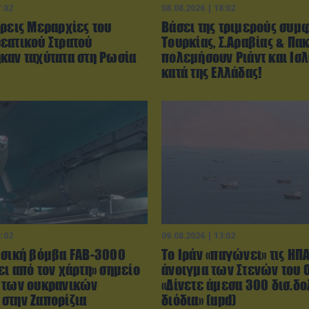
7:02
08.08.2026 | 18:02
Τρεις Μεραρχίες του
Βάσει της τριμερούς συμ
εατικού Στρατού
Τουρκίας, Σ.Αραβίας & Πακ
καν ταχύτατα στη Ρωσία
πολεμήσουν Ριάντ και Ισ
κατά της Ελλάδας!
3:02
09.08.2026 | 13:02
ωσική βόμβα FAB-3000
Το Ιράν «παγώνει» τις ΗΠΑ
ι από τον χάρτη» σημείο
άνοιγμα των Στενών του 
 των ουκρανικών
«Δίνετε άμεσα 300 δισ.δο
στην Ζαπορίζια
διόδια» (upd)