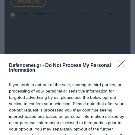
FOCUS ON
Defencenet.gr -
Do Not Process My Personal
Information
If you wish to opt-out of the sale, sharing to third parties, or
07.08.2026 | 22:02
processing of your personal or sensitive information for
Νέα ρωσικά πλήγματα σε πλοία και
targeted advertising by us, please use the below opt-out
λιμενικές εγκαταστάσεις της
section to confirm your selection. Please note that after your
Ουκρανίας – Δύο νεκροί στην Κριμαία
opt-out request is processed you may continue seeing
interest-based ads based on personal information utilized by
us or personal information disclosed to third parties prior to
07.08.2026
your opt-out. You may separately opt-out of the further
Ο Γιάννης Αλαφούζος