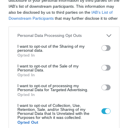
disclosure of your personal information by third parties on the
«τέλειωσε» τον Κωνσταντίνο
IAB’s list of downstream participants. This information may
Ζούλα από τον ΣΚΑΪ – Ο λόγος
also be disclosed by us to third parties on the
IAB’s List of
της απομάκρυνσής του
Downstream Participants
that may further disclose it to other
07.08.2026
third parties.
Απετράπη το εγχείρημα
Please note that this website/app uses one or more Google
Ουκρανών για αντεπίθεση στο
Personal Data Processing Opt Outs
services and may gather and store information including but
Κολομίγτσι: Δείτε το πριν & το
not limited to your visit or usage behaviour. You may click to
I want to opt-out of the Sharing of my
μετά της προσπάθειάς τους
personal data.
grant or deny consent to Google and its third-party tags to
(βίντεο)
Opted In
07.08.2026
use your data for below specified purposes in below Google
Στρατηγική επένδυση του EFA
consent section.
I want to opt-out of the Sale of my
GROUP στη Fractal για την
Personal Data.
Opted In
ανάπτυξη προηγμένων
αμυντικών τεχνολογιών σε
I want to opt-out of processing my
Ελλάδα και Κύπρο
07.08.2026
Personal Data for Targeted Advertising.
Opted In
«Κεραυνοί» της ρωσικής Βοστόκ
κατέκαψαν εξοπλισμό των ΗΠΑ
I want to opt-out of Collection, Use,
με Ουκρανούς και Αμερικανούς
Retention, Sale, and/or Sharing of my
Personal Data that Is Unrelated with the
μισθοφόρους – Δείτε βίντεο
Purposes for which it was collected.
Opted Out