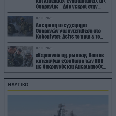
και λιμενικές εγκαταστάσεις της
Ουκρανίας – Δύο νεκροί στην
Κριμαία
07.08.2026
Απετράπη το εγχείρημα
Ουκρανών για αντεπίθεση στο
Κολομίγτσι: Δείτε το πριν & το
μετά της προσπάθειάς τους
(βίντεο)
07.08.2026
«Κεραυνοί» της ρωσικής Βοστόκ
κατέκαψαν εξοπλισμό των ΗΠΑ
με Ουκρανούς και Αμερικανούς
μισθοφόρους – Δείτε βίντεο
ΝΑΥΤΙΚΟ