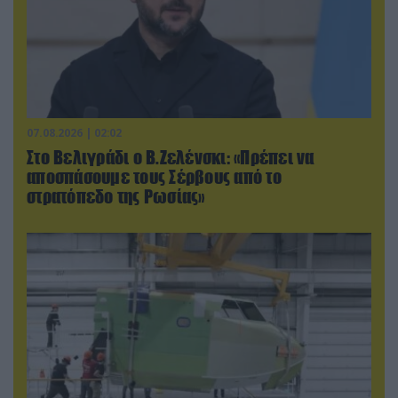
07.08.2026 | 02:02
Στο Βελιγράδι ο Β.Ζελένσκι: «Πρέπει να
αποσπάσουμε τους Σέρβους από το
στρατόπεδο της Ρωσίας»