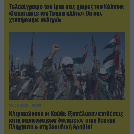
Τελεσίγραφο του Ιράν στις χώρες του Κόλπου:
«Σταματήστε τον Τραμπ αλλιώς θα σας
χτυπήσουμε σκληρά»
07.08.2026 | 08:02
Κλιμακώνουν οι Χούθι: Eξαπέλυσαν επιθέσεις
κατά στρατιωτικών δυνάμεων στην Υεμένη –
Πλήγματα & στη Σαουδική Αραβία!