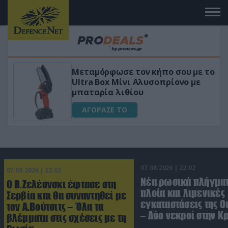
Μεταμόρφωσε τον κήπο σου με το
ικό
Ultra Box Μίνι Αλυσοπρίονο με
μπαταρία λιθίου
ΑΓΟΡΑΣΕ ΤΟ
07.08.2026 | 22:02
07.08.2026 | 22:02
Νέα ρωσικά πλήγματ
Ο Β.Ζελέσνσκι έφτασε στη
πλοία και λιμενικές
Σερβία και θα συναντηθεί με
εγκαταστάσεις της Ο
τον Α.Βούτσιτς – Όλα τα
– Δύο νεκροί στην Κ
βλέμματα στις σχέσεις με τη