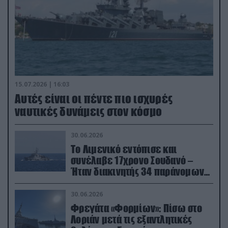
15.07.2026 | 16:03
Aυτές είναι οι πέντε πιο ισχυρές
ναυτικές δυνάμεις στον κόσμο
30.06.2026
Το Λιμενικό εντόπισε και
συνέλαβε 17χρονο Σουδανό –
Ήταν διακινητής 34 παράνομων
μεταναστών
30.06.2026
Φρεγάτα «Φορμίων»: Πίσω στο
Λοριάν μετά τις εξαντλητικές