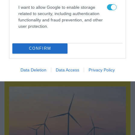
I want to allow Google to enable storage
related to security, including authentication
functionality and fraud prevention, and other
user protection.
CONFIRM
07.08.2026 | 00:02
Τουρκικά οπλισμένα F-16 «συνεπλάκησαν» με
Data Deletion
Data Access
Privacy Policy
ελληνικά μαχητικά στο Αιγαίο