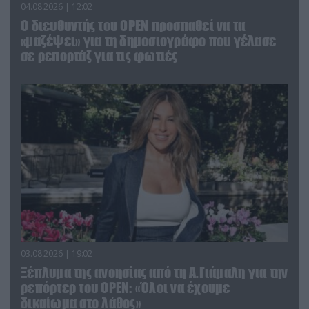
04.08.2026 | 12:02
O διευθυντής του OPEN προσπαθεί να τα
«μαζέψει» για τη δημοσιογράφο που γέλασε
σε ρεπορτάζ για τις φωτιές
03.08.2026 | 19:02
Ξέπλυμα της ανοησίας από τη Α.Γιάμαλη για την
ρεπόρτερ του ΟΡΕΝ: «Όλοι να έχουμε
δικαίωμα στο λάθος»