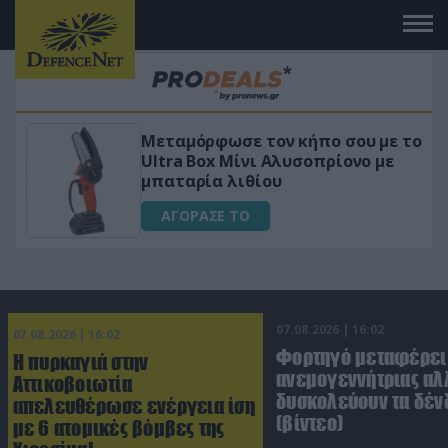
Μεταμόρφωσε τον κήπο σου με το
ικό
Ultra Box Μίνι Αλυσοπρίονο με
μπαταρία λιθίου
ΑΓΟΡΑΣΕ ΤΟ
07.08.2026 | 16:02
07.08.2026 | 16:02
Φορτηγό μεταφέρει
Η πυρκαγιά στην
ανεμογεννήτριας αλ
Αττικοβοιωτία
δυσκολεύουν τα δέν
απελευθέρωσε ενέργεια ίση
(βίντεο)
με 6 ατομικές βόμβες της