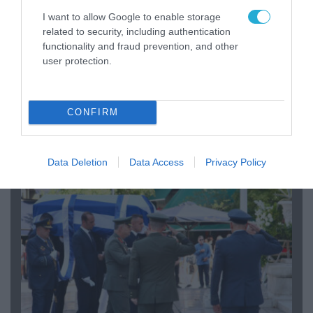
I want to allow Google to enable storage
related to security, including authentication
functionality and fraud prevention, and other
user protection.
06.08.2026 | 09:03
«Οι εντελώς αθώοι»: Η ανάρτηση του Αρκά για
τα ζώα που χάθηκαν στις πυρκαγιές της
CONFIRM
Αττικής (φωτο)
Data Deletion
Data Access
Privacy Policy