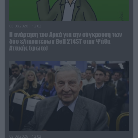
03.08.2026 | 12:02
Η ανάρτηση του Αρκά για την σύγκρουση των
δύο ελικοπτέρων Bell 214ST στην Ψάθα
Αττικής (φωτο)
03.08.2026 | 12:02