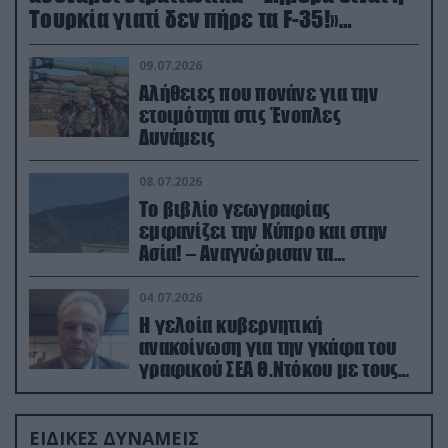
Τουρκία γιατί δεν πήρε τα F-35!»
(βίντεο)
09.07.2026
Αλήθειες που πονάνε για την
ετοιμότητα στις Ένοπλες
Δυνάμεις
08.07.2026
Το βιβλίο γεωγραφίας
εμφανίζει την Κύπρο και στην
Ασία! – Αναγνώρισαν τα
κατεχόμενα; (φωτο)
04.07.2026
Η γελοία κυβερνητική
ανακοίνωση για την γκάφα του
γραφικού ΣΕΑ Θ.Ντόκου με τους
Ρώσους φαρσέρ
ΕΙΔΙΚΕΣ ΔΥΝΑΜΕΙΣ