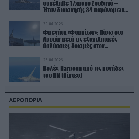
συνέλαβε 17χρονο Σουδανό –
Ήταν διακινητής 34 παράνομων
μεταναστών
30.06.2026
Φρεγάτα «Φορμίων»: Πίσω στο
Λοριάν μετά τις εξαντλητικές
θαλάσσιες δοκιμές στον
απαιτητικό Βισκαϊκό
25.06.2026
Βολές Harpoon από τις μονάδες
του ΠΝ (βίντεο)
ΑΕΡΟΠΟΡΙΑ