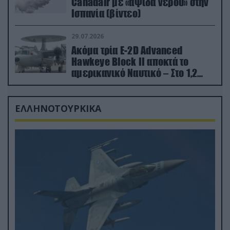
Canadair με «αψίδα νερού» στην
Ισπανία (βίντεο)
29.07.2026
Ακόμα τρία E-2D Advanced
Hawkeye Block II αποκτά το
αμερικανικό Ναυτικό – Στο 1,2
δισ.δολάρια το κόστος
ΕΛΛΗΝΟΤΟΥΡΚΙΚΑ