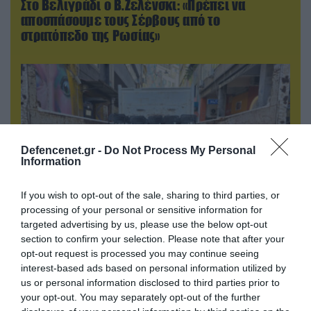
Στο Βελιγράδι ο Β.Ζελένσκι: «Πρέπει να
αποσπάσουμε τους Σέρβους από το
στρατόπεδο της Ρωσίας»
Defencenet.gr -
Do Not Process My Personal
Information
If you wish to opt-out of the sale, sharing to third parties, or
processing of your personal or sensitive information for
targeted advertising by us, please use the below opt-out
06.08.2026 | 14:02
section to confirm your selection. Please note that after your
«Επιχείρηση ελεύθερα πεζοδρόμια» στην
opt-out request is processed you may continue seeing
Αθήνα: Απομακρύνθηκαν παράνομα
interest-based ads based on personal information utilized by
αντικείμενα από κοινόχρηστους χώρους
us or personal information disclosed to third parties prior to
your opt-out. You may separately opt-out of the further