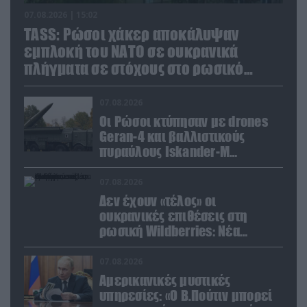
07.08.2026 | 15:02
TASS: Ρώσοι χάκερ αποκάλυψαν
εμπλοκή του ΝΑΤΟ σε ουκρανικά
πλήγματα σε στόχους στο ρωσικό
έδαφος!
07.08.2026
Οι Ρώσοι κτύπησαν με drones
Geran-4 και βαλλιστικούς
πυραύλους Iskander-M
ουκρανικό τρένο με
στρατιωτικό εξοπλισμό
07.08.2026
Δεν έχουν «τέλος» οι
ουκρανικές επιθέσεις στη
ρωσική Wildberries: Νέα
πλήγματα σε εγκαταστάσεις στα
Ουράλια
07.08.2026
Αμερικανικές μυστικές
υπηρεσίες: «Ο Β.Πούτιν μπορεί