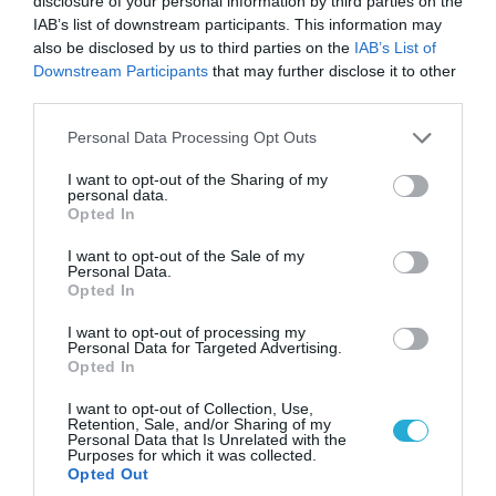
disclosure of your personal information by third parties on the
IAB’s list of downstream participants. This information may
also be disclosed by us to third parties on the
IAB’s List of
Downstream Participants
that may further disclose it to other
third parties.
Please note that this website/app uses one or more Google
Personal Data Processing Opt Outs
services and may gather and store information including but
not limited to your visit or usage behaviour. You may click to
I want to opt-out of the Sharing of my
personal data.
grant or deny consent to Google and its third-party tags to
Opted In
use your data for below specified purposes in below Google
consent section.
I want to opt-out of the Sale of my
Personal Data.
07.08.2026 | 08:02
Opted In
Οι ρωσικές δυνάμεις απέχουν μόλις 5 χλμ.
από Σλαβιάνσκ και Κραματόρσκ στο Ντονέτσκ
I want to opt-out of processing my
Personal Data for Targeted Advertising.
Opted In
I want to opt-out of Collection, Use,
ΠΟΛΙΤΙΚΗ
Retention, Sale, and/or Sharing of my
Personal Data that Is Unrelated with the
Purposes for which it was collected.
Opted Out