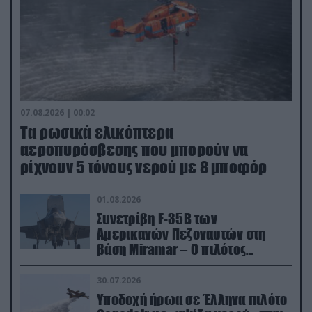
07.08.2026 | 00:02
Τα ρωσικά ελικόπτερα
αεροπυρόσβεσης που μπορούν να
ρίχνουν 5 τόνους νερού με 8 μποφόρ
01.08.2026
Συνετρίβη F-35B των
Αμερικανών Πεζοναυτών στη
βάση Miramar – Ο πιλότος
εκτινάχθηκε εγκαίρως
30.07.2026
Υποδοχή ήρωα σε Έλληνα πιλότο