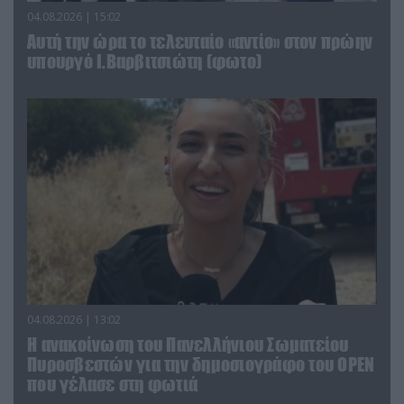
04.08.2026 | 15:02
Αυτή την ώρα το τελευταίο «αντίο» στον πρώην
υπουργό Ι.Βαρβιτσιώτη (φωτο)
04.08.2026 | 13:02
Η ανακοίνωση του Πανελλήνιου Σωματείου
Πυροσβεστών για την δημοσιογράφο του OPEN
που γέλασε στη φωτιά