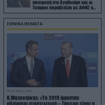
αποτροπή στο Αγαθονήσι και οι
Τούρκοι παραβίαζαν με ΑΦΝΣ και
drone
ΕΘΝΙΚΑ ΘΕΜΑΤΑ
24.07.2026 | 22:02
Κ.Μητσοτάκης: «Το 2019 ήμασταν
αδύναμοι στρατιωτικά – Σήμερα είναι η