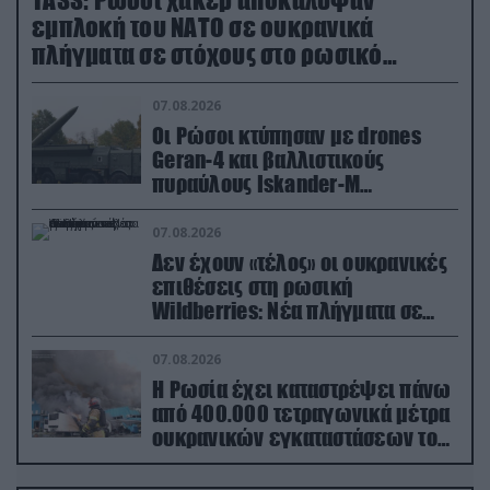
TASS: Ρώσοι χάκερ αποκάλυψαν
εμπλοκή του ΝΑΤΟ σε ουκρανικά
πλήγματα σε στόχους στο ρωσικό
έδαφος!
07.08.2026
Οι Ρώσοι κτύπησαν με drones
Geran-4 και βαλλιστικούς
πυραύλους Iskander-M
ουκρανικό τρένο με στρατιωτικό
εξοπλισμό
07.08.2026
Δεν έχουν «τέλος» οι ουκρανικές
επιθέσεις στη ρωσική
Wildberries: Νέα πλήγματα σε
εγκαταστάσεις στα Ουράλια
07.08.2026
Η Ρωσία έχει καταστρέψει πάνω
από 400.000 τετραγωνικά μέτρα
ουκρανικών εγκαταστάσεων τον
Ιούλιο