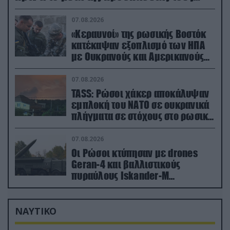
(βίντεο)
07.08.2026
«Κεραυνοί» της ρωσικής Βοστόκ
κατέκαψαν εξοπλισμό των ΗΠΑ
με Ουκρανούς και Αμερικανούς
μισθοφόρους – Δείτε βίντεο
07.08.2026
TASS: Ρώσοι χάκερ αποκάλυψαν
εμπλοκή του ΝΑΤΟ σε ουκρανικά
πλήγματα σε στόχους στο ρωσικό
έδαφος!
07.08.2026
Οι Ρώσοι κτύπησαν με drones
Geran-4 και βαλλιστικούς
πυραύλους Iskander-M
ουκρανικό τρένο με στρατιωτικό
εξοπλισμό
ΝΑΥΤΙΚΟ