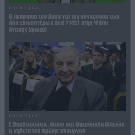
03.08.2026 | 12:02
Η ανάρτηση του Αρκά για την σύγκρουση των
δύο ελικοπτέρων Bell 214ST στην Ψάθα
Αττικής (φωτο)
03.08.2026 | 12:02
Γ.Βαρβιτσιώτης: Aύριο στη Μητρόπολη Αθηνών
η κηδεία του πρώην υπουργού