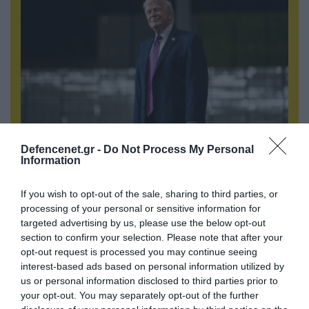
06.08.2026 | 21:02
Defencenet.gr -
Do Not Process My Personal
Information
Τελεσίγραφο του Ιράν στις χώρες του Κόλπου:
«Σταματήστε τον Τραμπ αλλιώς θα σας
If you wish to opt-out of the sale, sharing to third parties, or
χτυπήσουμε σκληρά»
processing of your personal or sensitive information for
targeted advertising by us, please use the below opt-out
section to confirm your selection. Please note that after your
opt-out request is processed you may continue seeing
interest-based ads based on personal information utilized by
us or personal information disclosed to third parties prior to
your opt-out. You may separately opt-out of the further