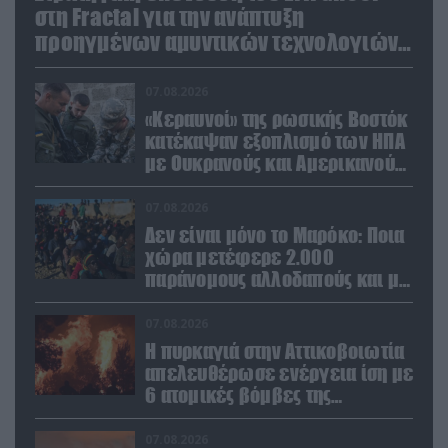
στη Fractal για την ανάπτυξη
προηγμένων αμυντικών τεχνολογιών
σε Ελλάδα και Κύπρο
07.08.2026
«Κεραυνοί» της ρωσικής Βοστόκ
κατέκαψαν εξοπλισμό των ΗΠΑ
με Ουκρανούς και Αμερικανούς
μισθοφόρους – Δείτε βίντεο
07.08.2026
Δεν είναι μόνο το Μαρόκο: Ποια
χώρα μετέφερε 2.000
παράνομους αλλοδαπούς και με
ναρκωτικά στην Ισπανία
(βίντεο)
07.08.2026
Η πυρκαγιά στην Αττικοβοιωτία
απελευθέρωσε ενέργεια ίση με
6 ατομικές βόμβες της
Χιροσίμα!
07.08.2026