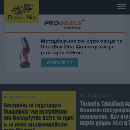
 κήπο σου με το
«Μαγική» φόρμουλα τριβ
υσοπρίονο με
για αύξηση της λίμπιντ
ΑΓΟΡΑΣΕ ΤΟ
07.08.2026 | 19:02
07.08.2026 | 19:02
Τουρκία, Σαουδική Α
Απετράπη το εγχείρημα
Πακιστάν υπέγραψαν
Ουκρανών για αντεπίθεση
συμφωνία: «Δεν στο
στο Κολομίγτσι: Δείτε το πριν
καμία χώρα» λέει η
& το μετά της προσπάθειάς