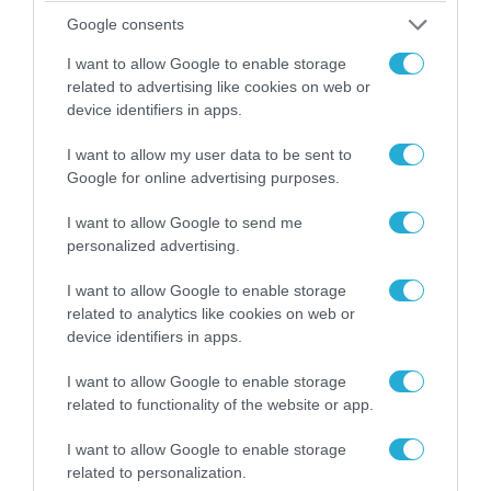
Google consents
07.08.2026 | 08:02
Κλιμακώνουν οι Χούθι: Eξαπέλυσαν επιθέσεις
I want to allow Google to enable storage
related to advertising like cookies on web or
κατά στρατιωτικών δυνάμεων στην Υεμένη –
device identifiers in apps.
Πλήγματα & στη Σαουδική Αραβία!
I want to allow my user data to be sent to
Google for online advertising purposes.
I want to allow Google to send me
personalized advertising.
I want to allow Google to enable storage
related to analytics like cookies on web or
device identifiers in apps.
I want to allow Google to enable storage
related to functionality of the website or app.
06.08.2026 | 17:02
I want to allow Google to enable storage
Ουκρανία: Αποκαλύφθηκε ο αριθμός των
related to personalization.
ξένων εθελοντών που πολεμούν για το Κίεβο