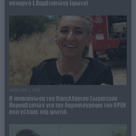
υπουργό Ι.Βαρβιτσιώτη (φωτο)
04.08.2026 | 13:02
Η ανακοίνωση του Πανελλήνιου Σωματείου
Πυροσβεστών για την δημοσιογράφο του OPEN
που γέλασε στη φωτιά