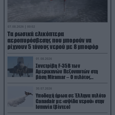
07.08.2026 | 00:02
Τα ρωσικά ελικόπτερα
αεροπυρόσβεσης που μπορούν να
ρίχνουν 5 τόνους νερού με 8 μποφόρ
01.08.2026
Συνετρίβη F-35B των
Αμερικανών Πεζοναυτών στη
βάση Miramar – Ο πιλότος
εκτινάχθηκε εγκαίρως
30.07.2026
Υποδοχή ήρωα σε Έλληνα πιλότο
Canadair με «αψίδα νερού» στην
Ισπανία (βίντεο)