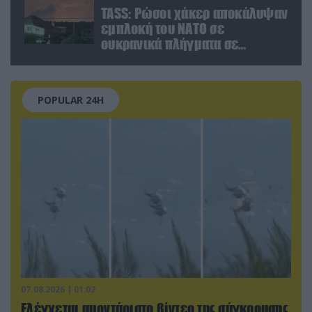
TASS: Ρώσοι χάκερ αποκάλυψαν
εμπλοκή του ΝΑΤΟ σε
ουκρανικά πλήγματα σε
στόχους στο ρωσικό έδαφος!
POPULAR 24H
07.08.2026 | 01:02
Ελέγχεται αμοντάριστο βίντεο της σύγκρουσης