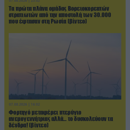
07.08.2026 | 23:02
Τα πρώτα πλάνα ομάδας Βορειοκορεατών
στρατιωτών από την αποστολή των 30.000
που έφτασαν στη Ρωσία (βίντεο)
07.08.2026 | 16:02
Φορτηγό μεταφέρει πτερύγιο
ανεμογεννήτριας αλλά… το δυσκολεύουν τα
δένδρα! (βίντεο)