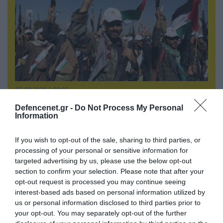
07.08.2026 | 08:02
Κλιμακώνουν οι Χούθι: Eξαπέλυσαν επιθέσεις
Defencenet.gr -
Do Not Process My Personal
κατά στρατιωτικών δυνάμεων στην Υεμένη –
Information
Πλήγματα & στη Σαουδική Αραβία!
If you wish to opt-out of the sale, sharing to third parties, or
processing of your personal or sensitive information for
targeted advertising by us, please use the below opt-out
section to confirm your selection. Please note that after your
opt-out request is processed you may continue seeing
interest-based ads based on personal information utilized by
us or personal information disclosed to third parties prior to
your opt-out. You may separately opt-out of the further