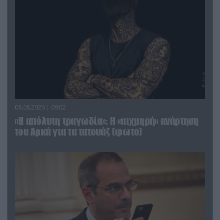
08.08.2026 | 09:02
«Η απόλυτη τραγωδία»: Η «αιχμηρή» ανάρτηση
του Αρκά για τα τατουάζ (φωτο)