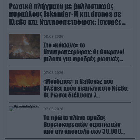
Ρωσικά πλήγματα με βαλλιστικούς
πυραύλους Iskander-M και drones σε
Κίεβο και Ντνιπροπετρόφσκ: Ισχυρές
εκρήξεις
08.08.2026
Στο «κόκκινο» το
Ντνιπροπετρόφσκ: Οι Ουκρανοί
μιλούν για σφοδρές ρωσικές
επιθέσεις σε όλη την επικράτεια
07.08.2026
«Μούδιασε» η Naftogaz που
βλέπει κρύο χειμώνα στο Κίεβο:
Οι Ρώσοι διέλυσαν 7
εγκαταστάσεις του ουκρανικού
κολοσσού!
07.08.2026
Τα πρώτα πλάνα ομάδας
Βορειοκορεατών στρατιωτών
από την αποστολή των 30.000
που έφτασαν στη Ρωσία (βίντεο)