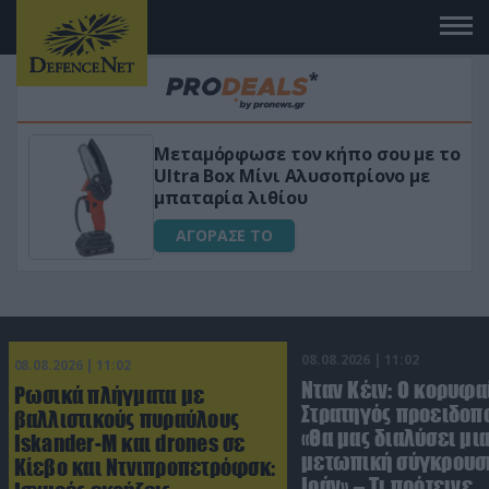
Μεταμόρφωσε τον κήπο σου με το
ικό
Ultra Box Μίνι Αλυσοπρίονο με
μπαταρία λιθίου
ΑΓΟΡΑΣΕ ΤΟ
08.08.2026 | 11:02
08.08.2026 | 11:02
Νταν Κέιν: Ο κορυφα
Ρωσικά πλήγματα με
Στρατηγός προειδοπ
βαλλιστικούς πυραύλους
«Θα μας διαλύσει μι
Iskander-M και drones σε
μετωπική σύγκρουση
Κίεβο και Ντνιπροπετρόφσκ:
Ιράν» – Τι πρότεινε