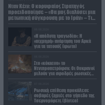
Νταν Κέιν: Ο κορυφαίος Στρατηγός
προειδοποίησε – «Θα μας διαλύσει μια
μετωπική σύγκρουση με το Ιράν» – Τι
πρότεινε
08.08.2026
«Η απόλυτη τραγωδία»: Η
«αιχμηρή» ανάρτηση του Αρκά
για τα τατουάζ (φωτο)
08.08.2026
Στο «κόκκινο» το
Ντνιπροπετρόφσκ: Οι Ουκρανοί
μιλούν για σφοδρές ρωσικές
επιθέσεις σε όλη την
επικράτεια
07.08.2026
Ρωσική επίθεση προκάλεσε
σοβαρές ζημιές στο γήπεδο της
Τσερνομόρετς (βίντεο)