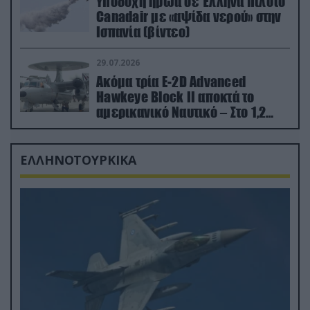
Υποδοχή ήρωα σε Έλληνα πιλότο
Canadair με «αψίδα νερού» στην
Ισπανία (βίντεο)
29.07.2026
Ακόμα τρία E-2D Advanced
Hawkeye Block II αποκτά το
αμερικανικό Ναυτικό – Στο 1,2
δισ.δολάρια το κόστος
ΕΛΛΗΝΟΤΟΥΡΚΙΚΑ