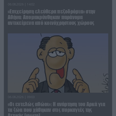
06.08.2026 | 14:02
«Επιχείρηση ελεύθερα πεζοδρόμια» στην
Αθήνα: Απομακρύνθηκαν παράνομα
αντικείμενα από κοινόχρηστους χώρους
06.08.2026 | 09:03
«Οι εντελώς αθώοι»: Η ανάρτηση του Αρκά για
τα ζώα που χάθηκαν στις πυρκαγιές της
Αττικής (φωτο)