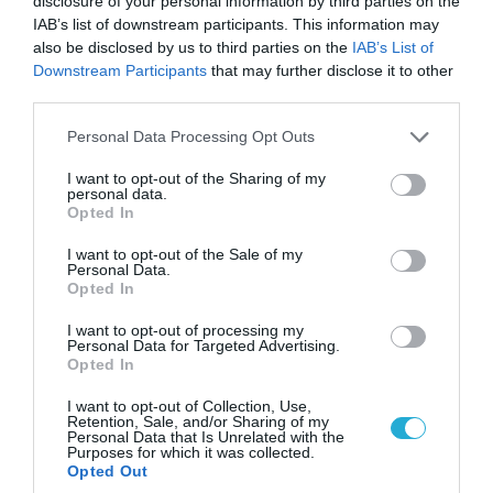
disclosure of your personal information by third parties on the
IAB’s list of downstream participants. This information may
also be disclosed by us to third parties on the
IAB’s List of
Downstream Participants
that may further disclose it to other
third parties.
07.08.2026 | 08:02
Οι ρωσικές δυνάμεις απέχουν μόλις 5 χλμ.
Please note that this website/app uses one or more Google
Personal Data Processing Opt Outs
από Σλαβιάνσκ και Κραματόρσκ στο Ντονέτσκ
services and may gather and store information including but
not limited to your visit or usage behaviour. You may click to
I want to opt-out of the Sharing of my
personal data.
grant or deny consent to Google and its third-party tags to
Opted In
use your data for below specified purposes in below Google
consent section.
I want to opt-out of the Sale of my
Personal Data.
Opted In
I want to opt-out of processing my
Personal Data for Targeted Advertising.
Opted In
I want to opt-out of Collection, Use,
Retention, Sale, and/or Sharing of my
Personal Data that Is Unrelated with the
Purposes for which it was collected.
07.08.2026 | 18:02
Opted Out