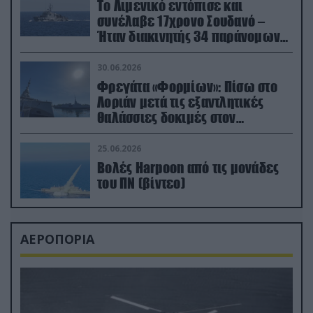
Το Λιμενικό εντόπισε και
συνέλαβε 17χρονο Σουδανό –
Ήταν διακινητής 34 παράνομων
μεταναστών
30.06.2026
Φρεγάτα «Φορμίων»: Πίσω στο
Λοριάν μετά τις εξαντλητικές
θαλάσσιες δοκιμές στον
απαιτητικό Βισκαϊκό
25.06.2026
Βολές Harpoon από τις μονάδες
του ΠΝ (βίντεο)
ΑΕΡΟΠΟΡΙΑ