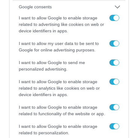
«Κεραυνοί» της ρωσικής Βοστόκ κατέκαψαν
Google consents
εξοπλισμό των ΗΠΑ με Ουκρανούς και
Αμερικανούς μισθοφόρους – Δείτε βίντεο
I want to allow Google to enable storage
related to advertising like cookies on web or
device identifiers in apps.
I want to allow my user data to be sent to
Google for online advertising purposes.
I want to allow Google to send me
personalized advertising.
I want to allow Google to enable storage
related to analytics like cookies on web or
device identifiers in apps.
07.08.2026 | 19:02
I want to allow Google to enable storage
Απετράπη το εγχείρημα Ουκρανών για
related to functionality of the website or app.
αντεπίθεση στο Κολομίγτσι: Δείτε το πριν & το
μετά της προσπάθειάς τους (βίντεο)
I want to allow Google to enable storage
related to personalization.