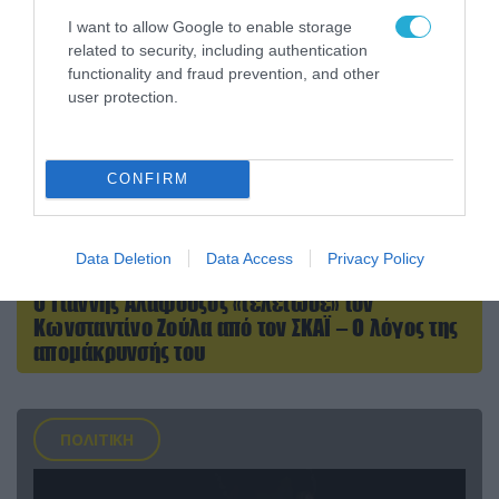
I want to allow Google to enable storage
related to security, including authentication
functionality and fraud prevention, and other
user protection.
CONFIRM
Data Deletion
Data Access
Privacy Policy
07.08.2026 | 20:02
Ο Γιάννης Αλαφούζος «τέλειωσε» τον
Κωνσταντίνο Ζούλα από τον ΣΚΑΪ – Ο λόγος της
απομάκρυνσής του
ΠΟΛΙΤΙΚΗ