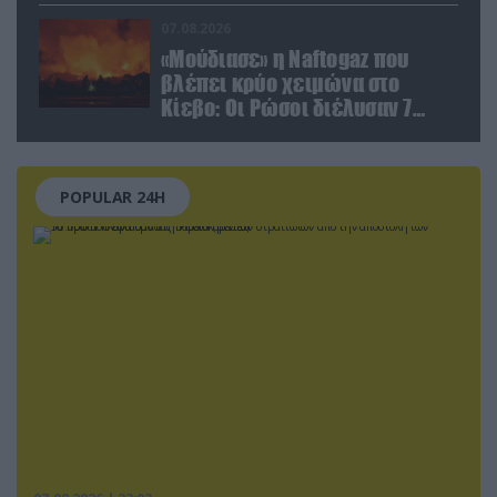
07.08.2026
«Μούδιασε» η Naftogaz που
βλέπει κρύο χειμώνα στο
Κίεβο: Οι Ρώσοι διέλυσαν 7
εγκαταστάσεις του ουκρανικού
κολοσσού!
POPULAR 24H