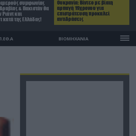
Ουκρανία: Βίντεο με βίαιη
τριμερούς συμφωνίας
αρπαγή 19χρονου για
.Αραβίας & Πακιστάν θα
επιστράτευση προκαλεί
 Ριάντ και
αντιδράσεις
 κατά της Ελλάδας!
Π.ΕΘ.Α
ΒΙΟΜΗΧΑΝΙΑ