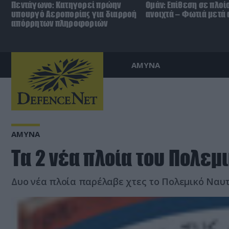
Πεντάγωνο: Κατηγορεί πρώην
Ομάν: Επίθεση σε πλοί
υπουργό Αεροπορίας για διαρροή
ανοιχτά – Φωτιά μετά
απόρρητων πληροφοριών
ΑΜΥΝΑ
ΑΜΥΝΑ
Τα 2 νέα πλοία του Πολεμ
Δυο νέα πλοία παρέλαβε χτες το Πολεμικό Ναυτικ