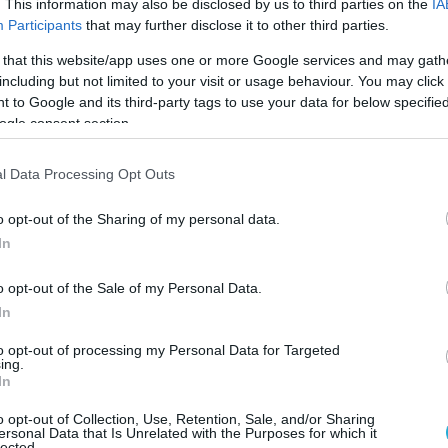
ους στην Ελλάδα πραγματοποιήθηκε με τη
. This information may also be disclosed by us to third parties on the
IA
που FLO-FLO από τη βάση ελλιμενισμού τους
Participants
that may further disclose it to other third parties.
TI του Τέξας των ΗΠΑ.
 that this website/app uses one or more Google services and may gath
including but not limited to your visit or usage behaviour. You may click 
υτικά πλοία Ν/ΘΗ ΚΑΛΥΨΩ και ΕΥΝΙΚΗ,
 to Google and its third-party tags to use your data for below specifi
ogle consent section.
ον Μάρτιο του 1992 και τον Φεβρουάριο του
, ενώ παραδόθηκαν στο Αμερικάνικο Πολεμικό
l Data Processing Opt Outs
ουστο του 1994 και τον Νοέμβριο του 1995. Η
ικής Σημαίας έλαβε χώρα στις 16 Μαρτίου
o opt-out of the Sharing of my personal data.
των ΗΠΑ .
In
υν μήκος 57 μέτρα , εκτόπισμα 959 τόνων ,
o opt-out of the Sale of my Personal Data.
ηχανές 1600 ίππων και αναπτύσσουν
In
βων. Το πλήρωμά τους αποτελείται από 51
to opt-out of processing my Personal Data for Targeted
ποίων οι 5 είναι αξιωματικοί. Το Πολεμικό
ing.
In
 έχει ναυπηγήσει 12 τέτοια πλοία. Το πρώτο
ηκε το Μάρτιο του 1991 και ονομάσθηκε
o opt-out of Collection, Use, Retention, Sale, and/or Sharing
ersonal Data that Is Unrelated with the Purposes for which it
ου και το όνομα που έλαβε αυτή η κλάση των
lected.