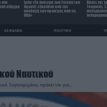
ο στα
Ιράν: «Το άνοιγμα των Στενών του
Βάσει της 
 από πλήγμα
Ορμούζ εξαρτάται από την
Τουρκίας, Σ
αποδοχή των όρων μας από τις
πολεμήσουν
ΗΠΑ»
Ισλαμαμπάντ
ΑΣΦΑΛΕΙΑ
ΠΟΛΙΤΙΚΗ
Υ
ικού Ναυτικού
ό. Συγκεκριμένα, πρόκειται για...