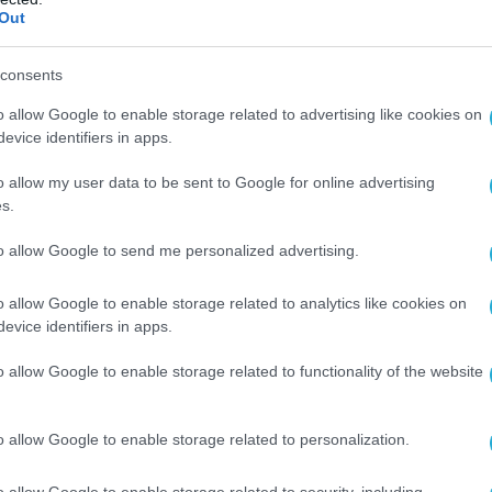
Out
ν.
η των Ν/ΘΗ «ΚΑΛΥΨΩ» και «ΕΥΝΙΚΗ» στο
consents
ό , αποκτώνται νέες δυνατότητες και
o allow Google to enable storage related to advertising like cookies on
ν Διοίκηση Ναρκοπολέμου (ΔΝΑΡ), ενώ η
evice identifiers in apps.
 θα συμβάλλει σε μεγάλο βαθμό στην κάλυψη
o allow my user data to be sent to Google for online advertising
κών αναγκών του Στόλου στον τομέα του
s.
οπολέμου.
to allow Google to send me personalized advertising.
Ο ΑΡΘΡΟ
o allow Google to enable storage related to analytics like cookies on
evice identifiers in apps.
o allow Google to enable storage related to functionality of the website
o allow Google to enable storage related to personalization.
o allow Google to enable storage related to security, including