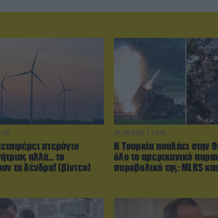
6:02
08.08.2026 | 14:02
εταφέρει πτερύγιο
Η Τουρκία πουλάει στην 
ήτριας αλλά… το
όλο το αμερικανικό πυρα
υν τα δένδρα! (βίντεο)
πυροβολικό της: MLRS κα