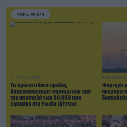
POPULAR 24H
07.08.2026 | 23:02
07.08.2026 | 1
Τα πρώτα πλάνα ομάδας
Φορτηγό μ
Βορειοκορεατών στρατιωτών από
ανεμογενν
την αποστολή των 30.000 που
δυσκολεύο
έφτασαν στη Ρωσία (βίντεο)