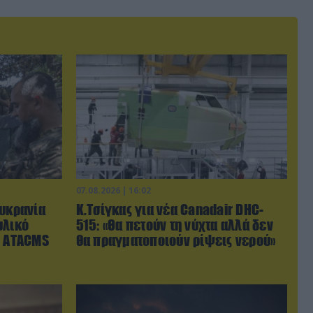
07.08.2026 | 16:02
Ουκρανία
Κ.Τσίγκας για νέα Canadair DHC-
υλικό
515: «Θα πετούν τη νύχτα αλλά δεν
ι ΑΤΑCMS
θα πραγματοποιούν ρίψεις νερού»