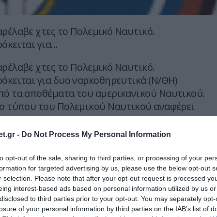
αρέλαβε χτες το Πολεμικό Ναυτικό.
ρόκειται για…
αρέλαβε χτες το Πολεμικό Ναυτικό.
ρόκειται για δυο ναρκοθηρευτικά (Ν/ΘΗ)
πό τα αποθέματα του αμερικανικού Ναυτικού.
ίο τύπου του Πολεμικού Ναυτικού αναφέρει
t.gr -
Do Not Process My Personal Information
 Επιτελείο Ναυτικού ανακοινώνεται ότι χθες
υαρίου 2008 κατέπλευσαν στο Ναύσταθμο
to opt-out of the sale, sharing to third parties, or processing of your per
ρκοθηρευτικά (Ν/ΘΗ) πλοία «ΚΑΛΥΨΩ» (πρώην
formation for targeted advertising by us, please use the below opt-out s
r selection. Please note that after your opt-out request is processed y
 «ΕΥΝΙΚΗ» (πρώην USS PELIKAN) τύπου OSPREY
eing interest-based ads based on personal information utilized by us or
disclosed to third parties prior to your opt-out. You may separately opt-
losure of your personal information by third parties on the IAB’s list of