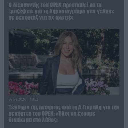
O διευθυντής του OPEN προσπαθεί να τα
«μαζέψει» για τη δημοσιογράφο που γέλασε
σε ρεπορτάζ για τις φωτιές
03.08.2026 | 19:02
Ξέπλυμα της ανοησίας από τη Α.Γιάμαλη για την
ρεπόρτερ του ΟΡΕΝ: «Όλοι να έχουμε
δικαίωμα στο λάθος»