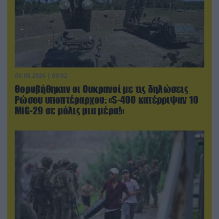
06.08.2026 | 00:02
Θορυβήθηκαν οι Ουκρανοί με τις δηλώσεις
Ρώσου υποπτέραρχου: «S-400 κατέρριψαν 10
MiG-29 σε μόλις μια μέρα!»