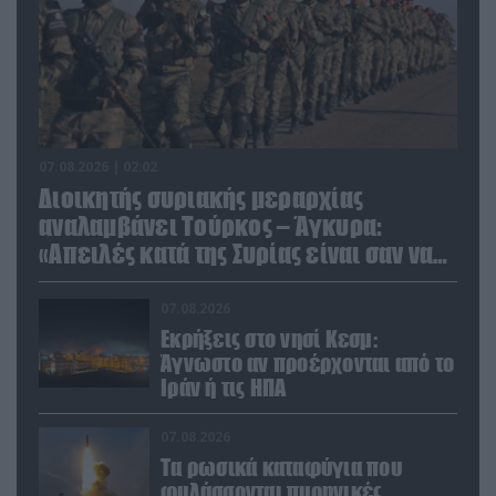
07.08.2026 | 02:02
Διοικητής συριακής μεραρχίας
αναλαμβάνει Τούρκος – Άγκυρα:
«Απειλές κατά της Συρίας είναι σαν να
απειλούν εμάς»
07.08.2026
Εκρήξεις στο νησί Κεσμ:
Άγνωστο αν προέρχονται από το
Ιράν ή τις ΗΠΑ
07.08.2026
Τα ρωσικά καταφύγια που
φυλάσσονται πυρηνικές