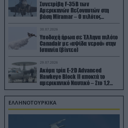
Συνετρίβη F-35B των
Αμερικανών Πεζοναυτών στη
βάση Miramar – Ο πιλότος
εκτινάχθηκε εγκαίρως
30.07.2026
Υποδοχή ήρωα σε Έλληνα πιλότο
Canadair με «αψίδα νερού» στην
Ισπανία (βίντεο)
29.07.2026
Ακόμα τρία E-2D Advanced
Hawkeye Block II αποκτά το
αμερικανικό Ναυτικό – Στο 1,2
δισ.δολάρια το κόστος
ΕΛΛΗΝΟΤΟΥΡΚΙΚΑ