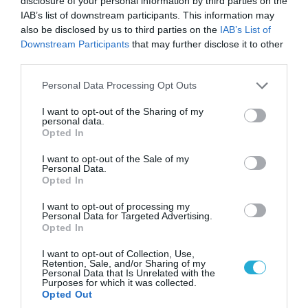
disclosure of your personal information by third parties on the
IAB’s list of downstream participants. This information may
also be disclosed by us to third parties on the
IAB’s List of
Downstream Participants
that may further disclose it to other
third parties.
Please note that this website/app uses one or more Google
Personal Data Processing Opt Outs
services and may gather and store information including but
not limited to your visit or usage behaviour. You may click to
I want to opt-out of the Sharing of my
personal data.
grant or deny consent to Google and its third-party tags to
Opted In
use your data for below specified purposes in below Google
consent section.
I want to opt-out of the Sale of my
Personal Data.
Opted In
06.08.2026 | 09:03
I want to opt-out of processing my
«Οι εντελώς αθώοι»: Η ανάρτηση του Αρκά για
Personal Data for Targeted Advertising.
τα ζώα που χάθηκαν στις πυρκαγιές της
Opted In
Αττικής (φωτο)
I want to opt-out of Collection, Use,
Retention, Sale, and/or Sharing of my
Personal Data that Is Unrelated with the
Purposes for which it was collected.
Opted Out