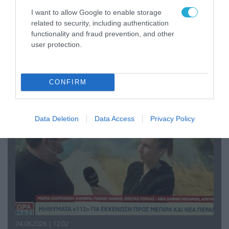
I want to allow Google to enable storage
related to security, including authentication
functionality and fraud prevention, and other
04.08.2026 | 13:02
user protection.
Η ανακοίνωση του Πανελλήνιου Σωματείου
Πυροσβεστών για την δημοσιογράφο του OPEN
που γέλασε στη φωτιά
CONFIRM
Data Deletion
Data Access
Privacy Policy
04.08.2026 | 12:02