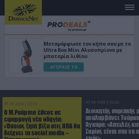
ον κήπο σου με το
«Μαγική» φόρμουλα τ
 Αλυσοπρίονο με
για αύξηση της λίμπι
ου
ΑΓΟΡΑΣΕ ΤΟ
07.08.2026 | 02:02
07.08.2026 | 02:02
Διοικητής συριακής 
Ο Μ.Ρούμπιο έθεσε σε
αναλαμβάνει Τούρκο
εφαρμογή νέα οδηγία:
Άγκυρα: «Απειλές κα
«Όποιος ζητά βίζα στις ΗΠΑ θα
Συρίας είναι σαν να 
δείχνει τα social media –
εμάς»