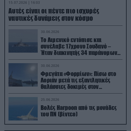
15.07.2026 | 16:03
Aυτές είναι οι πέντε πιο ισχυρές
ναυτικές δυνάμεις στον κόσμο
30.06.2026
Το Λιμενικό εντόπισε και
συνέλαβε 17χρονο Σουδανό –
Ήταν διακινητής 34 παράνομων
μεταναστών
30.06.2026
Φρεγάτα «Φορμίων»: Πίσω στο
Λοριάν μετά τις εξαντλητικές
θαλάσσιες δοκιμές στον
απαιτητικό Βισκαϊκό
25.06.2026
Βολές Harpoon από τις μονάδες
του ΠΝ (βίντεο)