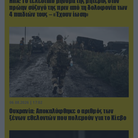
ΗΠΑ: Το τελευταίο μήνυμα της μητέρας στον
πρώην σύζυγό της πριν από τη δολοφονία των
4 παιδιών τους – «Έχουν ίωση»
06.08.2026 | 17:02
Ουκρανία: Αποκαλύφθηκε ο αριθμός των
ξένων εθελοντών που πολεμούν για το Κίεβο