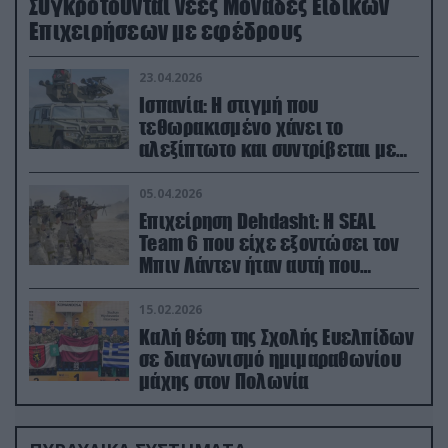
Συγκροτούνται νέες Μονάδες Ειδικών
Επιχειρήσεων με εφέδρους
23.04.2026
Ισπανία: Η στιγμή που
τεθωρακισμένο χάνει το
αλεξίπτωτο και συντρίβεται με
ορμή στο έδαφος (βίντεο)
05.04.2026
Επιχείρηση Dehdasht: Η SEAL
Team 6 που είχε εξοντώσει τον
Μπιν Λάντεν ήταν αυτή που
διέσωσε τον πιλότο του F-15
15.02.2026
Καλή θέση της Σχολής Ευελπίδων
σε διαγωνισμό ημιμαραθωνίου
μάχης στον Πολωνία