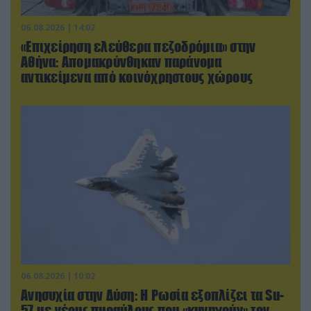
06.08.2026 | 14:02
«Επιχείρηση ελεύθερα πεζοδρόμια» στην
Αθήνα: Απομακρύνθηκαν παράνομα
αντικείμενα από κοινόχρηστους χώρους
06.08.2026 | 10:02
Ανησυχία στην Δύση: H Ρωσία εξοπλίζει τα Su-
57 με νέους πυραύλους που «κυνηγούν» τον