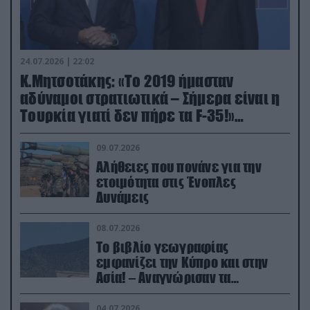
24.07.2026 | 22:02
Κ.Μητσοτάκης: «Το 2019 ήμασταν
αδύναμοι στρατιωτικά – Σήμερα είναι η
Τουρκία γιατί δεν πήρε τα F-35!»
(βίντεο)
09.07.2026
Αλήθειες που πονάνε για την
ετοιμότητα στις Ένοπλες
Δυνάμεις
08.07.2026
Το βιβλίο γεωγραφίας
εμφανίζει την Κύπρο και στην
Ασία! – Αναγνώρισαν τα
κατεχόμενα; (φωτο)
04.07.2026