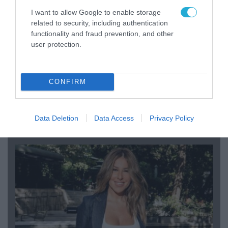
I want to allow Google to enable storage
related to security, including authentication
functionality and fraud prevention, and other
user protection.
CONFIRM
04.08.2026 | 12:02
O διευθυντής του OPEN προσπαθεί να τα
«μαζέψει» για τη δημοσιογράφο που γέλασε
Data Deletion
Data Access
Privacy Policy
σε ρεπορτάζ για τις φωτιές