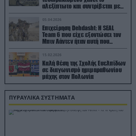
αλεξίπτωτο και συντρίβεται με
ορμή στο έδαφος (βίντεο)
05.04.2026
Επιχείρηση Dehdasht: Η SEAL
Team 6 που είχε εξοντώσει τον
Μπιν Λάντεν ήταν αυτή που
διέσωσε τον πιλότο του F-15
15.02.2026
Καλή θέση της Σχολής Ευελπίδων
σε διαγωνισμό ημιμαραθωνίου
μάχης στον Πολωνία
ΠΥΡΑΥΛΙΚΑ ΣΥΣΤΗΜΑΤΑ