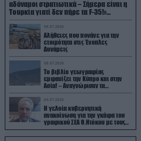
αδύναμοι στρατιωτικά – Σήμερα είναι η
Τουρκία γιατί δεν πήρε τα F-35!»
(βίντεο)
09.07.2026
Αλήθειες που πονάνε για την
ετοιμότητα στις Ένοπλες
Δυνάμεις
08.07.2026
Το βιβλίο γεωγραφίας
εμφανίζει την Κύπρο και στην
Ασία! – Αναγνώρισαν τα
κατεχόμενα; (φωτο)
04.07.2026
Η γελοία κυβερνητική
ανακοίνωση για την γκάφα του
γραφικού ΣΕΑ Θ.Ντόκου με τους
Ρώσους φαρσέρ