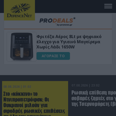
HAPI END: 100% φυτικό διεγερτικό
για άνδρες!
ΑΓΟΡΑΣΕ ΤΟ
07.08.2026 | 23:02
08.08.2026 | 01:02
Ρωσική επίθεση πρ
Στο «κόκκινο» το
σοβαρές ζημιές στο
Ντνιπροπετρόφσκ: Οι
της Τσερνομόρετς (β
Ουκρανοί μιλούν για
σφοδρές ρωσικές επιθέσεις