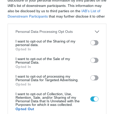
disclosure of your personal information by third parties on the
06.08.2026 | 09:03
IAB’s list of downstream participants. This information may
«Οι εντελώς αθώοι»: Η ανάρτηση του Αρκά για
also be disclosed by us to third parties on the
IAB’s List of
τα ζώα που χάθηκαν στις πυρκαγιές της
Downstream Participants
that may further disclose it to other
Αττικής (φωτο)
third parties.
Please note that this website/app uses one or more Google
Personal Data Processing Opt Outs
services and may gather and store information including but
not limited to your visit or usage behaviour. You may click to
I want to opt-out of the Sharing of my
personal data.
grant or deny consent to Google and its third-party tags to
Opted In
use your data for below specified purposes in below Google
consent section.
I want to opt-out of the Sale of my
Personal Data.
Opted In
I want to opt-out of processing my
Personal Data for Targeted Advertising.
Opted In
I want to opt-out of Collection, Use,
04.08.2026 | 15:02
Retention, Sale, and/or Sharing of my
Personal Data that Is Unrelated with the
Αυτή την ώρα το τελευταίο «αντίο» στον πρώην
Purposes for which it was collected.
υπουργό Ι.Βαρβιτσιώτη (φωτο)
Opted Out