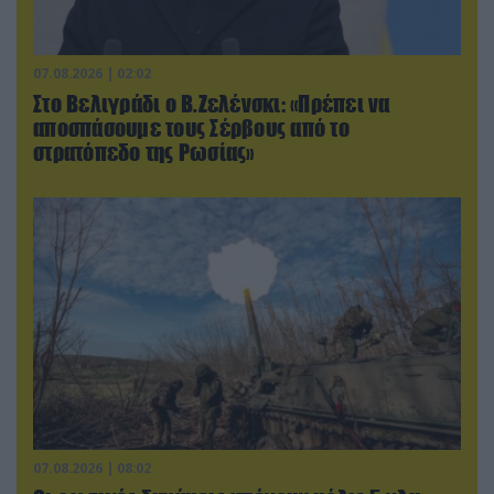
07.08.2026 | 02:02
Στο Βελιγράδι ο Β.Ζελένσκι: «Πρέπει να
αποσπάσουμε τους Σέρβους από το
στρατόπεδο της Ρωσίας»
07.08.2026 | 08:02