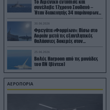
Το Λιμενικό εντόπισε και
συνέλαβε 17χρονο Σουδανό –
Ήταν διακινητής 34 παράνομων
μεταναστών
30.06.2026
Φρεγάτα «Φορμίων»: Πίσω στο
Λοριάν μετά τις εξαντλητικές
θαλάσσιες δοκιμές στον
απαιτητικό Βισκαϊκό
25.06.2026
Βολές Harpoon από τις μονάδες
του ΠΝ (βίντεο)
ΑΕΡΟΠΟΡΙΑ