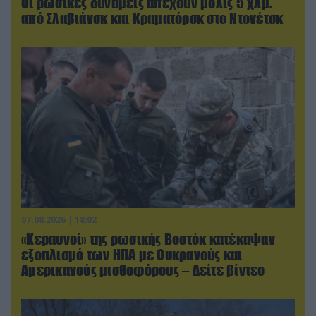
Οι ρωσικές δυνάμεις απέχουν μόλις 5 χλμ.
από Σλαβιάνσκ και Κραματόρσκ στο Ντονέτσκ
07.08.2026 | 18:02
«Κεραυνοί» της ρωσικής Βοστόκ κατέκαψαν
εξοπλισμό των ΗΠΑ με Ουκρανούς και
Αμερικανούς μισθοφόρους – Δείτε βίντεο