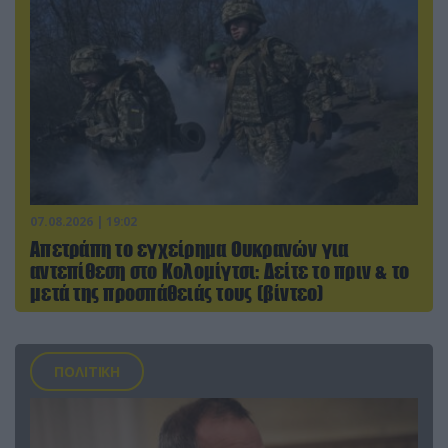
07.08.2026 | 19:02
Απετράπη το εγχείρημα Ουκρανών για
αντεπίθεση στο Κολομίγτσι: Δείτε το πριν & το
μετά της προσπάθειάς τους (βίντεο)
ΠΟΛΙΤΙΚΗ