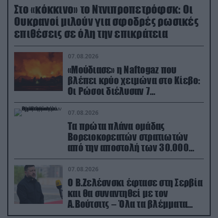
Στο «κόκκινο» το Ντνιπροπετρόφσκ: Οι
Ουκρανοί μιλούν για σφοδρές ρωσικές
επιθέσεις σε όλη την επικράτεια
07.08.2026
«Μούδιασε» η Naftogaz που
βλέπει κρύο χειμώνα στο Κίεβο:
Οι Ρώσοι διέλυσαν 7
εγκαταστάσεις του ουκρανικού
κολοσσού!
07.08.2026
Τα πρώτα πλάνα ομάδας
Βορειοκορεατών στρατιωτών
από την αποστολή των 30.000
που έφτασαν στη Ρωσία (βίντεο)
07.08.2026
Ο Β.Ζελέσνσκι έφτασε στη Σερβία
και θα συναντηθεί με τον
Α.Βούτσιτς – Όλα τα βλέμματα
στις σχέσεις με τη Ρωσία