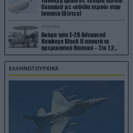
Υποδοχή ήρωα σε Έλληνα πιλότο
Canadair με «αψίδα νερού» στην
Ισπανία (βίντεο)
29.07.2026
Ακόμα τρία E-2D Advanced
Hawkeye Block II αποκτά το
αμερικανικό Ναυτικό – Στο 1,2
δισ.δολάρια το κόστος
ΕΛΛΗΝΟΤΟΥΡΚΙΚΑ