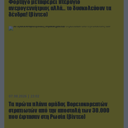
Φορτηγό μεταφέρει πτερύγιο
ανεμογεννήτριας αλλά… το δυσκολεύουν τα
δένδρα! (βίντεο)
07.08.2026 | 23:02
Τα πρώτα πλάνα ομάδας Βορειοκορεατών
στρατιωτών από την αποστολή των 30.000
που έφτασαν στη Ρωσία (βίντεο)