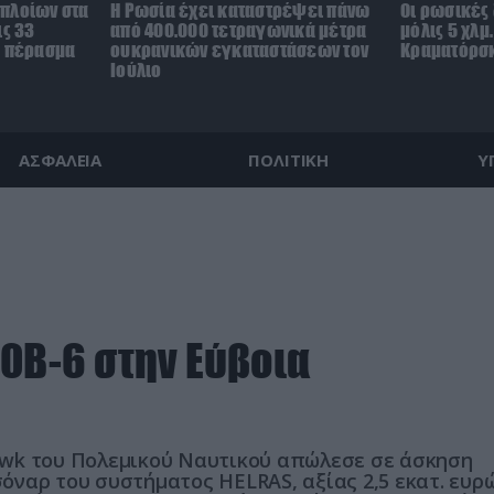
πλοίων στα
Η Ρωσία έχει καταστρέψει πάνω
Οι ρωσικές
ις 33
από 400.000 τετραγωνικά μέτρα
μόλις 5 χλμ
ο πέρασμα
ουκρανικών εγκαταστάσεων τον
Κραματόρσκ
Ιούλιο
ΑΣΦΑΛΕΙΑ
ΠΟΛΙΤΙΚΗ
Υ
0B-6 στην Εύβοια
awk του Πολεμικού Ναυτικού απώλεσε σε άσκηση
ναρ του συστήματος HELRAS, αξίας 2,5 εκατ. ευρώ