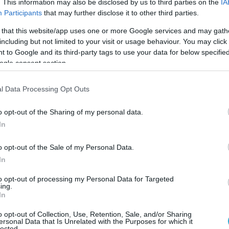
. This information may also be disclosed by us to third parties on the
IA
διες πηγές δύο είναι τα σενάρια που
Participants
that may further disclose it to other third parties.
πώλεια το αισθητήρα: Είτε κόπηκε το
 that this website/app uses one or more Google services and may gath
ου ρυμουλκεί το βάρους 152 κιλών θόλο, είτε
including but not limited to your visit or usage behaviour. You may click 
κε σε δίκτυα και κινδύνεψε άμεσα το
 to Google and its third-party tags to use your data for below specifi
ε αναγκάστηκε το πλήρωμα να
ogle consent section.
ον θόλο του σόναρ για να μπορέσει το
l Data Processing Opt Outs
πελευθερωθεί.
o opt-out of the Sharing of my personal data.
 αυτή την υπόθεση είναι ότι το Π.Ν. κατάφερε
In
 θόλο σε βάθος 140 μέτρων. Οπότε και
ριπετειώδης προσπάθεια ανέλκυσής του,
o opt-out of the Sale of my Personal Data.
οβρύχιο όχημα ROV, η οποία αρχικά δεν είχε
In
ά στο Π.Ν. δεν παραδίδουν τα όπλα και απόψε
to opt-out of processing my Personal Data for Targeted
χειρήσουν και πάλι να το ανασύρουν!
ing.
In
Helicopter Long Range Active Sonar
o opt-out of Collection, Use, Retention, Sale, and/or Sharing
ersonal Data that Is Unrelated with the Purposes for which it
lected.