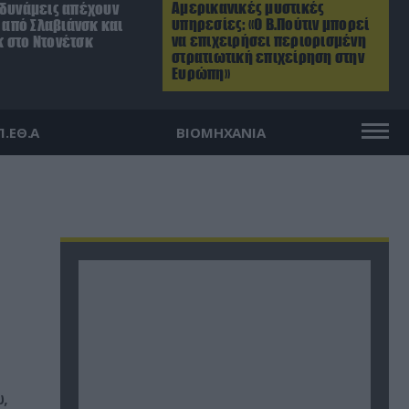
Αμερικανικές μυστικές
 δυνάμεις απέχουν
υπηρεσίες: «Ο Β.Πούτιν μπορεί
. από Σλαβιάνσκ και
να επιχειρήσει περιορισμένη
 στο Ντονέτσκ
στρατιωτική επιχείρηση στην
Ευρώπη»
Π.ΕΘ.Α
ΒΙΟΜΗΧΑΝΙΑ
,