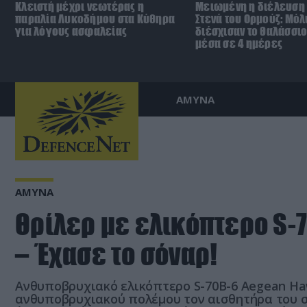
Κλειστή μέχρι νεωτέρας η
Μειωμένη η διέλευση 
παραλία Λυκοδήμου στα Κύθηρα
Στενά του Ορμούζ: Μόλ
για λόγους ασφαλείας
διέσχισαν το θαλάσσι
μέσα σε 4 ημέρες
ΑΜΥΝΑ
ΑΜΥΝΑ
Θρίλερ με ελικόπτερο S-7
– Έχασε το σόναρ!
Aνθυποβρυχιακό ελικόπτερο S-70B-6 Aegean H
ανθυποβρυχιακού πολέμου τον αισθητήρα του σό