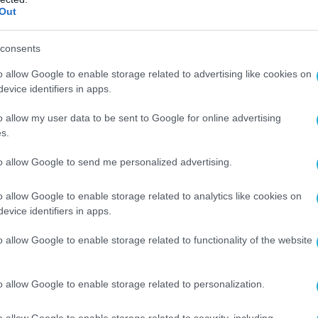
Out
 Helicopter Long Range Active Sonar (HELRAS)
άζεται από την εταιρεία L-3 Ocean Systems
consents
ίται από τις ναυτικές δυνάμεις των ΗΠΑ, της
o allow Google to enable storage related to advertising like cookies on
Ιταλίας, της Νορβηγίας, της Ελλάδας κλπ. Το
evice identifiers in apps.
οποιείται από ελικόπτερα ανθυποβρυχιακού
λείται από τον αισθητήρα βάρους 152 κιλών,
o allow my user data to be sent to Google for online advertising
s.
όντισης βάρους 115 κιλών, τον επεξεργαστή
 και της συσκευής ελέγχου βάρους 14 κιλών.
to allow Google to send me personalized advertising.
ορεί να ποντιστεί σε βάθος 500 μέτρων, ενώ
o allow Google to enable storage related to analytics like cookies on
μα συχνοτήτων 1.31 – 1.45 kHz. Η εμβέλεια
evice identifiers in apps.
 1, 1.5, 2.5, 4, 6, 10, 16, 25, 40, 60 ναυτικά
o allow Google to enable storage related to functionality of the website
 του σόναρ που βυθίζεται αποτελείται από
πομπής και ένα δέκτη τα οποία εκτείνονται
o allow Google to enable storage related to personalization.
στο νερό, και σε πλήρη έκταση διαγράφουν
 μέτρων.
o allow Google to enable storage related to security, including