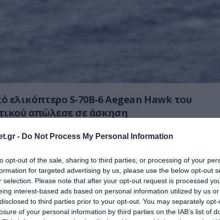
ό ελικόπτερο S-70B-6 Aegean Hawk του
τικού απώλεσε σε άσκηση
ού πολέμου τον αισθητήρα του σόναρ του
t.gr -
Do Not Process My Personal Information
AS, αξίας 2,5 εκατ. ευρώ, όταν
υρματόσχοινο του κατά την διάρκεια
to opt-out of the sale, sharing to third parties, or processing of your per
ς εκπαίδευσης στον κόλπο της Καρύστου
formation for targeted advertising by us, please use the below opt-out s
μέρες! Τουλάχιστον φαίνεται ότι
r selection. Please note that after your opt-out request is processed y
α χειρότερα, δηλαδή να κινδυνεύσει η
eing interest-based ads based on personal information utilized by us or
disclosed to third parties prior to your opt-out. You may separately opt-
λικοπτέρου και το πληρώματός του.
losure of your personal information by third parties on the IAB’s list of