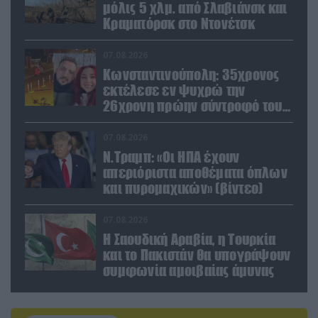
μόλις 5 χλμ. από Σλαβιάνσκ και
Κραματόρσκ στο Ντονέτσκ
07.08.2026
Κωνσταντινούπολη: 35χρονος
εκτέλεσε εν ψυχρώ την
26χρονη πρώην σύντροφό του
έξω από φαρμακείο (βίντεο)
07.08.2026
Ν.Τραμπ: «Οι ΗΠΑ έχουν
απεριόριστα αποθέματα όπλων
και πυρομαχικών» (βίντεο)
07.08.2026
Η Σαουδική Αραβία, η Τουρκία
και το Πακιστάν θα υπογράψουν
συμφωνία αμοιβαίας άμυνας