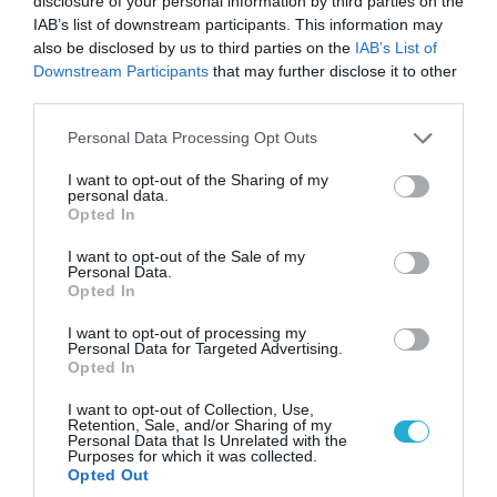
disclosure of your personal information by third parties on the
IAB’s list of downstream participants. This information may
also be disclosed by us to third parties on the
IAB’s List of
Downstream Participants
that may further disclose it to other
third parties.
07.08.2026 | 01:02
Please note that this website/app uses one or more Google
Personal Data Processing Opt Outs
Ελέγχεται αμοντάριστο βίντεο της σύγκρουσης
services and may gather and store information including but
των ελικοπτέρων στην Ψάθα – Σενάριο για
not limited to your visit or usage behaviour. You may click to
I want to opt-out of the Sharing of my
τρίτο ελικόπτερο
personal data.
grant or deny consent to Google and its third-party tags to
Opted In
use your data for below specified purposes in below Google
consent section.
I want to opt-out of the Sale of my
Personal Data.
Opted In
I want to opt-out of processing my
Personal Data for Targeted Advertising.
Opted In
I want to opt-out of Collection, Use,
Retention, Sale, and/or Sharing of my
Personal Data that Is Unrelated with the
Purposes for which it was collected.
Opted Out