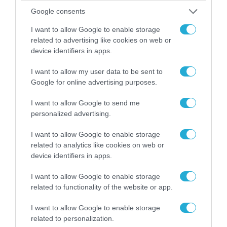
07.08.2026 | 00:02
Google consents
Τουρκικά οπλισμένα F-16 «συνεπλάκησαν» με
I want to allow Google to enable storage
ελληνικά μαχητικά στο Αιγαίο
related to advertising like cookies on web or
device identifiers in apps.
I want to allow my user data to be sent to
Google for online advertising purposes.
I want to allow Google to send me
personalized advertising.
I want to allow Google to enable storage
related to analytics like cookies on web or
device identifiers in apps.
I want to allow Google to enable storage
06.08.2026 | 21:02
related to functionality of the website or app.
Τελεσίγραφο του Ιράν στις χώρες του Κόλπου:
«Σταματήστε τον Τραμπ αλλιώς θα σας
I want to allow Google to enable storage
χτυπήσουμε σκληρά»
related to personalization.