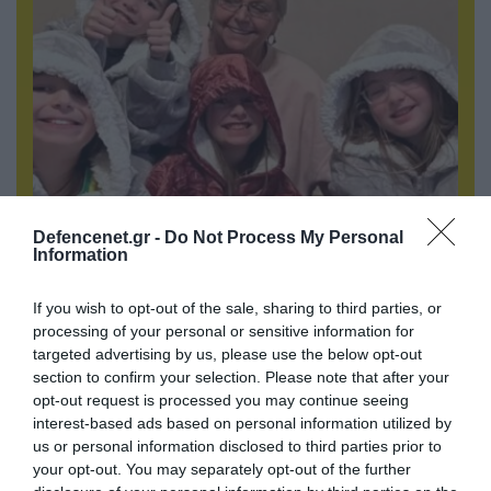
06.08.2026 | 09:02
Defencenet.gr -
Do Not Process My Personal
ΗΠΑ: Το τελευταίο μήνυμα της μητέρας στον
Information
πρώην σύζυγό της πριν από τη δολοφονία των
4 παιδιών τους – «Έχουν ίωση»
If you wish to opt-out of the sale, sharing to third parties, or
processing of your personal or sensitive information for
targeted advertising by us, please use the below opt-out
section to confirm your selection. Please note that after your
opt-out request is processed you may continue seeing
interest-based ads based on personal information utilized by
us or personal information disclosed to third parties prior to
your opt-out. You may separately opt-out of the further