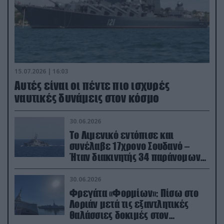
15.07.2026 | 16:03
Aυτές είναι οι πέντε πιο ισχυρές
ναυτικές δυνάμεις στον κόσμο
30.06.2026
Το Λιμενικό εντόπισε και
συνέλαβε 17χρονο Σουδανό –
Ήταν διακινητής 34 παράνομων
μεταναστών
30.06.2026
Φρεγάτα «Φορμίων»: Πίσω στο
Λοριάν μετά τις εξαντλητικές
θαλάσσιες δοκιμές στον