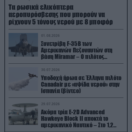
Τα ρωσικά ελικόπτερα
αεροπυρόσβεσης που μπορούν να
ρίχνουν 5 τόνους νερού με 8 μποφόρ
01.08.2026
Συνετρίβη F-35B των
Αμερικανών Πεζοναυτών στη
βάση Miramar – Ο πιλότος
εκτινάχθηκε εγκαίρως
30.07.2026
Υποδοχή ήρωα σε Έλληνα πιλότο
Canadair με «αψίδα νερού» στην
Ισπανία (βίντεο)
29.07.2026
Ακόμα τρία E-2D Advanced
Hawkeye Block II αποκτά το
αμερικανικό Ναυτικό – Στο 1,2
δισ.δολάρια το κόστος