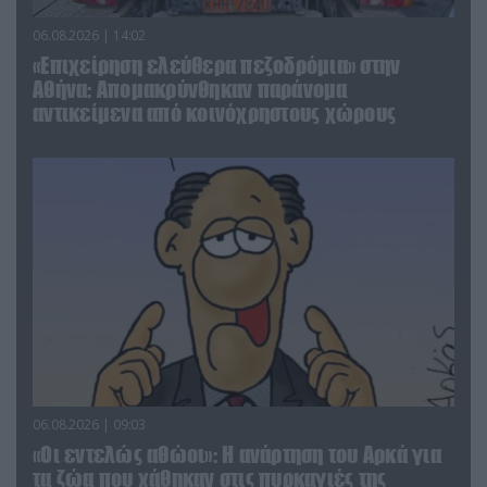
06.08.2026 | 14:02
«Επιχείρηση ελεύθερα πεζοδρόμια» στην
Αθήνα: Απομακρύνθηκαν παράνομα
αντικείμενα από κοινόχρηστους χώρους
06.08.2026 | 09:03
«Οι εντελώς αθώοι»: Η ανάρτηση του Αρκά για
τα ζώα που χάθηκαν στις πυρκαγιές της