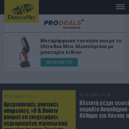
ε τον κήπο σου με το
«Μαγική» φόρμουλ
ίνι Αλυσοπρίονο με
για αύξηση της λί
ιθίου
ΑΓΟΡΑΣΕ ΤΟ
Ο
07.08.2026 | 11:02
07.08.2026 | 11:02
Κλειστή μέχρι νεωτ
Αμερικανικές μυστικές
παραλία Λυκοδήμου 
υπηρεσίες: «Ο Β.Πούτιν
Κύθηρα για λόγους 
μπορεί να επιχειρήσει
περιορισμένη στρατιωτική