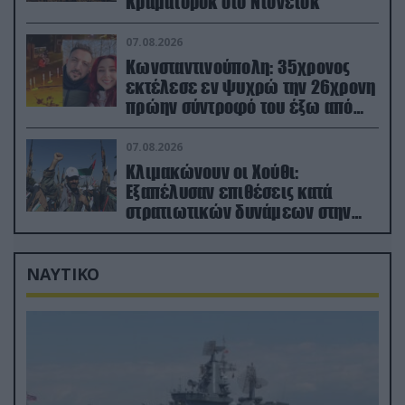
Κραματόρσκ στο Ντονέτσκ
07.08.2026
Κωνσταντινούπολη: 35χρονος
εκτέλεσε εν ψυχρώ την 26χρονη
πρώην σύντροφό του έξω από
φαρμακείο (βίντεο)
07.08.2026
Κλιμακώνουν οι Χούθι:
Eξαπέλυσαν επιθέσεις κατά
στρατιωτικών δυνάμεων στην
Υεμένη – Πλήγματα & στη
Σαουδική Αραβία!
ΝΑΥΤΙΚΟ