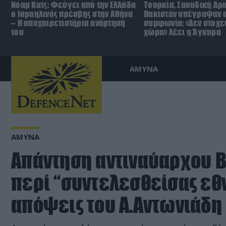
Νόαμ Κατς: Φεύγει από την Ελλάδα
Τουρκία, Σαουδική Αρα
ο Ισραηλινός πρέσβης στην Αθήνα
Πακιστάν υπέγραψαν 
– Η αποχαιρετιστήρια ανάρτησή
συμφωνία: «Δεν στοχε
του
χώρα» λέει η Άγκυρα
ΑΜΥΝΑ
ΑΜΥΝΑ
Aπάντηση αντιναύαρχου Β
περί “συντελεσθείσας εθν
απόψεις του Α.Αντωνιάδη