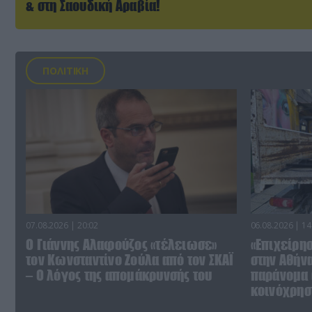
& στη Σαουδική Αραβία!
ΠΟΛΙΤΙΚΗ
07.08.2026 | 20:02
06.08.2026 | 14
Ο Γιάννης Αλαφούζος «τέλειωσε»
«Επιχείρη
τον Κωνσταντίνο Ζούλα από τον ΣΚΑΪ
στην Αθήν
– Ο λόγος της απομάκρυνσής του
παράνομα 
κοινόχρησ