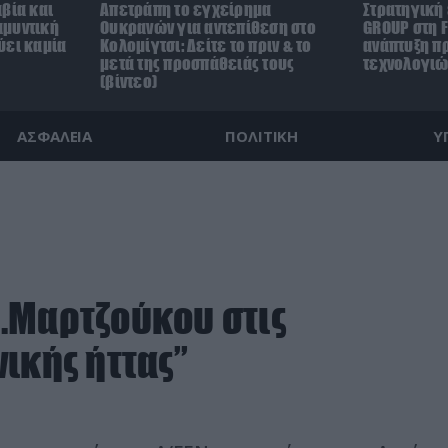
βία και
Απετράπη το εγχείρημα
Στρατηγική
αμυντική
Ουκρανών για αντεπίθεση στο
GROUP στη F
ύει καμία
Κολομίγτσι: Δείτε το πριν & το
ανάπτυξη π
μετά της προσπάθειάς τους
τεχνολογιώ
(βίντεο)
ΑΣΦΑΛΕΙΑ
ΠΟΛΙΤΙΚΗ
Υ
.Μαρτζούκου στις
ικής ήττας”