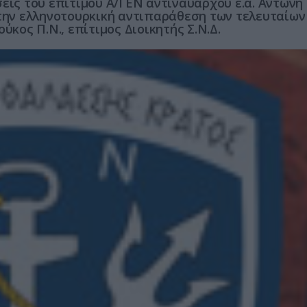
εις του επίτιμου Α/ΓΕΝ αντιναυάρχου ε.α. Αντώνη
στην ελληνοτουρκική αντιπαράθεση των τελευταίων
ύκος Π.Ν., επίτιμος Διοικητής Σ.Ν.Δ.