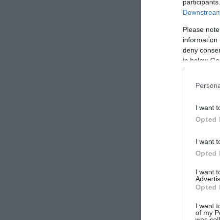
participants
Downstream 
Please note
information 
deny consent
in below Go
Persona
I want t
Opted 
I want t
Opted 
I want 
Advertis
Opted 
I want t
of my P
was col