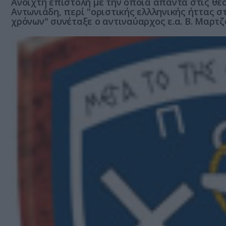
Ανοιχτή επιστολή με την οποία απαντά στις θέσ
Αντωνιάδη, περί "οριστικής ελλληνικής ήττας 
χρόνων" συνέταξε ο αντιναύαρχος ε.α. Β. Μαρτζο