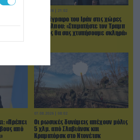
06.08.2026 | 21:02
ύγιο
Τελεσίγραφο του Ιράν στις χώρες
ο
του Κόλπου: «Σταματήστε τον Τραμπ
βίντεο)
αλλιώς θα σας χτυπήσουμε σκληρά»
07.08.2026 | 08:02
κι: «Πρέπει
Οι ρωσικές δυνάμεις απέχουν μόλις
ρβους από
5 χλμ. από Σλαβιάνσκ και
»
Κραματόρσκ στο Ντονέτσκ