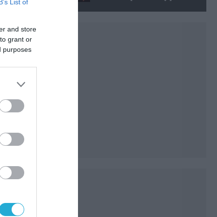
B’s List of
ίση με 6 ατομικές βόμβες της
Χιροσίμα!
er and store
to grant or
ed purposes