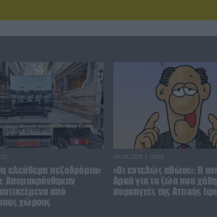
:02
06.08.2026 | 09:03
ση ελεύθερα πεζοδρόμια»
«Οι εντελώς αθώοι»: Η αν
α: Απομακρύνθηκαν
Αρκά για τα ζώα που χάθη
αντικείμενα από
πυρκαγιές της Αττικής (φ
τους χώρους