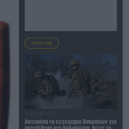
FOCUS ON
07.08.2026 | 19:02
Απετράπη το εγχείρημα Ουκρανών για
αντεπίθεση στο Κολομίγτσι: Δείτε το