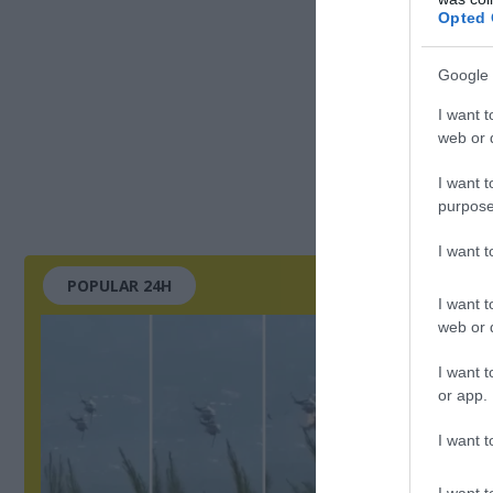
Opted 
Google 
I want t
web or d
I want t
purpose
I want 
POPULAR 24H
I want t
web or d
I want t
or app.
I want t
I want t