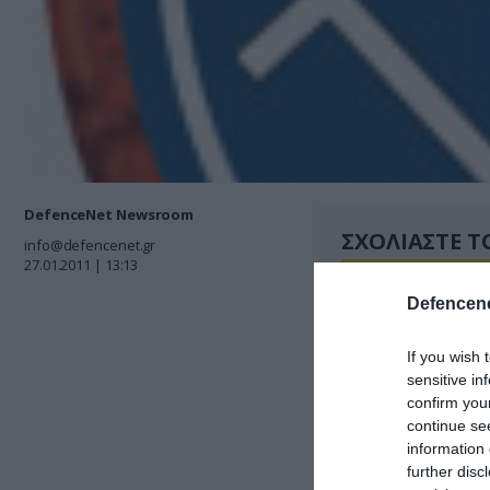
DefenceNet Newsroom
ΣΧΟΛΙΑΣΤΕ Τ
info@defencenet.gr
27.01.2011 | 13:13
Defencene
If you wish 
sensitive in
confirm you
continue se
information 
further disc