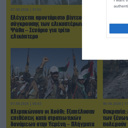
authenti
07.08.2026 | 01:02
07.08.2026 | 0
Ελέγχεται αμοντάριστο βίντεο της
Τουρκικά 
σύγκρουσης των ελικοπτέρων στην
«συνεπλάκ
Ψάθα – Σενάριο για τρίτο
μαχητικά σ
ελικόπτερο
07.08.2026 | 08:02
06.08.2026 | 1
Κλιμακώνουν οι Χούθι: Eξαπέλυσαν
Ουκρανία:
επιθέσεις κατά στρατιωτικών
των ξένων
δυνάμεων στην Υεμένη – Πλήγματα
πολεμούν 