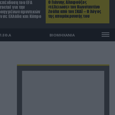
Ο Γιάννης Αλαφούζος
 επένδυση του EFA
«τέλειωσε» τον Κωνσταντίνο
ractal για την
Ζούλα από τον ΣΚΑΪ – Ο λόγος
ροηγμένων αμυντικών
της απομάκρυνσής του
ν σε Ελλάδα και Κύπρο
Π.ΕΘ.Α
ΒΙΟΜΗΧΑΝΙΑ