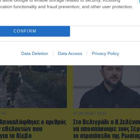
cation functionality and fraud prevention, and other user protection.
0:02
07.08.2026 | 16:02
οπλισμένα F-16
Φορτηγό μεταφέρει πτερ
ησαν» με ελληνικά
ανεμογεννήτριας αλλά… τ
CONFIRM
το Αιγαίο
δυσκολεύουν τα δένδρα! (
Data Deletion
Data Access
Privacy Policy
7:02
07.08.2026 | 02:02
 Αποκαλύφθηκε ο αριθμός
Στο Βελιγράδι ο Β.Ζελένσ
 εθελοντών που
να αποσπάσουμε τους Σέ
για το Κίεβο
το στρατόπεδο της Ρωσίας